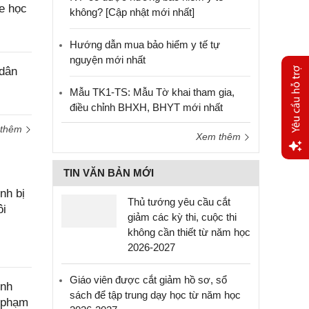
e học
không? [Cập nhật mới nhất]
Hướng dẫn mua bảo hiểm y tế tự
nguyện mới nhất
 dân
Mẫu TK1-TS: Mẫu Tờ khai tham gia,
điều chỉnh BHXH, BHYT mới nhất
 thêm
Xem thêm
Yêu
TIN VĂN BẢN MỚI
cầu
nh bị
hỗ trợ
Thủ tướng yêu cầu cắt
ôi
giảm các kỳ thi, cuộc thi
không cần thiết từ năm học
2026-2027
Giáo viên được cắt giảm hồ sơ, sổ
ính
sách để tập trung dạy học từ năm học
c phạm