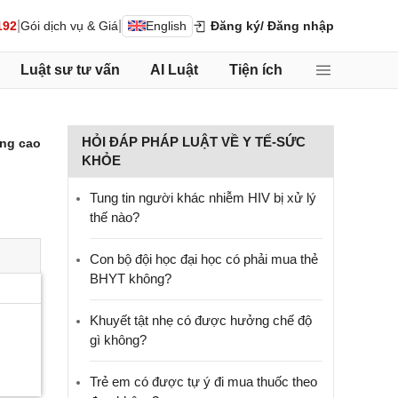
|
|
192
Gói dịch vụ & Giá
English
Đăng ký
/ Đăng nhập
Luật sư tư vấn
AI Luật
Tiện ích
HỎI ĐÁP PHÁP LUẬT VỀ Y TẾ-SỨC
ng cao
KHỎE
Tung tin người khác nhiễm HIV bị xử lý
thế nào?
Con bộ đội học đại học có phải mua thẻ
BHYT không?
Khuyết tật nhẹ có được hưởng chế độ
gì không?
Trẻ em có được tự ý đi mua thuốc theo