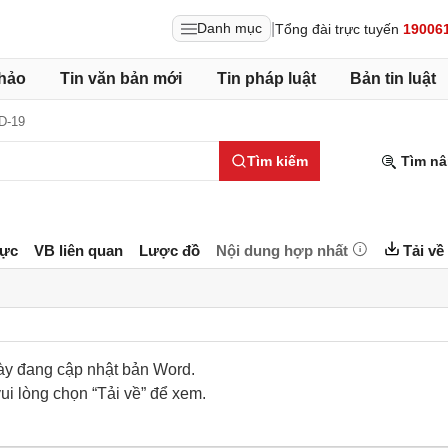
|
Danh mục
Tổng đài trực tuyến
19006
hảo
Tin văn bản mới
Tin pháp luật
Bản tin luật
D-19
Tìm kiếm
Tìm nâ
lực
VB liên quan
Lược đồ
Nội dung hợp nhất
Tải về
ày đang cập nhật bản Word.
ui lòng chọn “Tải về” để xem.