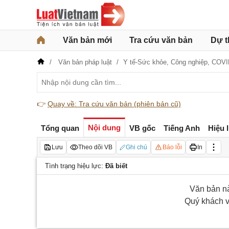
Văn bản mới
Tra cứu văn bản
Dự t
Văn bản pháp luật
Y tế-Sức khỏe,
Công nghiệp,
COVI
👉
Quay về: Tra cứu văn bản (phiên bản cũ)
Nội dung
Tổng quan
VB gốc
Tiếng Anh
Hiệu 
Lưu
Theo dõi VB
Ghi chú
Báo lỗi
In
Tình trạng hiệu lực:
Đã biết
Văn bản n
Quý khách v