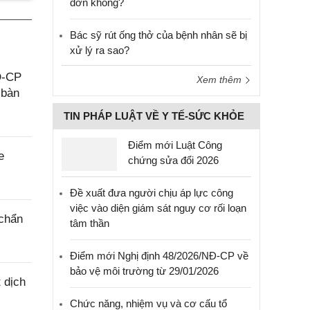
đơn không?
Bác sỹ rút ống thở của bệnh nhân sẽ bị
xử lý ra sao?
Đ-CP
Xem thêm
 bàn
TIN PHÁP LUẬT VỀ Y TẾ-SỨC KHỎE
Điểm mới Luật Công
e
chứng sửa đổi 2026
Đề xuất đưa người chịu áp lực công
việc vào diện giám sát nguy cơ rối loạn
 chẩn
tâm thần
Điểm mới Nghị định 48/2026/NĐ-CP về
bảo vệ môi trường từ 29/01/2026
 dịch
Chức năng, nhiệm vụ và cơ cấu tổ