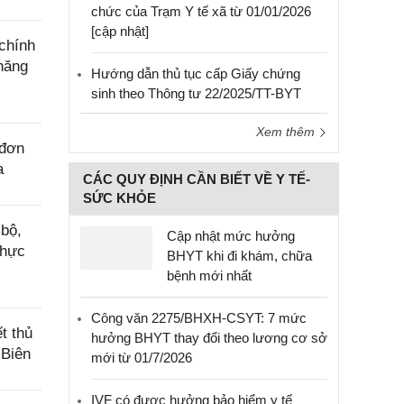
chức của Trạm Y tế xã từ 01/01/2026
[cập nhật]
chính
năng
Hướng dẫn thủ tục cấp Giấy chứng
sinh theo Thông tư 22/2025/TT-BYT
Xem thêm
 đơn
a
CÁC QUY ĐỊNH CẦN BIẾT VỀ Y TẾ-
SỨC KHỎE
bộ,
Cập nhật mức hưởng
thực
BHYT khi đi khám, chữa
bệnh mới nhất
Công văn 2275/BHXH-CSYT: 7 mức
t thủ
hưởng BHYT thay đổi theo lương cơ sở
 Biên
mới từ 01/7/2026
IVF có được hưởng bảo hiểm y tế