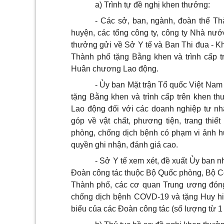
a) Trình tự đề nghị khen thưởng:
- Các sở, ban, ngành, đoàn thể T
huyện, các tổng công ty, công ty Nhà nướ
thưởng gửi về Sở Y tế và Ban Thi đua - K
Thành phố tặng Bằng khen và trình cấp 
Huân chương Lao động.
- Ủy ban Mặt trận Tổ quốc Việt Na
tặng Bằng khen và trình cấp trên khen 
Lao động đối với các doanh nghiệp tư nh
góp về vật chất, phương tiện, trang thiế
phòng, chống dịch bệnh có phạm vi ảnh 
quyền ghi nhận, đánh giá cao.
- Sở Y tế xem xét, đề xuất Ủy ban 
Đoàn công tác thuộc Bộ Quốc phòng, Bộ Cô
Thành phố, các cơ quan Trung ương đóng 
chống dịch bệnh COVD-19 và tặng Huy hi
biểu của các Đoàn công tác (số lượng từ 1 