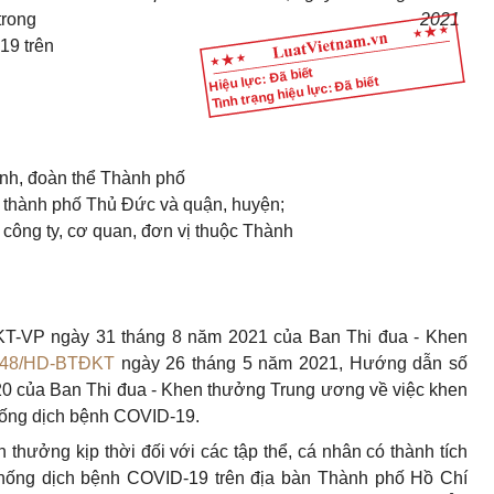
trong
2021
19 trên
Hiệu lực: Đã biết
Tình trạng hiệu lực: Đã biết
ành, đoàn thể Thành phố
 thành phố Thủ Đức và quận, huyện;
, công ty, cơ quan, đơn vị thuộc Thành
T-VP ngày 31 tháng 8 năm 2021 của Ban Thi đua - Khen
48/HD-BTĐKT
ngày 26 tháng 5 năm 2021, Hướng dẫn số
 của Ban Thi đua - Khen thưởng Trung ương về việc khen
chống dịch bệnh COVID-19.
thưởng kịp thời đối với các tập thể, cá nhân có thành tích
 chống dịch bệnh COVID-19 trên địa bàn Thành phố Hồ Chí