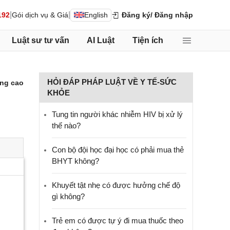
|
|
192
Gói dịch vụ & Giá
English
Đăng ký
/ Đăng nhập
Luật sư tư vấn
AI Luật
Tiện ích
HỎI ĐÁP PHÁP LUẬT VỀ Y TẾ-SỨC
ng cao
KHỎE
Tung tin người khác nhiễm HIV bị xử lý
thế nào?
Con bộ đội học đại học có phải mua thẻ
BHYT không?
Khuyết tật nhẹ có được hưởng chế độ
gì không?
Trẻ em có được tự ý đi mua thuốc theo