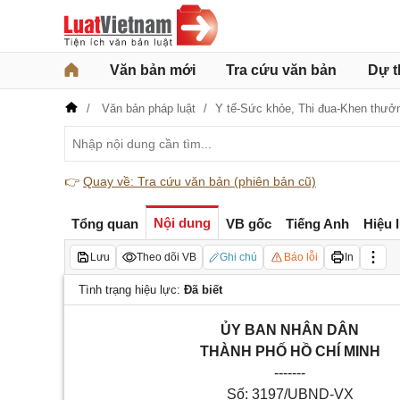
Văn bản mới
Tra cứu văn bản
Dự t
Văn bản pháp luật
Y tế-Sức khỏe,
Thi đua-Khen thưởn
👉
Quay về: Tra cứu văn bản (phiên bản cũ)
Nội dung
Tổng quan
VB gốc
Tiếng Anh
Hiệu 
Lưu
Theo dõi VB
Ghi chú
Báo lỗi
In
Tình trạng hiệu lực:
Đã biết
ỦY BAN NHÂN DÂN
THÀNH PHỐ HỒ CHÍ MINH
-------
Số: 3197/UBND-VX