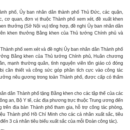
hành phố, Ủy ban nhân dân thành phố Thủ Đức, các quận,
c, cơ quan, đơn vị thuộc Thành phố xem xét, đề xuất khen
hen thưởng (Sở Nội vụ) tổng hợp, đề nghị Ủy ban nhân dân
trên khen thưởng Bằng khen của Thủ tướng Chính phủ và
m Thành phố xem xét và đề nghị Ủy ban nhân dân Thành phố
thưởng Bằng khen của Thủ tướng Chính phủ, Huân chương
ân, mạnh thường quân, tình nguyện viên tôn giáo có đóng
t bị cần thiết và công sức góp phần tích cực vào công tác
hưởng nêu gương trong toàn Thành phố, được cấp có thẩm
nhân dân Thành phố tặng Bằng khen cho các tập thể của các
ng an, Bộ Y tế, các địa phương trực thuộc Trung ương đến
trên địa bàn Thành phố tham gia, hỗ trợ công tác phòng,
ệu Thành phố Hồ Chí Minh cho các cá nhân xuất sắc, tiêu
đến 3 cá nhân tiêu biểu xuất sắc của mỗi Đoàn công tác).