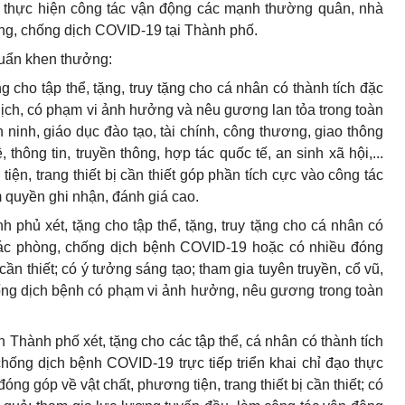
ân thực hiện công tác vận động các mạnh thường quân, nhà
ng, chống dịch COVID-19 tại Thành phố.
huẩn khen thưởng:
cho tập thể, tặng, truy tặng cho cá nhân có thành tích đặc
 dịch, có phạm vi ảnh hưởng và nêu gương lan tỏa trong toàn
n ninh, giáo dục đào tạo, tài chính, công thương, giao thông
thông tin, truyền thông, hợp tác quốc tế, an sinh xã hội,...
iện, trang thiết bị cần thiết góp phần tích cực vào công tác
 quyền ghi nhận, đánh giá cao.
phủ xét, tặng cho tập thể, tặng, truy tặng cho cá nhân có
g tác phòng, chống dịch bệnh COVID-19 hoặc có nhiều đóng
 cần thiết; có ý tưởng sáng tạo; tham gia tuyên truyền, cổ vũ,
ống dịch bệnh có phạm vi ảnh hưởng, nêu gương trong toàn
hành phố xét, tặng cho các tập thể, cá nhân có thành tích
 chống dịch bệnh COVID-19 trực tiếp triển khai chỉ đạo thực
đóng góp về vật chất, phương tiện, trang thiết bị cần thiết; có