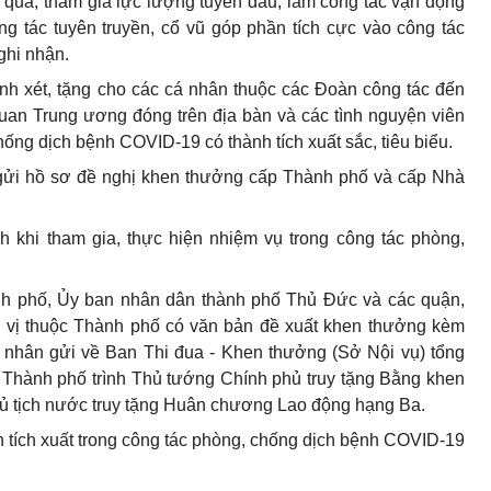
quả; tham gia lực lượng tuyến đầu, làm công tác vận động
ông tác tuyên truyền, cổ vũ góp phần tích cực vào công tác
ghi nhận.
h xét, tặng cho các cá nhân thuộc các Đoàn công tác đến
uan Trung ương đóng trên địa bàn và các tình nguyện viên
chống dịch bệnh COVID-19 có thành tích xuất sắc, tiêu biểu.
n gửi hồ sơ đề nghị khen thưởng cấp Thành phố và cấp Nhà
 khi tham gia, thực hiện nhiệm vụ trong công tác phòng,
nh phố, Ủy ban nhân dân thành phố Thủ Đức và các quận,
ơn vị thuộc Thành phố có văn bản đề xuất khen thưởng kèm
cá nhân gửi về Ban Thi đua - Khen thưởng (Sở Nội vụ) tổng
Thành phố trình Thủ tướng Chính phủ truy tặng Bằng khen
ủ tịch nước truy tặng Huân chương Lao động hạng Ba.
 tích xuất trong công tác phòng, chống dịch bệnh COVID-19