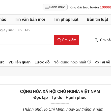
|
Danh mục
Tổng đài trực tuyến
19006
hảo
Tin văn bản mới
Tin pháp luật
Bản tin luật
g-Kỷ luật,
COVID-19
Tìm kiếm
Tìm nâ
lực
VB liên quan
Lược đồ
Nội dung hợp nhất
Tải về
CỘNG HÒA XÃ HỘI CHỦ NGHĨA VIỆT NAM
Độc lập - Tự do - Hạnh phúc
---------------
Thành phố Hồ Chí Minh, ngày 28 tháng 9 năm