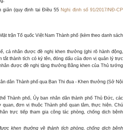
ng:
n giản (quy định tại Điều 55
Nghị định số 91/2017/NĐ-CP
 Mặt trận Tổ quốc Việt Nam Thành phố (kèm theo danh sách
thể, cá nhân được đề nghị khen thưởng (ghi rõ hành động,
m tắt thành tích có ký tên, đóng dấu của đơn vị quản lý trực
cá nhân được đề nghị tặng thưởng Bằng khen của Thủ tướng
nhân dân Thành phố qua Ban Thi đua - Khen thưởng (Sở Nội
 thể Thành phố, Ủy ban nhân dân thành phố Thủ Đức, các
cơ quan, đơn vị thuộc Thành phố quan tâm, thực hiện. Chú
nhân trực tiếp tham gia công tác phòng, chống dịch bệnh
được khen thưởng về thành tích phòng, chống dịch bệnh