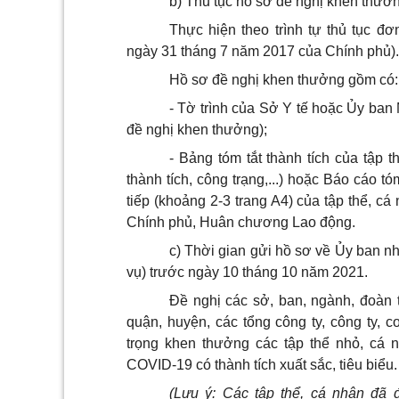
b) Thủ tục hồ sơ đề nghị khen thưở
Thực hiện theo trình tự thủ tục đơ
ngày 31 tháng 7 năm 2017 của Chính phủ).
Hồ sơ đề nghị khen thưởng gồm có:
- Tờ trình của Sở Y tế hoặc Ủy ban
đề nghị khen thưởng);
- Bảng tóm tắt thành tích của tập 
thành tích, công trạng,...) hoặc Báo cáo tó
tiếp (khoảng 2-3 trang A4) của tập thể, 
Chính phủ, Huân chương Lao động.
c) Thời gian gửi hồ sơ về Ủy ban 
vụ) trước ngày 10 tháng 10 năm 2021.
Đề nghị các sở, ban, ngành, đoàn
quận, huyện, các tổng công ty, công ty, 
trọng khen thưởng các tập thể nhỏ, cá 
COVID-19 có thành tích xuất sắc, tiêu biểu.
(Lưu ý: Các tập thể, cá nhân đã 