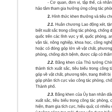
- Cơ quan, đơn vị, tập thể, cá nh
hảo tâm tham gia hưởng ứng công tác phò
2.
Hình thức khen thưởng và tiêu c
2.1.
Huân chương Lao động xét, tặng 
biệt xuất sắc trong công tác phòng, chống
quốc trên các lĩnh vực y tế, quốc phòng, a
vận tải, nông nghiệp, khoa học, công nghệ, 
hoặc có đóng góp lớn về vật chất, phương t
phòng, chống dịch bệnh, được cấp có thẩm
2.2.
Bằng khen của Thủ tướng Chính 
thành tích xuất sắc, tiêu biểu trong côn
góp về vật chất, phương tiện, trang thiết bị
góp phần tích cực vào công tác phòng, ch
Thành phố.
2.3.
Bằng khen của Ủy ban nhân dân T
xuất sắc, tiêu biểu trong công tác phòng,
hiện, tham gia tích cực, hiệu quả; có nhiều 