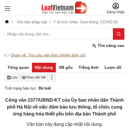
Đăng nhập
Văn bản pháp luật
Y tế-Sức khỏe,
Giao thông,
COVID-19
Tìm nâng cao
👉
Quay về: Tra cứu văn bản (phiên bản cũ)
Tổng quan
Nội dung
VB gốc
Tiếng Anh
Lược đồ
Lưu
Theo dõi VB
Tình trạng hiệu lực:
Đã biết
Công văn 2377/UBND-KT của Ủy ban nhân dân Thành
phố Hà Nội về việc đảm bảo lưu thông, tổ chức cung
ứng hàng hóa thiết yếu trên địa bàn Thành phố
Văn bản này đang cập nhật nội dung.