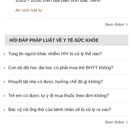
2026 - 2030 trên địa bàn tỉnh Bắc Ninh
An ninh trật tự
Xem thêm
HỎI ĐÁP PHÁP LUẬT VỀ Y TẾ-SỨC KHỎE
Tung tin người khác nhiễm HIV bị xử lý thế nào?
Con bộ đội học đại học có phải mua thẻ BHYT không?
Khuyết tật nhẹ có được hưởng chế độ gì không?
Trẻ em có được tự ý đi mua thuốc theo đơn không?
Bác sỹ rút ống thở của bệnh nhân sẽ bị xử lý ra sao?
Xem thêm