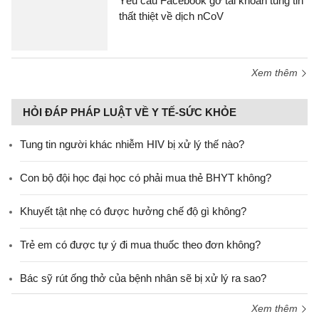
Yêu cầu Facebook gỡ tài khoản tung tin
thất thiệt về dịch nCoV
Xem thêm
HỎI ĐÁP PHÁP LUẬT VỀ Y TẾ-SỨC KHỎE
Tung tin người khác nhiễm HIV bị xử lý thế nào?
Con bộ đội học đại học có phải mua thẻ BHYT không?
Khuyết tật nhẹ có được hưởng chế độ gì không?
Trẻ em có được tự ý đi mua thuốc theo đơn không?
Bác sỹ rút ống thở của bệnh nhân sẽ bị xử lý ra sao?
Xem thêm