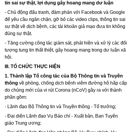
tin sai sự thật, lợi dụng gây hoang mang dư luận
- Chủ động đấu tranh, đàm phán với
Facebook
và
Google
để yêu cầu ngăn chặn, gỡ bỏ các
video clips,
thông tin sai
sự thật về dịch bệnh, các tài khoản giả mạo đưa tin không
đúng sự thật.
- Tăng cường công tác giám sát, phát hiện và xử lý các đối
tượng tung tin thất thiệt, gây hoang mang trong dư luận xã
hội.
III. TỔ CHỨC THỰC HIỆN
1. Thành lập Tổ công tác của Bộ Thông tin và Truyền
thông
về phòng, chống dịch bệnh viêm đường hô hấp cấp
do chủng mới của vi rút
Corona
(nCoV) gây ra với thành
phần gồm:
- Lãnh đạo Bộ Thông tin và Truyền thông - Tổ trưởng;
- Đại diện Lãnh đạo Vụ Báo chí - Xuất bản, Ban Tuyên
giáo Trung ương;