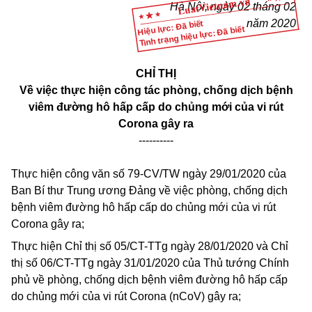
Hà Nội, ngày 02 tháng 02
năm 2020
Hiệu lực: Đã biết
Tình trạng hiệu lực: Đã biết
CHỈ THỊ
Về việc thực hiện công tác phòng, chống dịch bệnh
viêm đường hô hấp cấp do chủng mới của vi rút
Corona
gây ra
----------
Thực hiện công văn số
79-CV/TW
ngày 29/01/2020 của
Ban Bí thư Trung ương Đảng về việc phòng, chống dịch
bệnh viêm đường hô hấp cấp do chủng mới của vi rút
Corona
gây ra;
Thực hiện Chỉ thị số 05/CT-TTg ngày 28/01/2020 và Chỉ
thị số 06/CT-TTg ngày 31/01/2020 của Thủ tướng Chính
phủ về phòng, chống dịch bệnh viêm đường hô hấp cấp
do chủng mới của vi rút
Corona
(nCoV) gây ra;