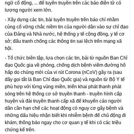
ngữ cổ động, ... để tuyên truyền trên các báo điện tử có
lượng người xem lớn.
- Xây dựng các tin, bài tuyên truyền trên báo chí nhằm
củng cố vững chắc niềm tin của người dân vào sự chỉ đạo
của Đảng và Nhà nước, hệ thống y tế cộng đồng, y tế cơ
sở; đấu tranh chống các thông tin sai lệch trên mạng xã
hội.
- Tổ chức biên tập, lựa chọn các tin, bài từ nguồn Ban Chỉ
đạo Quốc gia về phòng, chống dịch bệnh viêm đường hô
hấp do chủng mới của vi rút
Corona
(nCoV) gây ra (sau
đây gọi tắt là Ban Chỉ đạo Quốc gia) và nguồn từ Bộ Y tế
phù hợp với từng vùng miền, triển khai phát thanh phát
sóng trên hệ thống cơ sở truyền thanh - truyền hình cấp
huyện và đài truyền thanh cấp xã để khuyến cáo người
dân cần hạn chế các hoạt động có nguy cơ gây bệnh và
những dấu hiệu nhận biết khi nhiễm bệnh để chủ động đi
khám, thông báo ngay cho cơ quan y tế khi có các triệu
chứng kể trên.