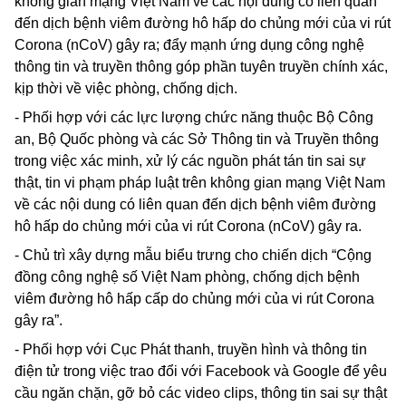
không gian mạng Việt Nam về các nội dung có liên quan
đến dịch bệnh viêm đường hô hấp do chủng mới của vi rút
Corona
(nCoV) gây ra; đẩy mạnh ứng dụng công nghệ
thông tin và truyền thông góp phần tuyên truyền chính xác,
kịp thời về việc phòng, chống dịch.
- Phối hợp với các lực lượng chức năng thuộc Bộ Công
an, Bộ Quốc phòng và các Sở Thông tin và Truyền thông
trong việc xác minh, xử lý các nguồn phát tán tin sai sự
thật, tin vi phạm pháp luật trên không gian mạng Việt Nam
về các nội dung có liên quan đến dịch bệnh viêm đường
hô hấp do chủng mới của vi rút
Corona
(nCoV) gây ra.
- Chủ trì xây dựng mẫu biểu trưng cho chiến dịch “Cộng
đồng công nghệ số Việt Nam phòng, chống dịch bệnh
viêm đường hô hấp cấp do chủng mới của vi rút
Corona
gây ra”.
- Phối hợp với Cục Phát thanh, truyền hình và thông tin
điện tử trong việc trao đổi với
Facebook
và
Google
để yêu
cầu ngăn chặn, gỡ bỏ các
video clips,
thông tin sai sự thật