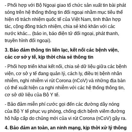
- Phối hợp với Bộ Ngoại giao tổ chức sản xuất tin bài phát
sóng trên hệ thống thông tin đối ngoại nhằm mục tiêu thể
hiện rõ trách nhiệm quốc tế của Việt Nam, tinh thần hợp
tác, cộng đồng trách nhiệm, chia sẻ khó khăn với các
nước khác... (báo in, báo điện tử đối ngoại, phát thanh,
truyền hình đối ngoại).
3. Bảo đảm thông tin liên lạc, kết nối các bệnh viện,
các cơ sở y tế, kịp thời chia sẻ thông tin
- Phối hợp triển khai kết nối, chia sẻ dữ liệu giữa các bệnh
viện, cơ sở y tế đang quản lý, cách ly, điều trị bệnh nhân
nhiễm, nghi nhiễm vi rút
Corona
(nCoV) và những địa bàn
có thể xuất hiện ca nghi nhiễm với các hệ thống thông tin,
cơ sở dữ liệu của Bộ Y tế.
- Bảo đảm miễn phí cước gọi đến các đường dây nóng
của Bộ Y tế phục vụ phòng, chống dịch bệnh viêm đường
hô hấp cấp do chủng mới của vi rút
Corona
(nCoV) gây ra.
4. Bảo đảm an toàn, an ninh mạng, kịp thời xử lý thông