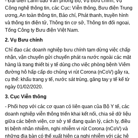
- Đại diện Lãnh đạo Văn phòng Bộ, Vụ Bưu chính, Vụ
Công nghệ thông tin, các Cục: Viễn thông, Bưu điện Trung
ương, An toàn thông tin, Báo chí, Phát thanh, truyền hình
và thông tin điện tử, Thông tin cơ sở, Thông tin đối ngoại,
Tổng Công ty Bưu điện Việt Nam.
2. Vụ Bưu chính
Chỉ đạo các doanh nghiệp bưu chính tạm dừng việc chấp
nhận, vận chuyển gửi chuyển phát ra nước ngoài các mặt
hàng là trang thiết bị y tế dùng cho việc phòng bệnh Viêm
đường hô hấp cấp do chủng vi rút
Corona
(nCoV) gây ra,
cụ thể: khẩu trang y tế, nước sát trùng, găng tay y tế kể từ
ngày 01/02/2020.
3. Cục Viễn thông
- Phối hợp với các cơ quan có liên quan của Bộ Y tế, các
doanh nghiệp viễn thông triển khai kết nối, chia sẻ dữ liệu
giữa các bệnh viện, cơ sở y tế đang quản lý, cách ly, điều
trị bệnh nhân nhiễm, nghi nhiễm vi rút
Corona
(nCoV) và
những địa bàn có thể xuất hiện ca nghi nhiễm với các hệ