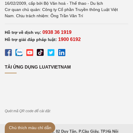
16/02/2009, cấp bởi Bộ Văn hoá - Thể thao - Du lịch
Cơ quan chủ quản: Công ty Cổ phần Truyền thông Luật Việt
Nam. Chịu trách nhiệm: Ông Trần Văn Trí
0938 36 1919
Hỗ trợ về dịch vụ:
1900 6192
Hỗ trợ giải đáp pháp luật:
TẢI ỨNG DỤNG LUATVIETNAM
Quét mã QR code để cài đặt
Chú thích màu chỉ dẫn
Trụ sở: Tầng 3, Toà nhà IC, 82 Duy Tân, P.Cầu Giấy, TP.Hà Nội