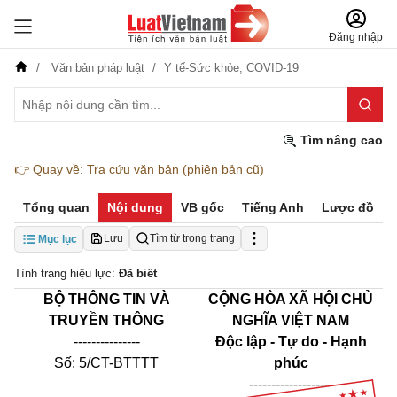
Đăng nhập
Văn bản pháp luật
Y tế-Sức khỏe,
COVID-19
Tìm nâng cao
👉
Quay về: Tra cứu văn bản (phiên bản cũ)
Tổng quan
Nội dung
VB gốc
Tiếng Anh
Lược đồ
Lưu
Tìm từ trong trang
Mục lục
Tình trạng hiệu lực:
Đã biết
BỘ THÔNG TIN VÀ
CỘNG HÒA XÃ HỘI CHỦ
TRUYỀN THÔNG
NGHĨA VIỆT NAM
---------------
Độc lập - Tự do - Hạnh
Số:
5
/
CT
-BTTTT
phúc
------------------
-