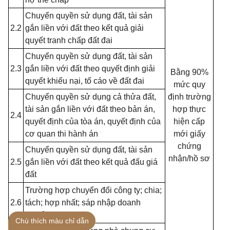
Chuyển quyền sử dụng đất, tài sản
2.2
gắn liền với đất theo kết quả giải
quyết tranh chấp đất đai
Chuyển quyền sử dụng đất, tài sản
2.3
gắn liền với đất theo quyết định giải
Bằng 90%
quyết khiếu nại, tố cáo về đất đai
mức quy
Chuyển quyền sử dụng cả thửa đất,
định trường
tài sản gắn liền với đất theo bản án,
hợp thực
2.4
quyết định của tòa án, quyết định của
hiện cấp
cơ quan thi hành án
mới giấy
chứng
Chuyển quyền sử dụng đất, tài sản
nhận/hồ sơ
2.5
gắn liền với đất theo kết quả đấu giá
đất
Trường hợp chuyển đổi công ty; chia;
2.6
tách; hợp nhất; sáp nhập doanh
nghiệp
Chú thích màu chỉ dẫn