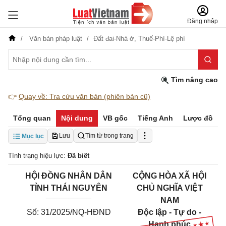
Đăng nhập
Văn bản pháp luật
Đất đai-Nhà ở,
Thuế-Phí-Lệ phí
Tìm nâng cao
👉
Quay về: Tra cứu văn bản (phiên bản cũ)
Tổng quan
Nội dung
VB gốc
Tiếng Anh
Lược đồ
Lưu
Tìm từ trong trang
Mục lục
Tình trạng hiệu lực:
Đã biết
HỘI ĐỒNG NHÂN DÂN
CỘNG HÒA XÃ HỘI
TỈNH THÁI NGUYÊN
CHỦ NGHĨA VIỆT
__________
NAM
Số: 31/2025/NQ-HĐND
Độc lập - Tự do -
Hạnh phúc