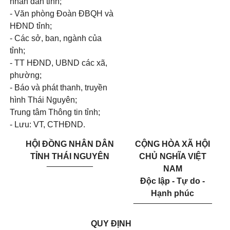
nhân dân tỉnh;
- Văn phòng Đoàn ĐBQH và
HĐND tỉnh;
- Các sở, ban, ngành của
tỉnh;
- TT HĐND, UBND các xã,
phường;
- Báo và phát thanh, truyền
hình Thái Nguyên;
Trung tâm Thông tin tỉnh;
- Lưu: VT, CTHĐND.
HỘI ĐỒNG NHÂN DÂN
CỘNG HÒA XÃ HỘI
TỈNH THÁI NGUYÊN
CHỦ NGHĨA VIỆT
__________
NAM
Độc lập - Tự do -
Hạnh phúc
_________________
QUY ĐỊNH