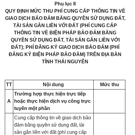
Phụ lục II
QUY ĐỊNH MỨC THU PHÍ CUNG CẤP THÔNG TIN VỀ
GIAO DỊCH BẢO ĐẢM BẰNG QUYỀN SỬ DỤNG ĐẤT,
TÀI SẢN GẮN LIỀN VỚI ĐẤT (PHÍ CUNG CẤP
THÔNG TIN VỀ BIỆN PHÁP BẢO ĐẢM BẰNG
QUYỀN SỬ DỤNG ĐẤT, TÀI SẢN GẮN LIỀN VỚI
ĐẤT); PHÍ ĐĂNG KÝ GIAO DỊCH BẢO ĐẢM (PHÍ
ĐĂNG KÝ BIỆN PHÁP BẢO ĐẢM) TRÊN ĐỊA BÀN
TỈNH THÁI NGUYÊN
TT
Nội dung
Mức thu
Trường hợp thực hiện trực tiếp
A
hoặc thực hiện dịch vụ công trực
tuyến một phần
Cung cấp thông tin về giao dịch bảo
đảm bằng quyền sử dụng đất, tài
sản gắn liền với đất (phí cung cấp