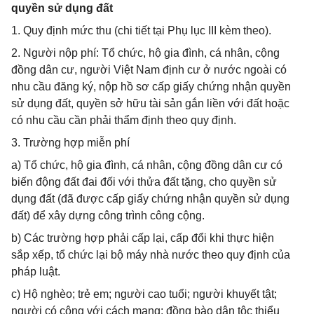
quyền sử dụng đất
1. Quy định mức thu (chi tiết tại Phụ lục III kèm theo).
2. Người nộp phí: Tổ chức, hộ gia đình, cá nhân, cộng
đồng dân cư, người Việt Nam định cư ở nước ngoài có
nhu cầu đăng ký, nộp hồ sơ cấp giấy chứng nhận quyền
sử dụng đất, quyền sở hữu tài sản gắn liền với đất hoặc
có nhu cầu cần phải thẩm định theo quy định.
3. Trường hợp miễn phí
a) Tổ chức, hộ gia đình, cá nhân, cộng đồng dân cư có
biến động đất đai đối với thửa đất tặng, cho quyền sử
dụng đất (đã được cấp giấy chứng nhận quyền sử dụng
đất) để xây dựng công trình công cộng.
b) Các trường hợp phải cấp lại, cấp đổi khi thực hiện
sắp xếp, tổ chức lại bộ máy nhà nước theo quy định của
pháp luật.
c) Hộ nghèo; trẻ em; người cao tuổi; người khuyết tật;
người có công với cách mạng; đồng bào dân tộc thiểu