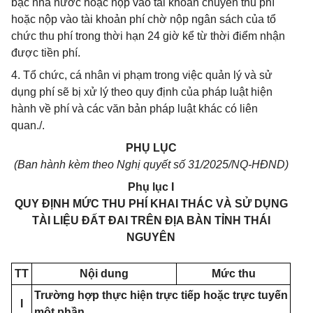
bạc nhà nước hoặc nộp vào tài khoản chuyên thu phí
hoặc nộp vào tài khoản phí chờ nộp ngân sách của tổ
chức thu phí trong thời hạn 24 giờ kể từ thời điểm nhận
được tiền phí.
4. Tổ chức, cá nhân vi phạm trong việc quản lý và sử
dụng phí sẽ bị xử lý theo quy định của pháp luật hiện
hành về phí và các văn bản pháp luật khác có liên
quan./.
PHỤ LỤC
(Ban hành kèm theo Nghị quyết số 31/2025/NQ-HĐND)
Phụ lục I
QUY ĐỊNH MỨC THU PHÍ KHAI THÁC VÀ SỬ DỤNG
TÀI LIỆU ĐẤT ĐAI TRÊN ĐỊA BÀN TỈNH THÁI
NGUYÊN
TT
Nội dung
Mức thu
Trường hợp thực hiện trực tiếp hoặc trực tuyến
I
một phần