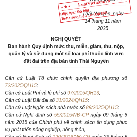
_________________
Hiệu lực: Đã biết
Tình trạng hiệu lực: Đã biết
Thái Nguyên, ngày
14 tháng 11 năm
2025
NGHỊ QUYẾT
Ban hành Quy định mức thu, miễn, giảm, thu, nộp,
quản lý và sử dụng một số loại phí thuộc lĩnh vực
đất đai trên địa bàn tỉnh Thái Nguyên
__________________________
Căn cứ Luật Tổ chức chính quyền địa phương số
72/2025/QH15
;
Căn cứ Luật Phí và lệ phí số
97/2015/QH13
;
Căn cứ Luật Đất đai số
31/2024/QH15
;
Căn cứ Luật Ngân sách nhà nước số
89/2025/QH15
;
Căn cứ Nghị định số
55/2015/NĐ-CP
ngày 09 tháng 6
năm 2015 của Chính phủ về chính sách tín dụng phục
vụ phát triển nông nghiệp, nông thôn;
Căn cứ Nghị định số
120/2016/NĐ-CP
ngày 23 tháng 8