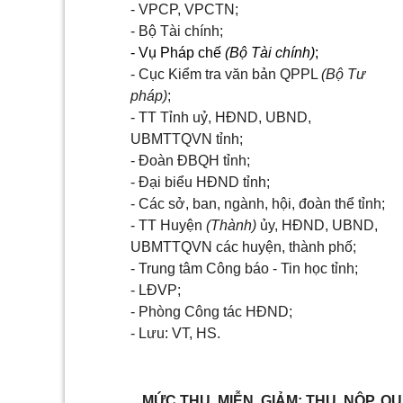
- VPCP, VPCTN;
- Bộ Tài chính;
- Vụ Pháp chế
(Bộ Tài chính)
;
- Cục Kiểm tra văn bản QPPL
(Bộ Tư
pháp)
;
- TT Tỉnh uỷ, HĐND, UBND,
UBMTTQVN tỉnh;
- Đoàn ĐBQH tỉnh;
- Đại biểu HĐND tỉnh;
- Các sở, ban, ngành, hội, đoàn thể tỉnh;
- TT Huyện
(Thành)
ủy, HĐND, UBND,
UBMTTQVN các huyện, thành phố;
- Trung tâm Công báo - Tin học tỉnh;
- LĐVP;
- Phòng Công tác HĐND;
- Lưu: VT, HS.
MỨC THU, MIỄN, GIẢM; THU, NỘP, Q