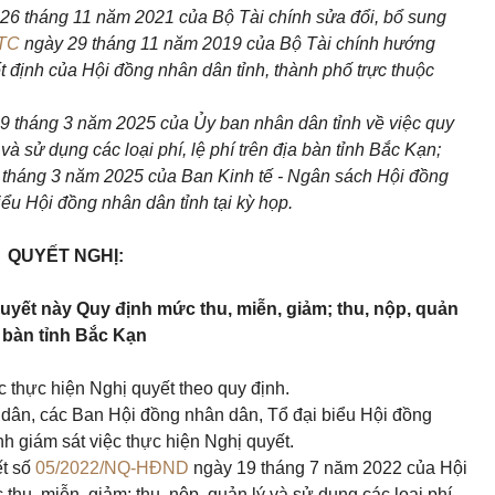
 26
tháng
11
năm
2021 của Bộ Tài chính sửa đổi, bổ sung
BTC
ngày 29
tháng
11
năm
2019 của Bộ Tài chính hướng
t định của Hội đồng nhân dân tỉnh, thành phố trực thuộc
19
tháng
3
năm
2025 của Ủy ban nhân dân tỉnh về việc quy
và sử dụng các loại phí, lệ phí trên địa bàn tỉnh Bắc Kạn;
tháng 3 năm 2025 của Ban Kinh tế - Ngân sách Hội đồng
iểu Hội đồng nhân dân tỉnh tại kỳ họp.
QUYẾT NGHỊ:
quyết này
Q
uy định mức thu, miễn, giảm; thu, nộp, quản
ịa bàn tỉnh Bắc Kạn
c thực hiện Nghị quyết
theo quy định
.
dân, các Ban Hội đồng nhân dân, Tổ đại biểu Hội đồng
h giám sát việc thực hiện Nghị quyết.
ết số
05/2022/NQ-HĐND
ngày 19
tháng
7
năm
2022 của Hội
thu, miễn, giảm; thu, nộp, quản lý và sử dụng các loại phí,