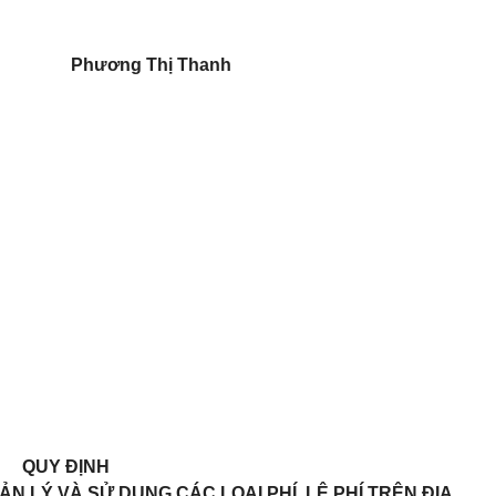
Phương Thị Thanh
QUY ĐỊNH
UẢN LÝ VÀ SỬ DỤNG CÁC LOẠI PHÍ, LỆ PHÍ TRÊN ĐỊA