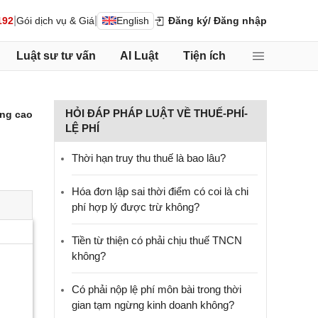
|
|
192
Gói dịch vụ & Giá
English
Đăng ký
/ Đăng nhập
Luật sư tư vấn
AI Luật
Tiện ích
HỎI ĐÁP PHÁP LUẬT VỀ THUẾ-PHÍ-
ng cao
LỆ PHÍ
Thời hạn truy thu thuế là bao lâu?
Hóa đơn lập sai thời điểm có coi là chi
phí hợp lý được trừ không?
Tiền từ thiện có phải chịu thuế TNCN
không?
Có phải nộp lệ phí môn bài trong thời
gian tạm ngừng kinh doanh không?