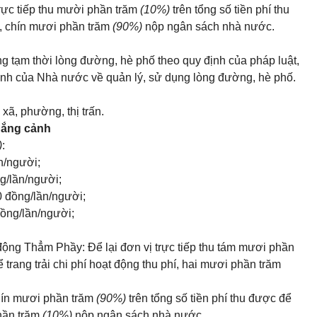
trực tiếp thu mười phần trăm
(10%)
trên tổng số tiền phí thu
hí, chín mươi phần trăm
(90%)
nộp ngân sách nhà nước.
 tạm thời lòng đường, hè phố theo quy định của pháp luật,
ịnh của Nhà nước về quản lý, sử dụng lòng đường, hè phố.
xã, phường, thị trấn.
hắng cảnh
)
:
n/người;
g/lần/người;
 đồng/lần/người;
đồng/lần/người;
động Thẳm Phầy: Để lại đơn vị trực tiếp thu tám mươi phần
ể trang trải chi phí hoạt động thu phí, hai mươi phần trăm
chín mươi phần trăm
(90%)
trên tổng số tiền phí thu được để
phần trăm
(10%)
nộp ngân sách nhà nước.