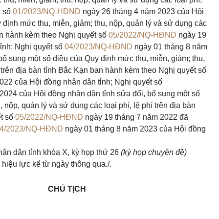
t số
01/2023/NQ-HĐND
ngày 26
tháng
4
năm
2023 của Hội
 định mức thu, miễn, giảm; thu, nộp, quản lý và sử dụng các
 ban hành kèm theo Nghị quyết số
05/2022/NQ-HĐND
ngày 19
ỉnh; Nghị quyết số
04/2023/NQ-HĐND
ngày 01
tháng
8
năm
bổ sung một số điều của Quy định mức thu, miễn, giảm; thu,
hí trên địa bàn tỉnh Bắc Kạn ban hành kèm theo Nghị quyết số
022 của Hội đồng nhân dân tỉnh; Nghị quyết số
2024 của Hội đồng nhân dân tỉnh sửa đổi, bổ sung một số
 nộp, quản lý và sử dụng các loại phí, lệ phí trên địa bàn
ết số
05/2022/NQ-HĐND
ngày 19
tháng
7
năm
2022 đã
4/2023/NQ-HĐND
ngày 01
tháng
8
năm
2023 của Hội đồng
ân dân tỉnh khóa X, kỳ họp thứ
26
(kỳ họp chuyên đề)
 hiệu lực kể từ ngày thông qua./.
CHỦ TỊCH