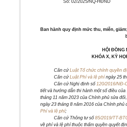
Số: 02/2025/NQ-HĐND
Ban hành quy định mức thu, miễn, giảm; t
HỘI ĐỒNG
KHÓA X, KỲ HỌ
Căn cứ
Luật Tổ chức chính quyền đ
Căn cứ
Luật Phí và lệ phí
ngày 25 th
Căn cứ Nghị định số
120/2016/NĐ-
tiết và hướng dẫn thi hành một số điều của
tháng
11
năm
2023 của Chính phủ sửa đổi,
ngày 23
tháng
8
năm
2016 của Chính phủ q
Phí và lệ phí
;
Căn cứ Thông tư số
85/2019/TT-BT
về phí và lệ phí thuộc thẩm quyền quyết đị