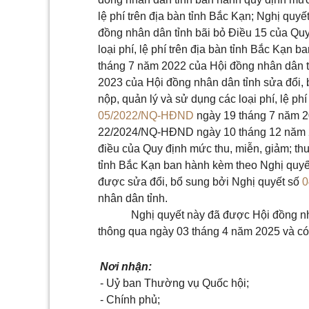
lệ phí trên địa bàn tỉnh Bắc Kạn; Nghị quyế
đồng nhân dân tỉnh bãi bỏ Điều 15 của Quy
loại phí, lệ phí trên địa bàn tỉnh Bắc Kạn
tháng
7
năm
2022 của Hội đồng nhân dân t
2023
của Hội đồng nhân dân tỉnh
sửa đổi, 
nộp, quản lý và sử dụng các loại phí, lệ p
05/2022/NQ-HĐND
ngày 19
tháng
7
năm
2
22/2024/NQ-HĐND ngày 10
tháng
12
năm
điều của Quy định mức thu, miễn, giảm; thu,
tỉnh Bắc Kạn ban hành kèm theo Nghị quy
được sửa đổi, bổ sung bởi Nghị quyết số
0
nhân dân tỉnh.
Nghị quyết này đã được Hội đồng nh
thông qua ngày
03
tháng
4
năm 20
25 và có
Nơi nhận:
- Uỷ ban Thường vụ Quốc hội;
- Chính phủ;