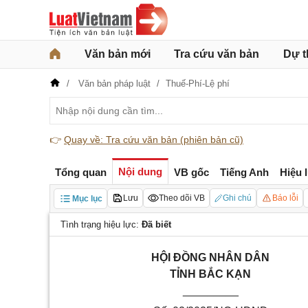
Văn bản mới
Tra cứu văn bản
Dự t
Văn bản pháp luật
Thuế-Phí-Lệ phí
👉
Quay về: Tra cứu văn bản (phiên bản cũ)
Nội dung
Tổng quan
VB gốc
Tiếng Anh
Hiệu 
Lưu
Theo dõi VB
Ghi chú
Báo lỗi
Mục lục
Tình trạng hiệu lực:
Đã biết
HỘI ĐỒNG NHÂN DÂN
TỈNH BẮC KẠN
_________