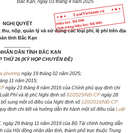
Bắc Kạn, ngày 03 tháng 4 năm 2025
Hiệu lực: Đã biết
Tình trạng hiệu lực: Đã biết
NGHỊ QUYẾT
hu, nộp, quản lý và sử dụng các loại phí, lệ phí trên địa
bàn tỉnh Bắc Kạn
__________
 NHÂN DÂN TỈNH BẮC KẠN
P THỨ 26
(KỲ HỌP CHUYÊN ĐỀ)
ịa phương
ngày 19 tháng 02 năm 2025;
áng 11 năm 2015;
CP
ngày 23
tháng
8
năm
2016 của Chính phủ quy định chi
 Luật
P
hí và lệ phí; Nghị định số
82/2023/NĐ-CP
ngày 28
 bổ sung một số điều của Nghị định số
120/2016/NĐ-CP
uy định chi tiết và hướng dẫn thi hành một số điều của
Luật
C
ngày 29
tháng
11
năm
2019 của Bộ Tài chính hướng dẫn
nh của Hội đồng nhân dân tỉnh, thành phố trực thuộc Trung