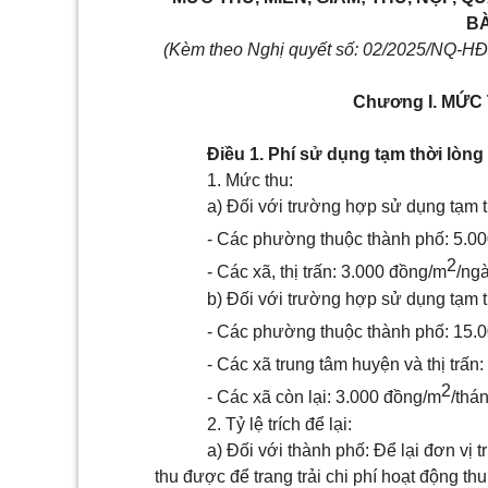
BÀ
(
K
èm theo Nghị quyết số
: 02
/20
25
/NQ-HĐ
Chương I. MỨC 
Điều 1. Phí sử dụng tạm thời lòn
1. Mức thu:
a) Đối với trường hợp sử dụng tạm t
- Các phường thuộc thành phố: 5.0
2
- Các xã, thị trấn: 3.000 đồng/m
/ngà
b) Đối với trường hợp sử dụng tạm 
- Các phường thuộc thành phố: 15.
- Các xã trung tâm huyện và thị trấn
2
- Các xã còn lại: 3.000 đồng/m
/thá
2. Tỷ lệ trích để lại:
a) Đối với thành phố: Để lại đơn vị
thu được để trang trải chi phí hoạt động t