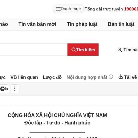
|
Danh mục
Tổng đài trực tuyến
19006
hảo
Tin văn bản mới
Tin pháp luật
Bản tin luật
Tìm kiếm
Tìm nâ
lực
VB liên quan
Lược đồ
Nội dung hợp nhất
Tải về
In
CỘNG HÒA XÃ HỘI CHỦ NGHĨA VIỆT NAM
Độc lập - Tự do - Hạnh phúc
____________________