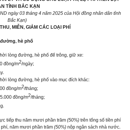
N TỈNH BẮC KẠN
ND ngày
03
tháng
4
năm 20
25
của Hội đồng nhân dân tỉnh
Bắc Kạn)
THU, MIỄN, GIẢM CÁC LOẠI PHÍ
g đường, hè phố
hời lòng đường, hè phố để trông, giữ xe:
2
00 đồng/m
/ngày;
y.
thời lòng đường, hè phố vào mục đích khác:
2
000 đồng/m
/tháng;
2
: 5.000 đồng/m
/tháng;
ng.
 trực tiếp thu năm mươi phần trăm
(50%)
trên tổng số tiền phí
hu phí, năm mươi phần trăm
(50%)
nộp ngân sách nhà nước.