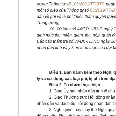
ương; Thông tư số
106/2021/TT-BTC
ngày
một số điều của Thông tư số
85/2019/TT-
dẫn về phí và lệ phí thuộc thẩm quyền quyế
Trung ương;
Xét Tờ trình số 44/TTr-UBND ngày 
định mức thu, miễn, giảm, thu, nộp, quản lý 
Báo cáo thẩm tra số 30/BC-HĐND ngày 28 
nhân dân tỉnh và ý kiến thảo luận của đại b
Điều 1. Ban hành kèm theo Nghị 
lý và sử dụng các loại phí, lệ phí trên đ
Điều 2
.
T
ổ chức thực hiện
1. Giao Ủy ban nhân dân tỉnh t
ổ
chứ
2.
Giao
Thường trực Hội đồng nhân 
nhân dân và đại biểu Hội đồng nhân dân tỉn
3. Nghị quyết này
thay thế
Nghị quy
đồng nhân dân tỉnh ban hành
quy định mức 