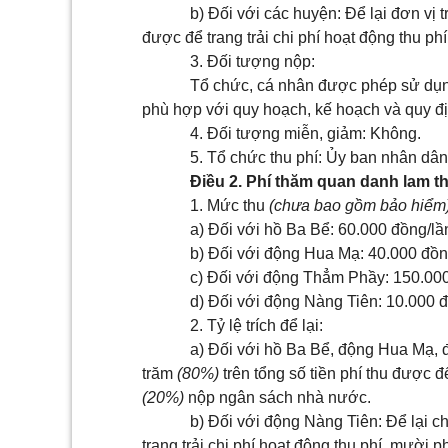
b) Đối với các huyện: Để lại đơn vị 
được để trang trải chi phí hoạt động thu p
3. Đối tượng nộp:
Tổ chức, cá nhân được phép sử dụng
phù hợp với quy hoạch, kế hoạch và quy đ
4. Đối tượng miễn, giảm: Không.
5. Tổ chức thu phí: Ủy ban nhân dân 
Điều 2. Phí thăm quan danh lam t
1. Mức thu
(chưa bao gồm bảo hiểm
a) Đối với hồ Ba Bể: 60.000 đồng/lầ
b) Đối với động Hua Mạ: 40.000 đồn
c) Đối với động Thẳm Phầy: 150.000
d) Đối với động Nàng Tiên: 10.000 
2. Tỷ lệ trích để lại:
a) Đối với hồ Ba Bể, động Hua Mạ, 
trăm
(80%)
trên tổng số tiền phí thu được đ
(20%)
nộp ngân sách nhà nước.
b) Đối với động Nàng Tiên: Để lại 
trang trải chi phí hoạt động thu phí, mười 