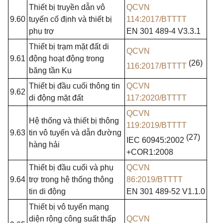
Thiết bị truyền dẫn vô
QCVN
9.60
tuyến cố định và thiết bị
114:2017/BTTTT
phụ trợ
EN 301 489-4 V3.3.1
Thiết bị trạm mặt đất di
QCVN
9.61
động hoạt động trong
(26)
116:2017/BTTTT
băng tần Ku
Thiết bị đầu cuối thông tin
QCVN
9.62
di động mặt đất
117:2020/BTTTT
QCVN
Hệ thống và thiết bị thông
119:2019/BTTTT
9.63
tin vô tuyến và dẫn đường
(27)
IEC 60945:2002
hàng hải
+COR1:2008
Thiết bị đầu cuối và phụ
QCVN
9.64
trợ trong hệ thống thông
86:2019/BTTTT
tin di động
EN 301
489-52 V1.1.0
Thiết bị vô tuyến mạng
diện rộng công suất thấp
QCVN