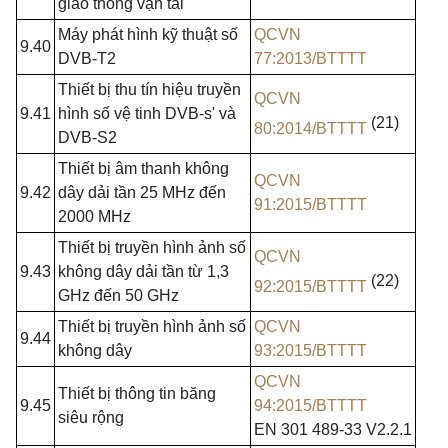
giao
thông vận tải
Máy phát hình kỹ thuật số
QCVN
9.40
DVB-T2
77:2013/BTTTT
Thiết bị thu tín hiệu truyền
QCVN
9.41
hình số vệ tinh
DVB-s'
và
(21)
80:2014/BTTTT
DVB-S2
Thiết bị âm thanh không
QCVN
9.42
dây dải tần 25
MHz
đến
91:2015/BTTTT
2000
MHz
Thiết bị truyền hình ảnh số
QCVN
9.43
không dây dải tần từ 1,3
(22)
92:2015/BTTTT
GHz
đến 50
GHz
Thiết bị truyền hình ảnh số
QCVN
9.44
không dây
93:2015/BTTTT
QCVN
Thiết bị thông tin băng
9.45
94:2015/BTTTT
siêu rộng
EN 301
489-33 V2.2.1