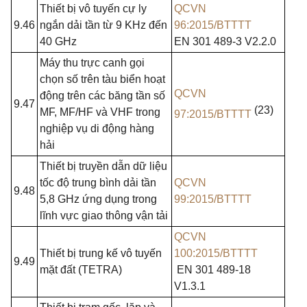
Thiết bị vô tuyến cự ly
QCVN
9.46
ngắn dải tần từ 9
KHz
đến
96:2015/BTTTT
40
GHz
EN 301
489-3 V2.2.0
Máy
thu
trực
canh
gọi
chọn số trên tàu biển hoạt
QCVN
động trên các băng tần số
9.47
(23)
MF, MF/HF
và
VHF trong
97:2015/BTTTT
nghiệp vụ
di
động hàng
hải
Thiết bị truyền dẫn dữ liệu
tốc độ
trung
bình dải tần
QCVN
9.48
5,8 GHz
ứng dụng
trong
99:2015/BTTTT
lĩnh vực
giao
thông vận tải
QCVN
Thiết bị trung kế vô tuyến
100:2015/BTTTT
9.49
mặt đất
(TETRA)
EN 301 489-18
V1.3.1