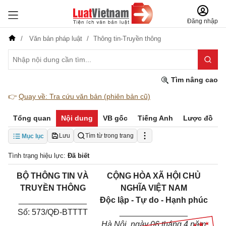
Đăng nhập
Văn bản pháp luật
Thông tin-Truyền thông
Tìm nâng cao
👉
Quay về: Tra cứu văn bản (phiên bản cũ)
Tổng quan
Nội dung
VB gốc
Tiếng Anh
Lược đồ
Lưu
Tìm từ trong trang
Mục lục
Tình trạng hiệu lực:
Đã biết
BỘ THÔNG
TIN
VÀ
CỘNG HÒA XÃ HỘI CHỦ
TRUYỀN THÔNG
NGHĨA VIỆT NAM
_______________
Độc lập - Tự do - Hạnh phúc
Số: 573/QĐ-BTTTT
_______________
Hà Nội, ngày 06 tháng 4 năm