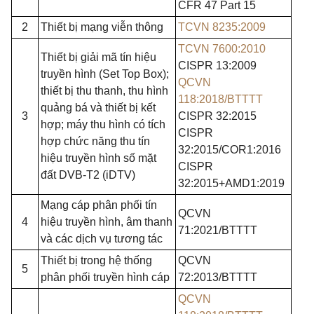
CFR 47 Part 15
2
Thiết bị mạng viễn thông
TCVN 8235:2009
TCVN 7600:2010
Thiết bị giải mã tín hiệu
CISPR 13:2009
truyền hình (Set Top Box);
QCVN
thiết bị thu thanh, thu hình
118:2018/BTTTT
quảng bá và thiết bị kết
3
CISPR 32:2015
hợp; máy thu hình có tích
CISPR
hợp chức năng thu tín
32:2015/COR1:2016
hiệu truyền hình số mặt
CISPR
đất DVB-T2 (iDTV)
32:2015+AMD1:2019
Mạng cáp phân phối tín
QCVN
4
hiệu truyền hình, âm thanh
71
:
2021/BTTTT
và các dịch vụ tương tác
Thiết bị trong hệ thống
QCVN
5
phân phối truyền hình cáp
72
:
2013/BTTTT
QCVN