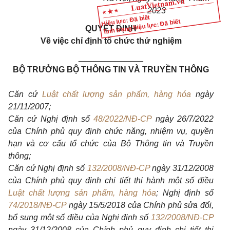
2023
Hiệu lực: Đã biết
Tình trạng hiệu lực: Đã biết
QUYẾT ĐỊNH
Về việc
chỉ định tổ chức thử nghiệm
______________
BỘ TRƯỞNG BỘ THÔNG TIN VÀ TRUYỀN THÔNG
Căn cứ
Luật chất lượng sản phẩm, hàng hóa
ngày
21/11/2007;
Căn cứ Nghị định số
48/2022/NĐ-CP
ngày
26/7/2022
của Chính phủ quy định chức năng, nhiệm vụ, quyền
hạn và cơ cấu tổ chức của Bộ Thông tin và Truyền
thông;
Căn cứ Nghị định số
132/2008/NĐ-CP
ngày 31/12/2008
của Chính phủ quy định chi tiết thi hành một số điều
Luật chất lượng sản phẩm, hàng hóa
; Nghị định số
74/2018/NĐ-CP
ngày 15/5/2018 của Chính phủ sửa đổi,
bổ sung một số điều của Nghị định số
132/2008/NĐ-CP
ngày 31/12/2008 của Chính phủ quy định chi tiết thi