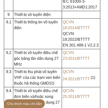
IEC 61000-3-
3:2013+AMD1:2017
9
Thiết bị vô tuyến điện
9.1
Thiết bị thông tin vô tuyến
QCVN
điện
18:2014/BTTTT
QCVN
18:2022/BTTTT
EN 301 489-1 V2.2.3
9.2
Thiết bị vô tuyến điều chế
QCVN
góc băng tần dân dụng 27
23:2011/BTTTT
MHz
9.3
Thiết bị thu phát vô tuyến
QCVN
VHF
của các trạm ven biển
(1)
24:2011/BTTTT
thuộc hệ thống GMDSS
9.4
Thiết bị vô tuyến điều chế
QCVN
đơn biên và/hoặc song
25:2011/BTTTT
biên băng tần dân dụng 27
Chú thích màu chỉ dẫn