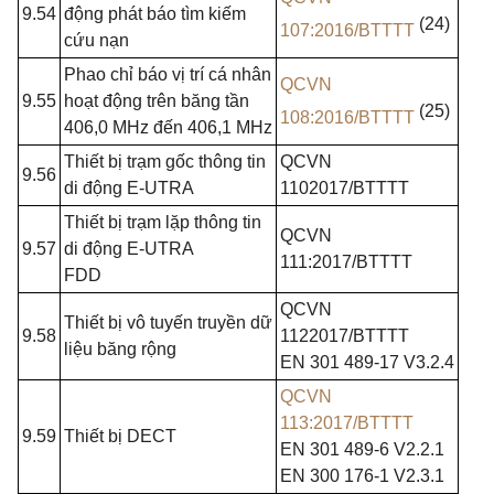
9.54
động phát báo tìm kiếm
(24)
107:2016/BTTTT
cứu nạn
Phao chỉ báo vị trí cá nhân
QCVN
9.55
hoạt động trên băng tần
(25)
108:2016/BTTTT
406,0
MHz
đến 406,1
MHz
Thiết bị trạm gốc thông tin
QCVN
9.56
di động E-UTRA
1102017/BTTTT
Thiết bị trạm lặp thông tin
QCVN
9.57
di động E-UTRA
111:2017/BTTTT
FDD
QCVN
Thiết bị vô tuyến truyền dữ
9.58
1122017/BTTTT
liệu băng rộng
EN 301
489-17 V3.2.4
QCVN
113:2017/BTTTT
9.59
Thiết bị DECT
EN 301 489-6 V2.2.1
EN 300 176-1 V2.3.1