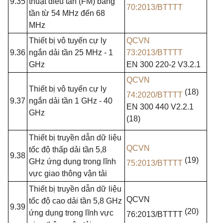
9.35
thuật điều tần (FM) băng
70:2013/BTTTT
tần từ 54 MHz đến 68
MHz
Thiết bị vô tuyến cự ly
QCVN
9.36
ngắn dải tần 25
MHz
- 1
73:2013/BTTTT
GHz
EN
300 220-2 V3.2.1
QCVN
Thiết bị vô tuyến cự ly
(18)
74:2020/BTTTT
9.37
ngắn dải tần 1
GHz
- 40
EN 300 440 V2.2.1
GHz
(18)
Thiết bị truyền dẫn dữ liệu
QCVN
tốc độ thấp dải tần
5,8
9.38
(19)
GHz
ứng dụng
trong
lĩnh
75:2013/BTTTT
vực
giao
thông vận tải
Thiết bị truyền dẫn dữ liệu
QCVN
tốc độ
cao
dải tần
5,8 GHz
9.39
(20)
ứng dụng
trong
lĩnh vực
76:2013/BTTTT