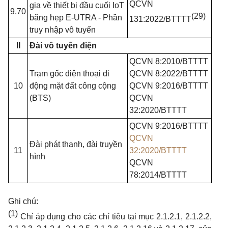
QCVN
gia
về thiết bị đầu cuối IoT
9.70
(29)
băng hẹp E-UTRA - Phần
131:2022/BTTTT
truy nhập vô tuyến
II
Đài vô tuyến điện
QCVN 8:2010/BTTTT
Trạm gốc điện thoại di
QCVN 8:2022/BTTTT
10
động mặt đất công cộng
QCVN 9:2016/BTTTT
(BTS)
QCVN
32:2020/BTTTT
QCVN
9:2016/BTTTT
QCVN
Đài phát thanh, đài truyền
11
32:2020/BTTTT
hình
QCVN
78:2014/BTTTT
Ghi
chú:
(1)
Chỉ áp dụng
cho
các chỉ tiêu tại mục
2.1.2.1, 2.1.2.2,