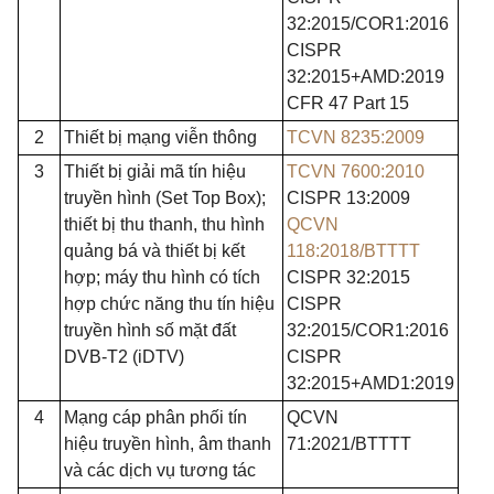
32:2015/COR1:2016
CISPR
32:2015+AMD:2019
CFR 47 Part 15
2
Thiết bị mạng viễn thông
TCVN 8235:2009
3
Thiết bị giải mã tín hiệu
TCVN 7600:2010
truyền hình (Set Top Box);
CISPR 13:2009
thiết bị thu thanh, thu hình
QCVN
quảng bá và thiết bị kết
118:2018/BTTTT
hợp; máy thu hình có tích
CISPR 32:2015
hợp chức năng thu tín hiệu
CISPR
truyền hình số mặt đất
32:2015/COR1:2016
DVB-T2 (iDTV)
CISPR
32:2015+AMD1:2019
4
Mạng cáp phân phối tín
QCVN
hiệu truyền hình, âm thanh
71:2021/BTTTT
và các dịch vụ tương tác