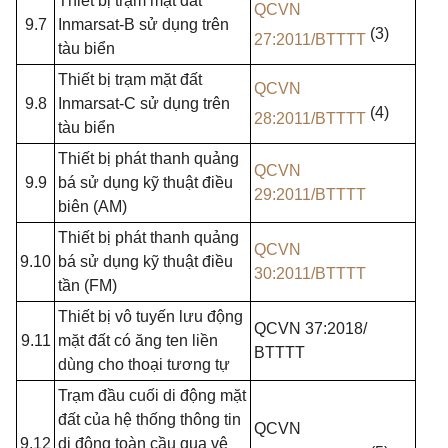
Thiết bị trạm mặt đất
QCVN
9.7
Inmarsat-B sử dụng trên
(3)
27:2011/BTTTT
tàu biển
Thiết bị trạm mặt đất
QCVN
9.8
Inmarsat-C sử dụng trên
(4)
28:2011/BTTTT
tàu biển
Thiết bị phát thanh quảng
QCVN
9.9
bá sử dụng kỹ thuật điều
29:2011/BTTTT
biên (AM)
Thiết bị phát thanh quảng
QCVN
9.10
bá sử dụng kỹ thuật điều
30:2011/BTTTT
tần (FM)
Thiết bị vô tuyến lưu động
QCVN 37:2018/
9.11
mặt đất có ăng ten liền
BTTTT
dùng cho thoại tương tự
Trạm đầu cuối di động mặt
đất của hệ thống thông tin
QCVN
9.12
di động toàn cầu qua vệ