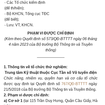
- Các Tổ chức kiểm định
(để th/hiện);
-
Bộ KHCN, Tổng cục TĐC
(để biết);
-
Lưu: VT, KHCN
.
PHẠM
VI
ĐƯỢC CHỈ ĐỊNH
(
K
èm
theo
Quyết định số 573/QĐ-BTTTT ngày
06
tháng
4
năm
2023
của Bộ trưởng Bộ Thông
tin
và Truyền
thông)
_____________
1.
Thông
tin
về tổ chức thử nghiệm:
Trung
tâm Kỹ thuật thuộc Cục Tần số Vô tuyến điện
Chức năng, nhiệm vụ, quyền hạn và cơ cấu tổ chức
được
quy
định tại Quyết định số
767/QĐ-BTTTT
ngày
21/5/2018
của Bộ trưởng Bộ Thông
tin
và Truyền thông.
2.
Phạm
vi
được chỉ định:
a)
Cơ sở
1
(tại
115
Trần
Duy
Hưng, Quận Cầu Giấy, Hà