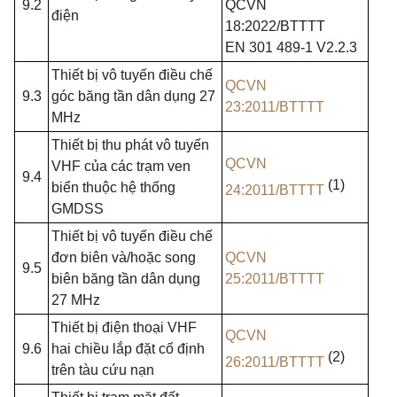
9.2
QCVN
điện
18:2022/BTTTT
EN 301 489-1 V2.2.3
Thiết bị vô tuyến điều chế
QCVN
9.3
góc băng tần dân dụng 27
23:2011/BTTTT
MHz
Thiết bị thu phát vô tuyến
QCVN
VHF
của các trạm ven
9.4
(1)
biển thuộc hệ thống
24:2011/BTTTT
GMDSS
Thiết bị vô tuyến điều chế
đơn biên và/hoặc song
QCVN
9.5
biên băng tần dân dụng
25:2011/BTTTT
27 MHz
Thiết bị điện thoại
VHF
QCVN
9.6
hai chiều lắp đặt cố định
(2)
26:2011/BTTTT
trên tàu cứu nạn