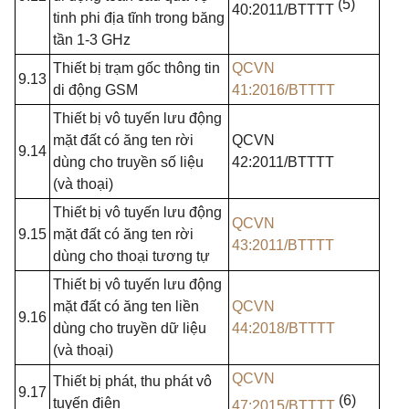
(5)
40:2011/BTTTT
tinh phi địa tĩnh trong băng
tần 1-3 GHz
Thiết bị trạm gốc thông tin
QCVN
9.13
di động GSM
41:2016/BTTTT
Thiết bị vô tuyến lưu động
mặt đất có ăng ten rời
QCVN
9.14
dùng cho truyền số liệu
42:2011/BTTTT
(và thoại)
Thiết bị vô tuyến lưu động
QCVN
9.15
mặt đất có ăng ten rời
43:2011/BTTTT
dùng cho thoại tương tự
Thiết bị vô tuyến lưu động
mặt đất có ăng ten liền
QCVN
9.16
dùng cho truyền dữ liệu
44:2018/BTTTT
(và thoại)
QCVN
Thiết bị phát, thu phát vô
9.17
(6)
tuyến điện
47:2015/BTTTT