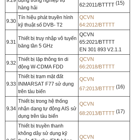
9.29
dụng trong nghiệp vụ
(15)
62:2011/BTTTT
hàng hải
Tín hiệu phát truyền hình
QCVN
9.30
kỹ thuật số DVB- T2
64:2012/BTTTT
QCVN
Thiết bị truy nhập vô tuyến
9.31
65:2021/BTTTT
băng tần 5
GHz
EN 301 893 V2.1.1
Thiết bị lặp thông tin di
QCVN
9.32
động
W-CDMA
FDD
66:2018/BTTTT
Thiết bị trạm mặt đất
QCVN
9.33
INMARSAT
F77
sử dụng
(16)
67:2013/BTTTT
trên tàu biển
Thiết bị trong hệ thống
QCVN
9.34
nhận dạng tự động AIS sử
(17)
68:2013/BTTTT
dụng trên tàu biển
Thiết bị truyền thanh
không dây sử dụng kỹ
QCVN