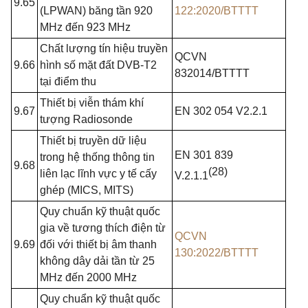
9.65
(LPWAN)
băng tần 920
122:2020/BTTTT
MHz
đến 923
MHz
Chất lượng tín hiệu truyền
QCVN
9.66
hình số mặt đất DVB-T2
832014/BTTTT
tại điểm thu
Thiết bị viễn thám khí
9.67
EN 302 054 V2.2.1
tượng
Radiosonde
Thiết bị truyền dữ liệu
EN 301 839
trong
hệ thống thông
tin
9.68
(28)
liên lạc lĩnh vực
y
tế cấy
V.2.1.1
ghép
(MICS, MITS)
Quy
chuẩn kỹ thuật quốc
gia
về tương thích điện từ
QCVN
9.69
đối với thiết bị âm
thanh
130:2022/BTTTT
không dây dải tần từ
25
MHz
đến
2000 MHz
Quy
chuẩn kỹ thuật quốc