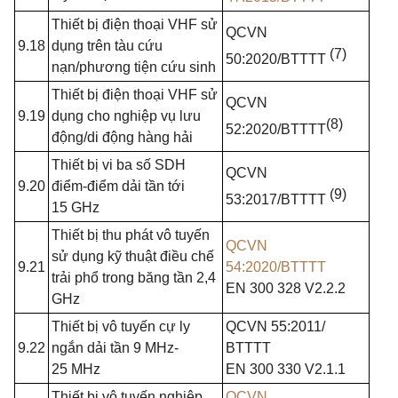
Thiết bị điện thoại
VHF
sử
QCVN
9.18
dụng trên tàu cứu
(7)
50:2020/BTTTT
nạn/phương tiện cứu sinh
Thiết bị điện thoại
VHF
sử
QCVN
9.19
dụng cho nghiệp vụ lưu
(8)
52:2020/BTTTT
động/di động hàng hải
Thiết bị vi ba số SDH
QCVN
9.20
điểm-điểm dải tần tới
(9)
53:2017/BTTTT
15
GHz
Thiết bị
thu
phát vô tuyến
QCVN
sử dụng kỹ thuật điều chế
9.21
54:2020/BTTTT
trải phổ
trong
băng tần
2,4
EN 300 328 V2.2.2
GHz
Thiết bị vô tuyến cự ly
QCVN 55:2011/
9.22
ngắn dải tần 9 MHz-
BTTTT
25
MHz
EN 300 330 V2.1.1
Thiết bị vô tuyến nghiệp
QCVN