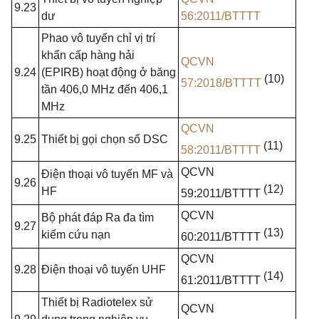
9.23
dư
56:2011/BTTTT
Phao vô tuyến chỉ vị trí
khẩn cấp hàng hải
QCVN
9.24
(EPIRB) hoạt động ở băng
(10)
57:2018/BTTTT
tần 406,0 MHz đến 406,1
MHz
QCVN
9.25
Thiết bị gọi chọn số DSC
(11)
58:2011/BTTTT
QCVN
Điện thoại vô tuyến MF và
9.26
(12)
HF
59:2011/BTTTT
QCVN
Bộ phát đáp Ra đa tìm
9.27
(13)
kiếm cứu nạn
60:2011/BTTTT
QCVN
9.28
Điện thoại vô tuyến
UHF
(14)
61:2011/BTTTT
Thiết bị
Radiotelex
sử
QCVN