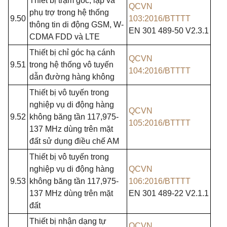
Thiết bị trạm gốc, lặp và
QCVN
phụ trợ
trong
hệ thống
9.50
103:2016/BTTTT
thông
tin di
động
GSM, W-
EN 301 489-50 V2.3.1
CDMA FDD
và
LTE
Thiết bị chỉ góc hạ cánh
QCVN
9.51
trong hệ thống vô tuyến
104:2016/BTTTT
dẫn đường hàng không
Thiết bị vô tuyến trong
nghiệp vụ di động hàng
QCVN
9.52
không băng tần 117,975-
105:2016/BTTTT
137 MHz dùng trên mặt
đất sử dụng điều chế AM
Thiết bị vô tuyến trong
nghiệp vụ di động hàng
QCVN
9.53
không băng tần 117,975-
106:2016/BTTTT
137 MHz dùng trên mặt
EN 301 489-22 V2.1.1
đất
Thiết bị nhận dạng tự
QCVN