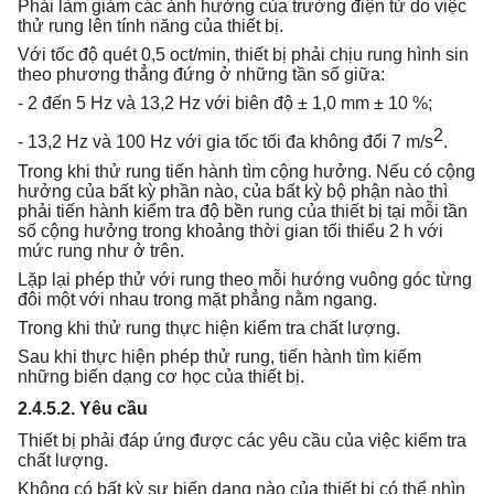
Phải làm giảm các ảnh hưởng của trường điện tử do việc
thử rung lên tính năng của thiết bị.
Với tốc độ quét 0,5 oct/min, thiết bị phải chịu rung hình sin
theo phương thẳng đứng ở những tần số giữa:
- 2 đến 5 Hz và 13,2 Hz với biên độ ± 1,0 mm ± 10 %;
2
- 13,2 Hz và 100 Hz với gia tốc tối đa không đổi 7 m/s
.
Trong khi thử rung tiến hành tìm cộng hưởng. Nếu có cộng
hưởng của bất kỳ phần nào, của bất kỳ bộ phận nào thì
phải tiến hành kiểm tra độ bền rung của thiết bị tại mỗi tần
số cộng hưởng trong khoảng thời gian tối thiểu 2 h với
mức rung như ở trên.
Lặp lại phép thử với rung theo mỗi hướng vuông góc từng
đôi một với nhau trong mặt phẳng nằm ngang.
Trong khi thử rung thực hiện kiểm tra chất lượng.
Sau khi thực hiện phép thử rung, tiến hành tìm kiếm
những biến dạng cơ học của thiết bị.
2.4.5.2. Yêu cầu
Thiết bị phải đáp ứng được các yêu cầu của việc kiểm tra
chất lượng.
Không có bất kỳ sự biến dạng nào của thiết bị có thể nhìn