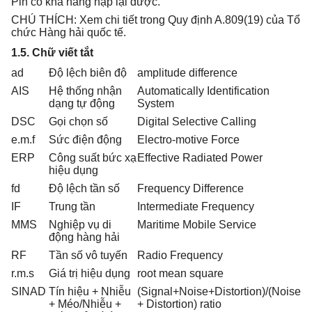
Pin có khả năng nạp lại được.
CHÚ THÍCH: Xem chi tiết trong Quy định A.809(19) của Tổ
chức Hàng hải quốc tế.
1.5. Chữ viết tắt
ad
Độ lệch biên độ
amplitude difference
AIS
Hệ thống nhận
Automatically Identification
dạng tự động
System
DSC
Gọi chọn số
Digital Selective Calling
e.m.f
Sức điện động
Electro-motive Force
ERP
Công suất bức xạ
Effective Radiated Power
hiệu dụng
fd
Độ lệch tần số
Frequency Difference
IF
Trung tần
Intermediate Frequency
MMS
Nghiệp vụ di
Maritime Mobile Service
động hàng hải
RF
Tần số vô tuyến
Radio Frequency
r.m.s
Giá trị hiệu dụng
root mean square
SINAD
Tín hiệu + Nhiễu
(Signal+Noise+Distortion)/(Noise
+ Méo/Nhiễu +
+ Distortion) ratio