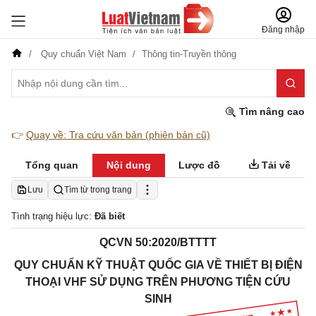
Đăng nhập
Quy chuẩn Việt Nam
Thông tin-Truyền thông
Tìm nâng cao
👉
Quay về: Tra cứu văn bản (phiên bản cũ)
Tổng quan
Nội dung
Lược đồ
Tải về
Lưu
Tìm từ trong trang
Tình trạng hiệu lực:
Đã biết
QCVN 50:2020/BTTTT
QUY CHUẨN KỸ THUẬT QUỐC GIA VỀ THIẾT BỊ ĐIỆN
THOẠI VHF SỬ DỤNG TRÊN PHƯƠNG TIỆN CỨU
SINH