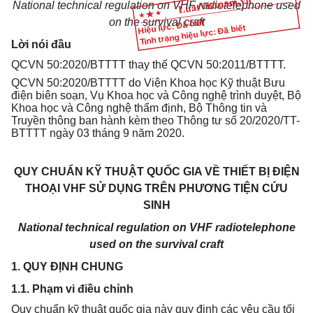
National technical regulation on VHF radiotelephone used
on the survival craft
Hiệu lực: Đã biết
Tình trạng hiệu lực: Đã biết
Lời nói đầu
QCVN 50:2020/BTTTT thay thế QCVN 50:2011/BTTTT.
QCVN 50:2020/BTTTT do Viện Khoa học Kỹ thuật Bưu
điện biên soạn, Vụ Khoa học và Công nghệ trình duyệt, Bộ
Khoa học và Công nghệ thẩm định, Bộ Thông tin và
Truyền thông ban hành kèm theo Thông tư số 20/2020/TT-
BTTTT ngày 03 tháng 9 năm 2020.
QUY CHUẨN KỸ THUẬT QUỐC GIA VỀ THIẾT BỊ ĐIỆN
THOẠI VHF SỬ DỤNG TRÊN PHƯƠNG TIỆN CỨU
SINH
National technical regulation on VHF radiotelephone
used on the survival craft
1. QUY ĐỊNH CHUNG
1.1. Phạm vi điều chỉnh
Quy chuẩn kỹ thuật quốc gia này quy định các yêu cầu tối