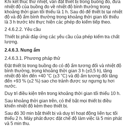
Khi kết thúc thử nhiệt, vẫn đặt thiết bị trong buồng đo, đưa
nhiệt độ của buồng đo về nhiệt độ bình thường trong
khoảng thời gian tối thiểu là 1 h. Sau đó để thiết bị tại nhiệt
độ và độ ẩm bình thường trong khoảng thời gian tối thiểu
là 3 h trước khi thực hiện các phép đo kiểm tiếp theo.
2 4.6.2.2. Yêu cầu
Thiết bị phải đáp ứng các yêu cầu của phép kiểm tra chất
lượng.
2.4.6.3. Nung ẩm
2.4.6.3.1. Phương pháp thử
Đặt thiết bị trong buồng đo có độ ẩm tương đối và nhiệt độ
bình thường, trong khoảng thời gian 3 h (±0,5 h), tăng
nhiệt độ lên đến +40 °C (±3 °C) và độ ẩm tương đối tăng
đến +93 % (±2 %) sao cho tránh được sự ngưng tụ hơi
nước.
Duy trì điều kiện trên trong khoảng thời gian tối thiểu 10 h.
Sau khoảng thời gian trên, có thể bật mọi thiết bị điều
khiển nhiệt độ kèm theo thiết bị.
Sau đó 30 min bật thiết bị và duy trì hoạt động liên tục tối
thiểu 2 h. Máy phát được đặt chế độ làm việc là 5 min phát
và 5 min thu.