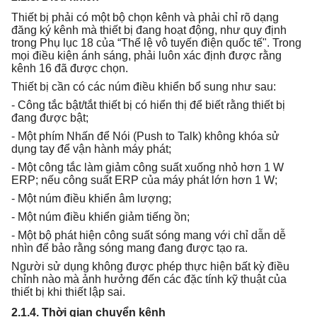
Thiết bị phải có một bộ chọn kênh và phải chỉ rõ dạng
đăng ký kênh mà thiết bị đang hoạt động, như quy định
trong Phụ lục 18 của “Thể lệ vô tuyến điện quốc tế". Trong
mọi điều kiện ánh sáng, phải luôn xác định được rằng
kênh 16 đã được chọn.
Thiết bị cần có các núm điều khiển bổ sung như sau:
- Công tắc bật/tắt thiết bị có hiển thị để biết rằng thiết bị
đang được bật;
- Một phím Nhấn để Nói (Push to Talk) không khóa sử
dụng tay để vận hành máy phát;
- Một công tắc làm giảm công suất xuống nhỏ hơn 1 W
ERP; nếu công suất ERP của máy phát lớn hơn 1 W;
- Một núm điều khiển âm lượng;
- Một núm điều khiển giảm tiếng ồn;
- Một bộ phát hiện công suất sóng mang với chỉ dẫn dễ
nhìn để bảo rằng sóng mang đang được tạo ra.
Người sử dụng không được phép thực hiện bất kỳ điều
chỉnh nào mà ảnh hưởng đến các đặc tính kỹ thuật của
thiết bị khi thiết lập sai.
2.1.4. Thời gian chuyển kênh