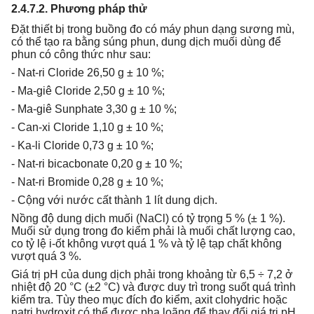
2.4.7.2. Phương pháp thử
Đặt thiết bị trong buồng đo có máy phun dạng sương mù,
có thể tạo ra bằng súng phun, dung dịch muối dùng để
phun có công thức như sau:
- Nat-ri Cloride 26,50 g ± 10 %;
- Ma-giê Cloride 2,50 g ± 10 %;
- Ma-giê Sunphate 3,30 g ± 10 %;
- Can-xi Cloride 1,10 g ± 10 %;
- Ka-li Cloride 0,73 g ± 10 %;
- Nat-ri bicacbonate 0,20 g ± 10 %;
- Nat-ri Bromide 0,28 g ± 10 %;
- Cộng với nước cất thành 1 lít dung dịch.
Nồng độ dung dịch muối (NaCl) có tỷ trọng 5 % (± 1 %).
Muối sử dụng trong đo kiểm phải là muối chất lượng cao,
co tỷ lệ i-ốt không vượt quá 1 % và tỷ lệ tạp chất không
vượt quá 3 %.
Giá trị pH của dung dịch phải trong khoảng từ 6,5 ÷ 7,2 ở
nhiệt độ 20 °C (±2 °C) và được duy trì trong suốt quá trình
kiểm tra. Tùy theo mục đích đo kiểm, axit clohydric hoặc
natri hydroxit có thể được pha loãng để thay đổi giá trị pH