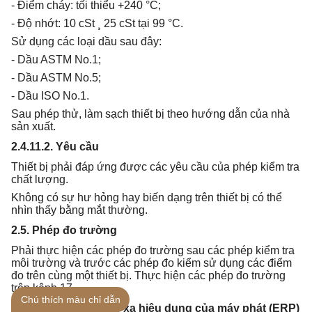
- Điểm cháy: tối thiểu +240 °C;
- Độ nhớt: 10 cSt ¸ 25 cSt tại 99 °C.
Sử dụng các loại dầu sau đây:
- Dầu ASTM No.1;
- Dầu ASTM No.5;
- Dầu ISO No.1.
Sau phép thử, làm sạch thiết bị theo hướng dẫn của nhà
sản xuất.
2.4.11.2. Yêu cầu
Thiết bị phải đáp ứng được các yêu cầu của phép kiểm tra
chất lượng.
Không có sự hư hỏng hay biến dạng trên thiết bị có thể
nhìn thấy bằng mắt thường.
2.5. Phép đo trường
Phải thực hiện các phép đo trường sau các phép kiểm tra
môi trường và trước các phép đo kiểm sử dụng các điểm
đo trên cùng một thiết bị. Thực hiện các phép đo trường
trên kênh 17.
Chú thích màu chỉ dẫn
2.5.1. Công suất bức xạ hiệu dụng của máy phát (ERP)