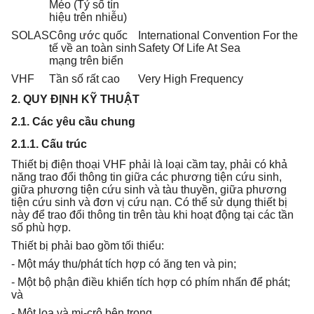
Méo (Tỷ số tín
hiệu trên nhiễu)
SOLAS
Công ước quốc
International Convention For the
tế về an toàn sinh
Safety Of Life At Sea
mạng trên biển
VHF
Tần số rất cao
Very High Frequency
2. QUY ĐỊNH KỸ THUẬT
2.1. Các yêu cầu chung
2.1.1. Cấu trúc
Thiết bị điện thoại VHF phải là loại cầm tay, phải có khả
năng trao đổi thông tin giữa các phương tiện cứu sinh,
giữa phương tiện cứu sinh và tàu thuyền, giữa phương
tiện cứu sinh và đơn vị cứu nạn. Có thể sử dụng thiết bị
này để trao đổi thông tin trên tàu khi hoạt động tại các tần
số phù hợp.
Thiết bị phải bao gồm tối thiểu:
- Một máy thu/phát tích hợp có ăng ten và pin;
- Một bộ phận điều khiển tích hợp có phím nhấn để phát;
và
- Một loa và mi-crô bên trong.