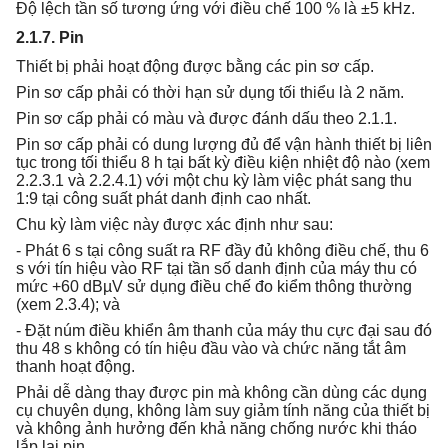
Độ lệch tần số tương ứng với điều chế 100 % là ±5 kHz.
2.1.7. Pin
Thiết bị phải hoạt động được bằng các pin sơ cấp.
Pin sơ cấp phải có thời hạn sử dụng tối thiểu là 2 năm.
Pin sơ cấp phải có màu và được đánh dấu theo 2.1.1.
Pin sơ cấp phải có dung lượng đủ để vận hành thiết bị liên
tục trong tối thiểu 8 h tại bất kỳ điều kiện nhiệt độ nào (xem
2.2.3.1 và 2.2.4.1) với một chu kỳ làm việc phát sang thu
1:9 tại công suất phát danh định cao nhất.
Chu kỳ làm việc này được xác định như sau:
- Phát 6 s tại công suất ra RF đầy đủ không điều chế, thu 6
s với tín hiệu vào RF tại tần số danh định của máy thu có
mức +60 dBµV sử dụng điều chế đo kiểm thông thường
(xem 2.3.4); và
- Đặt núm điều khiển âm thanh của máy thu cực đại sau đó
thu 48 s không có tín hiệu đầu vào và chức năng tắt âm
thanh hoạt động.
Phải dễ dàng thay được pin mà không cần dùng các dụng
cụ chuyên dụng, không làm suy giảm tính năng của thiết bị
và không ảnh hưởng đến khả năng chống nước khi tháo
lắp lại pin.