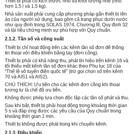
Thiết bị phải có kích thước nhỏ và khối lượng nhẹ (nhỏ
hơn 1,5 l và 1,5 kg).
Nhà sản xuất phải cung cấp phương pháp gắn thiết bị lên
áo của người sử dụng, bao gồm cả trang phục dưới nước
như quy định trong SOLAS 1974, Chương III, Quy định 32
và tài liệu chứng minh sự phù hợp với Quy chuẩn.
2.1.2. Tần số và công suất
Thiết bị chỉ hoạt động trên các kênh tần số đơn để thông
tin thoại với điều khiển bằng tay (đơn công).
Thiết bị phải có khả năng thu, phát tín hiệu trên kênh 16 và
tối thiểu một kênh tần số đơn khác theo Phụ lục 18 của
“Thể lệ vô tuyến điện quốc tế” (trừ gọi chọn số trên kênh
70 và AIS1 và AIS2).
CHÚ THÍCH: Ưu tiên cho các kênh đơn công khi thoại
tương tự là chế độ ưu tiên.
Không được phép lựa chọn độc lập các tần số phát và thu.
Sau khi bật, thiết bị phải hoạt động trong khoảng thời gian
5 s và đáp ứng được các yêu cầu của Quy chuẩn trong
khoảng thời gian 1 min.
Thiết bị không được phát trong khi chuyển kênh.
2.1.3. Điều khiển