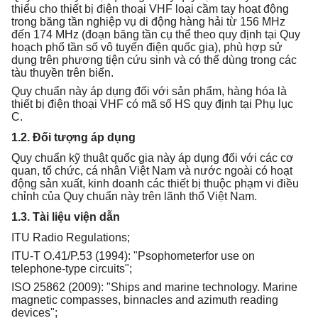
thiểu cho thiết bị điện thoại VHF loại cầm tay hoạt động
trong băng tần nghiệp vụ di động hàng hải từ 156 MHz
đến 174 MHz (đoạn băng tần cụ thể theo quy định tại Quy
hoạch phổ tần số vô tuyến điện quốc gia), phù hợp sử
dụng trên phương tiện cứu sinh và có thể dùng trong các
tàu thuyền trên biển.
Quy chuẩn này áp dụng đối với sản phẩm, hàng hóa là
thiết bị điện thoại VHF có mã số HS quy định tại Phụ lục
C.
1.2. Đối tượng áp dụng
Quy chuẩn kỹ thuật quốc gia này áp dụng đối với các cơ
quan, tổ chức, cá nhân Việt Nam và nước ngoài có hoạt
động sản xuất, kinh doanh các thiết bị thuộc phạm vi điều
chỉnh của Quy chuẩn này trên lãnh thổ Việt Nam.
1.3. Tài liệu viện dẫn
ITU Radio Regulations;
ITU-T O.41/P.53 (1994): "Psophometerfor use on
telephone-type circuits";
ISO 25862 (2009): "Ships and marine technology. Marine
magnetic compasses, binnacles and azimuth reading
devices";