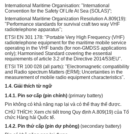
International Maritime Organisation: "International
Convention for the Safety Of Life At Sea (SOLAS)”;
International Maritime Organization Resolution A.809(19):
"Performance standards for survival craft two way VHF
radiotelephone apparatus";
ETSI EN 301 178: "Portable Very High Frequency (VHF)
radiotelephone equipment for the maritime mobile service
operating in the VHF bands (for non-GMDSS applications
only); Harmonised Standard covering the essential
requirements of article 3.2 of the Directive 2014/53/EU".
ETSI TR 100 028 (all parts): "Electromagnetic compatibility
and Radio spectrum Matters (ERM); Uncertainties in the
measurement of mobile radio equipment characteristics".
1.4. Giải thích từ ngữ
1.4.1. Pin sơ cấp (pin chính)
(primary battery)
Pin không có khả năng nạp lại và có thể thay thế được.
CHÚ THÍCH: Xem chi tiết trong Quy định A.809(19) của Tổ
chức Hàng hải Quốc tế.
1.4.2. Pin thứ c
ấ
p (pin dự phòng)
(secondary battery)