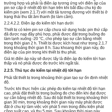
trường hợp và phải là điện áp tương ứng với điện áp của
pin sơ cấp ở nhiệt độ tới hạn trên khi bắt đầu chu kỳ đo
kiểm pin (xem 2.1.7) với một tải tương đương với thiết bị ở
trạng thái thu tắt âm thanh (bị làm câm).
2.2.4.2.2. Điện áp đo kiểm tới hạn dưới
Thiết bị có kèm pin sơ cấp chưa sử dụng hoặc pin thứ cấp
đã được nạp đầy phù hợp, phải được đặt trong buồng đo
làm lạnh xuống -20 °C, cho phép tạo sự cân bằng nhiệt
trong thời gian 2 h. Thiết bị được kích hoạt như trong 2.1.7
trong khoảng thời gian 8 h. Sau khoang thời gian này, đo
điện áp của pin trong khi thiết bị thu phát.
Giá trị điện áp này sẽ được lấy là điện áp đo kiểm tới hạn
thấp và nó phải được đo trước khi ngắt tải.
2.2.5. Thủ tục đo kiểm tại nhiệt độ tới hạn
Phải tắt thiết bị trong khoảng thời gian tạo sự ổn định nhiệt
độ.
Trước khi thực hiện các phép đo kiểm tại nhiệt độ tới hạn
cao, phải đặt thiết bị trong buồng đo cho đến khi đạt được
sự cân bằng nhiệt độ. Sau đó bật thiết bị trong khoảng thời
gian 30 min, trong khoảng thời gian này máy phát được
đặt ở chu kỳ làm việc với phát 5 min trong điều kiện phát
công suất cao, và thu 5 min. Sau khoảng thời gian này,