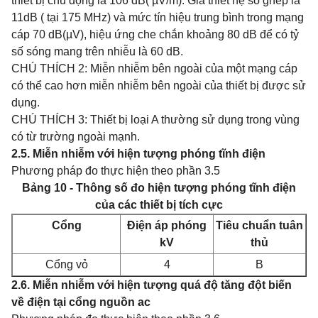
thiết bị chủ động là 106 dB( µV/m). Giả thiết hệ số ghép là
11dB ( tại 175 MHz) và mức tín hiệu trung bình trong mạng
cáp 70 dB(µV), hiệu ứng che chắn khoảng 80 dB để có tỷ
số sóng mang trên nhiễu là 60 dB.
CHÚ THÍCH 2: Miễn nhiễm bên ngoài của một mạng cáp
có thể cao hơn miễn nhiễm bên ngoài của thiết bị được sử
dụng.
CHÚ THÍCH 3: Thiết bị loại A thường sử dụng trong vùng
có từ trường ngoài mạnh.
2.5. Miễn nhiễm với hiện tượng phóng tĩnh điện
Phương pháp đo thực hiện theo phần 3.5
Bảng 10 - Thông số đo hiện tượng phóng tĩnh điện
của các thiết bị tích cực
Cổng
Điện áp phóng
Tiêu chuẩn tuân
kV
thủ
Cổng vỏ
4
B
2.6. Miễn nhiễm với hiện tượng quá độ tăng đột biến
về điện tại cổng nguồn ac