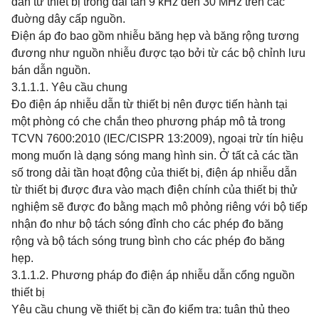
dẫn từ thiết bị trong dải tần 9 kHz đến 30 MHz trên các
đuờng dây cấp nguồn.
Điện áp đo bao gồm nhiễu băng hẹp và băng rộng tương
đương như nguồn nhiễu được tạo bởi từ các bộ chỉnh lưu
bán dẫn nguồn.
3.1.1.1. Yêu cầu chung
Đo điện áp nhiễu dẫn từ thiết bị nên được tiến hành tại
một phòng có che chắn theo phương pháp mô tả trong
TCVN 7600:2010 (IEC/CISPR 13:2009), ngoại trừ tín hiệu
mong muốn là dạng sóng mang hình sin. Ở tất cả các tần
số trong dải tần hoạt động của thiết bị, điện áp nhiễu dẫn
từ thiết bị được đưa vào mạch điện chính của thiết bị thử
nghiệm sẽ được đo bằng mạch mô phỏng riêng với bộ tiếp
nhận đo như bộ tách sóng đỉnh cho các phép đo băng
rộng và bộ tách sóng trung bình cho các phép đo băng
hẹp.
3.1.1.2. Phương pháp đo điện áp nhiễu dẫn cổng nguồn
thiết bị
Yêu cầu chung về thiết bị cần đo kiểm tra: tuân thủ theo