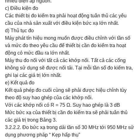
nhiễu điện áp nguồn.
c) Điều kiện đo
Các thiết bị đo kiểm tra phải hoạt động tuân thủ các yêu
cầu của nhà sản xuất với điều kiện bức xạ lớn nhất.
d) Thủ tục đo
Máy phát tín hiệu mong muốn được điều chỉnh với tần số
và mức đo theo yêu cầu để thiết bị cần đo kiểm tra hoạt
động có mức đầu ra lớn nhất.
Máy thu đo nối với tất cả các khớp nối. Tất cả các cổng
không sử dụng sẽ được nối tải. Tại mỗi tần số đo kiểm tra,
ghi lại các giá trị lớn nhất.
e) Kết quả đo
Kết quả phép đo cuối cùng sẽ phải được hiệu chỉnh tùy
theo độ suy hao ghép của các khớp nối.
Với các khớp nối có R = 75 Ω. Suy hao ghép là 3 dB
Mức bức xạ của thiết bị cần đo kiểm tra sẽ phải tuân thủ
các giá trị trong Bảng 3.
3.2.2.2. Đo bức xạ trong dải tần số 30 MHz tới 950 MHz sử
dụng phương pháp “ Kẹp hấp thụ”