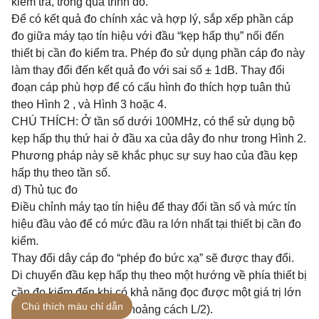
kiểm tra, trong quá trình đo.
Để có kết quả đo chính xác và hợp lý, sắp xếp phần cáp
đo giữa máy tạo tín hiệu với đầu “kẹp hấp thụ” nối đến
thiết bị cần đo kiểm tra. Phép đo sử dụng phần cáp đo này
làm thay đổi đến kết quả đo với sai số ± 1dB. Thay đổi
đoạn cáp phù hợp để có cấu hình đo thích hợp tuân thủ
theo Hình 2 , và Hình 3 hoặc 4.
CHÚ THÍCH: Ở tần số dưới 100MHz, có thể sử dụng bộ
kẹp hấp thụ thứ hai ở đầu xa của dây đo như trong Hình 2.
Phương pháp này sẽ khắc phục sự suy hao của đầu kẹp
hấp thụ theo tần số.
d) Thủ tục đo
Điều chỉnh máy tạo tín hiệu để thay đổi tần số và mức tín
hiệu đầu vào để có mức đầu ra lớn nhất tại thiết bị cần đo
kiểm.
Thay đổi dây cáp đo “phép đo bức xạ” sẽ được thay đổi.
Di chuyển đầu kẹp hấp thụ theo một hướng về phía thiết bị
cần đo kiểm đến khi có khả năng đọc được một giá trị lớn
Chú thích màu chỉ dẫn
nhất trong phép đo (ở khoảng cách L/2).