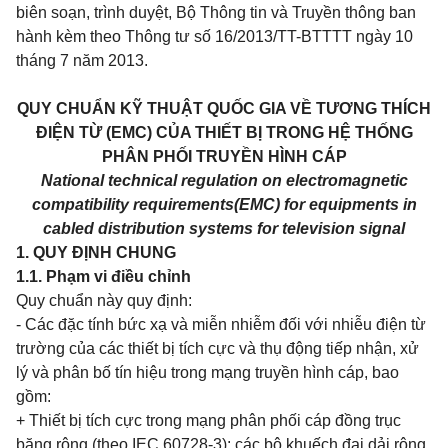
biên soạn, trình duyệt, Bộ Thông tin và Truyền thông ban
hành kèm theo Thông tư số 16/2013/TT-BTTTT ngày 10
tháng 7 năm 2013.
QUY CHUẨN KỸ THUẬT QUỐC GIA VỀ TƯƠNG THÍCH
ĐIỆN TỪ (EMC) CỦA THIẾT BỊ TRONG HỆ THỐNG
PHÂN PHỐI TRUYỀN HÌNH CÁP
National technical regulation on electromagnetic
compatibility requirements(EMC) for equipments in
cabled distribution systems for television signal
1. QUY ĐỊNH CHUNG
1.1. Phạm vi điều chỉnh
Quy chuẩn này quy định:
- Các đặc tính bức xạ và miễn nhiễm đối với nhiễu điện từ
trường của các thiết bị tích cực và thụ động tiếp nhận, xử
lý và phân bố tín hiệu trong mạng truyền hình cáp, bao
gồm:
+ Thiết bị tích cực trong mạng phân phối cáp đồng trục
băng rộng (theo IEC 60728-3): các bộ khuếch đại dải rộng,