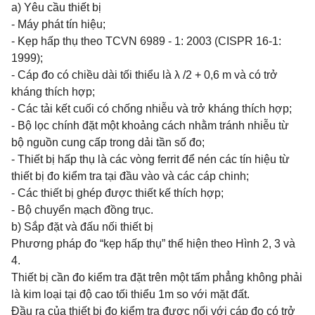
a) Yêu cầu thiết bị
- Máy phát tín hiệu;
- Kẹp hấp thụ theo TCVN 6989 - 1: 2003 (CISPR 16-1:
1999);
- Cáp đo có chiều dài tối thiểu là λ /2 + 0,6 m và có trở
kháng thích hợp;
- Các tải kết cuối có chống nhiễu và trở kháng thích hợp;
- Bộ lọc chính đặt một khoảng cách nhằm tránh nhiễu từ
bộ nguồn cung cấp trong dải tần số đo;
- Thiết bị hấp thụ là các vòng ferrit để nén các tín hiệu từ
thiết bị đo kiểm tra tại đầu vào và các cáp chinh;
- Các thiết bị ghép được thiết kế thích hợp;
- Bộ chuyển mạch đồng trục.
b) Sắp đặt và đấu nối thiết bị
Phương pháp đo “kẹp hấp thụ” thể hiện theo Hình 2, 3 và
4.
Thiết bị cần đo kiểm tra đặt trên một tấm phẳng không phải
là kim loại tại độ cao tối thiểu 1m so với mặt đất.
Đầu ra của thiết bị đo kiểm tra được nối với cáp đo có trở