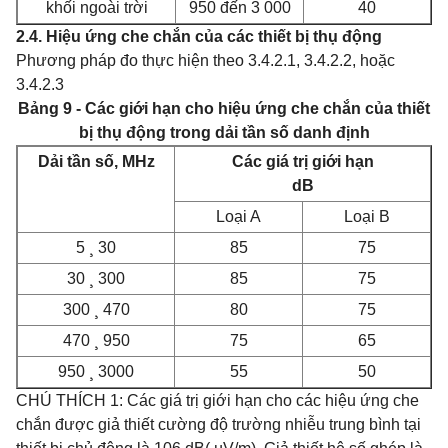
khối ngoài trời
950 đến 3 000
40
2.4. Hiệu ứng che chắn của các thiết bị thụ động
Phương pháp đo thực hiện theo 3.4.2.1, 3.4.2.2, hoặc
3.4.2.3
Bảng 9 - Các giới hạn cho hiệu ứng che chắn của thiết
bị thụ động trong dải tần số danh định
Dải tần số, MHz
Các giá trị giới hạn
dB
Loại A
Loại B
5
¸
30
85
75
30
¸
300
85
75
300
¸
470
80
75
470
¸
950
75
65
950
¸
3000
55
50
CHÚ THÍCH 1: Các giá trị giới hạn cho các hiệu ứng che
chắn được giả thiết cường độ trường nhiễu trung bình tại