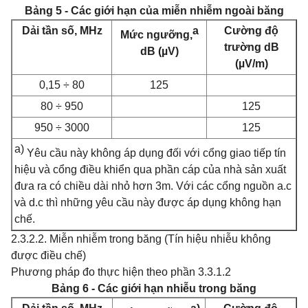
Bảng 5 - Các giới hạn của miễn nhiễm ngoài băng
Dải tần số, MHz
a
Cường độ
Mức ngưỡng,
trường dB
dB (µV)
(µV/m)
0,15 ÷ 80
125
80 ÷ 950
125
950 ÷ 3000
125
a)
Yêu cầu này không áp dụng đối với cổng giao tiếp tín
hiệu và cổng điều khiển qua phần cáp của nhà sản xuất
đưa ra có chiều dài nhỏ hơn 3m. Với các cổng nguồn a.c
và d.c thì những yêu cầu này được áp dụng không hạn
chế.
2.3.2.2. Miễn nhiễm trong băng (Tín hiệu nhiễu không
được điều chế)
Phương pháp đo thực hiện theo phần 3.3.1.2
Bảng 6 - Các giới hạn nhiễu trong băng