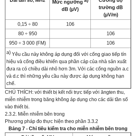
Dải tần số, MHz
a)
Cường độ
Mức ngưỡng
trường dB
dB (µV)
(µV/m)
0,15 ÷ 80
106
80 ÷ 950
106
950 ÷ 3 000 (FM)
106
a)
Yêu cầu này không áp dụng đối với cổng giao tiếp tín
hiệu và cổng điều khiển qua phần cáp của nhà sản xuất
đưa ra có chiều dài nhỏ hơn 3m. Với các cổng nguồn a.c
và d.c thì những yêu cầu này được áp dụng không hạn
chế.
CHÚ THÍCH: với thiết bị kết nối trực tiếp với ăngten thu,
miễn nhiễm trong băng không áp dụng cho các dải tần số
vào thiết bị.
2.3.2. Miễn nhiễm bên trong
Phương pháp đo thực hiện theo phần 3.3.2
Bảng 7 - Chỉ tiêu kiểm tra cho miễn nhiễm bên trong