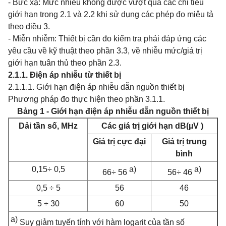
- Bức xạ: Mức nhiễu không được vượt quá các chỉ tiêu
giới hạn trong 2.1 và 2.2 khi sử dụng các phép đo miêu tả
theo điều 3.
- Miễn nhiễm: Thiết bị cần đo kiểm tra phải đáp ứng các
yêu cầu về kỹ thuật theo phần 3.3, về nhiễu mức/giá trị
giới hạn tuân thủ theo phần 2.3.
2.1.1. Điện áp nhiễu từ thiết bị
2.1.1.1. Giới hạn điện áp nhiễu dẫn nguồn thiết bị
Phương pháp đo thực hiện theo phần 3.1.1.
Bảng 1 - Giới hạn điện áp nhiễu dẫn nguồn thiết
bị
Dải tần số, MHz
Các giá trị giới hạn dB(µV )
Giá trị cực đại
Giá trị trung
bình
0,15÷ 0,5
a)
a)
66÷ 56
56÷ 46
0,5 ÷ 5
56
46
5 ÷ 30
60
50
a)
Suy giảm tuyến tính với hàm logarit của tần số