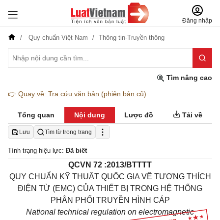
Đăng nhập
Quy chuẩn Việt Nam
Thông tin-Truyền thông
Tìm nâng cao
👉
Quay về: Tra cứu văn bản (phiên bản cũ)
Tổng quan
Nội dung
Lược đồ
Tải về
Lưu
Tìm từ trong trang
Tình trạng hiệu lực:
Đã biết
QCVN 72 :2013/BTTTT
QUY CHUẨN KỸ THUẬT QUỐC GIA VỀ TƯƠNG THÍCH
ĐIỆN TỪ (EMC) CỦA THIẾT BỊ TRONG HỆ THỐNG
PHÂN PHỐI TRUYỀN HÌNH CÁP
National technical regulation on electromagnetic