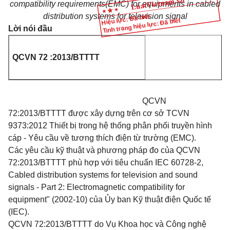
compatibility requirements(EMC) for equipments in cabled
distribution systems for television signal
Hiệu lực: Đã biết
Tình trạng hiệu lực: Đã biết
Lời nói đầu
QCVN 72 :2013/BTT
T
T
QCVN
72:2013/BTTTT được xây dựng trên cơ sở TCVN
9373:2012 Thiết bị trong hệ thống phân phối truyền hình
cáp - Yêu cầu về tương thích điện từ trường (EMC).
Các yêu cầu kỹ thuật và phương pháp đo của QCVN
72:2013/BTTTT phù hợp với tiêu chuẩn IEC 60728-2,
Cabled distribution systems for television and sound
signals - Part 2: Electromagnetic compatibility for
equipment" (2002-10) của Ủy ban Kỹ thuật điện Quốc tế
(IEC).
QCVN 72:2013/BTTTT do Vụ Khoa học và Công nghệ