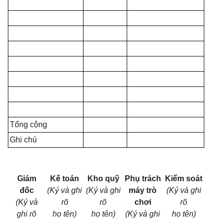
Tổng cộng
Ghi chú
Giám
Kế toán
Kho quỹ
Phụ trách
Kiểm soát
đốc
(Ký và ghi
(Ký và ghi
máy trò
(Ký và ghi
(Ký và
rõ
rõ
chơi
rõ
ghi rõ
họ tên)
họ tên)
(Ký và ghi
họ tên)