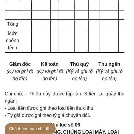
Tổng
Mức
chênh
lệch
Giám đốc
Kế toán
Thủ quỹ
Thu ngân
(Ký và ghi rõ
(Ký và ghi rõ
(Ký và ghi rõ
(Ký và ghi rõ
họ tên)
họ tên)
họ tên)
họ tên)
Ghi chú: - Phiếu này được lập làm 3 liên tại quầy thu
ngân;
-
Loại tiền được ghi theo loại tiền thực thu;
-
Tỷ giá được ghi theo tỷ giá chuyển đổi.
Phụ lục số 06
Chú thích màu chỉ dẫn
BÁO CÁO SỐ LƯỢNG, CHỦNG LOẠI MÁY, LOẠI