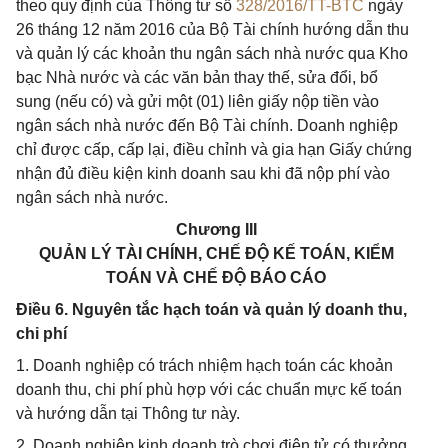
theo quy định của Thông tư số
328/2016/TT-BTC
ngày
26 tháng 12 năm 2016 của Bộ Tài chính hướng dẫn thu
và quản lý các khoản thu ngân sách nhà nước qua Kho
bạc Nhà nước và các văn bản thay thế, sửa đổi, bổ
sung (nếu có) và gửi một (01) liên giấy nộp tiền vào
ngân sách nhà nước đến Bộ Tài chính. Doanh nghiệp
chỉ được cấp, cấp lại, điều chỉnh và gia hạn Giấy chứng
nhận đủ điều kiện kinh doanh sau khi đã nộp phí vào
ngân sách nhà nước.
Chương III
QUẢN LÝ TÀI CHÍNH, CHẾ ĐỘ KẾ TOÁN, KIỂM
TOÁN VÀ CHẾ ĐỘ BÁO CÁO
Điều 6. Nguyên tắc hạch toán và quản lý doanh thu,
chi phí
1. Doanh nghiệp có trách nhiệm hạch toán các khoản
doanh thu, chi phí phù hợp với các chuẩn mực kế toán
và hướng dẫn tại Thông tư này.
2. Doanh nghiệp kinh doanh trò chơi điện tử có thưởng