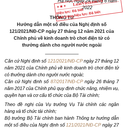
Hà Nội, ngày 24 tháng 6 năm
2022
Hiệu lực: Đã biết
Tình trạng hiệu lực: Đã biết
THÔNG TƯ
Hướng dẫn một số điều của Nghị định số
121/2021/NĐ
-
CP ngày 27 tháng 12 năm 2021 của
Chính phủ về kinh doanh trò chơi điện tử có
thưởng dành cho người nước ngoài
_____________
Căn cứ Nghị định số
121/2021/NĐ-CP
ngày 27 tháng 12
năm 2021 của Chính phủ về kinh doanh trò chơi điện tử
có thưởng dành cho người nước ngoài;
Căn cứ Nghị định số
87/2017/NĐ-CP
ngày 26 tháng 7
năm 2017 của Chính phủ quy định chức năng, nhiệm vụ,
quyền hạn và cơ cấu tổ chức của Bộ Tài chính;
Theo đề nghị của Vụ trưởng Vụ Tài chính các ngân
hàng và tổ chức tài chính;
Bộ trưởng Bộ Tài chính ban hành Thông tư hướng dẫn
một số điều của Nghị định số
121/2021/NĐ-CP
ngày 27