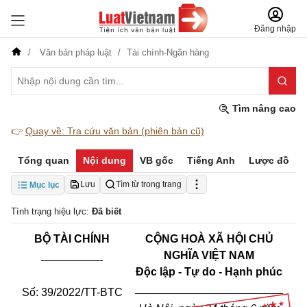
Đăng nhập
Văn bản pháp luật
Tài chính-Ngân hàng
Tìm nâng cao
👉
Quay về: Tra cứu văn bản (phiên bản cũ)
Tổng quan
Nội dung
VB gốc
Tiếng Anh
Lược đồ
Lưu
Tìm từ trong trang
Mục lục
Tình trạng hiệu lực:
Đã biết
BỘ TÀI CHÍNH
CỘNG HOÀ XÃ HỘI CHỦ
__________
NGHĨA VIỆT NAM
Độc lập - Tự do - Hạnh phúc
________________________
Số
:
39/2022/TT-BTC