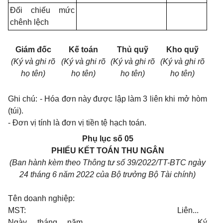
Đối chiếu mức
chênh lệch
Giám đốc
Kế toán
Thủ quỹ
Kho quỹ
(Ký và ghi rõ
(Ký và ghi rõ
(Ký và ghi rõ
(Ký và ghi rõ
họ tên)
họ tên)
họ tên)
họ tên)
Ghi chú: - Hóa đơn này được lập làm 3 liên khi mở hòm
(túi).
- Đơn vị tính là đơn vị tiền tệ hạch toán.
Phụ lục số 05
PHIẾU KẾT TOÁN THU NGÂN
(Ban hành kèm theo Thông tư số 39/2022/TT-BTC ngày
24 tháng 6 năm 2022 của Bộ trưởng Bộ Tài chính)
Tên doanh nghiệp:
MST: Liên...
Ngày ... tháng ... năm ... Ký