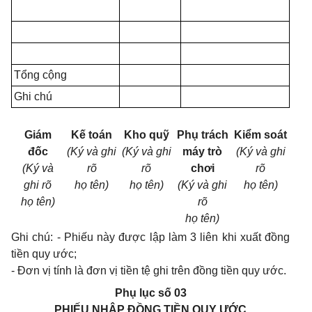
Tổng cộng
Ghi chú
Giám
Kế toán
Kho quỹ
Phụ trách
Kiểm soát
đốc
(Ký và ghi
(Ký và ghi
máy trò
(Ký và ghi
(Ký và
rõ
rõ
chơi
rõ
ghi rõ
họ tên)
họ tên)
(Ký và ghi
họ tên)
họ tên)
rõ
họ tên)
Ghi chú: - Phiếu này được lập làm 3 liên khi xuất đồng
tiền quy ước;
- Đơn vị tính là đơn vị tiền tệ ghi trên đồng tiền quy ước.
Phụ lục số 03
PHIẾU NHẬP ĐỒNG TIỀN QUY ƯỚC