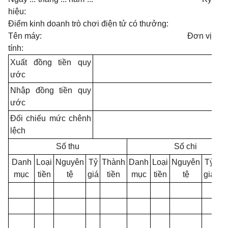
hiệu:
Điểm kinh doanh trò chơi điện tử có thưởng:
Tên máy: Đơn vị
tính:
Xuất đồng tiền quy
ước
Nhập đồng tiền quy
ước
Đối chiếu mức chênh
lệch
Số thu
Số chi
Danh
Loại
Nguyên
Tỷ
Thành
Danh
Loại
Nguyên
Tỷ
Th
mục
tiền
tệ
giá
tiền
mục
tiền
tệ
giá
t