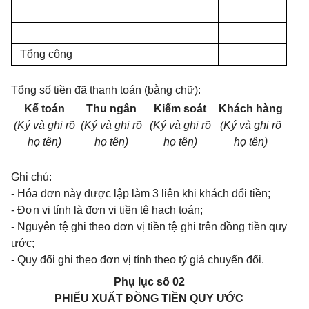
Tổng cộng
Tổng số tiền đã thanh toán (bằng chữ):
Kế toán
Thu ngân
Kiểm soát
Khách hàng
(Ký và ghi rõ
(Ký và ghi rõ
(Ký và ghi rõ
(Ký và ghi rõ
họ tên)
họ tên)
họ tên)
họ tên)
Ghi chú:
- Hóa đơn này được lập làm 3 liên khi khách đổi tiền;
- Đơn vị tính là đơn vị tiền tệ hạch toán;
- Nguyên tệ ghi theo đơn vị tiền tệ ghi trên đồng tiền quy
ước;
- Quy đổi ghi theo đơn vị tính theo tỷ giá chuyển đổi.
Phụ lục số 02
PHIẾU XUẤT ĐỒNG TIỀN QUY ƯỚC