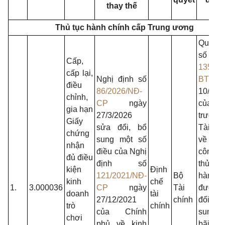
thay thế
sun
Thủ tục hành chính cấp Trung ương
Quyết 
số
Cấp,
135/QĐ
cấp lại,
Nghị định số
BTC
n
điều
86/2026/NĐ-
10/02/
chỉnh,
CP
ngày
của
gia hạn
27/3/2026
trưởn
Giấy
sửa đổi, bổ
Tài c
chứng
sung một số
về v
nhận
điều của Nghị
công
đủ điều
định số
thủ 
kiện
Định
121/2021/NĐ-
Bộ
hành c
kinh
chế
1.
3.000036
CP
ngày
Tài
được 
doanh
tài
27/12/2021
chính
đổi,
trò
chính
của Chính
sung,
chơi
phủ về kinh
bãi