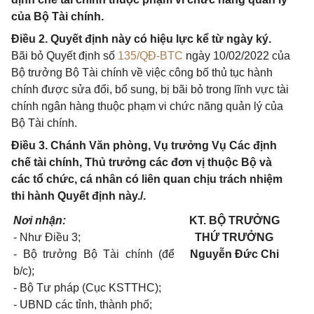
của Bộ Tài chính.
Điều 2. Quyết định này có hiệu lực kể từ ngày ký.
Bãi bỏ Quyết định số
135/QĐ-BTC
ngày 10/02/2022 của
Bộ trưởng Bộ Tài chính về việc công bố thủ tục hành
chính được sửa đổi, bổ sung, bị bãi bỏ trong lĩnh vực tài
chính ngân hàng thuộc phạm vi chức năng quản lý của
Bộ Tài chính.
Điều 3. Chánh Văn phòng, Vụ trưởng Vụ Các định
chế tài chính, Thủ trưởng các đơn vị thuộc Bộ và
các tổ chức, cá nhân có liên quan chịu trách nhiệm
thi hành Quyết định này./.
Nơi nhận:
KT. BỘ TRƯỞNG
- Như Điều 3;
TH
Ứ
TRƯ
Ở
NG
- Bộ trưởng Bộ Tài chính (để
Nguyễn Đức Chi
b/c);
- Bộ Tư pháp (Cục KSTTHC);
- UBND các tỉnh, thành phố;