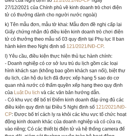
điều của Nghị định số
121/2021/NĐ-CP
ngày
27/12/2021 của Chính phủ về kinh doanh trò chơi điện
tử có thưởng dành cho người nước ngoài)
k) Tên mẫu đơn, mẫu tờ khai: Mẫu đơn đề nghị cấp lại
Giấy chứng nhận đủ điều kiện kinh doanh trò chơi điện
tử có thưởng theo mẫu số 03 quy định tại Phụ lục II ban
hành kèm theo Nghị định số
121/2021/NĐ-CP
.
l) Yêu cầu, điều kiện thực hiện thủ tục hành chính:
- Doanh nghiệp có cơ sở lưu trú du lịch gồm các loại
hình khách sạn (không bao gồm khách sạn nổi), biệt thự
du lịch, căn hộ du lịch đã được xếp hạng 5 sao do cơ
quan nhà nước có thẩm quyền xếp hạng theo quy định
của
Luật Du lịch
và các văn bản hướng dẫn.
- Có khu vực để bố trí Điểm kinh doanh đáp ứng đủ các
điều kiện quy định tại Điều 5 Nghị định số
121/2021/NĐ-
CP
: Được bố trí cách ly ra khỏi các khu vực tổ chức hoạt
động kinh doanh khác của doanh nghiệp và có cửa ra,
vào riêng; Có các thiết bị điện tử và hệ thống camera để