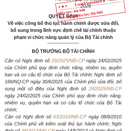
2026
Hiệu lực: Đã biết
Tình trạng hiệu lực: Đã biết
QUYẾT ĐỊNH
Về việc công bố thủ tục hành chính được s
ử
a đ
ổ
i,
b
ổ
sung trong lĩnh vực định chế tài chính thuộc
phạm vi chức năng quản lý của Bộ Tài chính
____________
BỘ TRƯỞNG BỘ TÀI CHÍNH
Căn cứ Nghị định
số
29/2025/NĐ-CP
ngày 24/02/2025
của Chính phủ quy định chức năng, nhiệm vụ, quyền
hạn và cơ cấu tổ chức của Bộ Tài chính: Nghị định số
166/NQ-CP ngày 30/6/2025 của
Chính phủ
sửa đổi, bổ
sung một số điều của Nghị định số
29/2025/NĐ-CP
ngày 24/02/2025 của Chính phủ quy định chức năng,
nhiệm vụ, quyền hạn và cơ cấu tổ chức của Bộ Tài
chính;
Căn cứ Nghị định số
63/2010/NĐ-CP
ngày 08/6/2010
của Chính phủ về kiểm soát thủ tục hành chính
;
Nghị
định số
48/2013/NĐ-CP
ngày 14/5/2013 và Nghị định số