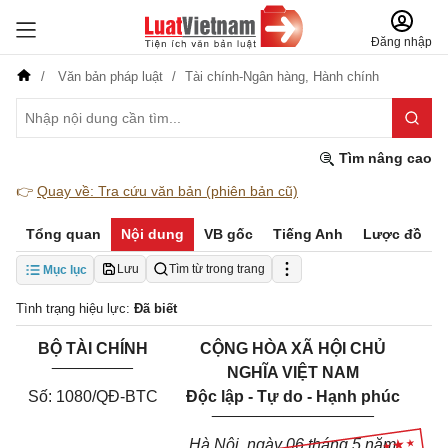
Đăng nhập
Văn bản pháp luật
Tài chính-Ngân hàng,
Hành chính
Tìm nâng cao
👉
Quay về: Tra cứu văn bản (phiên bản cũ)
Tổng quan
Nội dung
VB gốc
Tiếng Anh
Lược đồ
Lưu
Tìm từ trong trang
Mục lục
Tình trạng hiệu lực:
Đã biết
BỘ TÀI CHÍNH
CỘNG HÒA XÃ HỘI CHỦ
_________
NGHĨA VIỆT NAM
Số: 1080/QĐ-BTC
Độc lập - Tự do - Hạnh phúc
__________________
Hà Nội, ngày
06
tháng
5
năm