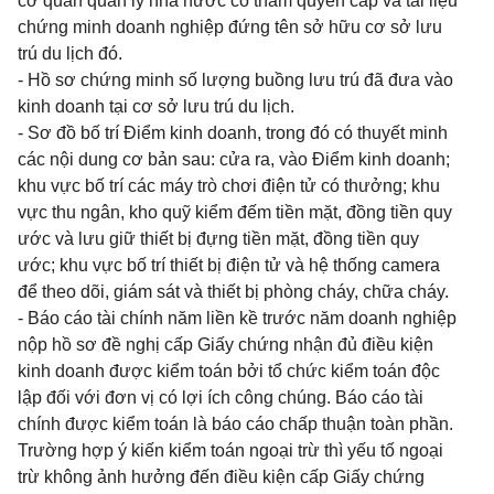
cơ quan quản lý nhà nước có thẩm quyền cấp và tài liệu
chứng minh doanh nghiệp đứng tên sở hữu cơ sở lưu
trú du lịch đó.
- Hồ sơ chứng minh số lượng buồng lưu trú đã đưa vào
kinh doanh tại cơ sở lưu trú du lịch.
- Sơ đồ bố trí Điểm kinh doanh, trong đó có thuyết minh
các nội dung cơ bản sau: cửa ra, vào Điểm kinh doanh;
khu vực bố trí các máy trò chơi điện tử có thưởng; khu
vực thu ngân, kho quỹ kiểm đếm tiền mặt, đồng tiền quy
ước và lưu giữ thiết bị đựng tiền mặt, đồng tiền quy
ước; khu vực bố trí thiết bị điện tử và hệ thống camera
để theo dõi, giám sát và thiết bị phòng cháy, chữa cháy.
- Báo cáo tài chính năm liền kề trước năm doanh nghiệp
nộp hồ sơ đề nghị cấp Giấy chứng nhận đủ điều kiện
kinh doanh được kiểm toán bởi tổ chức kiểm toán độc
lập đối với đơn vị có lợi ích công chúng. Báo cáo tài
chính được kiểm toán là báo cáo chấp thuận toàn phần.
Trường hợp ý kiến kiểm toán ngoại trừ thì yếu tố ngoại
trừ không ảnh hưởng đến điều kiện cấp Giấy chứng