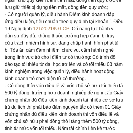
ngân, kho quỹ kiểm đếm tiền mặt, đồng tiền quy ước và
lưu giữ thiết bị đựng tiền mặt, đồng tiền quy ước;
- Có người quản lý, điều hành Điểm kinh doanh đáp
ứng điều kiện, tiêu chuẩn theo quy định tại khoản 1 Điều
19 Nghị định
121/2021/NĐ-CP
: Có năng lực hành vi
dân sự đầy đủ, không thuộc trường hợp đang bị truy
cứu trách nhiệm hình sự, đang chấp hành hình phạt tù,
bị Tòa án cấm đảm nhiệm, chức vụ, cấm hành nghề
trong lĩnh vực trò chơi điện tử có thưởng; Có trình độ
đào tạo tối thiểu từ đại học trở lên và có tối thiểu 03 năm
kinh nghiệm trong việc quản lý, điều hành hoạt động
kinh doanh trò chơi điện tử có thưởng.
- Có đồng thời vốn điều lệ và vốn chủ sở hữu tối thiểu là
500 tỷ đồng; trường hợp doanh nghiệp đề nghị cấp Giấy
chứng nhận đủ điều kiện kinh doanh tại nhiều cơ sở lưu
trú du lịch thì phải bảo đảm nguyên tắc có thêm 01 Giấy
chứng nhận đủ điều kiện kinh doanh thì vốn điều lệ và
vốn chủ sở hữu phải đồng thời tăng thêm 500 tỷ đồng,
tính từ mức vốn tối thiểu. Năm tài chính liền kề trước