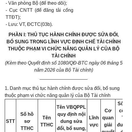
- Văn phòng Bộ (để theo dõi);
- Cục CNTT (để đăng tải cổng
TTĐT);
- Lưu: VT, ĐCTC(03b).
PHẦN I: THỦ TỤC HÀNH CHÍNH ĐƯỢC SỬA ĐỔI,
BỔ SUNG TRONG LĨNH VỰC ĐỊNH CHẾ TÀI CHÍNH
THUỘC PHẠM VI CHỨC NĂNG QUẢN LÝ CỦA BỘ
TÀI CHÍNH
(Kèm theo Quyết định số
1080
/QĐ-BTC ngày
06
tháng
5
năm 2026 của Bộ Tài chính)
__________________
1. Danh mục thủ tục hành chính được sửa đổi, bổ sung
thuộc phạm vi chức năng quản lý của Bộ Tài chính
Số QĐ
Tên VBQPPL
Cơ
công
Số hồ
quy định nội
Tên
Lĩnh
quan
TTH
STT
sơ
dung sửa
TTHC
vực
giải
được 
TTHC
đổi, bổ sung,
quyết
đổi, 