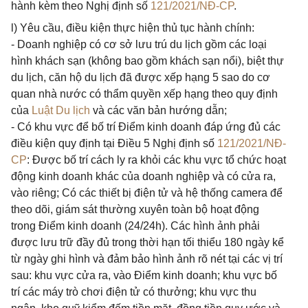
hành kèm theo Nghị định số
121/2021/NĐ-CP
.
l) Yêu cầu, điều kiện thực hiện thủ tục hành chính:
- Doanh nghiệp có cơ sở lưu trú du lịch gồm các loại
hình khách sạn (không bao gồm khách sạn nổi), biệt thự
du lịch, căn hộ du lịch đã được xếp hạng 5 sao do cơ
quan nhà nước có thẩm quyền xếp hạng theo quy định
của
Luật Du lịch
và các văn bản hướng dẫn;
- Có khu vực để bố trí Điểm kinh doanh đáp ứng đủ các
điều kiện quy định tại Điều 5 Nghị định số
121/2021/NĐ-
CP
: Được bố trí cách ly ra khỏi các khu vực tổ chức hoạt
động kinh doanh khác của doanh nghiệp và có cửa ra,
vào riêng; Có các thiết bị điện tử và hệ thống camera để
theo dõi, giám sát thường xuyên toàn bộ hoạt động
trong Điểm kinh doanh (24/24h). Các hình ảnh phải
được lưu trữ đầy đủ trong thời hạn tối thiểu 180 ngày kể
từ ngày ghi hình và đảm bảo hình ảnh rõ nét tại các vị trí
sau: khu vực cửa ra, vào Điểm kinh doanh; khu vực bố
trí các máy trò chơi điện tử có thưởng; khu vực thu