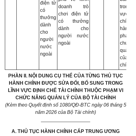
điện tử
doanh trò
trong 
có
chơi điện tử
vực 
thưởng
có thưởng
chính 
dành
dành cho
hàng t
cho
người nước
phạm
người
ngoài
chức 
nước
quản
ngoài
của Bộ
chính
PHẦN II. NỘI DUNG CỤ TH
Ể
CỦA TỪNG THỦ TỤC
HÀNH CHÍNH ĐƯỢC SỬA Đ
Ổ
I, B
Ổ SU
NG TRONG
LĨNH VỰC ĐỊNH CHẾ TÀI CHÍNH THUỘC PHẠM VI
CHỨC NĂNG
QUẢN LÝ CỦA BỘ TÀI CHÍNH
(Kèm theo Quyết định số
1080
/QĐ-BTC ngày
06
tháng
5
năm 2026
của Bộ Tài chính)
__________________
A. THỦ TỤC HÀNH CHÍNH CẤP TRUNG ƯƠNG