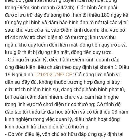
theo dõi, giám sát thường xuyên toàn bộ hoạt động
trong Điểm kinh doanh (24/24h). Các hình ảnh phải
được lưu trữ đầy đủ trong thời hạn tối thiểu 180 ngày kể
từ ngày ghi hình và đảm bảo hình ảnh rõ nét tại các vị trí
sau: khu vực cửa ra, vào Điểm kinh doanh; khu vực bố
trí các máy trò chơi điện tử có thưởng; khu vực thu
ngân, kho quỹ kiểm đếm tiền mặt, đồng tiền quy ước và
lưu giữ thiết bị đựng tiền mặt, đồng tiền quy ước;
- Có người quản lý, điều hành Điểm kinh doanh đáp
ứng điều kiện, tiêu chuẩn theo quy định tại khoản 1 Điều
19 Nghị định
121/2021/NĐ-CP
: Có năng lực hành vi
dân sự đầy đủ, không thuộc trường hợp đang bị truy
cứu trách nhiệm hình sự, đang chấp hành hình phạt tù,
bị Tòa án cấm đảm nhiệm, chức vụ, cấm hành nghề
trong lĩnh vực trò chơi điện tử có thưởng; Có trình độ
đào tạo tối thiểu từ đại học trở lên và có tối thiểu 03 năm
kinh nghiệm trong việc quản lý, điều hành hoạt động
kinh doanh trò chơi điện tử có thưởng.
- Có vốn điều lệ, vốn chủ sở hữu đáp ứng quy định tại