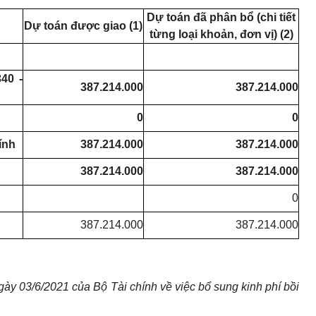
Dự toán đã phân bổ (chi tiết
Dự toán được giao (1)
từng loại khoản, đơn vị) (2)
40 -
387.214.000
387.214.000
0
0
ính
387.214.000
387.214.000
387.214.000
387.214.000
0
387.214.000
387.214.000
 03/6/2021 của Bộ Tài chính về việc bổ sung kinh phí bồi