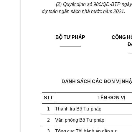
(2) Quyết định số 980/QĐ-BTP ngày
dự toán ngân sách nhà nước năm 2021.
BỘ TƯ PHÁP
CỘNG HÒ
________
Đ
_
DANH SÁCH CÁC ĐƠN VỊ NHẬN 
STT
TÊN ĐƠN VỊ
1
Thanh tra Bộ Tư pháp
2
Văn phòng Bộ Tư pháp
3
Tổng cục Thi hành án dân sự