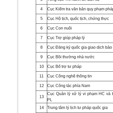
4
Cục Kiểm tra văn bản quy phạm pháp
5
Cục Hộ tịch, quốc tịch, chứng thực
6
Cục Con nuôi
7
Cục Trợ giúp pháp lý
8
Cục Đăng ký quốc gia giao dịch bả
9
Cục Bồi thường nhà nước
10
Cục Bổ trợ tư pháp
11
Cục Công nghệ thông tin
12
Cục Công tác phía Nam
Cục Quản lý xử lý vi phạm HC và t
13
PL
14
Trung tâm lý lịch tư pháp quốc gia