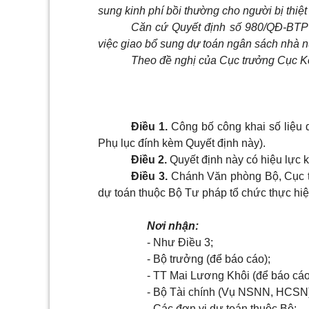
sung kinh phí bồi thường cho người bị thiệt 
Căn cứ Quyết định
số
980/QĐ-BTP 
việc giao bổ sung dự toán ngân sách nhà 
Theo đề nghị của Cục trưởng Cục Kế
Điều 1.
Công bố công khai số liệu
Phụ lục đính kèm Quyết định này).
Điều 2.
Quyết định này có hiệu lực k
Điều 3.
Chánh Văn phòng Bộ, Cục t
dự toán thuộc Bộ Tư pháp tổ chức thực hiện
Nơi nhận:
-
Như Điều 3;
-
Bộ trưởng (để báo cáo);
-
TT Mai Lương Khôi (để báo cáo
-
Bộ Tài chính (Vụ NSNN, HCSN)
-
Các đơn vị dự toán thuộc Bộ;