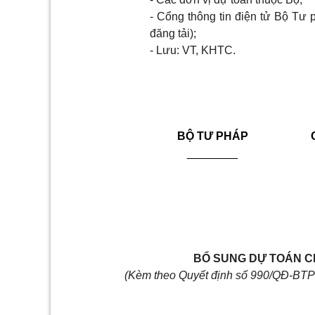
-
Cổng thông tin điện tử Bộ Tư 
đăng tải);
-
Lưu:
VT,
KHTC.
BỘ TƯ PHÁP
________
BỔ
SUNG DỰ TOÁN C
(Kèm theo Quyết định số 990/QĐ-BTP