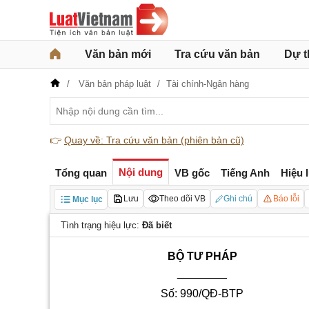
Văn bản mới
Tra cứu văn bản
Dự t
Văn bản pháp luật
Tài chính-Ngân hàng
👉
Quay về: Tra cứu văn bản (phiên bản cũ)
Nội dung
Tổng quan
VB gốc
Tiếng Anh
Hiệu 
Lưu
Theo dõi VB
Ghi chú
Báo lỗi
Mục lục
Tình trạng hiệu lực:
Đã biết
BỘ TƯ PHÁP
________
Số: 990/QĐ-BTP