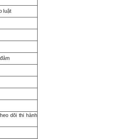
 luật
o đảm
heo dõi thi hành