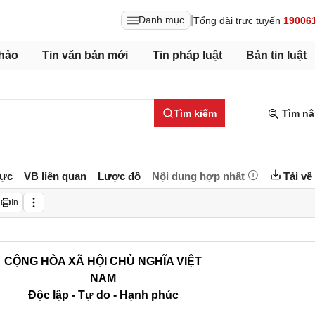
|
Danh mục
Tổng đài trực tuyến
19006
hảo
Tin văn bản mới
Tin pháp luật
Bản tin luật
Tìm kiếm
Tìm nâ
lực
VB liên quan
Lược đồ
Nội dung hợp nhất
Tải về
In
CỘNG HÒA XÃ HỘI CHỦ NGHĨA VIỆT
NAM
Độc lập - Tự do - Hạnh phúc
_______________________