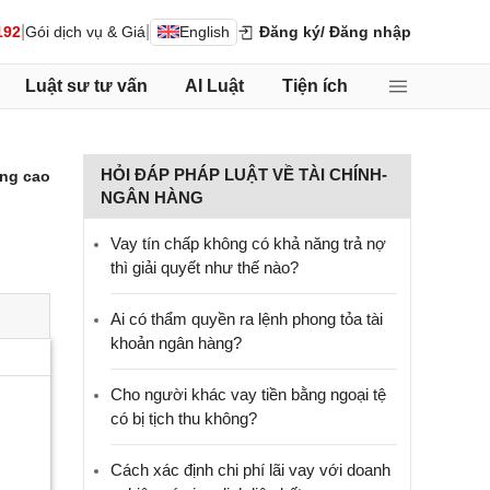
|
|
192
Gói dịch vụ & Giá
English
Đăng ký
/ Đăng nhập
Luật sư tư vấn
AI Luật
Tiện ích
HỎI ĐÁP PHÁP LUẬT VỀ TÀI CHÍNH-
ng cao
NGÂN HÀNG
Vay tín chấp không có khả năng trả nợ
thì giải quyết như thế nào?
Ai có thẩm quyền ra lệnh phong tỏa tài
khoản ngân hàng?
Cho người khác vay tiền bằng ngoại tệ
có bị tịch thu không?
Cách xác định chi phí lãi vay với doanh