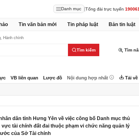
|
Danh mục
Tổng đài trực tuyến
19006
hảo
Tin văn bản mới
Tin pháp luật
Bản tin luật
g,
Hành chính
Tìm kiếm
Tìm nâ
lực
VB liên quan
Lược đồ
Nội dung hợp nhất
Tải về
nhân dân tỉnh Hưng Yên về việc công bố Danh mục thủ
 vực tài chính đất đai thuộc phạm vi chức năng quản lý
ước của Sở Tài chính