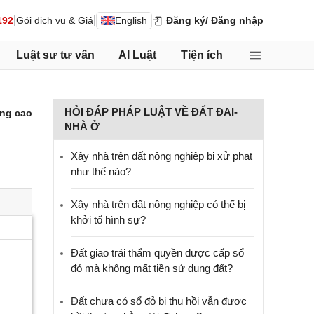
|
|
192
Gói dịch vụ & Giá
English
Đăng ký
/ Đăng nhập
Luật sư tư vấn
AI Luật
Tiện ích
HỎI ĐÁP PHÁP LUẬT VỀ ĐẤT ĐAI-
ng cao
NHÀ Ở
Xây nhà trên đất nông nghiệp bị xử phạt
như thế nào?
Xây nhà trên đất nông nghiệp có thể bị
khởi tố hình sự?
Đất giao trái thẩm quyền được cấp sổ
đỏ mà không mất tiền sử dụng đất?
Đất chưa có sổ đỏ bị thu hồi vẫn được