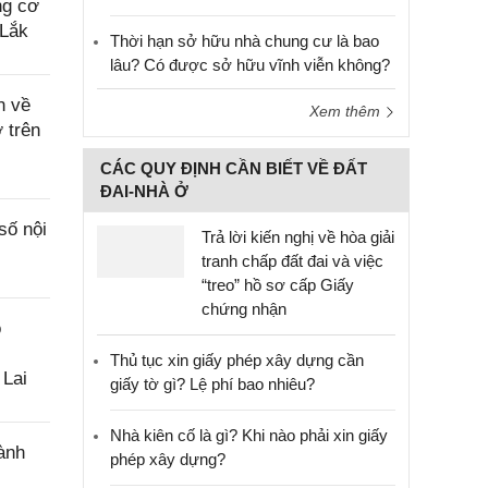
ng cơ
 Lắk
Thời hạn sở hữu nhà chung cư là bao
lâu? Có được sở hữu vĩnh viễn không?
n về
Xem thêm
 trên
CÁC QUY ĐỊNH CẦN BIẾT VỀ ĐẤT
ĐAI-NHÀ Ở
số nội
Trả lời kiến nghị về hòa giải
tranh chấp đất đai và việc
“treo” hồ sơ cấp Giấy
chứng nhận
o
Thủ tục xin giấy phép xây dựng cần
 Lai
giấy tờ gì? Lệ phí bao nhiêu?
Nhà kiên cố là gì? Khi nào phải xin giấy
ành
phép xây dựng?