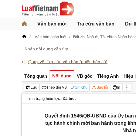
Văn bản mới
Tra cứu văn bản
Dự t
Văn bản pháp luật
Đất đai-Nhà ở,
Tài chính-Ngân hàn
👉
Quay về: Tra cứu văn bản (phiên bản cũ)
Nội dung
Tổng quan
VB gốc
Tiếng Anh
Hiệu 
Lưu
Theo dõi VB
Ghi chú
Báo lỗi
In
Tình trạng hiệu lực:
Đã biết
Quyết định 1546/QĐ-UBND của Ủy ban 
tục hành chính mới ban hành trong lĩnh
Nhà n