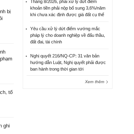
Tháng 8/2026, phải xử lý dứt điểm
khoản tiền phải nộp bổ sung 3,6%/năm
nh bị
khi chưa xác định được giá đất cụ thể
ôi
Yêu cầu xử lý dứt điểm vướng mắc
pháp lý cho doanh nghiệp về đấu thầu,
đất đai, tài chính
ính
Nghị quyết 216/NQ-CP: 31 văn bản
c phạm
hướng dẫn Luật, Nghị quyết phải được
ban hành trong thời gian tới
Xem thêm
ch, tổ
h ghi