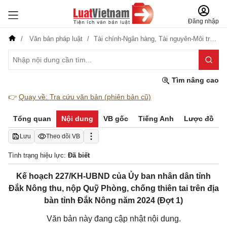
Đăng nhập
Văn bản pháp luật
Tài chính-Ngân hàng,
Tài nguyên-Môi trường
Tìm nâng cao
👉
Quay về: Tra cứu văn bản (phiên bản cũ)
Tổng quan
Nội dung
VB gốc
Tiếng Anh
Lược đồ
Lưu
Theo dõi VB
Tình trạng hiệu lực:
Đã biết
Kế hoạch 227/KH-UBND của Ủy ban nhân dân tỉnh
Đắk Nông thu, nộp Quỹ Phòng, chống thiên tai trên địa
bàn tỉnh Đắk Nông năm 2024 (Đợt 1)
Văn bản này đang cập nhật nội dung.