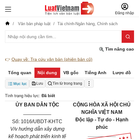
Đăng nhập
Văn bản pháp luật
Tài chính-Ngân hàng,
Chính sách
Tìm nâng cao
👉
Quay về: Tra cứu văn bản (phiên bản cũ)
Tổng quan
Nội dung
VB gốc
Tiếng Anh
Lược đồ
Lưu
Tìm từ trong trang
Mục lục
Tình trạng hiệu lực:
Đã biết
ỦY BAN DÂN TỘC
CỘNG HÒA XÃ HỘI CHỦ
__________
NGHĨA VIỆT NAM
Độc lập - Tự do - Hạnh
Số:
1016/UBDT-KHTC
phúc
V/v hướng dẫn xây dựng
__________
kế hoạch phát triển kinh tế