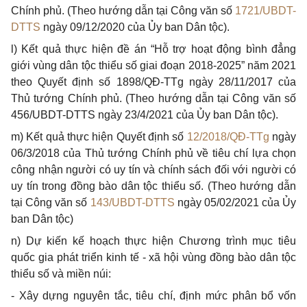
Chính phủ. (Theo hướng dẫn tại Công văn số
1721/UBDT-
DTTS
ngày 09/12/2020 của Ủy ban Dân tộc).
l) Kết quả thực hiện đề án “Hỗ trợ hoạt động bình đẳng
giới vùng dân tộc thiểu số giai đoạn 2018-2025” năm 2021
theo Quyết định số 1898/Q
Đ
-TTg ngày 28/11/2017 của
Thủ
tướng Chính phủ. (Theo hướng dẫn tại Công văn số
456/
U
BDT-DTTS ngày 23/4/2021 của Ủy ban Dân tộc).
m) Kết quả thực hiện Quyết định số
12/2018/QĐ-TTg
ngày
06/3/2018 của
Thủ
tướng Chính phủ về tiêu chí lựa chọn
công nhận người có uy tín và chính sách đối với người có
uy tín trong đồng bào dân tộc thiểu
số
. (Theo hướng dẫn
tại Công văn số
143/UBDT-DTTS
ngày 05/02/2021 của Ủy
ban Dân tộc)
n) Dự kiến kế hoạch thực hiện Chương trình mục tiêu
quốc gia phát triển kinh tế - xã hội vùng đồng bào dân tộc
thiểu số và miền núi:
- Xây dựng nguyên tắc, tiêu chí, định mức phân
bổ vốn