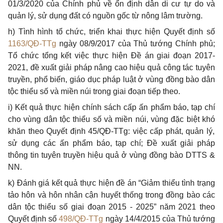
01/3/2020 của Chính phủ về ổn định dân di cư tự do và
quản lý, sử dụng đất
có
nguồn gốc từ nông lâm trường.
h) Tình hình tổ chức, triển khai thực hiện Quyết định số
1163/QĐ-TTg
ngày 08/9/2017 của
Thủ
tướng Chính phủ;
Tổ chức
tổng
kết việc thực hiện Đề án giai đoạn 2017-
2021, đề xuất giải pháp nâng cao hiệu quả công tác tuyên
truyền, phổ biến, giáo dục pháp luật ở vùng đồng bào dân
tộc
thiểu
số và miền núi trong giai đoạn tiếp theo.
i) Kết quả thực hiện chính sách cấp
ấn phẩm
báo, tạp chí
cho vùng dân tộc thiểu số và miền núi, vùng đặc biệt k
hó
khăn theo Quyết định 45/Q
Đ
-TTg: việc cấp phát, quản lý,
sử dụng các ấn phẩm báo, tạp chí; Đề xuất giải pháp
thông tin tuyên truyền hiệu quả
ở
vùng đồng bào DTTS &
NN.
k) Đánh giá kết quả thực hiện đề án
“
Giảm
thiểu
tình trạng
tảo
hôn và hôn nhân cận huyết thống trong đồng bào các
dân tộc
thiểu số
giai đoạn 2015 - 2025
”
năm 2021 theo
Quyết định số
498/QĐ-TTg
ngày 14/4/2015 của Thủ tướng