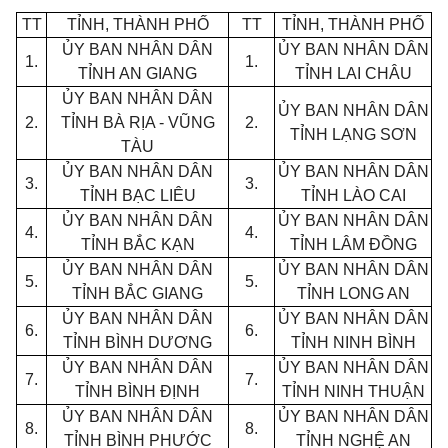
TT
TỈNH, THÀNH PHỐ
TT
TỈNH, THÀNH PHỐ
ỦY BAN NHÂN DÂN
ỦY BAN NHÂN DÂN
1.
1.
TỈNH AN GIANG
TỈNH LAI CHÂU
ỦY BAN NHÂN DÂN
ỦY BAN NHÂN DÂN
2.
TỈNH BÀ RỊA - VŨNG
2.
TỈNH
LẠNG SƠN
TÀU
Ủ
Y BAN NHÂN DÂN
ỦY BAN NHÂN DÂN
3.
3.
TỈNH BẠC LIÊU
TỈNH LÀO CAI
ỦY BAN NHÂN DÂN
ỦY BAN NHÂN DÂN
4.
4.
TỈNH BẮC KẠN
TỈNH LÂM ĐỒNG
ỦY BAN NHÂN DÂN
ỦY BAN NHÂN DÂN
5.
5.
TỈNH BẮC GIANG
TỈNH LONG AN
ỦY BAN NHÂN DÂN
ỦY BAN NHÂN DÂN
6.
6.
TỈNH BÌNH DƯƠNG
TỈNH NINH BÌNH
ỦY BAN NHÂN DÂN
ỦY BAN NHÂN DÂN
7.
7.
TỈNH BÌNH ĐỊNH
TỈNH NINH THUẬN
ỦY BAN NHÂN DÂN
ỦY BAN NHÂN DÂN
8.
8.
TỈNH BÌNH PHƯỚC
TỈNH NGHỆ AN