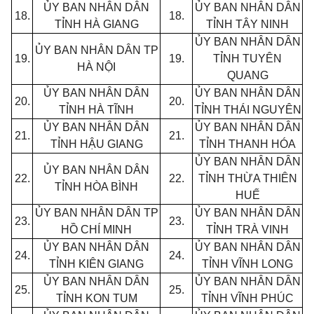
ỦY BAN NHÂN DÂN
ỦY BAN NHÂN DÂN
18.
18.
TỈNH HÀ GIANG
TỈNH TÂY NINH
ỦY BAN NHÂN DÂN
ỦY BAN NHÂN DÂN TP
19.
19.
TỈNH TUYÊN
HÀ NỘI
QUANG
ỦY BAN NHÂN DÂN
ỦY BAN NHÂN DÂN
20.
20.
TỈNH HÀ TĨNH
TỈNH THÁI NGUYÊN
ỦY BAN NHÂN DÂN
ỦY BAN
NHÂN
DÂN
21.
21.
TỈNH HẬU GIANG
TỈNH THANH HÓA
ỦY BAN NHÂN DÂN
ỦY BAN NHÂN DÂN
22.
22.
TỈNH THỪA THIÊN
TỈNH HÒA BÌNH
HUẾ
ỦY BAN NHÂN DÂN TP
ỦY BAN NHÂN DÂN
23.
23.
HỒ CHÍ MINH
TỈNH TRÀ VINH
ỦY BAN NHÂN DÂN
ỦY BAN NHÂN DÂN
24.
24.
TỈNH KIÊN GIANG
TỈNH VĨNH LONG
ỦY BAN NHÂN DÂN
ỦY BAN NHÂN DÂN
25.
25.
TỈNH KON TUM
TỈNH VĨNH PHÚC