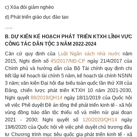
c) Xóa đói giảm nghèo
d) Phát triển giáo dục đào tạo
…..
B. DỰ KIẾN KẾ HOẠCH PHÁT TRIỂN KTXH LĨNH VỰC
CÔNG TÁC DÂN TỘC 3 NĂM 2022-2024
Căn cứ quy định của
Luật Ngân sách nhà nước
năm
2015, Nghị định số
45/2017/NĐ-CP
ngày 21/4/20
1
7 của
Chính phủ và hướng dẫn của Bộ Tài chính quy định chi
tiết lập kế hoạch tài chính 5 năm, kế hoạch tài chính NSNN
3 năm; văn kiện Đại hội đại biểu toàn quốc lần thứ X
III
của
Đảng
, chiến lược phát triển KTXH 10 năm 2021-2030,
Nghị quyết
88/2019/QH14
ngày 18/11/2019 của Quốc hội
về việc Phê duyệt Đề án tổng thể phát triển kinh tế - xã hội
vùng đồng bào dân tộc thiểu
số
và miền núi giai đoạn
202
1
- 2030; Nghị quyết số
120/2020/QH14
ngày
19/6/2020 của Quốc hội về việc
phê
duyệt
chủ
trương đầu
tư Chương trình mục tiêu quốc gia phát triển kinh tế - xã