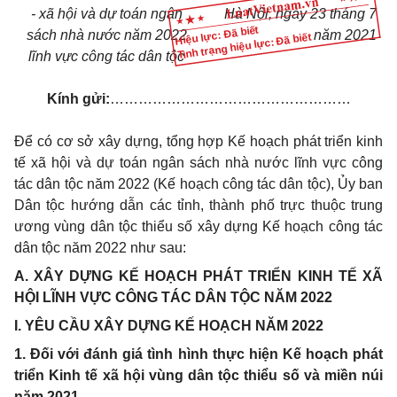
- xã hội và dự toán ngân
Hà Nội, ngày 23 tháng 7
Hiệu lực: Đã biết
sách nhà nước năm 2022
năm 2021
Tình trạng hiệu lực: Đã biết
lĩnh vực công tác dân tộc
Kính gửi:
……………………………………………
Để
có cơ sở xây dựng, tổng hợp Kế hoạch phát triển kinh
tế xã hội
và
dự toán ngân sách nhà nước lĩnh vực công
tác dân tộc năm 2022 (Kế hoạch công tác dân tộc), Ủy ban
Dân tộc hướng dẫn các
tỉnh
, thành phố trực thuộc trung
ương vùng dân tộc
thiểu
số xây dựng Kế hoạch công tác
dân tộc năm 2022 như sau:
A. XÂY DỰNG KẾ HOẠCH PHÁT TRIỂN KINH TẾ XÃ
HỘI LĨNH VỰC CÔNG TÁC DÂN TỘC NĂM 2022
I. YÊU CẦU XÂY DỰNG KẾ HOẠCH NĂM 2022
1. Đối với đánh giá tình hình thực hiện Kế hoạch phát
triển Kinh tế xã hội vùng dân tộc thiểu số và miền núi
năm 2021