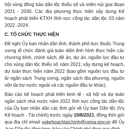
hội vùng đồng bào dân tộc thiểu số và miền núi giai đoạn
2021
-
2030. Các địa phương thực hiện xây dựng Kế
hoạch phát triển KTXH lĩnh vực công tác dân tộc 03 năm
2022 -2024.
C. TỔ CHỨC THỰC HIỆN
Đề nghị Ủy ban nhân dân tỉnh, thành phố trực thuộc Trung
ương tổ chức đánh giá toàn diện tình hình thực hiện các
chương trình, chính sách, đề án, dự án, nguồn lực đầu tư
cho vùng dân tộc
thiểu số
năm 2021; xây dựng kế hoạch,
dự toán thực hiện năm 2022 (bao gồm nguồn lực đầu tư
từ ngân sách Trung ương, ngân sách địa phương, nguồn
vốn
tài trợ nước ngoài và các nguồn đầu tư khác).
Báo cáo kế hoạch phát triển kinh tế -
xã
hội và dự toán
ngân sách nhà nước năm 2022 lĩnh vực công tác dân tộc
của Ủy ban nhân dân các tỉnh gửi về Ủy ban Dân tộc (Vụ
Kế hoạch - Tài chính) trước ngày
10/8/2021
, đồng thời gửi
qua địa chỉ email
vukehoachtaichinh
@cema.gov.vn
để Ủy
ban Dân tộc tổng hợp, báo cáo Chính phủ theo quy định.