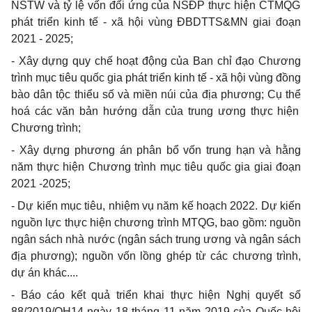
NSTW và tỷ lệ vốn đối ứng của NSĐP thực hiện CTMQG
phát triển kinh tế - xã hội vùng ĐBDTTS&MN giai đoạn
2021 - 2025;
- Xây dựng quy chế hoạt động của Ban chỉ đạo Chương
trình mục tiêu quốc gia phát triển kinh tế - xã hội vùng đồng
bào dân tộc
thiểu
số và miền núi
của
địa phương; Cụ
thể
hoá các văn bản hướng dẫn của trun
g
ương thực hiện
Chương trình;
- Xây dựng phương án phân bổ vốn trung hạn và hằng
năm thực hiện Chương trình mục tiêu quốc gia giai đoạn
2021 -2025;
- Dự kiến mục tiêu, nhiệm vụ năm kế hoạch 2022. Dự kiến
nguồn lực thực hiện chương trình MTQG, bao
gồm
: nguồn
ngân sách nhà nước (ngân sách trung ương và ngân sách
địa phương); nguồn vốn lồng ghép từ các chương trình,
dự án khác....
- Báo cáo kết quả triển khai thực hiện Nghị quyết số
88/2019/Q
H
14 ngày 18 tháng 11 năm 2019 của Quốc hội