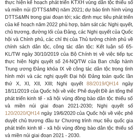
thực hiện kế hoạch phát triển KTXH vùng dân tộc thiểu số
và miền núi (DTTS&MN) năm 2021; dự báo tình hình vùng
DTTS&MN trong giai đoạn tới; xác định mục tiêu phát triển
của kế hoạch năm 2022 phù hợp, bám sát các Nghị quyết,
chủ trương, đường lối của Đảng, các Nghị quyết của Quốc
hội và Chính phủ, các chỉ thị của
Thủ
tướng chính phủ về
chính sách dân tộc, công tác dân tộc: Kết luận số 65-
KL/TW ngày 30/10/2019 của Bộ Chính trị về việc tiếp tục
thực hiện Nghị quyết
số
24-NQ/TW của Ban chấp hành
Trung ương
Đảng
khóa IX về công tác dân tộc trong tình
hình mới và các nghị quyết Đại hội Đảng toàn quốc lần
thứ X, XI, XII, XIII; Nghị quyết
88/2019/QH14
ngày
18/11/2019 của Quốc hội về việc Phê duyệt Đề án
tổng thể
phát triển kinh tế -
xã
hội vùng đồng bào dân tộc
thiểu
số
và miền núi giai đoạn 2021-2030; Nghị quyết số
120/2020/QH14
ngày 19/6/2020 của Quốc hội về việc phê
duyệt chủ trương đầu tư Chương trình mục tiêu quốc gia
phát triển kinh tế -
xã
hội vùng
đồng
bào dân tộc thiểu số
và miền núi giai đoạn 2021 - 2030.