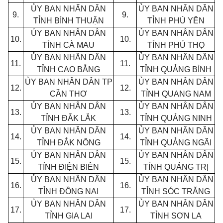
ỦY BAN NHẤN DÂN
ỦY BAN NHÂN DÂN
9.
9.
TỈNH BÌNH THUẬN
TỈNH
PHÚ
YÊN
ỦY BAN NHÂN DÂN
ỦY BAN NHÂN DÂN
10.
10.
TỈNH CÀ MAU
TỈNH PHÚ THỌ
ỦY BAN NHÂN DÂN
ỦY BAN NHÂN DÂN
11.
11.
TỈNH CAO BẰNG
TỈNH QUẢNG BÌNH
ỦY BAN NHÂN DÂN TP
ỦY BAN NHÂN DÂN
12.
12.
CẦN THƠ
TỈNH QUANG NAM
ỦY BAN NHÂN DÂN
ỦY BAN NHÂN DÂN
13.
13.
TỈNH ĐẮK LẮK
TỈNH QUẢNG NINH
ỦY BAN NHÂN DÂN
ỦY BAN NHÂN DÂN
14.
14.
TỈNH ĐẮK NÔNG
TỈNH
QUẢNG
NGÃI
ỦY BAN NHÂN DÂN
ỦY BAN NHÂN DÂN
15.
15.
TỈNH ĐIỆN BIÊN
TỈNH QUẢNG TRỊ
ỦY BAN NHÂN DÂN
ỦY BAN NHÂN DÂN
16.
16.
TỈNH ĐỒNG NAI
TỈNH SÓC TRĂNG
ỦY BAN NHÂN DÂN
ỦY BAN NHÂN DÂN
17.
17.
TỈNH GIA LAI
TỈNH SƠN LA