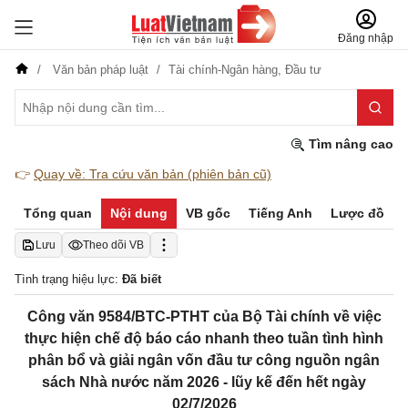
Đăng nhập
Văn bản pháp luật
Tài chính-Ngân hàng,
Đầu tư
Tìm nâng cao
👉
Quay về: Tra cứu văn bản (phiên bản cũ)
Tổng quan
Nội dung
VB gốc
Tiếng Anh
Lược đồ
Lưu
Theo dõi VB
Tình trạng hiệu lực:
Đã biết
Công văn 9584/BTC-PTHT của Bộ Tài chính về việc
thực hiện chế độ báo cáo nhanh theo tuần tình hình
phân bổ và giải ngân vốn đầu tư công nguồn ngân
sách Nhà nước năm 2026 - lũy kế đến hết ngày
02/7/2026