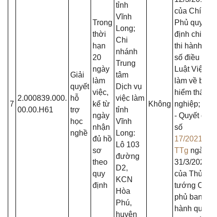
tỉnh
của Chính
Vĩnh
Trong
Phủ quy
Long;
thời
định chi tiết
Chi
hạn
thi hành một
nhánh
20
số điều của
Trung
ngày
Luật Việc
Giải
tâm
làm
làm về bảo
quyết
Dịch vụ
việc,
hiểm thất
2.000839.000.
hỗ
việc làm
7
kể từ
Không
nghiệp;
00.00.H61
trợ
tỉnh
ngày
- Quyết định
học
Vĩnh
nhận
số
nghề
Long:
đủ hồ
17/2021/QĐ
Lô 103
sơ
TTg
ngày
đường
theo
31/3/2021
D2,
quy
của Thủ
KCN
định
tướng Chín
Hòa
phủ ban
Phú,
hành quy
huyện