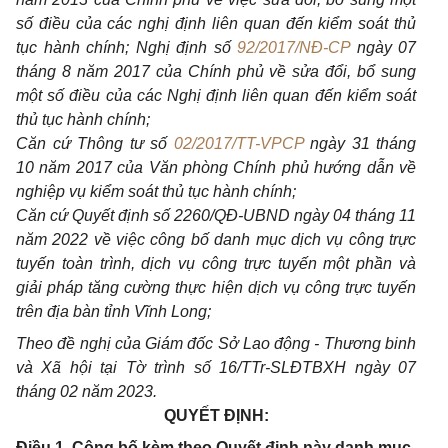
số điều của các nghị định liên
quan
đến kiểm soát thủ
tục hành chính; Nghị định số
92/2017/NĐ-CP
ngày
07
tháng
8
năm
2017
của Chính phủ về sửa đổi, bổ
sung
một số điều của các Nghị định liên
quan
đến kiểm soát
thủ tục hành chính;
Căn cứ Thông tư số
02/2017/TT-VPCP
ngày
31
tháng
10
năm
2017
của Văn phòng Chính phủ hướng dẫn về
nghiệp vụ kiểm soát thủ tục hành chính;
Căn cứ Quyết định số 2260/QĐ-UBND ngày
04
tháng
11
năm
2022
về việc công bố
danh
mục dịch vụ công trực
tuyến toàn trình, dịch vụ công trực tuyến một phần và
giải pháp tăng cường thực hiện dịch vụ công trực tuyến
trên địa bàn tỉnh Vĩnh
Long;
Theo đề nghị của Giám đốc Sở Lao động - Thương binh
và Xã hội tại Tờ trình số 16/TTr-SLĐTBXH ngày 07
tháng 02 năm 2023.
QUYẾT ĐỊNH:
Điều 1. Công bố kèm theo Quyết định này danh mục