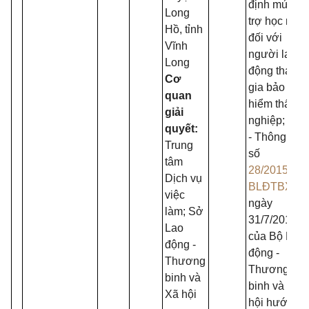
định mức h
Long
trợ học ngh
Hồ, tỉnh
đối với
Vĩnh
người lao
Long
động tham
Cơ
gia bảo
quan
hiểm thất
giải
nghiệp;
quyết:
- Thông tư
Trung
số
tâm
28/2015/TT-
Dịch vụ
BLĐTBXH
việc
ngày
làm; Sở
31/7/2015
Lao
của Bộ Lao
động -
động -
Thương
Thương
binh và
binh và Xã
Xã hội
hội hướng