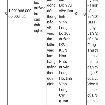
tục
động
Dịch vụ
- Thông tư
hưởng
1.001966.000.
đến
việc làm
số
3
trợ
Không
00.00.H61
thông
tỉnh
28/2015/T
cấp
báo
Vĩnh
BLĐTBX
thất
về
Long:
ngày
nghiệp
việc
Lô 103
31/7/2015
tìm
đường
của Bộ La
kiếm
D2,
động -
việc
KCN
Thương
làm
Hòa
binh và X
hằng
Phú,
hội hướng
tháng
huyện
dẫn thực
theo
Long
hiện Điều
quy
Hồ, tỉnh
của Luật
định.
Vĩnh
Việc làm 
Long
một số điề
Cơ
của Nghị
quan
định số