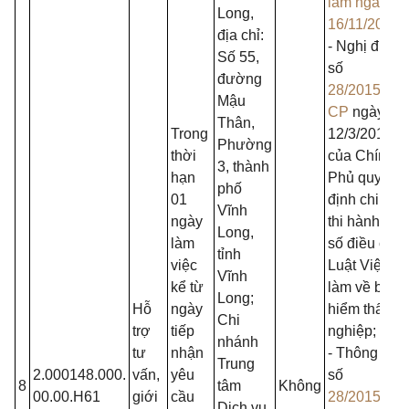
làm ngày
Long,
16/11/2013
;
địa chỉ:
- Nghị định
Số 55,
số
đường
28/2015/NĐ
Mậu
CP
ngày
Thân,
Trong
12/3/2015
Phường
thời
của Chính
3, thành
hạn
Phủ quy
phố
01
định chi tiết
Vĩnh
ngày
thi hành một
Long,
làm
số điều của
tỉnh
việc
Luật Việc
Vĩnh
kể từ
làm về bảo
Long;
Hỗ
ngày
hiểm thất
Chi
trợ
tiếp
nghiệp;
nhánh
tư
nhận
- Thông tư
Trung
2.000148.000.
vấn,
yêu
số
8
tâm
Không
00.00.H61
giới
cầu
28/2015/TT-
Dịch vụ