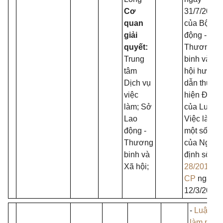
Cơ
31/7/2015
quan
của Bộ La
giải
động -
quyết:
Thương
Trung
binh và Xã
tâm
hội hướng
Dịch vụ
dẫn thực
việc
hiện Điều 
làm; Sở
của Luật
Lao
Việc làm v
động -
một số điề
Thương
của Nghị
binh và
định số
Xã hội;
28/2015/N
CP
ngày
12/3/2015
-
Luật Vi
làm ngày