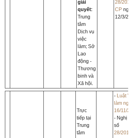
giải
28/2015/N
quyết:
CP
ngày
Trung
12/3/2015
tâm
Dịch vụ
việc
làm; Sở
Lao
động -
Thương
binh và
Xã hội.
-
Luật Việc
làm ngày
Trực
16/11/201
tiếp tại
- Nghị định
Trung
số
tâm
28/2015/N