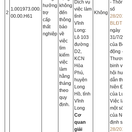
Dịch vụ
- Thông tư
hưởng
không
1.001973.000.
việc làm
số
2
trợ
đến
Không
00.00.H61
tỉnh
28/2015/T
cấp
thông
Vĩnh
BLĐTBX
thất
báo
Long:
ngày
nghiệp
về
Lô 103
31/7/2015
việc
đường
của Bộ La
tìm
D2,
động -
kiếm
KCN
Thương
việc
Hòa
binh và X
làm
Phú,
hội hướng
hằng
huyện
dẫn thực
tháng
Long
hiện Điều
theo
Hồ, tỉnh
của Luật
quy
Vĩnh
Việc làm 
định.
Long
một số điề
Cơ
của Nghị
quan
định số
giải
28/2015/N