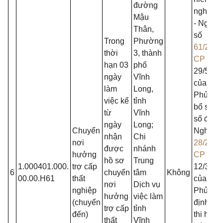
đường
nghiệp;
Mậu
- Nghị đ
Thân,
số
Trong
Phường
61/2020
thời
3, thành
CP
ngà
hạn 03
phố
29/5/20
ngày
Vĩnh
của Chí
làm
Long,
Phủ sửa
việc kể
tỉnh
bổ sung
từ
Vĩnh
số điều
ngày
Long;
Chuyển
Nghị đị
nhận
Chi
nơi
28/2015
được
nhánh
hưởng
CP
ngà
hồ sơ
Trung
1.000401.000.
trợ cấp
12/3/20
6
chuyển
tâm
Không
00.00.H61
thất
của Chí
nơi
Dịch vụ
nghiệp
Phủ quy
hưởng
việc làm
(chuyển
định chi 
trợ cấp
tỉnh
đến)
thi hành
thất
Vĩnh