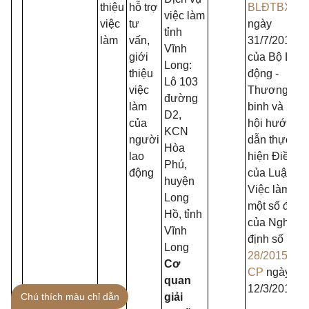
thiệu
hỗ trợ
BLĐTBXH
việc làm
việc
tư
ngày
tỉnh
làm
vấn,
31/7/2015
Vĩnh
giới
của Bộ Lao
Long:
thiệu
động -
Lô 103
việc
Thương
đường
làm
binh và Xã
D2,
của
hội hướng
KCN
người
dẫn thực
Hòa
lao
hiện Điều 5
Phú,
động
của Luật
huyện
Việc làm và
Long
một số điều
Hồ, tỉnh
của Nghị
Vĩnh
định số
Long
28/2015/NĐ
Cơ
CP
ngày
quan
12/3/2015
Chú thích màu chỉ dẫn
giải