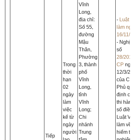
Vĩnh
Long,
địa chỉ:
-
Luật Việ
Số 55,
làm ngày
đường
16/11/201
Mậu
- Nghị địn
Thân,
số
Phường
28/2015/N
Trong
3, thành
CP
ngày
thời
phố
12/3/2015
hạn
Vĩnh
của Chính
02
Long,
Phủ quy
ngày
tỉnh
định chi tiế
làm
Vĩnh
thi hành m
việc
Long;
số điều củ
kể từ
Chi
Luật Việc
ngày
nhánh
làm về bả
người
Trung
hiểm thất
Tiếp
lao
tâm
nghiệp;