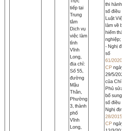
Trực
thi hành một
tiếp tại
số điều của
Trung
Luật Việc
tâm
làm về bảo
Dịch vụ
hiểm thất
việc làm
nghiệp;
tỉnh
- Nghị định
Vĩnh
số
Long,
61/2020/NĐ
địa chỉ:
CP
ngày
Số 55,
29/5/2020
đường
của Chính
Mậu
Phủ sửa đổi
Thân,
bổ sung một
Phường
số điều của
3, thành
Nghị định s
phố
28/2015/NĐ
Vĩnh
CP
ngày
Long,
12/3/2015