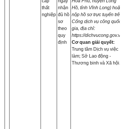
cấp
ngày
Hòa Phú, huyện Long
thất
nhận
Hồ, tỉnh Vĩnh Long) hoặc
nghiệp
đủ hồ
nộp hồ sơ trực tuyến trên
sơ
Cổng dịch vụ công quốc
theo
gia,
địa chỉ:
quy
https://dichvucong.gov.vn
định
Cơ quan giải quyết:
Trung tâm Dịch vụ việc
làm; Sở Lao động -
Thương binh và Xã hội.