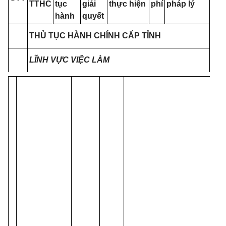
TTHC
tục
giải
thực hiện
phí
pháp lý
hành
quyết
THỦ TỤC HÀNH CHÍNH CẤP TỈNH
LĨNH
VỰC VIỆC LÀM