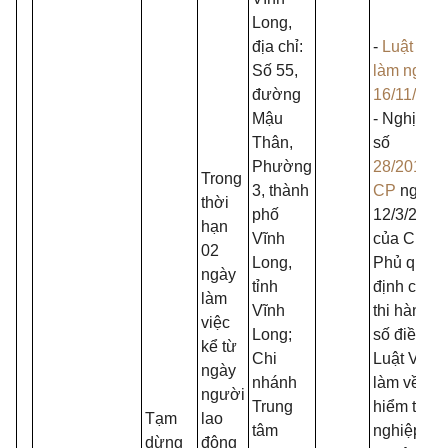
Long,
địa chỉ:
-
Luật Việ
Số 55,
làm ngày
đường
16/11/201
Mậu
- Nghị địn
Thân,
số
Phường
28/2015/N
Trong
3, thành
CP
ngày
thời
phố
12/3/2015
hạn
Vĩnh
của Chính
02
Long,
Phủ quy
ngày
tỉnh
định chi tiế
làm
Vĩnh
thi hành m
việc
Long;
số điều củ
kể từ
Chi
Luật Việc
ngày
nhánh
làm về bả
người
Trung
hiểm thất
Tạm
lao
tâm
nghiệp;
dừng
động