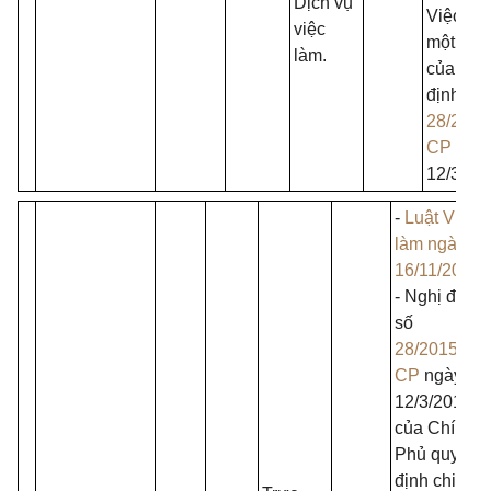
Dịch vụ
Việc là
việc
một số 
làm.
của Ngh
định số
28/2015
CP
ngà
12/3/20
-
Luật Việc
làm ngày
16/11/2013
;
- Nghị định
số
28/2015/NĐ
CP
ngày
12/3/2015
của Chính
Phủ quy
định chi tiết