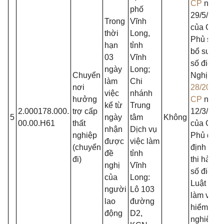
CP
ngày
phố
29/5/202
Trong
Vĩnh
của Chín
thời
Long,
Phủ sửa 
hạn
tỉnh
bổ sung 
03
Vĩnh
số điều 
ngày
Long;
Chuyển
Nghị địn
làm
Chi
nơi
28/2015/
việc
nhánh
hưởng
CP
ngày
kể từ
Trung
2.000178.000.
trợ cấp
12/3/201
5
ngày
tâm
Không
00.00.H61
thất
của Chín
nhận
Dịch vụ
nghiệp
Phủ quy
được
việc làm
(chuyển
định chi t
đề
tỉnh
đi)
thi hành 
nghị
Vĩnh
số điều 
của
Long:
Luật Việc
người
Lô 103
làm về b
lao
đường
hiểm thất
động
D2,
nghiệp;