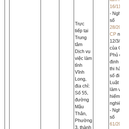
16/11/20
- Nghị đị
số
Trực
28/2015/
tiếp tại
CP
ngày
Trung
12/3/201
tâm
của Chín
Dịch vụ
Phủ quy
việc làm
định chi t
tỉnh
thi hành 
Vĩnh
số điều 
Long,
Luật Việc
địa chỉ:
làm về b
Số 55,
hiểm thất
đường
nghiệp;
Mậu
- Nghị đị
Thân,
số
Phường
61/2020/
3, thành