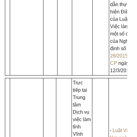
dẫn thực
hiện Điều 5
của Luật
Việc làm và
một số điều
của Nghị
định số
28/2015/NĐ
CP
ngày
12/3/2015;
Trực
tiếp tại
Trung
tâm
Dịch vụ
việc làm
tỉnh
-
Luật Việc
Vĩnh