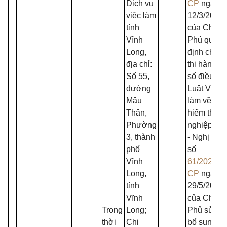
Dịch vụ
CP
ngày
việc làm
12/3/2015
tỉnh
của Chính
Vĩnh
Phủ quy
Long,
định chi tiế
địa chỉ:
thi hành m
Số 55,
số điều củ
đường
Luật Việc
Mậu
làm về bảo
Thân,
hiểm thất
Phường
nghiệp;
3, thành
- Nghị định
phố
số
Vĩnh
61/2020/N
Long,
CP
ngày
tỉnh
29/5/2020
Vĩnh
của Chính
Trong
Long;
Phủ sửa đổ
thời
Chi
bổ sung m