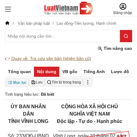
Đăng nhập
Văn bản pháp luật
Lao động-Tiền lương,
Hành chính
Tìm nâng cao
👉
Quay về: Tra cứu văn bản (phiên bản cũ)
Tổng quan
Nội dung
VB gốc
Tiếng Anh
Lược đồ
Lưu
Tìm từ trong trang
Mục lục
Tình trạng hiệu lực:
Đã biết
ỦY BAN NHÂN
CỘNG HÒA XÃ HỘI CHỦ
DÂN
NGHĨA VIỆT NAM
TỈNH VĨNH LONG
Độc lập - Tự do - Hạnh phúc
_______
_______________________
Số: 233/QĐ-UBND
Vĩnh Long, ngày 10 tháng 02 năm