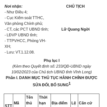
Nơi nhận:
CHỦ TỊCH
- Như Điều 4;
- Cục Kiểm soát TTHC,
Văn phòng Chính phủ;
- CT, các PCT UBND tỉnh;
Lữ Quang Ngời
- LĐVP UBND tỉnh;
- TTPVHCC, Phòng VH-
XH;
- Lưu: VT.1.12.08.
Phụ lục
I
(Kèm
theo Quyết định số:
233/QĐ-UBND ngày
10
/02/2023 của Chủ tịch
UBND tỉnh Vĩnh
Long)
Phần
I. DANH MỤC THỦ TỤC HÀNH CHÍNH ĐƯỢC
1
SỬA ĐỔI, BỔ
SUNG
Tên
Thời
Mã
thủ
hạn
Địa điểm
Lệ
Căn cứ
STT