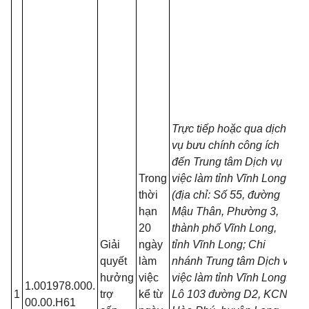
Trực tiếp hoặc qua dịch
vụ bưu chính công ích
đến Trung tâm Dịch vụ
Trong
việc làm tỉnh Vĩnh Long
thời
(địa chỉ: Số 55, đường
hạn
Mậu Thân, Phường 3,
20
thành phố Vĩnh Long,
Giải
ngày
tỉnh Vĩnh Long; Chi
quyết
làm
nhánh Trung tâm Dịch vụ
hưởng
việc
việc làm tỉnh Vĩnh Long:
1.001978.000.
1
trợ
kể từ
Lô 103 đường D2, KCN
K
00.00.H61