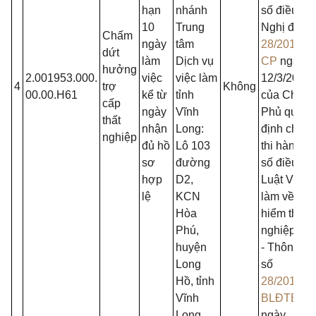
hạn
nhánh
số điều củ
10
Trung
Nghị định 
Chấm
ngày
tâm
28/2015/N
dứt
làm
Dịch vụ
CP
ngày
hưởng
2.001953.000.
việc
việc làm
12/3/2015
4
trợ
Không
00.00.H61
kể từ
tỉnh
của Chính
cấp
ngày
Vĩnh
Phủ quy
thất
nhận
Long:
định chi tiế
nghiệp
đủ hồ
Lô 103
thi hành m
sơ
đường
số điều củ
hợp
D2,
Luật Việc
lệ
KCN
làm về bảo
Hòa
hiểm thất
Phú,
nghiệp;
huyện
- Thông tư
Long
số
Hồ, tỉnh
28/2015/T
Vĩnh
BLĐTBXH
Long
ngày