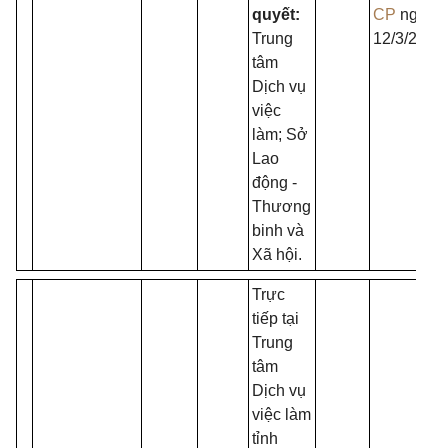
quyết:
CP
ngày
Trung
12/3/2015
tâm
Dịch vụ
việc
làm; Sở
Lao
động -
Thương
binh và
Xã hội.
Trực
tiếp tại
Trung
tâm
Dịch vụ
việc làm
tỉnh