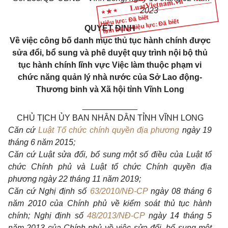
2023
Hiệu lực: Đã biết
Tình trạng hiệu lực: Đã biết
QUYẾT ĐỊNH
Về việc công bố
danh
mục thủ tục hành chính được
sửa đổi, bổ
sung
và phê duyệt
quy
trình nội bộ thủ
tục hành chính lĩnh vực Việc làm
thuộc phạm
vi
chức năng quản lý nhà nước của Sở
Lao
động
-
Thương
binh
và Xã hội tỉnh Vĩnh
Long
____________
CHỦ TỊCH ỦY BAN NHÂN DÂN TỈNH VĨNH LONG
Căn cứ
Luật Tổ chức chính quyền địa phương
ngày
19
tháng
6
năm
2015;
Căn cứ Luật sửa đổi, bổ
sung
một số điều của Luật tổ
chức Chính phủ và Luật tổ chức Chính quyền địa
phương ngày
22
tháng
11
năm
2019;
Căn cứ Nghị định số
63/2010/NĐ-CP
ngày
08
tháng
6
năm
2010
của Chính phủ về kiểm soát thủ tục hành
chính; Nghị định số
48/2013/NĐ-CP
ngày
14
tháng
5
năm
2013
của Chính phủ về việc sửa đổi, bổ
sung
một