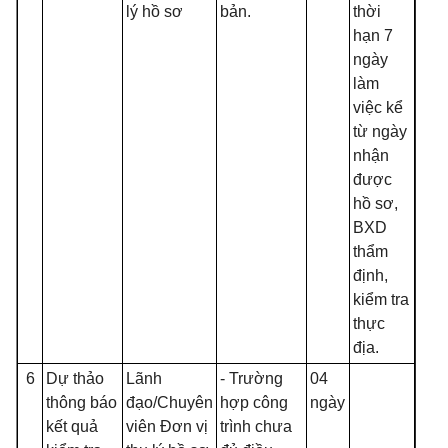
lý hồ sơ
bản.
thời
hạn 7
ngày
làm
việc kể
từ ngày
nhận
được
hồ sơ,
BXD
thẩm
định,
kiểm tra
thực
địa.
6
Dự thảo
Lãnh
- Trường
04
thông báo
đạo/
C
huyên
hợp công
ngày
kết quả
viên Đơn vị
trình chưa