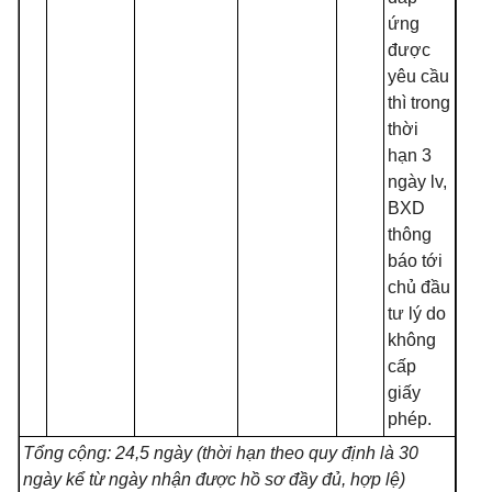
ứng
được
yêu cầu
thì trong
thời
hạn 3
ngày lv,
BXD
thông
báo tới
ch
ủ
đầu
tư lý do
không
cấp
giấy
phép.
T
ổ
ng cộng: 24,5 ngày (thời hạn theo quy định là 30
ngày k
ể
từ ngày nhận được hồ sơ đ
ầ
y đủ, hợp lệ)