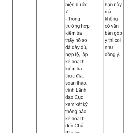
hiện bước
hạn này
7.
mà
- Trong
không
trường hợp
có văn
kiểm tra
bản góp
thấy hồ sơ
ý thì coi
đã đầy đủ,
như
hợp lệ, lập
đ
ồ
ng ý
.
kế hoạch
kiểm tra
thực địa,
soạn thảo,
trình Lãnh
đạo Cục
xem xét ký
thông báo
kế hoạch
đến Chủ
đầu tư;