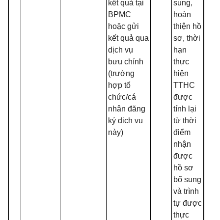
kết quả tại
sung,
BPMC
hoàn
hoặc gửi
thiện hồ
kết quả qua
sơ, thời
dịch vụ
hạn
bưu chính
thực
(trường
hiện
hợp tổ
TTHC
chức/cá
được
nhân đăng
tính lại
ký dịch vụ
từ thời
này)
điểm
nhận
được
hồ sơ
bổ sung
và trình
tự được
thực