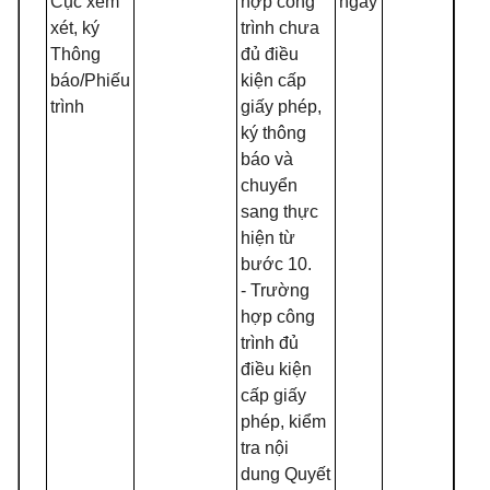
Cục xem
hợp công
ngày
xét, ký
trình chưa
Thông
đủ điều
báo/Phiếu
kiện cấp
trình
giấy phép,
ký thông
báo và
chuyển
sang thực
hiện từ
bước 10.
- Trường
hợp công
trình đủ
điều kiện
cấp giấy
phép, kiểm
tra nội
dung Quyết