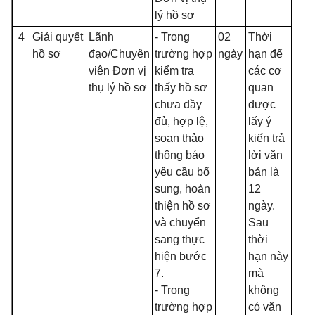
lý hồ sơ
4
Giải quyết
Lãnh
- Trong
02
Thời
hồ sơ
đạo/Chuyên
trường hợp
ngày
hạn để
viên Đơn vị
kiểm tra
các cơ
thụ lý hồ sơ
thấy hồ sơ
quan
chưa đầy
được
đủ, hợp lệ,
lấy ý
soạn thảo
kiến trả
thông báo
lời văn
yêu cầu bổ
bản là
sung, hoàn
12
thiện hồ sơ
ngày.
và chuyển
Sau
sang thực
thời
hiện bước
hạn này
7.
mà
- Trong
không
trường hợp
có văn