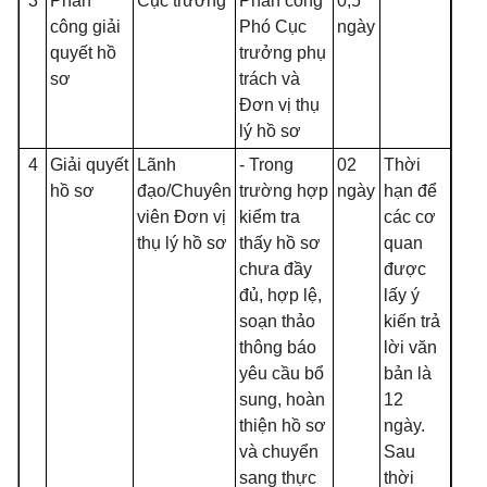
3
Phân
Cục trưởng
Phân công
0,5
công giải
Phó Cục
ngày
quyết hồ
trưởng phụ
sơ
trách và
Đơn vị thụ
lý hồ sơ
4
Giải quyết
Lãnh
- Trong
02
Thời
hồ sơ
đạo/Chuyên
trường hợp
ngày
hạn để
viên Đơn vị
kiểm tra
các cơ
thụ lý hồ sơ
thấy hồ sơ
quan
chưa đầy
được
đủ, hợp lệ,
lấy ý
soạn thảo
kiến trả
thông báo
lời văn
yêu cầu bổ
bản là
sung, hoàn
12
thiện hồ sơ
ngày.
và chuyển
Sau
sang thực
thời