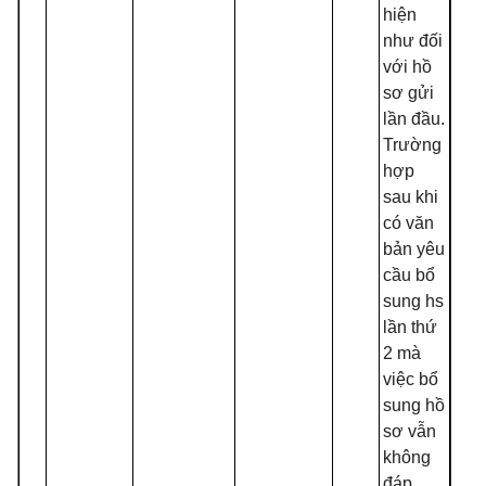
hiện
như đối
với hồ
sơ gửi
lần đầu.
Trường
hợp
sau khi
có văn
bản yêu
cầu bổ
sung hs
lần thứ
2 mà
việc bổ
sung hồ
sơ vẫn
không
đáp