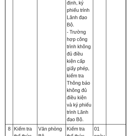
định, ký
phiếu trình
Lãnh đạo
Bộ.
- Trường
hợp công
trình không
đủ điều
kiện cấp
giấy phép,
kiểm tra
Thông báo
không đủ
điều kiện
và ký phiếu
trình Lãnh
đạo Bộ.
8
Kiểm tra
Văn phòng
Kiểm tra
01