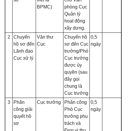
BPMC)
phòng Cục
Quản lý
hoạt động
xây dựng.
2
Chuyển
Văn thư
Chuyển hồ
0,5
hồ sơ đến
Cục
sơ đến Cục
ngày
Lãnh đạo
trưởng/Phó
Cục xử lý
Cục trưởng
được ủy
quyền (sau
đây gọi
chung là
Cục trưởng
3
Phân
Cục trưởng
Phân công
0,5
công giải
Phó Cục
ngày
quyết hồ
trưởng phụ
sơ
trách và
Đơn vị thụ