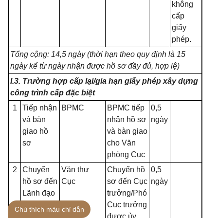
không
cấp
giấy
phép.
Tổng cộng: 14,5 ngày (thời hạn theo quy định là 15
ngày kể từ ngày nhận được hồ sơ đầy đủ, hợp lệ)
I
.3. Trường hợp cấp
l
ạ
i/
gia hạn giấy phép xây dựng
công trình cấp đặc biệt
1
Tiếp nhận
BPMC
BPMC tiếp
0,5
và bàn
nhận hồ sơ
ngày
giao hồ
và bàn giao
sơ
cho Văn
phòng Cục
2
Chuyển
Văn thư
Chuyển hồ
0,5
hồ sơ đến
Cục
sơ đến Cục
ngày
Lãnh đạo
trưởng/Phó
Cục xử
l
ý
Cục trưởng
Chú thích màu chỉ dẫn
được ủy