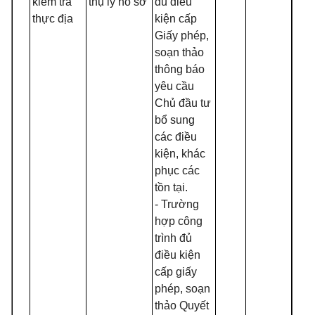
kiểm tra
thụ lý hồ sơ
đủ điều
thực địa
kiện cấp
Giấy phép,
soạn thảo
thông báo
yêu cầu
Chủ đầu tư
bổ sung
các điều
kiện, khác
phục các
tồn tại.
- Trường
hợp công
trình đủ
điều kiện
cấp giấy
phép, soạn
thảo Quyết