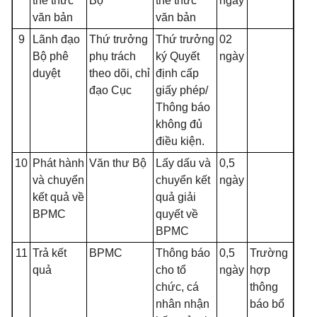
thể thức
Bộ
thể thức
ngày
văn bản
văn bản
9
Lãnh đạo
Thứ trưởng
Thứ trưởng
02
Bộ phê
phụ trách
ký Quyết
ngày
duyệt
theo dõi, chỉ
định cấp
đạo Cục
giấy phép/
Thông báo
không đủ
điều kiện.
10
Phát hành
Văn thư Bộ
Lấy dấu và
0,5
và chuyển
chuyển kết
ngày
kết quả về
quả giải
BPMC
quyết về
BPMC
11
Trả kết
BPMC
Thông báo
0,5
Trường
quả
cho tổ
ngày
hợp
chức, cá
thông
nhân nhận
báo bổ