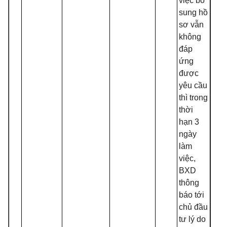
việc bổ
sung hồ
sơ vẫn
không
đáp
ứng
được
yêu cầu
thì trong
thời
hạn 3
ngày
làm
việc,
BXD
thông
báo tới
chủ đầu
tư lý do