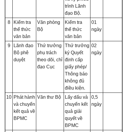
trình Lãnh
đạo Bộ.
8
Kiểm tra
Văn phòng
Kiểm tra
01
thể thức
Bộ
thể thức
ngày
văn bản
văn bản
9
Lãnh đạo
Thứ trưởng
Thứ trưởng
02
Bộ phê
phụ trách
ký Quyết
ngày
duyệt
theo dõi, chỉ
định cấp
đạo Cục
giấy phép/
Thông báo
không đủ
điều kiện.
10
Phát hành
Văn thư Bộ
Lấy dấu và
0,5
và chuyển
chuyển kết
ngày
kết quả về
quả giải
BPMC
quyết về
BPMC