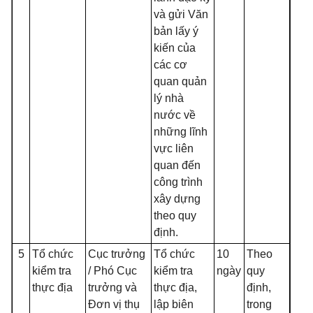
và gửi Văn
bản lấy ý
kiến của
các cơ
quan quản
lý nhà
nước về
những lĩnh
vực liên
quan đến
công trình
xây dựng
theo quy
định.
5
Tổ chức
Cục trưởng
Tổ chức
10
Theo
kiểm tra
/ Phó Cục
kiểm tra
ngày
quy
thực địa
trưởng và
thực địa,
định,
Đơn vị thụ
lập biên
trong