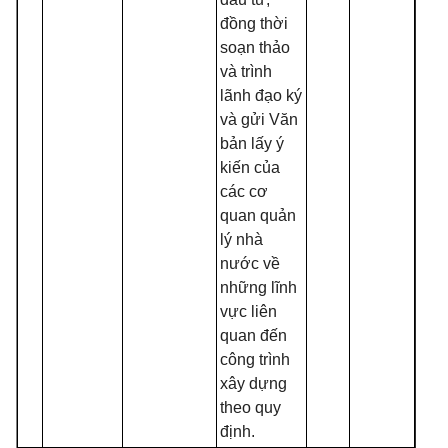
đ
ồ
ng thời
soạn thảo
và trình
lãnh đạo ký
và gửi Văn
bản lấy ý
kiến của
các cơ
quan quản
lý nhà
nước về
những lĩnh
vực liên
quan đến
công trình
xây dựng
theo quy
định.