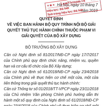
Hà Nội, ngày 1
0
tháng
7
Hiệu lực: Đã biết
Tình trạng hiệu lực: Đã biết
năm 2019
QUYẾT ĐỊNH
VỀ VIỆC BAN HÀNH BỘ QUY TRÌNH NỘI BỘ GIẢI
QUYẾT THỦ TỤC HÀNH CHÍNH THUỘC PHẠM V
I
GIẢI QUYẾT CỦA BỘ XÂY DỰNG
----------------------
BỘ TRƯỞNG BỘ XÂY DỰNG
Căn cứ Nghị định số 81/2017/NĐ-CP ngày 17/7/2017
của Chính phủ quy định chức năng, nhiệm vụ, quyền
hạn và cơ cấu tổ chức của Bộ Xây dựng;
Căn cứ Nghị định số 61/2018/NĐ-CP ngày 23/4/2018
của Chính phủ về thực hiện cơ chế một cửa, một cửa
liên thông trong giải quyết thủ tục hành chính;
Căn cứ Thông tư số 01/2018/TT-VPCP ngày 23/11/2018
của Chủ nhiệm Văn phòng Chính phủ hướng dẫn thi
hành một số quy định của Nghị định số 61/2018/NĐ-CP
ngày 23/4/2018 của Chính phủ về thực hiện cơ chế một