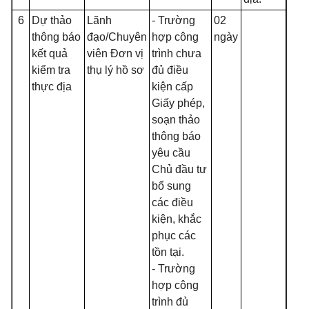
6
Dự thảo
Lãnh
- Trường
02
thông báo
đạo/Chuyên
hợp công
ngày
kết quả
viên Đơn vị
trình chưa
kiểm tra
thụ lý hồ sơ
đủ điều
thực địa
kiện cấp
Giấy phép,
soạn thảo
thông báo
yêu cầu
Chủ đầu tư
bổ sung
các điều
kiện, kh
ắ
c
phục các
tồn tại.
- Trường
hợp công
trình đủ