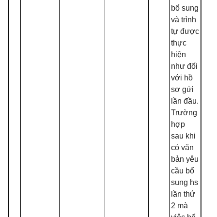
bổ sung
và trình
tự được
thực
hiện
như đối
với hồ
sơ gửi
lần đầu.
Trường
hợp
sau khi
có văn
bản yêu
cầu bổ
sung hs
lần thứ
2 mà