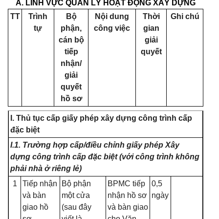
A. LĨNH
VỰC QUẢN LÝ HOẠT
ĐỘNG XÂY DỰNG
TT
Trình
Bộ
Nội dung
Thời
Ghi chú
tự
phận,
công việc
gian
cán bộ
giải
tiếp
quyết
nhận/
giải
quyết
hồ sơ
I. Thủ tục cấp giấy phép xây dựng công trình cấp
đặc biệt
I.1
. Trường hợp cấp/điều chỉnh giấy phép Xây
dựng công trình cấp đặc biệt (với công trình không
phải nhà ở riêng
l
ẻ)
1
Tiếp nhận
Bộ phận
BPMC tiếp
0,5
và bàn
một cửa
nhận hồ sơ
ngày
giao hồ
(sau đây
và bàn giao
sơ
viết là
cho Văn