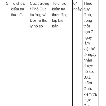
5
Tổ chức
Cục trưởng
Tổ chức
04
Theo
kiểm tra
/ Phó Cục
kiểm tra
ngày
quy
thực địa
trưởng và
thực địa,
định,
Đơn vị thụ
lập biên
trong
lý hồ sơ
bản.
thời
hạn 7
ngày
làm
việc kể
từ ngày
nhận
được
hồ sơ,
BXD
thẩm
định,
kiểm tra
thực
địa.