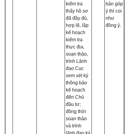
kiểm tra
bản góp
thấy hồ sơ
ý thì coi
đã đ
ầ
y đủ,
như
hợp lệ, lập
đ
ồ
ng ý
.
kế hoạch
kiểm tra
thực địa,
soạn thảo,
trình Lãnh
đạo Cục
xem xét ký
thông báo
kế hoạch
đến Chủ
đầu
t
ư;
đ
ồ
ng thời
soạn thảo
và trình
lãnh đạo ký