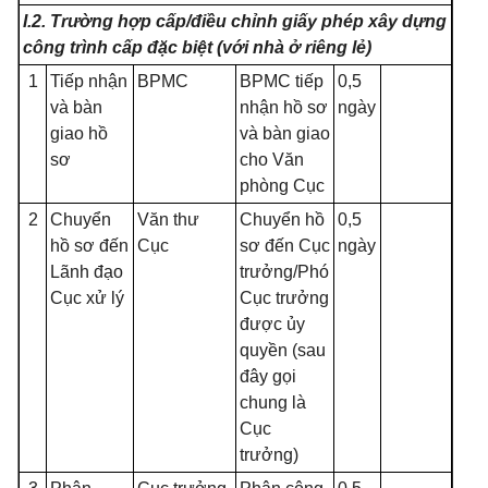
I
.2. Trường hợp cấp/điều chỉnh giấy p
hé
p xây dựng
công trình cấp đặc biệt (với nhà ở riêng lẻ)
1
Tiếp nhận
BPMC
BPMC tiếp
0,5
và bàn
nhận hồ sơ
ngày
giao hồ
và bàn giao
sơ
cho Văn
phòng Cục
2
Chuyển
Văn thư
Chuyển hồ
0,5
hồ sơ đến
Cục
sơ đến Cục
ngày
Lãnh đạo
trưởng/Phó
Cục xử lý
Cục trưởng
được ủy
quyền (sau
đây gọi
chung là
Cục
trưởng
)