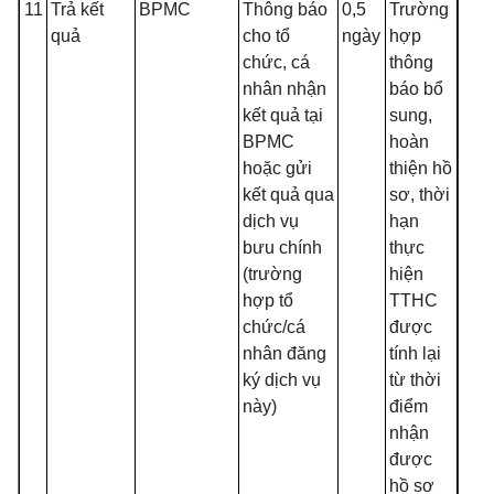
11
Trả kết
BPMC
Thông báo
0,5
Trường
quả
cho tổ
ngày
hợp
chức, cá
thông
nhân nhận
báo bổ
kết quả tại
sung,
BPMC
hoàn
hoặc gửi
thiện hồ
kết quả qua
sơ, thời
dịch vụ
hạn
bưu chính
thực
(trường
hiện
hợp tổ
TTHC
chức/cá
được
nhân đăng
tính lại
ký dịch vụ
từ thời
này)
điểm
nhận
được
hồ sơ