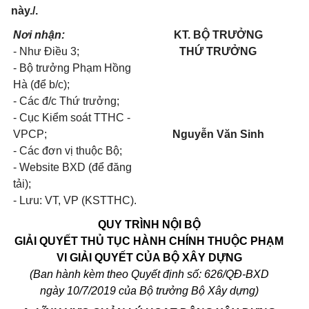
này./.
Nơi nhận:
KT. BỘ TRƯỞNG
- Như Điều 3;
THỨ TRƯỞNG
- Bộ trưởng Phạm Hồng
Hà (để b/c);
- Các đ/c Thứ trưởng;
- Cục Kiểm soát TTHC -
VPCP;
Nguyễn Văn Sinh
- Các đơn vị thuộc Bộ;
- Website BXD (để đăng
tải);
- Lưu: VT, VP (KSTTHC).
QUY TRÌNH NỘI BỘ
GIẢI QUYẾT THỦ TỤC HÀNH CHÍNH THUỘC PHẠM
VI GIẢI QUYẾT CỦA BỘ XÂY DỰNG
(
B
a
n h
ành kèm theo Quyết
định số:
626
/QĐ-BXD
ngày
10/7
/2019 của Bộ trưởng Bộ Xây dựng)