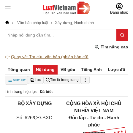
Đăng nhập
Văn bản pháp luật
Xây dựng,
Hành chính
Tìm nâng cao
👉
Quay về: Tra cứu văn bản (phiên bản cũ)
Tổng quan
Nội dung
VB gốc
Tiếng Anh
Lược đồ
Lưu
Tìm từ trong trang
Mục lục
Tình trạng hiệu lực:
Đã biết
BỘ XÂY DỰNG
CỘNG HÒA XÃ HỘI CHỦ
-------
NGHĨA VIỆT NAM
Số: 626/QĐ-BXD
Độc lập - Tự do - Hạnh
phúc
---------------