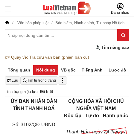
Đăng nhập
Văn bản pháp luật
Bảo hiểm,
Hành chính,
Tư pháp-Hộ tịch
Tìm nâng cao
👉
Quay về: Tra cứu văn bản (phiên bản cũ)
Tổng quan
Nội dung
VB gốc
Tiếng Anh
Lược đồ
Lưu
Tìm từ trong trang
Tình trạng hiệu lực:
Đã biết
ỦY BAN NHÂN DÂN
CỘNG HÒA XÃ HỘI CHỦ
TỈNH THANH HOÁ
NGHĨA VIỆT NAM
____________
Độc lập - Tự do - Hạnh phúc
________________________
Số: 3102/QĐ-UBND
Thanh Hóa, ngày 24 tháng 7