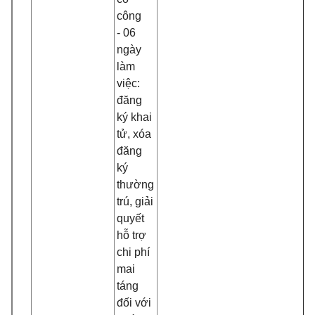
công
- 06
ngày
làm
việc:
đăng
ký khai
tử, xóa
đăng
ký
thường
trú, giải
quyết
hỗ trợ
chi phí
mai
táng
đối với