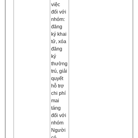
việc
đối với
nhóm:
đăng
ký khai
tử, xóa
đăng
ký
thường
trú, giải
quyết
hỗ trợ
chi phí
mai
táng
đối với
nhóm
Người
có