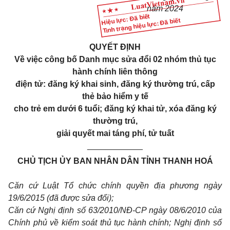
năm 2024
Hiệu lực: Đã biết
Tình trạng hiệu lực: Đã biết
QUYẾT ĐỊNH
Về việc công bố Danh mục sửa đổi 02 nhóm thủ tục
hành chính liên thông
điện tử: đăng ký khai sinh, đăng ký thường trú, cấp
thẻ bảo hiểm y tế
cho trẻ em dưới 6 tuổi; đăng ký khai tử, xóa đăng ký
thường trú,
giải quyết mai táng phí, tử tuất
____________
CHỦ TỊCH ỦY BAN NHÂN DÂN TỈNH THANH HOÁ
Căn cứ Luật Tổ chức chính quyền địa phương ngày
19/6/2015 (đã được sửa đổi);
Căn cứ Nghị định số 63/2010/NĐ-CP ngày 08/6/2010 của
Chính phủ về kiểm soát thủ tục hành chính; Nghị định số