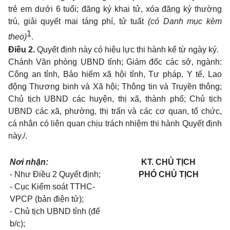
trẻ em dưới 6 tuổi; đăng ký khai tử, xóa đăng ký thường
trú, giải quyết mai táng phí, tử tuất
(có Danh mục kèm
1
theo)
.
Điều 2.
Quyết định này có hiệu lực thi hành kể từ ngày ký.
Chánh Văn phòng UBND tỉnh; Giám đốc các sở, ngành:
Công an tỉnh, Bảo hiểm xã hội tỉnh, Tư pháp, Y tế, Lao
động Thương binh và Xã hội; Thông tin và Truyền thông;
Chủ tịch UBND các huyện, thị xã, thành phố; Chủ tịch
UBND các xã, phường, thị trấn và các cơ quan, tổ chức,
cá nhân có liên quan chịu trách nhiệm thi hành Quyết định
này./.
Nơi nhận:
KT. CHỦ TỊCH
- Như Điều 2 Quyết định;
PHÓ CHỦ TỊCH
- Cục Kiểm soát TTHC-
VPCP (bản điện tử);
- Chủ tịch UBND tỉnh (để
b/c);