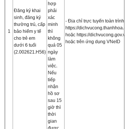
hợp
Đăng ký khai
phải
sinh, đăng ký
xác
- Địa chỉ trực tuyến toàn trình:
thường trú, cấp
minh
https://dichvucong.thanhhoa.go
1
bảo hiểm y tế
thì
hoặc https://dichvucong.gov.vn
cho trẻ em
không
hoặc trên ứng dụng VNeID
dưới 6 tuổi
quá 05
(2.002621.H56)
ngày
làm
việc.
Nếu
tiếp
nhận
hồ sơ
sau 15
giờ thì
thời
gian
được