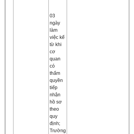
03
ngày
làm
việc kể
từ khi
cơ
quan
có
thẩm
quyền
tiếp
nhận
hồ sơ
theo
quy
định;
Trường