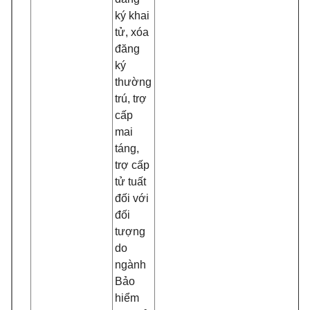
ký khai
tử, xóa
đăng
ký
thường
trú, trợ
cấp
mai
táng,
trợ cấp
tử tuất
đối với
đối
tượng
do
ngành
Bảo
hiểm