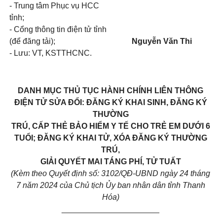
- Trung tâm Phục vụ HCC
tỉnh;
- Cổng thông tin điện tử tỉnh
(để đăng tải);
Nguyễn Văn Thi
- Lưu: VT, KSTTHCNC.
DANH MỤC
THỦ TỤC HÀNH CHÍNH LIÊN THÔNG
ĐIỆN TỬ SỬA ĐỔI: ĐĂNG KÝ KHAI SINH, ĐĂNG KÝ
THƯỜNG
TRÚ, CẤP THẺ BẢO HIỂM Y TẾ CHO TRẺ EM DƯỚI 6
TUỔI; ĐĂNG KÝ KHAI TỬ, XÓA ĐĂNG KÝ THƯỜNG
TRÚ,
GIẢI QUYẾT MAI TÁNG PHÍ, TỬ TUẤT
(Kèm theo Quyết định số: 3102/QĐ-UBND ngày 24 tháng
7 năm 2024 của Chủ tịch Ủy ban nhân dân tỉnh Thanh
Hóa)
______________________