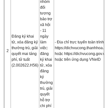
nhóm
đối
tượng
bảo trợ
xã hội
- 11
Đăng ký khai
ngày
tử, xóa đăng ký
làm
- Địa chỉ trực tuyến toàn trình:
thường trú, giải
việc:
https://dichvucong.thanhhoa.go
2
quyết mai táng
đăng
hoặc https://dichvucong.gov.vn
phí, tử tuất
ký khai
hoặc trên ứng dụng VNeID
(2.002622.H56)
tử, xóa
đăng
ký
thường
trú, giải
quyết
hỗ trợ
chi phí