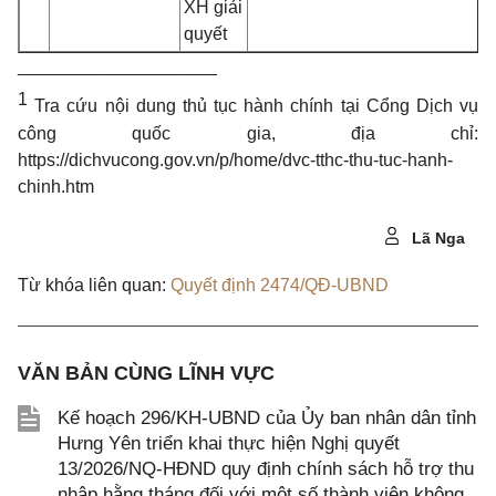
XH giải
quyết
____________________
1
Tra cứu nội dung thủ tục hành chính tại Cổng Dịch vụ
công quốc gia, địa chỉ:
https://dichvucong.gov.vn/p/home/dvc-tthc-thu-tuc-hanh-
chinh.htm
Lã Nga
Từ khóa liên quan:
Quyết định 2474/QĐ-UBND
VĂN BẢN CÙNG LĨNH VỰC
Kế hoạch 296/KH-UBND của Ủy ban nhân dân tỉnh
Hưng Yên triển khai thực hiện Nghị quyết
13/2026/NQ-HĐND quy định chính sách hỗ trợ thu
nhập hằng tháng đối với một số thành viên không