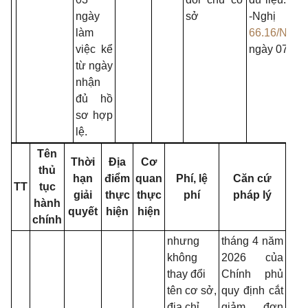
ngày
sở
-Nghị quy
làm
66.16/NQ-
việc kể
ngày 07
từ ngày
nhận
đủ hồ
sơ hợp
lệ.
Tên
Thời
Địa
Cơ
thủ
hạn
điểm
quan
Phí, lệ
Căn cứ
TT
tục
giải
thực
thực
phí
pháp lý
hành
quyết
hiện
hiện
chính
nhưng
tháng 4 năm
không
2026 của
thay đổi
Chính phủ
tên cơ sở,
quy định cắt
địa chỉ,
giảm, đơn