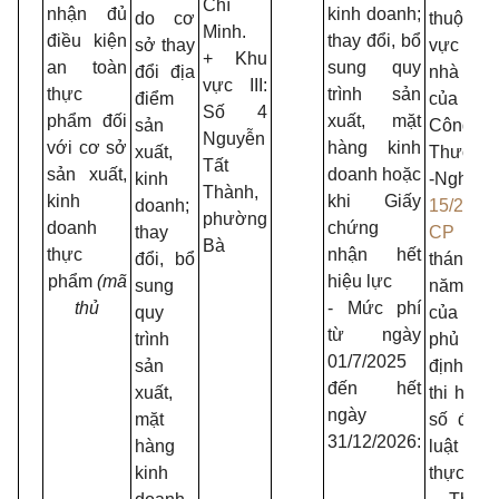
Chí
nhận đủ
kinh doanh;
do cơ
thuộc 
Minh.
điều kiện
thay đổi, bổ
sở thay
vực quả
+ Khu
an toàn
sung quy
đổi địa
nhà n
vực III:
thực
trình sản
điểm
của 
Số 4
phẩm đối
xuất, mặt
sản
Công
Nguyễn
với cơ sở
hàng kinh
xuất,
Thương;
Tất
sản xuất,
doanh hoặc
kinh
-Nghị 
Thành,
kinh
khi Giấy
doanh;
15/2018
phường
doanh
chứng
thay
CP
ngày
Bà
thực
nhận hết
đổi, bổ
tháng
phẩm
(mã
hiệu lực
sung
năm 2
thủ
- Mức phí
quy
của Ch
từ ngày
trình
phủ 
01/7/2025
sản
định chi 
đến hết
xuất,
thi hành
ngày
mặt
số điều
31/12/2026:
hàng
luật an 
kinh
thực ph