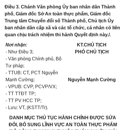
Điều 3. Chánh Văn phòng Ủy ban nhân dân Thành
phố, Giám đốc Sở An toàn thực phẩm, Giám đốc
Trung tâm Chuyển đổi số Thành phố, Chủ tịch Ủy
ban nhân dân cấp xã và các tổ chức, cá nhân có liên
quan chịu trách nhiệm thi hành Quyết định này./.
Nơi nhận:
KT.CHỦ TỊCH
- Như Điều 3;
PHÓ CHỦ TỊCH
- Văn phòng Chính phủ, Bộ
Tư pháp;
- TTUB: CT, PCT Nguyễn
Mạnh Cường;
Nguyễn Mạnh Cường
- VPUB: CVP, PCVP/VX;
- TT TTĐT TP;
- TT PV HCC TP;
- Lưu: VT, (KSTT/Tr).
DANH MỤC THỦ TỤC HÀNH CHÍNH ĐƯỢC SỬA
ĐỔI, BỔ SUNG LĨNH VỰC AN TOÀN THỰC PHẨM