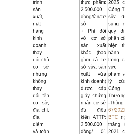
trình
thực phẩm:
2025 của 
sản
2.500.000
Công Thươ
xuất,
đồng/lần/cơ
sửa đổi, 
mặt
sở;
sung một 
hàng
+ Phí đối
quy định 
kinh
với cơ sở
phân cấp t
doanh;
sản xuất
hiện thủ 
thay
khác (bao
hành chí
đổi chủ
gồm cả cơ
trong các l
cơ sở
sở vừa sản
vực thu
nhưng
xuất vừa
phạm vi q
không
kinh doanh)
lý của 
thay
được cấp
Công
đổi tên
giấy chứng
Thương;
cơ sở,
nhận cơ sở
-Thông tư
địa chỉ,
đủ điều
67/2021/TT-
địa
kiện ATTP:
BTC
ngày 
điểm
2.500.000
tháng 8 n
và toàn
đồng/ 01
2021 của 