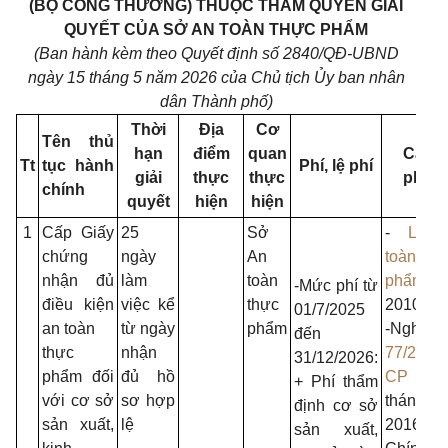
(BỘ CÔNG THƯƠNG) THUỘC THẨM QUYỀN GIẢI
QUYẾT CỦA SỞ AN TOÀN THỰC PHẨM
(Ban hành kèm theo Quyết định số 2840/QĐ-UBND
ngày 15 tháng 5 năm 2026 của Chủ tịch Ủy ban nhân
dân Thành phố)
Thời
Địa
Cơ
Tên thủ
hạn
điểm
quan
Căn 
Tt
tục hành
Phí, lệ phí
giải
thực
thực
pháp 
chính
quyết
hiện
hiện
1
Cấp Giấy
25
Sở
-
Luật
chứng
ngày
An
toàn t
nhận đủ
làm
toàn
phẩm
n
-Mức phí từ
điều kiện
việc kể
thực
2010.
01/7/2025
an toàn
từ ngày
phẩm
-Nghị 
đến
thực
nhận
77/2016
31/12/2026:
phẩm đối
đủ hồ
CP
ngày
+ Phí thẩm
với cơ sở
sơ hợp
tháng 7
định cơ sở
sản xuất,
lệ
2016 
sản xuất,