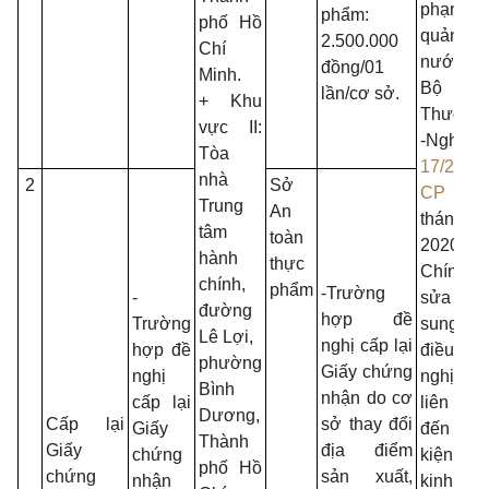
phạm
phẩm:
phố Hồ
quản lý
2.500.000
Chí
nước 
đồng/01
Minh.
Bộ C
lần/cơ sở.
+ Khu
Thương;
vực II:
-Nghị 
Tòa
17/2020
nhà
2
Sở
CP
ngày
Trung
An
tháng 2
tâm
toàn
2020 
hành
thực
Chính 
chính,
phẩm
-Trường
-
sửa đổi
đường
hợp đề
Trường
sung mộ
Lê Lợi,
nghị cấp lại
hợp đề
điều của
phường
Giấy chứng
nghị
nghị đ
Bình
nhận do cơ
cấp lại
liên q
Dương,
Cấp lại
sở thay đổi
Giấy
đến đ
Thành
Giấy
địa điểm
chứng
kiện đầ
phố Hồ
chứng
sản xuất,
nhận
kinh d