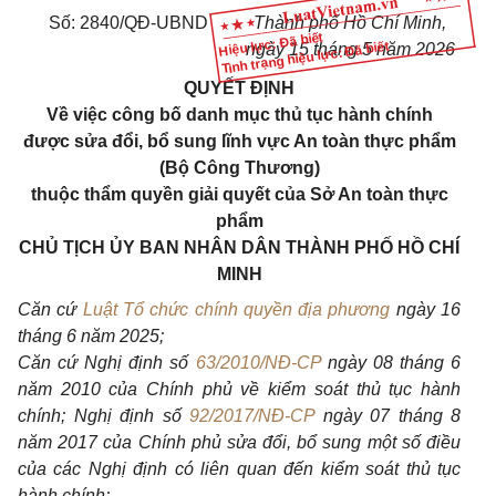
Số: 2840/QĐ-UBND
Thành phố Hồ Chí Minh,
Hiệu lực: Đã biết
Tình trạng hiệu lực: Đã biết
ngày 15 tháng 5 năm 2026
QUYẾT ĐỊNH
Về việc công bố danh mục thủ tục hành chính
được sửa đổi, bổ sung lĩnh vực An toàn thực phẩm
(Bộ Công Thương)
thuộc thẩm quyền giải quyết của Sở An toàn thực
phẩm
CHỦ TỊCH ỦY BAN NHÂN DÂN THÀNH PHỐ HỒ CHÍ
MINH
Căn cứ
Luật Tổ chức chính quyền địa phương
ngày 16
tháng 6 năm 2025;
Căn cứ Nghị định số
63/2010/NĐ-CP
ngày 08 tháng 6
năm 2010 của Chính phủ về kiểm soát thủ tục hành
chính; Nghị định số
92/2017/NĐ-CP
ngày 07 tháng 8
năm 2017 của Chính phủ sửa đổi, bổ sung một số điều
của các Nghị định có liên quan đến kiểm soát thủ tục
hành chính;