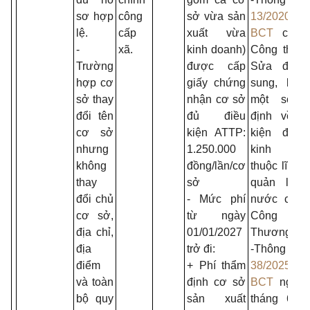
sơ hợp
công
sở vừa sản
13/2020/TT-
lệ.
cấp
xuất vừa
BCT
của 
-
xã.
kinh doanh)
Công thươ
Trường
được cấp
Sửa đổi, 
hợp cơ
giấy chứng
sung, bãi
sở thay
nhận cơ sở
một số q
đổi tên
đủ điều
định về đ
cơ sở
kiện ATTP:
kiện đầu 
nhưng
1.250.000
kinh doa
không
đồng/lần/cơ
thuộc lĩnh 
thay
sở
quản lý n
đổi chủ
- Mức phí
nước của 
cơ sở,
từ ngày
Công
địa chỉ,
01/01/2027
Thương;
địa
trở đi:
-Thông 
điểm
+ Phí thẩm
38/2025/TT-
và toàn
định cơ sở
BCT
ngày 
bộ quy
sản xuất
tháng 6 n