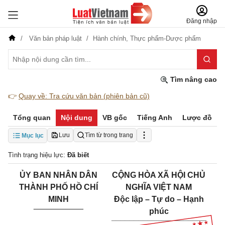
Đăng nhập
Văn bản pháp luật
Hành chính,
Thực phẩm-Dược phẩm
Tìm nâng cao
👉
Quay về: Tra cứu văn bản (phiên bản cũ)
Tổng quan
Nội dung
VB gốc
Tiếng Anh
Lược đồ
Lưu
Tìm từ trong trang
Mục lục
Tình trạng hiệu lực:
Đã biết
ỦY BAN NHÂN DÂN
CỘNG HÒA XÃ HỘI CHỦ
THÀNH PHỐ HỒ CHÍ
NGHĨA VIỆT NAM
MINH
Độc lập – Tự do – Hạnh
___________
phúc
_____________________