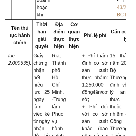
doanh
- Thôn
hoặc
43/2018/
khi
BCT
ngà
Thời
Địa
Cơ
Tên thủ
hạn
điểm
quan
Căn cứ ph
tục hành
Phí, lệ phí
giải
thực
thực
lý
chính
quyết
hiện
hiện
tục
Giấy
Rịa,
+ Phí thẩm
15 tháng 
2.000535).
chứng
Thành
định cơ sở
năm 2018 
nhận
phố
sản xuất
Bộ Cô
hết
Hồ
thực phẩm:
Thương q
hiệu
Chí
1.250.000
định về q
lực: 25
Minh.
đồng/lần/cơ
lý an to
ngày
-Trung
sở;
thực ph
làm
tâm
+ Phí đối
thuộc trá
việc kể
Phục
với cơ sở
nhiệm của
từ ngày
vụ
sản xuất
Công
nhận
hành
khác (bao
Thương;
đủ hồ
chính
gồm cả cơ
-Thông tư