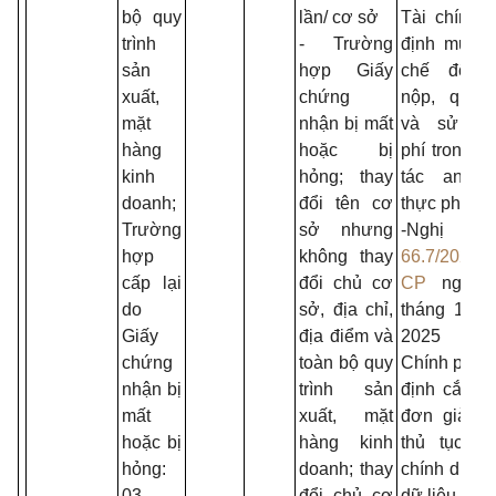
bộ quy
lần/ cơ sở
Tài chính 
trình
- Trường
định mức t
sản
hợp Giấy
chế độ th
xuất,
chứng
nộp, quản
mặt
nhận bị mất
và sử dụ
hàng
hoặc bị
phí trong c
kinh
hỏng; thay
tác an to
doanh;
đổi tên cơ
thực phẩm;
Trường
sở nhưng
-Nghị quy
hợp
không thay
66.7/2025/
cấp lại
đổi chủ cơ
CP
ngày 
do
sở, địa chỉ,
tháng 11 
Giấy
địa điểm và
2025 c
chứng
toàn bộ quy
Chính phủ 
nhận bị
trình sản
định cắt gi
mất
xuất, mặt
đơn giản 
hoặc bị
hàng kinh
thủ tục h
hỏng:
doanh; thay
chính dựa t
03
đổi chủ cơ
dữ liệu.