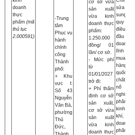
kinh
Chính 
cơ sở vừa
doanh
sửa đổi
sản xuất
thực
sung mộ
vừa kinh
-Trung
phẩm
(mã
quy địn
doanh thực
tâm
thủ tục
điều k
phẩm:
Phục vụ
2.000591)
đầu tư 
1.250.000
hành
doanh t
đồng/ 01
chính
lĩnh 
lần/ cơ sở.
công
mua 
- Mức phí
Thành
hàng 
từ
phố:
quốc tế,
01/01/2027
+ Khu
chất, vật
trở đi:
vực I:
nổ c
+ Phí thẩm
Số 43
nghiệp,
định cơ sở
Nguyễn
phân b
sản xuất,
Văn Bá,
kinh d
cơ sở vừa
phường
khí, k
sản xuất
Thủ
doanh 
vừa kinh
Đức,
phẩm t
doanh thực
Thành