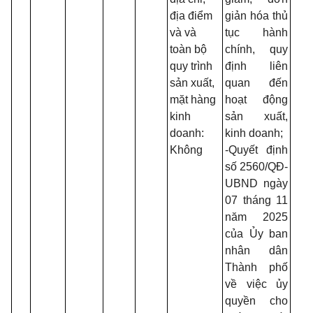
địa điểm
giản hóa thủ
và và
tục hành
toàn bộ
chính, quy
quy trình
định liên
sản xuất,
quan đến
mặt hàng
hoạt động
kinh
sản xuất,
doanh:
kinh doanh;
Không
-Quyết định
số 2560/QĐ-
UBND ngày
07 tháng 11
năm 2025
của Ủy ban
nhân dân
Thành phố
về việc ủy
quyền cho