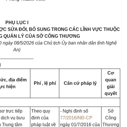
PHỤ LỤC I
ỢC SỬA ĐỔI, BỔ SUNG TRONG CÁC LĨNH VỰC THUỘC
G QUẢN LÝ CỦA SỞ CÔNG THƯƠNG
gày 08/5/2026 của Chủ tịch Ủy ban nhân dân tỉnh Nghệ
An)
_____________
H
Cơ
ức, địa điểm
quan
Phí , lệ phí
Căn cứ pháp lý
ực hiện
giải
quyết
sơ trực tiếp
Theo quy
- Nghị định số
Sở
 dịch vụ bưu
định của
77/2016/NĐ-CP
Công
n Trung tâm
pháp luật về
ngày 01/7/2016 của
Thương