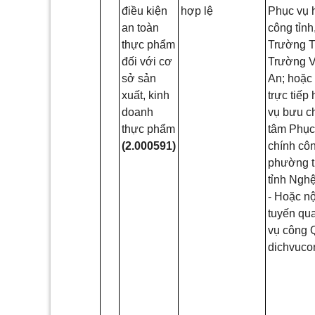
điều kiện
hợp lệ
Phục vụ 
an toàn
công tỉnh
thực phẩm
Trường T
đối với cơ
Trường V
sở sản
An; hoặc
xuất, kinh
trực tiếp
doanh
vụ bưu c
thực phẩm
tâm Phục
(2.000591)
chính côn
phường t
tỉnh Nghệ
- Hoặc nộ
tuyến qu
vụ công 
dichvuco