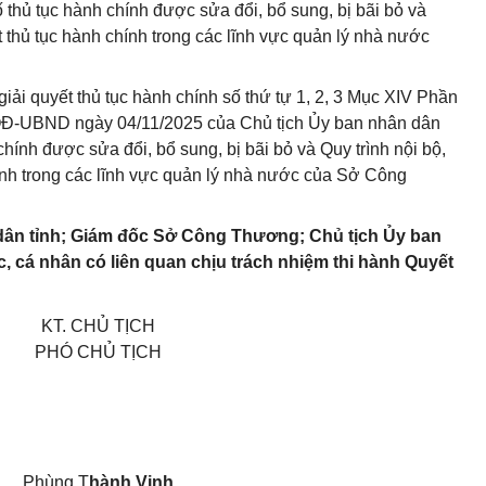
thủ tục hành chính được sửa đổi, bổ sung, bị bãi bỏ và
ết thủ tục hành chính trong các lĩnh vực quản lý nhà nước
ử giải quyết thủ tục hành chính số thứ tự 1, 2, 3 Mục XIV Phần
9/QĐ-UBND ngày 04/11/2025 của Chủ tịch Ủy ban nhân dân
hính được sửa đổi, bổ sung, bị bãi bỏ và Quy trình nội bộ,
chính trong các lĩnh vực quản lý nhà nước của Sở Công
dân tỉnh; Giám đốc Sở Công Thương; Chủ tịch Ủy ban
, cá nhân có liên quan chịu trách nhiệm thi hành Quyết
KT. CHỦ TỊCH
PHÓ CHỦ TỊCH
Phùng T
hành Vinh