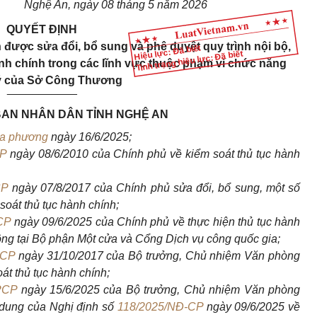
Nghệ An, ngày 08 tháng 5 năm 2026
QUYẾT ĐỊNH
được sửa đổi, bổ sung và phê duyệt quy trình nội bộ,
Hiệu lực: Đã biết
Tình trạng hiệu lực: Đã biết
hành chính trong các lĩnh vực thuộc phạm vi chức năng
ý của Sở Công Thương
___________
BAN NHÂN DÂN TỈNH NGHỆ AN
ịa phương
ngày 16/6/2025;
CP
ngày 08/6/2010 của Chính phủ về kiểm soát thủ tục hành
CP
ngày 07/8/2017 của Chính phủ sửa đổi, bổ sung, một số
soát thủ tục hành chính;
CP
ngày 09/6/2025 của Chính phủ về thực
hiện thủ tục hành
ông tại Bộ phận Một cửa
và Cổng Dịch vụ công quốc gia;
PCP
ngày 31/10/2017 của Bộ trưởng, Chủ nhiệm Văn phòng
t thủ tục hành chính;
PCP
ngày 15/6/2025 của Bộ trưởng, Chủ nhiệm Văn phòng
 dung của Nghị định số
118/2025/NĐ-CP
ngày 09/6/2025 về