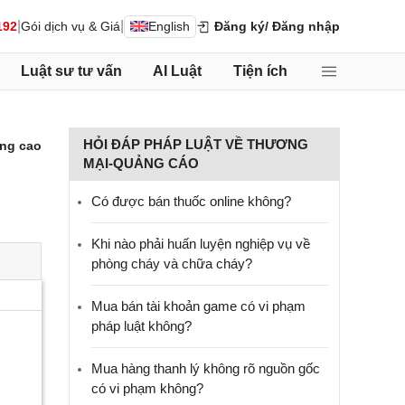
|
|
192
Gói dịch vụ & Giá
English
Đăng ký
/ Đăng nhập
Luật sư tư vấn
AI Luật
Tiện ích
HỎI ĐÁP PHÁP LUẬT VỀ THƯƠNG
ng cao
MẠI-QUẢNG CÁO
Có được bán thuốc online không?
Khi nào phải huấn luyện nghiệp vụ về
phòng cháy và chữa cháy?
Mua bán tài khoản game có vi phạm
pháp luật không?
Mua hàng thanh lý không rõ nguồn gốc
có vi phạm không?