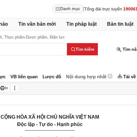
|
Danh mục
Tổng đài trực tuyến
19006
hảo
Tin văn bản mới
Tin pháp luật
Bản tin luật
nh,
Thực phẩm-Dược phẩm,
Điện lực
Tìm kiếm
Tìm nâ
lực
VB liên quan
Lược đồ
Nội dung hợp nhất
Tải về
In
CỘNG HÒA XÃ HỘI CHỦ NGHĨA VIỆT NAM
Độc lập - Tự do - Hạnh phúc
__________________