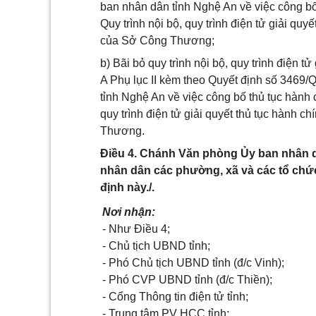
ban nhân dân tỉnh Nghệ An về việc công bố 
Quy trình nội bộ, quy trình điện tử giải quy
của Sở Công Thương;
b) Bãi bỏ quy trình nội bộ, quy trình điện t
A Phụ lục II kèm theo Quyết định số 346
tỉnh Nghệ An về việc công bố thủ tục hành c
quy trình điện tử giải quyết thủ tục hành 
Thương.
Điều 4. Chánh Văn phòng Ủy ban nhân 
nhân dân các phường, xã và các tổ chức
định này./.
Nơi nhận:
- Như Điều 4;
- Chủ tịch UBND tỉnh;
- Phó Chủ tịch UBND tỉnh (đ/c Vinh);
- Phó CVP UBND tỉnh (đ/c Thiền);
- Cổng Thông tin điện tử tỉnh;
- Trung tâm PV HCC tỉnh;