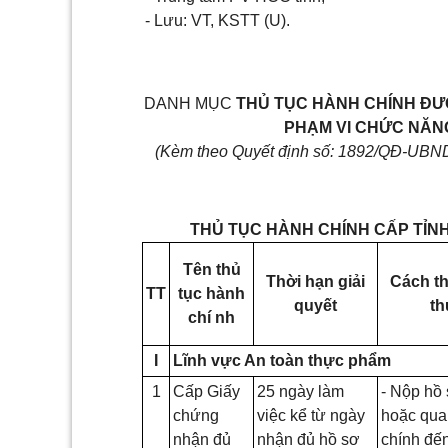
- Lưu: VT, KSTT (U).
DANH MỤC
THỦ TỤC HÀNH CHÍNH ĐƯ
PHẠM VI CHỨC NĂN
(Kèm theo Quyết đ
ịnh số:
1892/QĐ-UBND n
THỦ TỤC HÀNH CHÍNH CẤP TỈN
Tên thủ
Thời hạn giải
Cách th
TT
tục
hành
quyết
th
chí nh
I
Lĩnh vực An toàn thực phẩm
1
Cấp Giấy
25 ngày làm
- Nộp hồ 
chứng
việc kể từ ngày
hoặc qua
nhận đủ
nhận đủ hồ sơ
chính đế