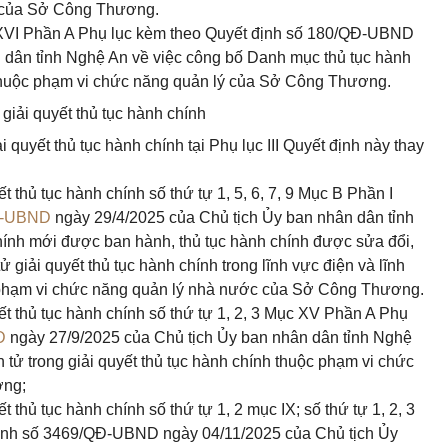
c của Sở Công Thương.
c XVI Phần A Phụ lục kèm theo Quyết định số 180/QĐ-UBND
 dân tỉnh Nghệ An về việc công bố Danh mục thủ tục hành
c thuộc phạm vi chức năng quản lý của Sở Công Thương.
ử giải quyết thủ tục hành chính
ải quyết thủ tục hành chính tại Phụ lục III Quyết định này thay
yết thủ tục hành chính số thứ tự 1, 5, 6, 7, 9 Mục B Phần I
Đ-UBND
ngày 29/4/2025 của Chủ tịch Ủy ban nhân dân tỉnh
ính mới được ban hành, thủ tục hành chính được sửa đổi,
tử giải quyết thủ tục hành chính trong lĩnh vực điện và lĩnh
c phạm vi chức năng quản lý nhà nước của Sở Công Thương.
uyết thủ tục hành chính số thứ tự 1, 2, 3 Mục XV Phần A Phụ
D
ngày 27/9/2025 của Chủ tịch Ủy ban nhân dân tỉnh Nghệ
ện tử trong giải quyết thủ tục hành chính thuộc phạm vi chức
ơng;
yết thủ tục hành chính số thứ tự 1, 2 mục IX; số thứ tự 1, 2, 3
 định số 3469/QĐ-UBND ngày 04/11/2025 của Chủ tịch Ủy