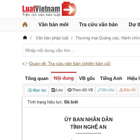
Văn bản mới
Tra cứu văn bản
Dự t
Văn bản pháp luật
Thương mại-Quảng cáo,
Hành chí
👉
Quay về: Tra cứu văn bản (phiên bản cũ)
Nội dung
Tổng quan
VB gốc
Tiếng Anh
Hiệu 
Lưu
Theo dõi VB
Ghi chú
Báo lỗi
Mục lục
Tình trạng hiệu lực:
Đã biết
ỦY BAN NHÂN DÂN
TỈNH NGHỆ AN
_________