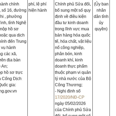
hành chính
phí, lệ phí
Chính phủ Sửa đổi,
(Ủy ban
, số 16, đường
hiện hành
bổ sung một số quy
nhân
hi , phường
định về điều kiện
dân tỉnh
inh, tỉnh Nghệ
đầu tư kinh doanh
ủy
 nộp hồ sơ
trong lĩnh vực mua
quyền)
 hoặc qua dịch
bán hàng hóa quốc
hính đến Trung
tế, hóa chất, vật liệu
 vụ hành
nổ công nghiệp,
g các xã,
phân bón, kinh
rên địa bàn
doanh khí, kinh
 An;
doanh thực phẩm
p hồ sơ trực
thuộc phạm vi quản
a Cổng Dịch
lý nhà nước của Bộ
Quốc gia:
Công Thương;
ng.gov.vn
- Nghị định số
17/2020/NĐ-CP
ngày 05/02/2026
của Chính phủ Sửa
đổi, bổ sung một số