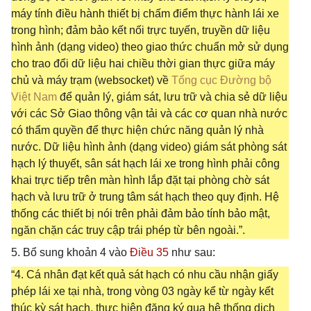
máy tính điều hành thiết bị chấm điểm thực hành lái xe
trong hình; đảm bảo kết nối trực tuyến, truyền dữ liệu
hình ảnh (dạng video) theo giao thức chuẩn mở sử dụng
cho trao đổi dữ liệu hai chiều thời gian thực giữa máy
chủ và máy trạm (websocket) về
Tổng cục Đường bộ
Việt Nam
để quản lý, giám sát, lưu trữ và chia sẻ dữ liệu
với các Sở Giao thông vận tải và các cơ quan nhà nước
có thẩm quyền để thực hiện chức năng quản lý nhà
nước. Dữ liệu hình ảnh (dạng video) giám sát phòng sát
hạch lý thuyết, sân sát hạch lái xe trong hình phải công
khai trực tiếp trên màn hình lắp đặt tại phòng chờ sát
hạch và lưu trữ ở trung tâm sát hạch theo quy định. Hệ
thống các thiết bị nói trên phải đảm bảo tính bảo mật,
ngăn chặn các truy cập trái phép từ bên ngoài.”.
5. Bổ sung khoản 4 vào
Điều 35
như sau:
“4. Cá nhân đạt kết quả sát hạch có nhu cầu nhận giấy
phép lái xe tại nhà, trong vòng 03 ngày kể từ ngày kết
thúc kỳ sát hạch, thực hiện đăng ký qua hệ thống dịch