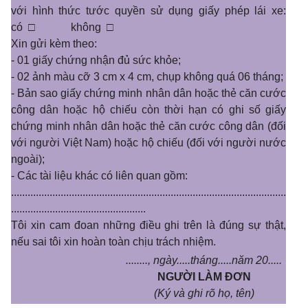
với hình thức tước quyền sử dụng giấy phép lái xe:
có
□
không
□
Xin gửi kèm theo:
- 01 giấy chứng nhận đủ sức khỏe;
- 02 ảnh màu cỡ 3 cm x 4 cm, chụp không quá 06 tháng;
- Bản sao giấy chứng minh nhân dân hoặc thẻ căn cước
công dân hoặc hộ chiếu còn thời hạn có ghi số giấy
chứng minh nhân dân hoặc thẻ căn cước công dân (đối
với người Việt Nam) hoặc hộ chiếu (đối với người nước
ngoài);
- Các tài liệu khác có liên quan gồm:
....................................................................................................
.................................................
Tôi xin cam đoan những điều ghi trên là đúng sự thật,
nếu sai tôi xin hoàn toàn chịu trách nhiệm.
........, ngày.....tháng.....năm 20.....
NGƯỜI LÀM ĐƠN
(Ký và ghi rõ họ, tên)