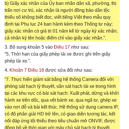
b) Giấy xác nhận của Ủy ban nhân dân xã, phường, thị
trấn nơi cư trú, xác nhận là người đồng bào dân tộc
thiểu số không biết đọc, viết tiếng Việt theo mẫu quy
định tại Phụ lục 24 ban hành kèm theo Thông tư này;
giấy xác nhận có giá trị 01 năm kể từ ngày ký xác nhận;
cá nhân ký tên hoặc điểm chỉ vào giấy xác nhận.”.
3. Bổ sung khoản 5 vào
Điều 17
như sau:
“5. Thời hạn của giấy phép lái xe được ghi trên giấy
phép lái xe.”.
4.
Khoản 7 Điều 18
được sửa đổi như sau:
“7. Thực hiện giám sát bằng hệ thống Camera đối với
phòng sát hạch lý thuyết, sân sát hạch lái xe trong hình
tại các khu vực có bài sát hạch: Xuất phát, dừng và khởi
hành xe trên dốc, qua vệt bánh xe, qua ngã tư, ghép xe
vào nơi đỗ và bài kết thúc. Hệ thống sử dụng camera IP,
có độ phân giải HD trở lên, có giao diện tương tác, kết
nối đáp ứng tối thiểu theo tiêu chuẩn mở ONVIF, được
đồng bộ về thời gian với máy chủ sát hạch lý thuyết,