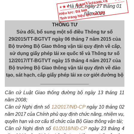
Hà Nội
, ngày
27
tháng
01
Hiệu lực: Đã biết
Tình trạng hiệu lực: Đã biết
năm
2021
THÔNG TƯ
Sửa đổi, bổ sung một số điều Thông tư số
29/2015/TT-BGTVT ngày 06 tháng 7 năm 2015 của
Bộ trưởng Bộ Giao thông vận tải quy định về cấp,
sử dụng giấy phép lái xe quốc tế và Thông tư số
12/2017/TT-BGTVT ngày 15 tháng 4 năm 2017 của
Bộ trưởng Bộ Giao thông vận tải quy định về đào
tạo, sát hạch, cấp giấy phép lái xe cơ giới đường bộ
__________________
Căn cứ Luật Giao thông đường bộ ngày 13 tháng 11
năm 2008;
Căn cứ Nghị định số
12/2017/NĐ-CP
ngày 10 tháng 02
năm 2017 của Chính phủ quy định chức năng, nhiệm vụ,
quyền hạn và cơ cấu tổ chức của Bộ Giao thông vận tải;
Căn cứ Nghị định số
61/2018/NĐ-CP
ngày 23 tháng 4