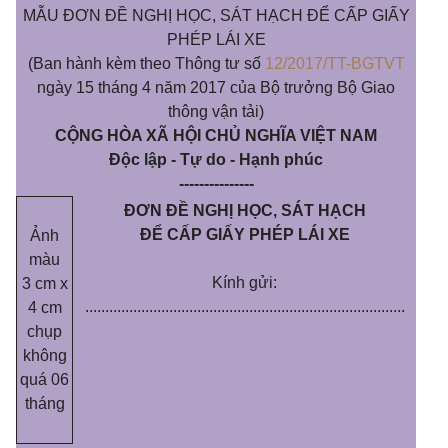
MẪU ĐƠN ĐỀ NGHỊ HỌC, SÁT HẠCH ĐỂ CẤP GIẤY
PHÉP LÁI XE
(Ban hành kèm theo Thông tư số
12/2017/TT-BGTVT
ngày 15 tháng 4 năm 2017 của Bộ trưởng Bộ Giao
thông vận tải)
CỘNG HÒA XÃ HỘI CHỦ NGHĨA VIỆT NAM
Độc lập - Tự do - Hạnh phúc
---------------
ĐƠN ĐỀ NGHỊ HỌC, SÁT HẠCH
ĐỂ CẤP GIẤY PHÉP LÁI XE
Ảnh
màu
Kính gửi:
3 cm x
................................................................................
4 cm
chụp
không
quá 06
tháng