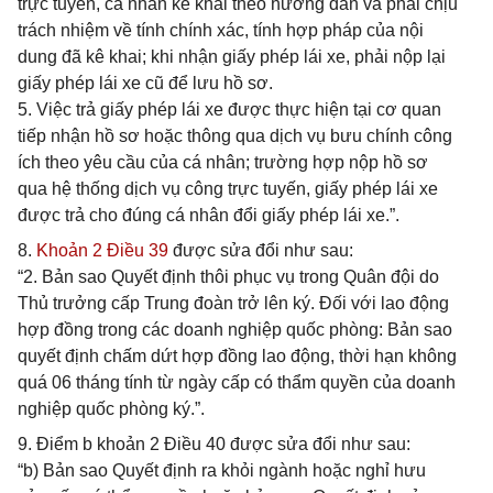
trực tuyến, cá nhân kê khai theo hướng dẫn và phải chịu
trách nhiệm về tính chính xác, tính hợp pháp của nội
dung đã kê khai; khi nhận giấy phép lái xe, phải nộp lại
giấy phép lái xe cũ để lưu hồ sơ.
5. Việc trả giấy phép lái xe được thực hiện tại cơ quan
tiếp nhận hồ sơ hoặc thông qua dịch vụ bưu chính công
ích theo yêu cầu của cá nhân; trường hợp nộp hồ sơ
qua hệ thống dịch vụ công trực tuyến, giấy phép lái xe
được trả cho đúng cá nhân đổi giấy phép lái xe.”.
8.
Khoản 2 Điều 39
được sửa đổi như sau:
“2. Bản sao Quyết định thôi phục vụ trong Quân đội do
Thủ trưởng cấp Trung đoàn trở lên ký. Đối với lao động
hợp đồng trong các doanh nghiệp quốc phòng: Bản sao
quyết định chấm dứt hợp đồng lao động, thời hạn không
quá 06 tháng tính từ ngày cấp có thẩm quyền của doanh
nghiệp quốc phòng ký.”.
9. Điểm b khoản 2 Điều 40 được sửa đổi như sau:
“b) Bản sao Quyết định ra khỏi ngành hoặc nghỉ hưu