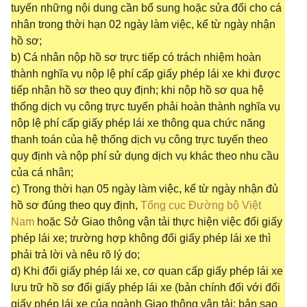
tuyến những nội dung cần bổ sung hoặc sửa đổi cho cá
nhân trong thời hạn 02 ngày làm việc, kể từ ngày nhận
hồ sơ;
b) Cá nhân nộp hồ sơ trực tiếp có trách nhiệm hoàn
thành nghĩa vụ nộp lệ phí cấp giấy phép lái xe khi được
tiếp nhận hồ sơ theo quy định; khi nộp hồ sơ qua hệ
thống dịch vụ công trực tuyến phải hoàn thành nghĩa vụ
nộp lệ phí cấp giấy phép lái xe thông qua chức năng
thanh toán của hệ thống dịch vụ công trực tuyến theo
quy định và nộp phí sử dụng dịch vụ khác theo nhu cầu
của cá nhân;
c) Trong thời hạn 05 ngày làm việc, kể từ ngày nhận đủ
hồ sơ đúng theo quy định,
Tổng cục Đường bộ Việt
Nam
hoặc Sở Giao thông vận tải thực hiện việc đổi giấy
phép lái xe; trường hợp không đổi giấy phép lái xe thì
phải trả lời và nêu rõ lý do;
d) Khi đổi giấy phép lái xe, cơ quan cấp giấy phép lái xe
lưu trữ hồ sơ đổi giấy phép lái xe (bản chính đối với đổi
giấy phép lái xe của ngành Giao thông vận tải; bản sao