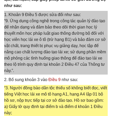
như sau:
1. Khoản 9 Điều 5 được sửa đổi như sau:
“9. Ứng dụng công nghệ trong công tác quản lý đào tạo
để nhận dạng và đảm bảo theo dõi thời gian học lý
thuyết môn học pháp luật giao thông đường bộ đối với
học viên học lái xe ô tô (trừ hạng B1) và bảo đảm cơ sở
vật chất, trang thiết bị phục vụ giảng dạy, học tập để
nâng cao chất lượng đào tạo lái xe; sử dụng phần mềm
mô phỏng các tình huống giao thông để đào tạo lái xe
theo lộ trình quy định tại khoản 2 Điều 47 của Thông tư
này.”.
2. Bổ sung khoản 3 vào
Điều 9
như sau:
“3. Người đồng bào dân tộc thiểu số không biết đọc, viết
tiếng Việt học lái xe mô tô hạng A1, hạng A4 lập 01 bộ
hồ sơ, nộp trực tiếp tại cơ sở đào tạo. Hồ sơ bao gồm:
a) Giấy tờ quy định tại điểm b và điểm d khoản 1 Điều
này;