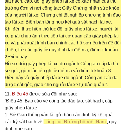
sát hạch, cấp, đổi giấy phép lái xe có xác nhận của thủ
trưởng đơn vị nơi công tác; Giấy Chứng nhận sức khỏe
của người lái xe; Chứng chỉ tốt nghiệp chương trình đào
tạo lái xe; Biên bản tổng hợp kết quả sát hạch lái xe.
Khi đến thực hiện thủ tục đổi giấy phép lái xe, người lái
xe phải chụp ảnh trực tiếp tại cơ quan cấp giấy phép lái
xe và phải xuất trình bản chính các hồ sơ nêu trên để đối
chiếu, trừ các giấy tờ quy định tại điểm a, điểm c khoản
2 Điều này.
Hồ sơ đổi giấy phép lái xe do ngành Công an cấp là hồ
sơ gốc, gồm tài liệu ghi ở điểm a và điểm b khoản 3
Điều này và giấy phép lái xe do ngành Công an cấp đã
được cắt góc, giao cho người lái xe tự bảo quản.”.
11.
Điều 45
được sửa đổi như sau:
“Điều 45. Báo cáo về công tác đào tạo, sát hạch, cấp
giấy phép lái xe
1. Sở Giao thông vận tải gửi báo cáo định kỳ kết quả
các kỳ sát hạch về
Tổng cục Đường bộ Việt Nam
, quy
định như sau: