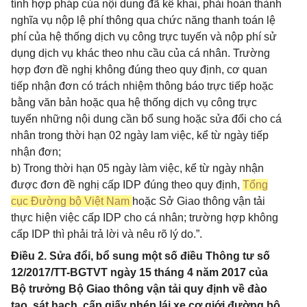
tính hợp pháp của nội dung đã kê khai, phải hoàn thành
nghĩa vụ nộp lệ phí thông qua chức năng thanh toán lệ
phí của hệ thống dịch vụ công trực tuyến và nộp phí sử
dụng dịch vụ khác theo nhu cầu của cá nhân. Trường
hợp đơn đề nghị không đúng theo quy định, cơ quan
tiếp nhận đơn có trách nhiệm thông báo trực tiếp hoặc
bằng văn bản hoặc qua hệ thống dịch vụ công trực
tuyến những nội dung cần bổ sung hoặc sửa đổi cho cá
nhân trong thời hạn 02 ngày lam việc, kể từ ngày tiếp
nhận đơn;
b) Trong thời hạn 05 ngày làm việc, kể từ ngày nhận
được đơn đề nghị cấp IDP đúng theo quy định,
Tổng
cục Đường bộ Việt Nam
hoặc Sở Giao thông vận tải
thực hiện việc cấp IDP cho cá nhân; trường hợp không
cấp IDP thì phải trả lời và nêu rõ lý do.”.
Điều 2. Sửa đổi, bổ sung một số điều Thông tư số
12/2017/TT-BGTVT ngày 15 tháng 4 năm 2017 của
Bộ trưởng Bộ Giao thông vận tải quy định về đào
tạo, sát hạch, cấp giấy phép lái xe cơ giới đường bộ