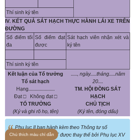
Thí sinh ký tên
IV. KẾT QUẢ SÁT HẠCH THỰC HÀNH LÁI XE TRÊN
ĐƯỜNG
Số điểm tối
Số điểm đạt
Sát hạch viên nhận xét và
đa
được
ký tên
Thí sinh ký tên
Kết luận của Tổ trưởng
....., ngày.....tháng.....năm
Tổ sát hạch
20....
Hạng.....................
TM. HỘI ĐỒNG SÁT
Đạt
□
Không đạt
□
HẠCH
TỔ TRƯỞNG
CHỦ TỊCH
(Ký và ghi rõ họ, tên)
(Ký tên, đóng dấu)
Phụ lục II ban hành kèm theo Thông tư số
Chú thích màu chỉ dẫn
01/2021/TT-BGTVT được thay thế bởi Phụ lục XV