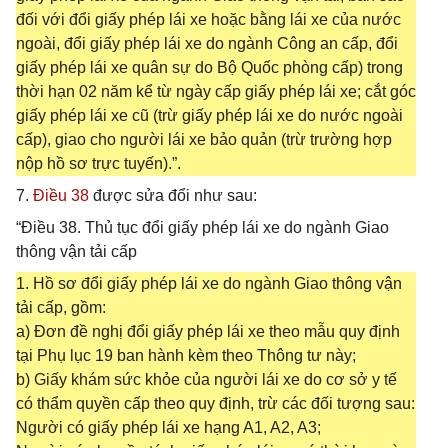
đối với đổi giấy phép lái xe hoặc bằng lái xe của nước
ngoài, đổi giấy phép lái xe do ngành Công an cấp, đổi
giấy phép lái xe quân sự do Bộ Quốc phòng cấp) trong
thời hạn 02 năm kể từ ngày cấp giấy phép lái xe; cắt góc
giấy phép lái xe cũ (trừ giấy phép lái xe do nước ngoài
cấp), giao cho người lái xe bảo quản (trừ trường hợp
nộp hồ sơ trực tuyến).”.
7.
Điều 38
được sửa đổi như sau:
“Điều 38. Thủ tục đổi giấy phép lái xe do ngành Giao
thông vận tải cấp
1. Hồ sơ đổi giấy phép lái xe do ngành Giao thông vận
tải cấp, gồm:
a) Đơn đề nghị đổi giấy phép lái xe theo mẫu quy định
tại Phụ lục 19 ban hành kèm theo Thông tư này;
b) Giấy khám sức khỏe của người lái xe do cơ sở y tế
có thẩm quyền cấp theo quy định, trừ các đối tượng sau:
Người có giấy phép lái xe hạng A1, A2, A3;