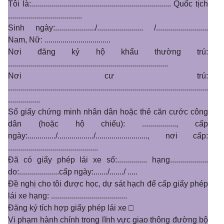
Tôi là:...................................................................... Quốc tịch
.....................................
Sinh ngày:..................../....................... /..........................
Nam, Nữ: .................................
Nơi đăng ký hộ khẩu thường trú:
................................................................................
Nơi cư trú:
....................................................................................................
................
Số giấy chứng minh nhân dân hoặc thẻ căn cước công
dân (hoặc hộ chiếu): ................., cấp
ngày:............../................../.........................., nơi cấp:
.............................................
Đã có giấy phép lái xe số:............... hạng...................
do:....................cấp ngày:......./......./ .....
Đề nghị cho tôi được học, dự sát hạch để cấp giấy phép
lái xe hạng: ......................................
Đăng ký tích hợp giấy phép lái xe □
Vi phạm hành chính trong lĩnh vực giao thông đường bộ