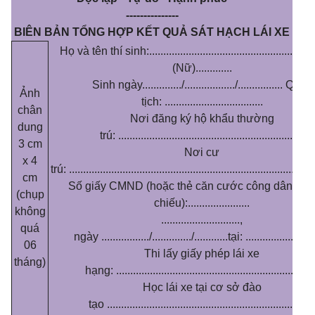
---------------
BIÊN BẢN TỔNG HỢP KẾT QUẢ SÁT HẠCH LÁI XE
Họ và tên thí sinh:...................................
....
................
(Nữ)....
.........
Sinh ngày
..............
/
..................
/
................
Quốc
Ảnh
tịch:
...................................
chân
Nơi đăng ký hộ khẩu thường
dung
trú:
..................................................................
3 cm
Nơi cư
x 4
trú:
.......................................................................................
cm
Số giấy CMND (hoặc thẻ căn cước công dân hoặ
(chụp
chiếu):...
...................
không
............................
,
quá
ngày
.................
/
..............
/
............
tại:
........................
06
Thi lấy giấy phép lái xe
tháng)
hạng:
......................................................................
Học lái xe tại cơ sở đào
tạo
..........................................................................