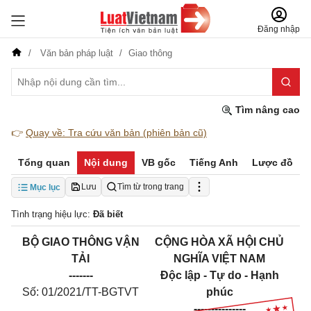
Đăng nhập
Văn bản pháp luật
Giao thông
Tìm nâng cao
👉
Quay về: Tra cứu văn bản (phiên bản cũ)
Tổng quan
Nội dung
VB gốc
Tiếng Anh
Lược đồ
Lưu
Tìm từ trong trang
Mục lục
Tình trạng hiệu lực:
Đã biết
BỘ GIAO THÔNG VẬN
CỘNG HÒA XÃ HỘI CHỦ
TẢI
NGHĨA VIỆT NAM
-------
Độc lập - Tự do - Hạnh
Số:
01
/2021/TT-BGTVT
phúc
---------------