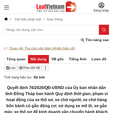
Đăng nhập
Văn bản pháp luật
Giao thông
Tìm nâng cao
👉
Quay về: Tra cứu văn bản (phiên bản cũ)
Tổng quan
Nội dung
VB gốc
Tiếng Anh
Lược đồ
Lưu
Theo dõi VB
Tình trạng hiệu lực:
Đã biết
Quyết định 76/2026/QĐ-UBND của Ủy ban nhân dân
tỉnh Đồng Tháp ban hành Quy định thời gian, phạm vi
hoạt động của xe thô sơ, xe chở người, xe chở hàng
bốn bánh có gắn động cơ; sử dụng xe mô tô, xe gắn
máy, xe thô sơ để kinh doanh vận chuyển hành khách,