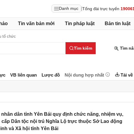
|
Danh mục
Tổng đài trực tuyến
19006
hảo
Tin văn bản mới
Tin pháp luật
Bản tin luật
u tổ chức
Tìm kiếm
Tìm nâ
lực
VB liên quan
Lược đồ
Nội dung hợp nhất
Tải về
nhân dân tỉnh Yên Bái quy định chức năng, nhiệm vụ,
cấp Dân tộc nội trú Nghĩa Lộ trực thuộc Sở Lao động
nh và Xã hội tỉnh Yên Bái