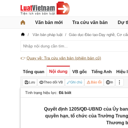
Văn bản mới
Tra cứu văn bản
Dự t
Văn bản pháp luật
Giáo dục-Đào tạo-Dạy nghề,
Cơ cấ
👉
Quay về: Tra cứu văn bản (phiên bản cũ)
Nội dung
Tổng quan
VB gốc
Tiếng Anh
Hiệu 
Lưu
Theo dõi VB
Ghi chú
Báo lỗi
In
Tình trạng hiệu lực:
Đã biết
Quyết định 1205/QĐ-UBND của Ủy ban 
quyền hạn, tổ chức của Trường Trung 
Thương bi