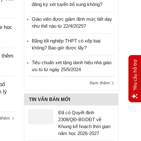
đăng ký xét tuyển bổ sung không?
Giáo viên được giảm định mức tiết dạy
như thế nào từ 22/4/2025?
e học
Bằng tốt nghiệp THPT có xếp loại
không? Bao giờ được lấy?
c thêm
Tiêu chuẩn xét tặng danh hiệu nhà giáo
ưu tú từ ngày 25/5/2024
Xem thêm
bố
 lý
TIN VĂN BẢN MỚI
Yêu
Đã có Quyết định
cầu
 thêm
2308/QĐ-BGDĐT về
hỗ trợ
Khung kế hoạch thời gian
năm học 2026-2027