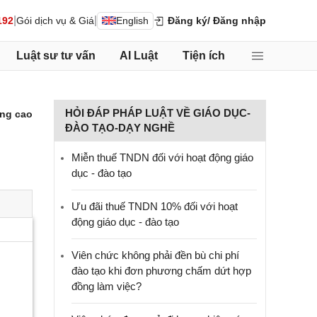
|
|
192
Gói dịch vụ & Giá
English
Đăng ký
/ Đăng nhập
Luật sư tư vấn
AI Luật
Tiện ích
HỎI ĐÁP PHÁP LUẬT VỀ GIÁO DỤC-
ng cao
ĐÀO TẠO-DẠY NGHỀ
Miễn thuế TNDN đối với hoạt động giáo
dục - đào tạo
Ưu đãi thuế TNDN 10% đối với hoạt
động giáo dục - đào tạo
Viên chức không phải đền bù chi phí
đào tạo khi đơn phương chấm dứt hợp
đồng làm việc?