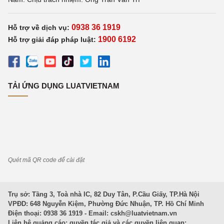
0938 36 1919
Hỗ trợ về dịch vụ:
1900 6192
Hỗ trợ giải đáp pháp luật:
TẢI ỨNG DỤNG LUATVIETNAM
Quét mã QR code để cài đặt
Trụ sở: Tầng 3, Toà nhà IC, 82 Duy Tân, P.Cầu Giấy, TP.Hà Nội
VPĐD: 648 Nguyễn Kiệm, Phường Đức Nhuận, TP. Hồ Chí Minh
Điện thoại: 0938 36 1919 - Email:
cskh@luatvietnam.vn
Liên hệ quảng cáo; quyền tác giả và các quyền liên quan: