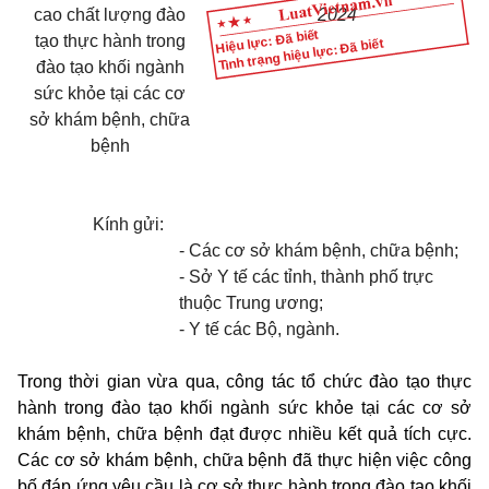
cao chất lượng đào
2024
Hiệu lực: Đã biết
tạo thực hành trong
Tình trạng hiệu lực: Đã biết
đào tạo khối ngành
sức khỏe tại các cơ
sở khám bệnh, chữa
bệnh
Kính gửi:
- Các cơ sở khám bệnh, chữa bệnh;
- Sở Y tế các tỉnh, thành phố trực
thuộc Trung ương;
- Y tế các Bộ, ngành.
Trong thời gian vừa qua, công tác tổ chức đào tạo thực
hành trong đào tạo khối ngành sức khỏe tại các cơ sở
khám bệnh, chữa bệnh đạt được nhiều kết quả tích cực.
Các cơ sở khám bệnh, chữa bệnh đã thực hiện việc công
bố đáp ứng yêu cầu là cơ sở thực hành trong đào tạo khối