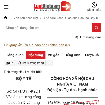
Đăng nhập
Văn bản pháp luật
Y tế-Sức khỏe,
Giáo dục-Đào tạo-Dạy nghề
Tìm nâng cao
👉
Quay về: Tra cứu văn bản (phiên bản cũ)
Tổng quan
Nội dung
VB gốc
Tiếng Anh
Lược đồ
Lưu
Tìm từ trong trang
Tình trạng hiệu lực:
Đã biết
BỘ Y TẾ
CỘNG HÒA XÃ HỘI CHỦ
____
NGHĨA VIỆT NAM
Độc lập - Tự do - Hạnh phúc
Số: 5471/BYT-K2ĐT
________________________
V/v tăng cường công
tác quản lý và nâng
Hà Nội, ngày 16 tháng 9 năm