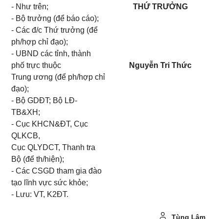
- Như trên;
THỨ TRƯỞNG
- Bộ trưởng (để báo cáo);
- Các đ/c Thứ trưởng (để
ph/hợp chỉ đạo);
- UBND các tỉnh, thành
phố trực thuộc
Nguyễn Tri Thức
Trung ương (để ph/hợp chỉ
đạo);
- Bộ GDĐT; Bộ LĐ-
TB&XH;
- Cục KHCN&ĐT, Cục
QLKCB,
Cục QLYDCT, Thanh tra
Bộ (để th/hiện);
- Các CSGD tham gia đào
tạo lĩnh vực sức khỏe;
- Lưu: VT, K2ĐT.
Tùng Lâm