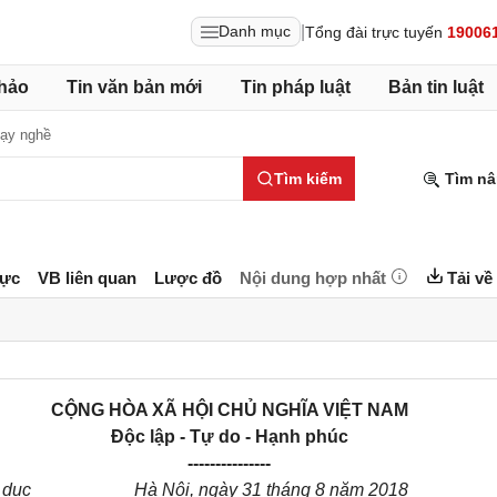
|
Danh mục
Tổng đài trực tuyến
19006
hảo
Tin văn bản mới
Tin pháp luật
Bản tin luật
Dạy nghề
Tìm kiếm
Tìm nâ
lực
VB liên quan
Lược đồ
Nội dung hợp nhất
Tải về
CỘNG HÒA XÃ HỘI CHỦ NGHĨA VIỆT NAM
Độc lập - Tự do - Hạnh phúc
---------------
 dục
Hà Nội, ngày 31 tháng 8 năm 2018