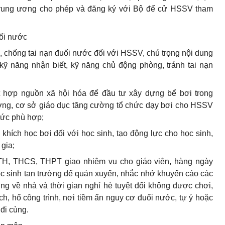
Trung ương cho phép và đăng ký với Bộ để cử HSSV tham
uối nước
g, chống tai nạn đuối nước đối với HSSV, chú trọng nội dung
ỹ năng nhận biết, kỹ năng chủ động phòng, tránh tai nạn
ết hợp nguồn xã hội hóa để đầu tư xây dựng bể bơi trong
ường, cơ sở giáo dục tăng cường tổ chức dạy bơi cho HSSV
hức phù hợp;
 khích học bơi đối với học sinh, tạo động lực cho học sinh,
gia;
 TH, THCS, THPT giao nhiệm vụ cho giáo viên, hàng ngày
 học sinh tan trường để quán xuyến, nhắc nhở khuyến cáo các
ng về nhà và thời gian nghỉ hè tuyệt đối không được chơi,
ch, hố công trình, nơi tiềm ẩn nguy cơ đuối nước, tự ý hoặc
 đi cùng.