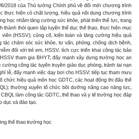
6/2018 của Thủ tướng Chính phủ về đổi mới chương trình
c thực hiện có chất lượng, hiệu quả nội dung chương trình
g học nhằm tăng cường sức khỏe, phát triển thể lực, trang
h thành thói quen tập luyện thể dục thể thao, thực hiện mục
nh viên (HSSV); củng cố, kiện toàn và tăng cường hiệu quả
g tác chăm sóc sức khỏe, tư vấn, phòng, chống dịch bệnh,
ễm đối với trẻ em, HSSV, tích cực triển khai công tác bảo
 HSSV tham gia BHYT; đẩy mạnh xây dựng trường học an
ng cường công tác tuyên truyền giáo dục phòng, tránh tai nạn
nghỉ lễ, đẩy mạnh việc dạy bơi cho HSSV; tiếp tục tham mưu
 tổ chức hiệu quả môn học GDTC, các hoạt động thi đấu thể
BQL); thường xuyên tổ chức bồi dưỡng nâng cao năng lực,
, CBQL làm công tác GDTC, thể thao và y tế trường học đáp
o dục và đào tạo.
động thể thao trường học