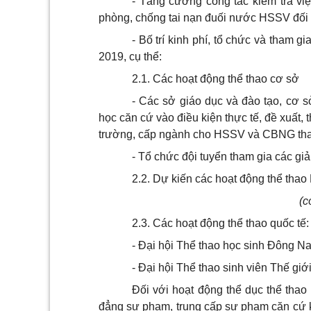
- Tăng cường công tác kiểm tra vi
phòng, chống tai nạn đuối nước HSSV đối 
- Bố trí kinh phí, tổ chức và tham 
2019, cụ thể:
2.1. Các hoạt động thể thao cơ sở
- Các sở giáo dục và đào tạo, cơ 
học căn cứ vào điều kiện thực tế, đề xuất,
trường, cấp ngành cho HSSV và CBNG tham
- Tổ chức đội tuyển tham gia các giải
2.2. Dự kiến các hoạt động thể th
(c
2.3. Các hoạt động thể thao quốc tế:
- Đại hội Thể thao học sinh Đông Na
- Đại hội Thể thao sinh viên Thế giới
Đối với hoạt động thể dục thể tha
đẳng sư phạm, trung cấp sư phạm căn cứ k