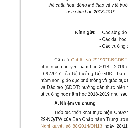
thể chất, hoạt động thể thao và y tế trư
học năm học 2018-2019
Kính gửi:
- Các sở giáo
- Các đại học,
- Các trường 
Căn cứ
Chỉ thị số 2919/CT-BGDĐT
nhiệm vụ chủ yếu năm học 2018 - 2019 
16/6/2017 của Bộ trưởng Bộ GDĐT ban h
mầm non, giáo dục phổ thông và giáo dục
và Đào tạo (GDĐT) hướng dẫn thực hiện nh
tế trường học năm học 2018-2019 như sau
A. Nhiệm vụ chung
Tiếp tục triển khai thực hiện Chươ
29-NQ/TW của Ban Chấp hành Trung ương 
Nghị quyết số 88/2014/QH13
ngày 28/1