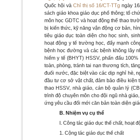
Quốc hội và
Chỉ thị số 16/CT-TTg
ngày 16/
sách giáo khoa giáo dục phổ thông; tổ chứ
môn học GDTC và hoạt động thể thao trườn
bị kiến thức, kỹ năng vận động cơ bản, hìn
tiêu giáo dục toàn diện cho học sinh, si
hoạt động y tế trường học, đẩy mạnh côn
bệnh học đường và các bệnh không lây nhi
hiểm y tế (BHYT) HSSV, phấn đấu 100%
toàn, phòng, tránh tai nạn thương tích, tă
đuối nước, đặc biệt vào các dịp nghỉ hè, 
đầu tư cơ sở vật chất, đảm bảo điều kiện
thao HSSV, nhà giáo, cán bộ quản lý (C
trình độ chuyên môn cho đội ngũ nhà giáo
ứng yêu cầu đổi mới căn bản toàn diện giá
B. Nhiệm vụ cụ thể
I. Công tác giáo dục thể chất, hoạt 
1. Cộng tác giáo dục thể chất