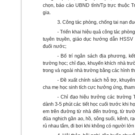
chọn, báo cáo UBND tỉnh/Tp trực thuộc 
gia.
3. Công tác phòng, chống tai nạn đ
- Triển khai hiệu quả công tác phòn
tuyên truyền, giáo dục hướng dẫn HSSV k
đuối nước;
- Bố trí ngân sách địa phương, k
trường học; chỉ đạo, khuyến khích nhà tr
trong và ngoài nhà trường bằng các hình t
- Đề xuất chính sách hỗ trợ, khuyến
cha mẹ học sinh tích cực hưởng ứng, tham 
- Chỉ đạo hiệu trưởng các trường
dành 3-5 phút các tiết học cuối trước khi
em trên đường từ nhà đến trường, từ trườ
đùa nghịch gần ao, hồ, sông suối, kênh, rạ
rủ nhau tắm, đi bơi khi không có người lớn