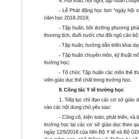
4. Hội thảo, hội nghị, tập huấn chu
- Lễ Phát động học bơi “ngày hội 
năm học 2018-2019;
- Tập huấn, bồi dưỡng phương pháp,
thương tích, đuối nước cho đội ngũ cán bộ
- Tập huấn, hướng dẫn triển khai dạ
- Tập huấn chuyên môn, kỹ thuật mô
trường học;
- Tổ chức Tập huấn các môn thể th
viên giáo dục thể chất trong trường học.
II. Công tác Y tế trường học
1. Tiếp tục chỉ đạo các cơ sở giáo 
vào các nội dung chủ yếu sau:
- Củng cố, kiện toàn, phát triển, và 
trường học tại các cơ sở giáo dục theo q
ngày 12/5/2016 của liên Bộ Y tế và Bộ GDĐ