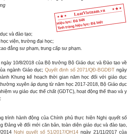
ờng
Hiệu lực: Đã biết
Tình trạng hiệu lực: Đã biết
 dục và đào tạo;
 học viện, trường đại học;
cao đẳng sư phạm, trung cấp sư phạm.
ngày 10/8/2018 của Bộ trưởng Bộ Giáo dục và Đào tạo về
của ngành Giáo dục;
Quyết định số 2071/QĐ-BGDĐT
ngày
ành Khung kế hoạch thời gian năm học đối với giáo dục
 thường xuyên áp dụng từ năm học 2017-2018, Bộ Giáo dục
iệm vụ giáo dục thể chất (GDTC), hoạt động thể thao và y
:
ng trình hành động của Chính phủ thực hiện Nghị quyết số
Đảng về đổi mới căn bản, toàn diện giáo dục và đào tạo,
1/2014
Nghị quyết số 51/2017/QH14
ngày 21/11/2017 của