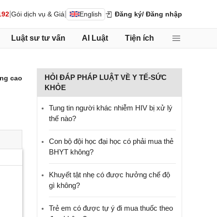
|
|
192
Gói dịch vụ & Giá
English
Đăng ký
/ Đăng nhập
Luật sư tư vấn
AI Luật
Tiện ích
HỎI ĐÁP PHÁP LUẬT VỀ Y TẾ-SỨC
ng cao
KHỎE
Tung tin người khác nhiễm HIV bị xử lý
thế nào?
Con bộ đội học đại học có phải mua thẻ
BHYT không?
Khuyết tật nhẹ có được hưởng chế độ
gì không?
Trẻ em có được tự ý đi mua thuốc theo