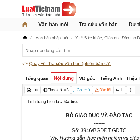
Văn bản mới
Tra cứu văn bản
Dự t
Văn bản pháp luật
Y tế-Sức khỏe,
Giáo dục-Đào tạo-
👉
Quay về: Tra cứu văn bản (phiên bản cũ)
Nội dung
Tổng quan
VB gốc
Tiếng Anh
Hiệu 
Lưu
Theo dõi VB
Ghi chú
Báo lỗi
In
Tình trạng hiệu lực:
Đã biết
BỘ GIÁO DỤC VÀ ĐÀO TẠO
-------
Số: 3946/BGDĐT-GDTC
V/v: Hướng dẫn thực hiện nhiệm vụ giáo