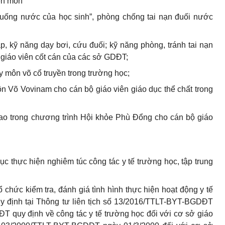
yên môn
xuống nước của học sinh”, phòng chống tai nạn đuối nước
 kỹ năng dạy bơi, cứu đuối; kỹ năng phòng, tránh tai nạn
 giáo viên cốt cán của các sở GDĐT;
y môn võ cổ truyền trong trường học;
n Võ Vovinam cho cán bộ giáo viên giáo dục thể chất trong
ao trong chương trình Hội khỏe Phù Đổng cho cán bộ giáo
dục thực hiện nghiêm túc công tác y tế trường học, tập trung
tổ chức kiểm tra, đánh giá tình hình thực hiện hoạt động y tế
uy định tại Thông tư liên tịch số 13/2016/TTLT-BYT-BGDĐT
T quy định về công tác y tế trường học đối với cơ sở giáo