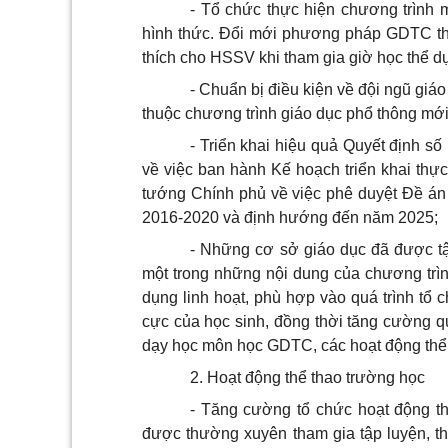
- Tổ chức thực hiện chương trình
hình thức. Đổi mới phương pháp GDTC th
thích cho HSSV khi tham gia giờ học thể d
- Chuẩn bị điều kiện về đội ngũ giá
thuộc chương trình giáo dục phổ thông mới
- Triển khai hiệu quả Quyết định
về việc ban hành Kế hoạch triển khai thự
tướng Chính phủ về việc phê duyệt Đề án 
2016-2020 và định hướng đến năm 2025;
- Những cơ sở giáo dục đã được t
một trong những nội dung của chương trì
dụng linh hoạt, phù hợp vào quá trình tổ 
cực của học sinh, đồng thời tăng cường qu
dạy học môn học GDTC, các hoạt động thể 
2. Hoạt động thể thao trường học
- Tăng cường tổ chức hoạt động t
được thường xuyên tham gia tập luyện, thi