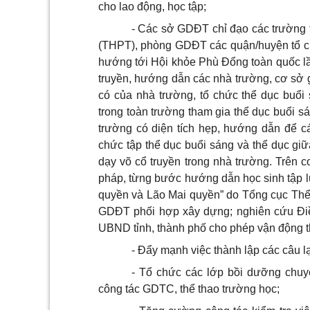
cho lao động, học tập;
- Các sở GDĐT chỉ đạo các trường t
(THPT), phòng GDĐT các quận/huyện tổ c
hướng tới Hội khỏe Phù Đổng toàn quốc lần
truyền, hướng dẫn các nhà trường, cơ sở g
có của nhà trường, tổ chức thể dục buổi
trong toàn trường tham gia thể dục buổi s
trường có diện tích hẹp, hướng dẫn để c
chức tập thể dục buổi sáng và thể dục giữa
dạy võ cổ truyền trong nhà trường. Trên c
pháp, từng bước hướng dẫn học sinh tập l
quyền và Lão Mai quyền” do Tổng cục Thể 
GDĐT phối hợp xây dựng; nghiên cứu Điề
UBND tỉnh, thành phố cho phép vận động thà
- Đẩy mạnh việc thành lập các câu l
- Tổ chức các lớp bồi dưỡng chuy
công tác GDTC, thể thao trường học;