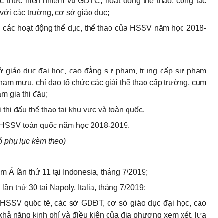
ệc thực hiện nhiệm vụ GDTC, hoạt động thể thao, công tác
với các trường, cơ sở giáo dục;
gia các hoạt động thể dục, thể thao của HSSV năm học 2018-
sở giáo dục đại học, cao đẳng sư phạm, trung cấp sư phạm
 tham mưu, chỉ đạo tổ chức các giải thể thao cấp trường, cụm
 gia thi đấu;
 thi đấu thể thao tại khu vực và toàn quốc.
ao HSSV toàn quốc năm học 2018-2019.
ó phụ lục kèm theo)
m Á lần thứ 11 tại Indonesia, tháng 7/2019;
 lần thứ 30 tại Napoly, Italia, tháng 7/2019;
o HSSV quốc tế, các sở GDĐT, cơ sở giáo dục đại học, cao
hả năng kinh phí và điều kiện của địa phương xem xét, lựa