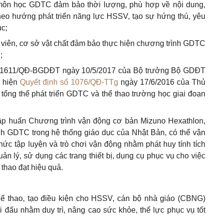
 môn học GDTC đảm bảo thời lượng, phù hợp về nội dung,
eo hướng phát triển năng lực HSSV, tạo sự hứng thú, yêu
ục;
o viên, cơ sở vật chất đảm bảo thực hiện chương trình GDTC
;
 số 1611/QĐ-BGDĐT ngày 10/5/2017 của Bộ trưởng Bộ GDĐT
c hiện
Quyết định số 1076/QĐ-TTg
ngày 17/6/2016 của Thủ
tổng thể phát triển GDTC và thể thao trường học giai đoạn
ập huấn Chương trình vận động cơ bản Mizuno Hexathlon,
nh GDTC trong hệ thống giáo dục của Nhật Bản, có thể vận
chức tập luyện và trò chơi vận động nhằm phát huy tính tích
ản lý, sử dụng các trang thiết bị, dụng cụ phục vụ cho việc
thao đạt hiệu quả.
hể thao, tạo điều kiện cho HSSV, cán bộ nhà giáo (CBNG)
 đấu nhằm duy trì, nâng cao sức khỏe, thể lực phục vụ tốt