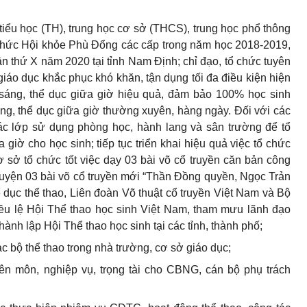
iểu học (TH), trung học cơ sở (THCS), trung học phổ thông
hức Hội khỏe Phù Đổng các cấp trong năm học 2018-2019,
 thứ X năm 2020 tại tỉnh Nam Định; chỉ đạo, tổ chức tuyên
iáo dục khắc phục khó khăn, tận dụng tối đa điều kiện hiện
 sáng, thể dục giữa giờ hiệu quả, đảm bảo 100% học sinh
áng, thể dục giữa giờ thường xuyên, hàng ngày. Đối với các
ác lớp sử dụng phòng học, hành lang và sân trường để tổ
 giờ cho học sinh; tiếp tục triển khai hiệu quả việc tổ chức
ơ sở tổ chức tốt việc dạy 03 bài võ cổ truyền căn bản công
uyện 03 bài võ cổ truyền mới “Thần Đồng quyền, Ngọc Trản
dục thể thao, Liên đoàn Võ thuật cổ truyền Việt Nam và Bộ
u lệ Hội Thể thao học sinh Việt Nam, tham mưu lãnh đạo
nh lập Hội Thể thao học sinh tại các tỉnh, thành phố;
ạc bộ thể thao trong nhà trường, cơ sở giáo dục;
ên môn, nghiệp vụ, trọng tài cho CBNG, cán bộ phụ trách