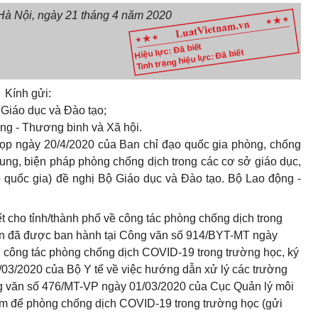
Hà Nội, ngày 21 tháng 4 năm 2020
Hiệu lực: Đã biết
Tình trạng hiệu lực: Đã biết
Kính gửi:
 Giáo dục và Đào tạo;
ng - Thương binh và Xã hội.
 họp ngày 20/4/2020 của Ban chỉ đạo quốc gia phòng, chống
ung, biện pháp phòng chống dịch trong các cơ sở giáo dục,
 quốc gia) đề nghị Bộ Giáo dục và Đào tạo. Bộ Lao động -
t cho tỉnh/thành phố về công tác phòng chống dịch trong
ẫn đã được ban hành tại Công văn số 914/BYT-MT ngày
g công tác phòng chống dịch COVID-19 trong trường học, ký
03/2020 của Bộ Y tế về việc hướng dẫn xử lý các trường
ông văn số 476/MT-VP ngày 01/03/2020 của Cục Quản lý môi
àm để phòng chống dịch COVID-19 trong trường học (gửi