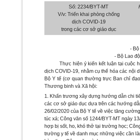
Số: 2234/BYT-MT
V/v: Triển khai phòng chống
dịch COVID-19
trong các cơ sở giáo dục
- Bộ
- Bộ Lao độ
Thực hiện ý kiến kết luận tại cuộc
dịch COVID-19, nhằm cụ thể hóa các nội d
Bộ Y tế (cơ quan thường trực Ban chỉ đạo
Thương binh và Xã hội:
1. Khẩn trương xây dựng hướng dẫn chi tiế
các cơ sở giáo dục dựa trên các hướng d
26/02/2020 của Bộ Y tế về việc tăng cườn
túc xá; Công văn số 1244/BYT-MT ngày 13/
hợp bị sốt, ho, khó thở tại trường học; C
trường y tế về danh mục những việc cần l