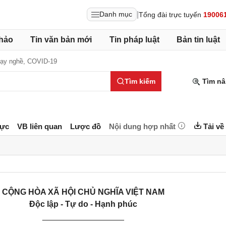
|
Danh mục
Tổng đài trực tuyến
19006
hảo
Tin văn bản mới
Tin pháp luật
Bản tin luật
Dạy nghề,
COVID-19
Tìm kiếm
Tìm nâ
lực
VB liên quan
Lược đồ
Nội dung hợp nhất
Tải về
CỘNG HÒA XÃ HỘI CHỦ NGHĨA VIỆT NAM
Độc lập - Tự do - Hạnh phúc
__________________