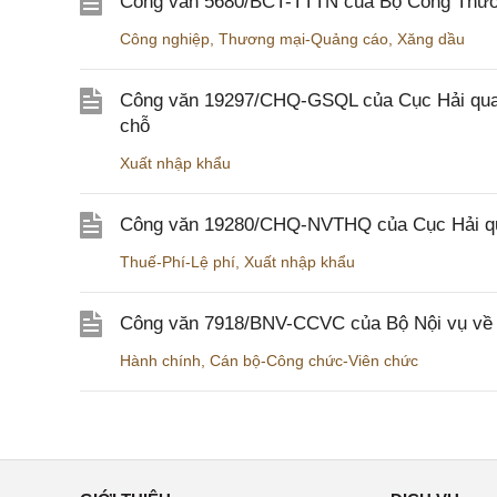
Công văn 5680/BCT-TTTN của Bộ Công Thương
Công nghiệp
,
Thương mại-Quảng cáo
,
Xăng dầu
Công văn 19297/CHQ-GSQL của Cục Hải quan v
chỗ
Xuất nhập khẩu
Công văn 19280/CHQ-NVTHQ của Cục Hải quan 
Thuế-Phí-Lệ phí
,
Xuất nhập khẩu
Công văn 7918/BNV-CCVC của Bộ Nội vụ về v
Hành chính
,
Cán bộ-Công chức-Viên chức