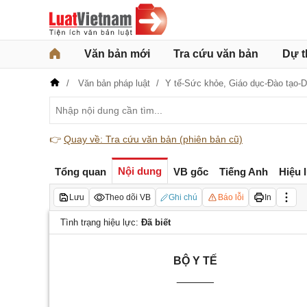
Văn bản mới
Tra cứu văn bản
Dự t
Văn bản pháp luật
Y tế-Sức khỏe,
Giáo dục-Đào tạo-
👉
Quay về: Tra cứu văn bản (phiên bản cũ)
Nội dung
Tổng quan
VB gốc
Tiếng Anh
Hiệu 
Lưu
Theo dõi VB
Ghi chú
Báo lỗi
In
Tình trạng hiệu lực:
Đã biết
BỘ Y TẾ
______