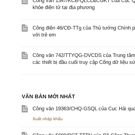
Công văn 1347/KCB-QLCL&CGKT của Cục Quản
khỏe điện tử tại địa phương
Công điện 46/CĐ-TTg của Thủ tướng Chính ph
với trẻ em
Công văn 742/TTYQG-DVCDS của Trung tâm Thô
các thiết bị đầu cuối truy cập Cổng dữ liệu s
VĂN BẢN MỚI NHẤT
Công văn 19363/CHQ-GSQL của Cục Hải qua
Xuất nhập khẩu