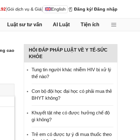
|
|
192
Gói dịch vụ & Giá
English
Đăng ký
/ Đăng nhập
Luật sư tư vấn
AI Luật
Tiện ích
HỎI ĐÁP PHÁP LUẬT VỀ Y TẾ-SỨC
ng cao
KHỎE
Tung tin người khác nhiễm HIV bị xử lý
thế nào?
Con bộ đội học đại học có phải mua thẻ
BHYT không?
Khuyết tật nhẹ có được hưởng chế độ
gì không?
Trẻ em có được tự ý đi mua thuốc theo