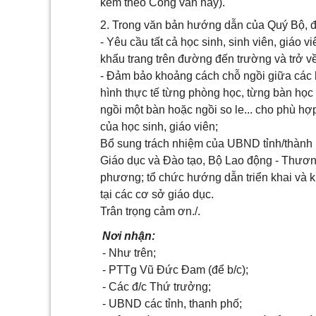
kèm theo Công văn này).
2. Trong văn bản hướng dẫn của Quý Bộ, đề
- Yêu cầu tất cả học sinh, sinh viên, giáo 
khẩu trang trên đường đến trường và trở về
- Đảm bảo khoảng cách chỗ ngồi giữa các họ
hình thực tế từng phòng học, từng bàn học 
ngồi một bàn hoặc ngồi so le... cho phù hợ
của học sinh, giáo viên;
Bổ sung trách nhiệm của UBND tỉnh/thành 
Giáo dục và Đào tạo, Bộ Lao động - Thương
phương; tổ chức hướng dẫn triển khai và k
tại các cơ sở giáo dục.
Trân trọng cảm ơn./.
Nơi nhận:
- Như trên;
- PTTg Vũ Đức Đam (để b/c);
- Các đ/c Thứ trưởng;
- UBND các tỉnh, thanh phố;