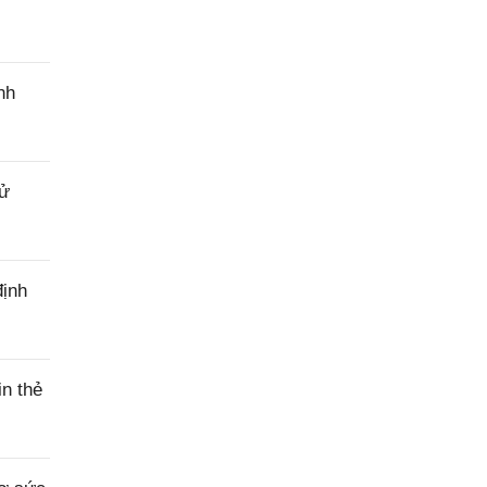
cầu
hỗ trợ
nh
sử
định
n thẻ