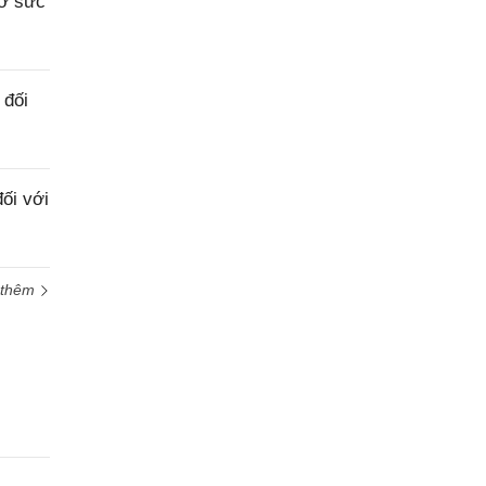
sơ sức
 đối
ối với
 thêm