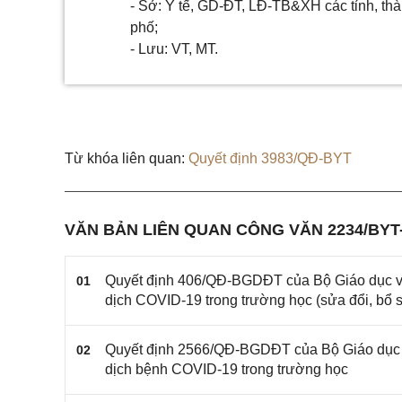
- Sở: Y tế, GD-ĐT, LĐ-TB&XH các tỉnh, th
phố;
- Lưu: VT, MT.
Từ khóa liên quan:
Quyết định 3983/QĐ-BYT
VĂN BẢN LIÊN QUAN CÔNG VĂN 2234/BYT
Quyết định 406/QĐ-BGDĐT của Bộ Giáo dục và
01
dịch COVID-19 trong trường học (sửa đổi, bổ 
Quyết định 2566/QĐ-BGDĐT của Bộ Giáo dục v
02
dịch bệnh COVID-19 trong trường học