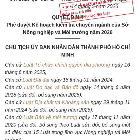
14 tháng 5 năm 2026
Hiệu lực: Đã biết
Tình trạng hiệu lực: Đã biết
QUYẾT ĐỊNH
Phê duyệt Kế hoạch kiểm tra chuyên ngành của Sở
Nông nghiệp và Môi trường năm 2026
_________
CHỦ TỊCH ỦY BAN NHÂN DÂN THÀNH PHỐ HỒ CHÍ
MINH
Căn cứ
Luật Tổ chức chính quyền địa phương
ngày 16
tháng 6 năm 2025;
Căn cứ
Luật Đất đai
ngày 18 tháng 01 năm 2024;
Căn cứ
Luật Đo đạc và Bản đồ
ngày 14 tháng 6 năm
2018 (sửa đổi, bổ sung năm 2025);
Căn cứ
Luật Địa chất và Khoáng sản
ngày 29 tháng 11
năm 2024 (sửa đổi, bổ sung năm 2025);
Căn cứ
Luật Bảo vệ môi trường
ngày 17 tháng 11 năm
2020 (sửa đổi, bổ sung theo Luật sửa đổi, bổ sung một
số điều của 15 Luật trong lĩnh vực Nông nghiệp và Môi
trường);