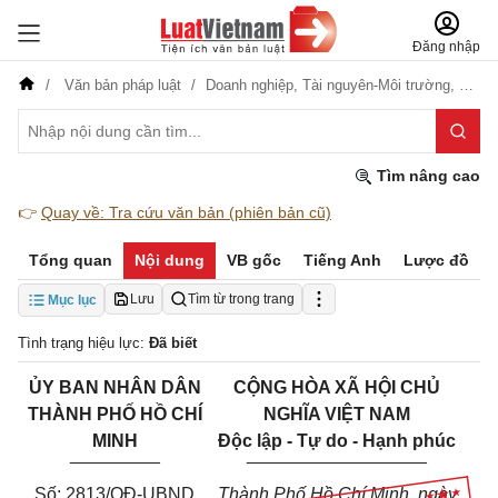
Đăng nhập
Văn bản pháp luật
Doanh nghiệp,
Tài nguyên-Môi trường,
Nông 
Tìm nâng cao
👉
Quay về: Tra cứu văn bản (phiên bản cũ)
Tổng quan
Nội dung
VB gốc
Tiếng Anh
Lược đồ
Lưu
Tìm từ trong trang
Mục lục
Tình trạng hiệu lực:
Đã biết
ỦY BAN NHÂN DÂN
CỘNG HÒA XÃ HỘI CHỦ
THÀNH PHỐ HỒ CHÍ
NGHĨA VIỆT NAM
MINH
Độc lập - Tự do - Hạnh phúc
_________
__________________
Số: 2813/QĐ-UBND
Thành Phố Hồ Chí Minh, ngày