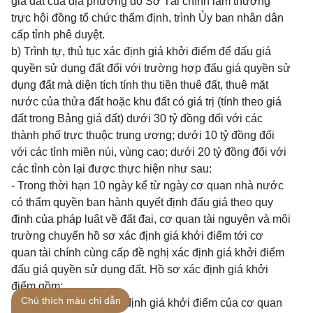
giá đất của địa phương do Sở Tài chính làm thường
trực hội đồng tổ chức thẩm định, trình Ủy ban nhân dân
cấp tỉnh phê duyệt.
b) Trình tự, thủ tục xác định giá khởi điểm để đấu giá
quyền sử dụng đất đối với trường hợp đấu giá quyền sử
dụng đất mà diện tích tính thu tiền thuê đất, thuê mặt
nước của thửa đất hoặc khu đất có giá trị (tính theo giá
đất trong Bảng giá đất) dưới 30 tỷ đồng đối với các
thành phố trực thuộc trung ương; dưới 10 tỷ đồng đối
với các tỉnh miền núi, vùng cao; dưới 20 tỷ đồng đối với
các tỉnh còn lại được thực hiện như sau:
- Trong thời hạn 10 ngày kể từ ngày cơ quan nhà nước
có thẩm quyền ban hành quyết định đấu giá theo quy
định của pháp luật về đất đai, cơ quan tài nguyên và môi
trường chuyển hồ sơ xác định giá khởi điểm tới cơ
quan tài chính cùng cấp đề nghị xác định giá khởi điểm
đấu giá quyền sử dụng đất. Hồ sơ xác định giá khởi
điểm gồm:
Chú thích màu chỉ dẫn
+ Văn bản đề nghị xác định giá khởi điểm của cơ quan