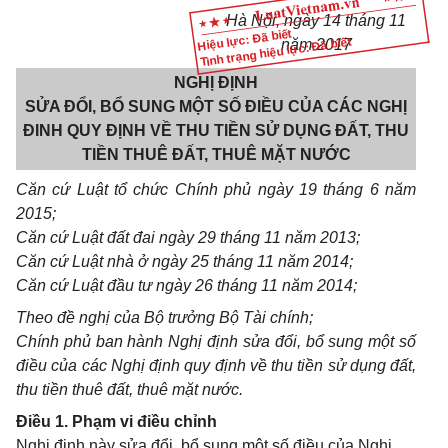
Hà Nội
, ngày
14
tháng
11
Hiệu lực: Đã biết
Tình trạng hiệu lực: Đã biết
năm 20
17
NGHỊ ĐỊNH
SỬA ĐỔI, BỔ SUNG MỘT SỐ ĐIỀU CỦA CÁC NGHỊ
ĐINH QUY ĐỊNH VỀ THU TIỀN SỬ DỤNG ĐẤT, THU
TIỀN THUÊ ĐẤT, THUÊ MẶT NƯỚC
Căn cứ Luật tổ chức Chính phủ ngày 19 tháng 6 năm
2015;
Căn cứ Luật đất đai ngày 29 tháng 11 năm 2013;
Căn cứ Luật nhà ở ngày 25 tháng 11 năm 2014;
Căn cứ Luật đầu tư ngày 26 tháng 1
1
năm 2014;
Theo đề nghị của Bộ trưởng Bộ Tài chính;
Chính phủ ban hành Nghị định sửa đổi, bổ sung một số
điều của các Nghị định quy định về thu tiền sử dụng đất,
thu tiền thuê đ
ấ
t, thuê mặt nước.
Điều 1. Phạm vi điều chỉnh
Nghị định này sửa đổi, bổ sung một số điều của Nghị