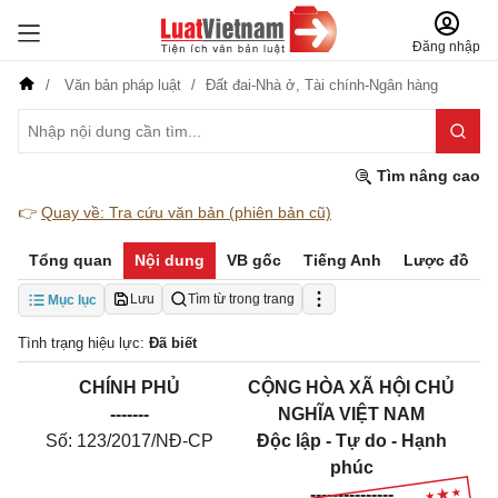
Đăng nhập
Văn bản pháp luật
Đất đai-Nhà ở,
Tài chính-Ngân hàng
Tìm nâng cao
👉
Quay về: Tra cứu văn bản (phiên bản cũ)
Tổng quan
Nội dung
VB gốc
Tiếng Anh
Lược đồ
Lưu
Tìm từ trong trang
Mục lục
Tình trạng hiệu lực:
Đã biết
CHÍNH PHỦ
CỘNG HÒA XÃ HỘI CHỦ
-------
NGHĨA VIỆT NAM
Số:
123/2017/NĐ-CP
Độc lập - Tự do - Hạnh
phúc
---------------