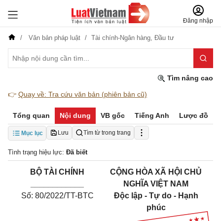
Đăng nhập
Văn bản pháp luật
Tài chính-Ngân hàng,
Đầu tư
Tìm nâng cao
👉
Quay về: Tra cứu văn bản (phiên bản cũ)
Tổng quan
Nội dung
VB gốc
Tiếng Anh
Lược đồ
Lưu
Tìm từ trong trang
Mục lục
Tình trạng hiệu lực:
Đã biết
BỘ TÀI CHÍNH
CỘNG HÒA XÃ HỘI CHỦ
____________
NGHĨA VIỆT NAM
Số: 80/2022/TT-BTC
Độc lập - Tự do - Hạnh
phúc
_______________