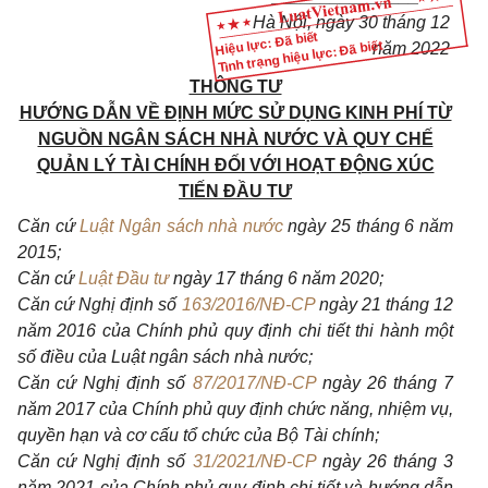
Hà Nội, ngày 30 tháng 12
Hiệu lực: Đã biết
Tình trạng hiệu lực: Đã biết
n
ă
m 2022
THÔNG TƯ
HƯỚNG DẪN VỀ ĐỊNH MỨC SỬ DỤNG KINH PHÍ TỪ
NGUỒN NGÂN SÁCH NHÀ NƯỚC VÀ QUY CHẾ
QUẢN LÝ TÀI CHÍNH ĐỐI VỚI HOẠT ĐỘNG XÚC
TIẾN ĐẦU TƯ
C
ă
n cứ
Luật Ngân sách nhà nước
ngày 25 tháng 6 n
ă
m
2015;
Căn cứ
Luật Đầu tư
ngày 17 tháng 6 năm 2020;
Căn cứ
Nghị định số
163/2016/NĐ-CP
ngày 21 tháng 12
năm 2016 của Ch
í
nh p
hủ
quy định chi tiết thi hành một
số điều của Luật ngân sách nhà nước;
Căn cứ
Nghị định số
87/2017/NĐ-CP
ngày 26 tháng 7
n
ă
m 2017 của Chính phủ quy định chức n
ă
ng, nhiệm vụ,
quyền hạn và cơ cấu tổ chức của Bộ Tài chính;
Căn cứ
Nghị định số
31/2021/NĐ-CP
ngày 26 tháng 3
năm 2021 của Chính phủ quy định chi tiết và hướng dẫn