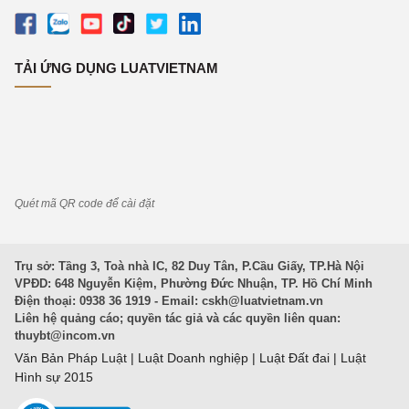
TẢI ỨNG DỤNG LUATVIETNAM
Quét mã QR code để cài đặt
Trụ sở: Tầng 3, Toà nhà IC, 82 Duy Tân, P.Cầu Giấy, TP.Hà Nội
VPĐD: 648 Nguyễn Kiệm, Phường Đức Nhuận, TP. Hồ Chí Minh
Điện thoại: 0938 36 1919 - Email:
cskh@luatvietnam.vn
Liên hệ quảng cáo; quyền tác giả và các quyền liên quan:
thuybt@incom.vn
Văn Bản Pháp Luật
|
Luật Doanh nghiệp
|
Luật Đất đai
|
Luật
Hình sự 2015