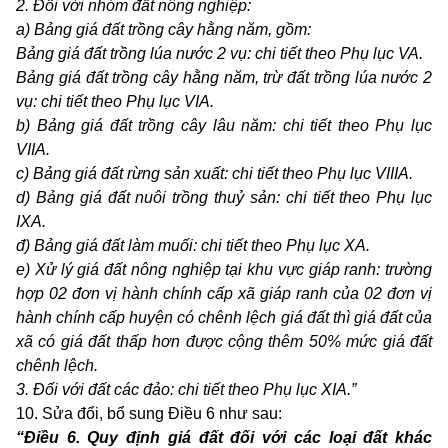
2. Đối với nhóm đất nông nghiệp:
a) Bảng giá đất trồng cây hằng năm, gồm:
Bảng giá đất trồng lúa nước 2 vụ:
c
hi tiết theo Phụ lục VA.
Bảng giá đất trồng cây hằng năm, trừ đất trồng lúa nước 2
vụ:
c
hi tiết theo Phụ lục VIA.
b) Bảng giá đất trồng cây lâu năm:
c
hi tiết theo Phụ lục
VIIA.
c) Bảng giá đất rừng sản xuất:
c
hi tiết theo Phụ lục VIIIA.
d) Bảng giá đất nuôi trồng thuỷ sản:
c
hi tiết theo Phụ lục
IXA.
đ) Bảng giá đất làm muối:
c
hi tiết theo Phụ lục XA.
e)
Xử lý giá đất nông nghiệp tại khu vực giáp ranh: trường
hợp 02 đơn vị hành chính cấp xã giáp ranh của 02 đơn vị
hành chính cấp huyện có chênh lệch giá đất thì giá đất của
xã có giá đất thấp hơn được cộng thêm 50% mức giá đất
chênh lệch.
3. Đối với đất các đảo:
c
hi tiết theo Phụ lục XIA.
”
10. Sửa đổi, bổ sung Điều 6 như sau:
“Điều 6.
Quy định giá đất đối với các loại đất khác