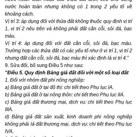
nước hoàn toàn nhưng không có 1 trong 2 yếu tố về
khoảng cách.
Vị trí 3:
á
p dụng đối với thửa
đất không thuộc quy định vị trí
1, vị trí 2 nêu trên và không phải đất cằn cỗi, sỏi đá, bạc
màu.
Vị trí 4:
á
p dụng đối với
đất cằn cỗi, sỏi đá, bạc màu.
Trường hợp các thửa đất có các yếu tố như ở vị trí 1, vị trí 2
nhưng đất cằn cỗi, sỏi đá, bạc màu thì xác định là vị trí 4.”
9. Sửa đổi, bổ sung Điều 5 như sau:
“Điều 5.
Quy định Bảng giá đất đối với một số loại đất
1. Đối với nhóm đất phi nông nghiệp:
a) Bảng giá đất ở tại đô thị:
c
hi tiết theo Phụ lục IA.
b) Bảng giá đất ở tại nông thôn:
c
hi tiết theo Phụ lục IIA.
c) Bảng giá đất thương mại, dịch vụ:
c
hi tiết theo Phụ lục
IIIA.
d) Bảng giá đất sản xuất, kinh doanh phi nông nghiệp
không phải là đất thương mại, dịch vụ:
c
hi tiết theo Phụ lục
IVA.