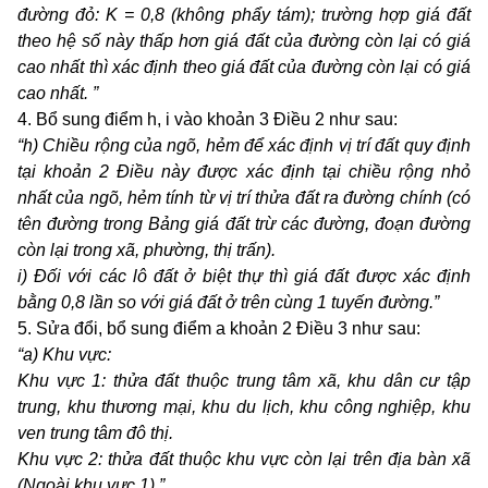
đường đỏ: K = 0,8 (
k
hông phẩy tám); trường hợp giá đất
theo hệ số này thấp hơn giá đất của đường còn lại có giá
cao nhất thì xác định theo giá đất của đường còn lại có giá
cao nhất.
”
4. Bổ sung điểm h, i vào khoản 3 Điều 2 như sau:
“h) Chiều rộng của ngõ, hẻm để xác định vị trí đất quy định
tại khoản 2 Điều này được xác định tại chiều rộng nhỏ
nhất của ngõ, hẻm tính từ vị trí thửa đất ra đường chính
(có
tên đường trong Bảng giá đất trừ các đường, đoạn đường
còn lại trong xã, phường, thị trấn)
.
i) Đối với các lô đất ở biệt thự thì giá đất được xác định
bằng 0,8 lần so với giá đất ở trên cùng 1 tuyến đường.
”
5. Sửa đổi, bổ sung điểm a khoản 2 Điều 3 như sau:
“a) Khu vực:
Khu vực 1:
t
hửa đất thuộc trung tâm xã, khu dân cư tập
trung, khu thương mại, khu du lịch, khu công nghiệp, khu
ven trung tâm đô thị.
Khu vực 2:
t
hửa đất thuộc khu vực còn lại trên địa bàn xã
(Ngoài khu vực 1).”