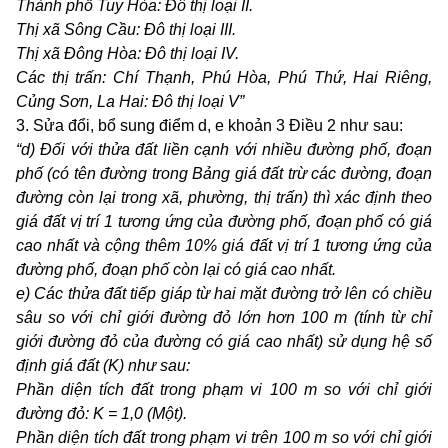
Thành phố Tuy Hòa: Đô thị loại II.
Thị xã Sông Cầu: Đô thị loại III.
Thị xã Đông Hòa: Đô thị loại IV.
Các thị trấn: Chí Thạnh, Phú Hòa, Phú Thứ, Hai Riêng,
Củng Sơn, La Hai: Đô thị loại V”
3. Sửa đổi, bổ sung điểm d, e khoản 3 Điều 2 như sau:
“
d) Đối với thửa đất liền cạnh với nhiều đường phố, đoạn
phố
(có tên đường trong Bảng giá đất trừ các đường, đoạn
đường còn lại trong xã, phường, thị trấn)
thì xác định theo
giá đất vị trí
1
tương ứng của đường phố, đoạn phố có giá
cao nhất và cộng thêm 10% giá đất vị trí
1
tương ứng của
đường phố, đoạn phố còn lại
có giá cao nhất.
e) Các thửa đất tiếp giáp từ hai mặt đường trở lên có chiều
sâu so với chỉ giới đường đỏ lớn hơn 100
m (tính từ chỉ
giới đường đỏ của đường có giá cao nhất) sử dụng hệ số
định giá đất (K) như sau:
Phần diện tích đất trong phạm vi 100
m so với chỉ giới
đường đỏ: K = 1,0 (Một).
Phần diện tích đất trong phạm vi trên 100
m so với chỉ giới