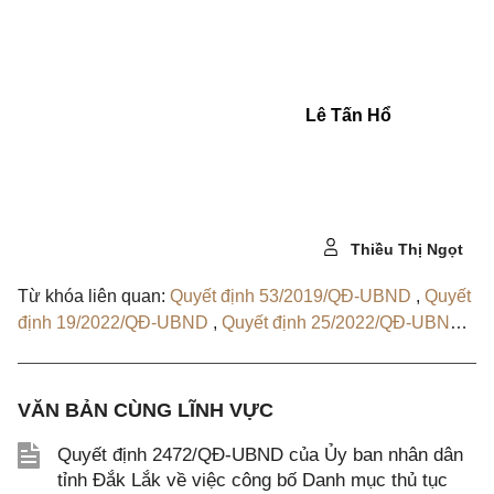
Lê Tấn Hổ
Thiều Thị Ngọt
Từ khóa liên quan:
Quyết định 53/2019/QĐ-UBND
,
Quyết
định 19/2022/QĐ-UBND
,
Quyết định 25/2022/QĐ-UBND
,
Quyết định 53/2023/QĐ-UBND
,
Quyết định 35/2024/QĐ-
UBND
,
Quyết định 30/2020/QĐ-UBND
,
Quyết định
27/2020/QĐ-UBND
,
Quyết định 02/2023/QĐ-UBND
,
VĂN BẢN CÙNG LĨNH VỰC
Quyết định 52/2021/QĐ-UBND
Quyết định 2472/QĐ-UBND của Ủy ban nhân dân
tỉnh Đắk Lắk về việc công bố Danh mục thủ tục