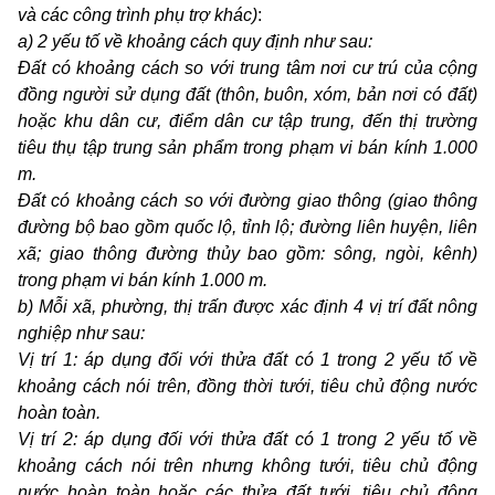
và các công trình phụ trợ khác)
:
a) 2 yếu tố về khoảng cách quy định như sau:
Đất có khoảng cách so với trung tâm nơi cư trú của cộng
đồng người sử dụng đất (
t
hôn, buôn, xóm, bản nơi có đất)
hoặc khu dân cư, điểm dân cư tập trung, đến thị trường
tiêu thụ tập trung sản phẩm trong phạm vi bán kính 1.000
m.
Đất có khoảng cách so với đường giao thông (
g
iao thông
đường bộ bao gồm quốc lộ, tỉnh lộ; đường liên huyện, liên
xã; giao thông đường thủy bao gồm: sông, ngòi, kênh)
trong phạm vi bán kính 1.000
m.
b) Mỗi xã, phường, thị trấn được xác định 4 vị trí đất nông
nghiệp như sau:
Vị trí 1:
á
p dụng đối với thửa đất có 1 trong 2
yếu tố về
khoảng cách nói trên, đồng thời tưới, tiêu chủ động nước
hoàn toàn.
Vị trí 2:
á
p dụng đối với thửa
đất có 1 trong 2 yếu tố về
khoảng cách nói trên nhưng không tưới, tiêu chủ động
nước hoàn toàn hoặc các thửa đất tưới, tiêu chủ động