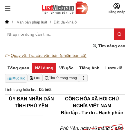
Đăng nhập
Văn bản pháp luật
Đất đai-Nhà ở
Tìm nâng cao
👉
Quay về: Tra cứu văn bản (phiên bản cũ)
Tổng quan
Nội dung
VB gốc
Tiếng Anh
Lược đồ
Lưu
Tìm từ trong trang
Mục lục
Tình trạng hiệu lực:
Đã biết
ỦY BAN NHÂN DÂN
CỘNG HÒA XÃ HỘI CHỦ
TỈNH PHÚ YÊN
NGHĨA VIỆT NAM
_________
Độc lập - Tự do - Hạnh phúc
_________________________
Phú Yên
, ngày
16
tháng
5 năm