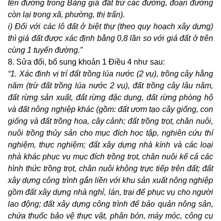
tên đường trong Bảng giá đất trừ các đường, đoạn đường
còn lại trong xã, phường, thị trấn)
.
i) Đối với các lô đất ở biệt thự (theo quy hoạch xây dựng)
thì giá đất được xác định bằng 0,8 lần so với giá đất ở trên
cùng 1 tuyến đường.”
8. Sửa đổi, bổ sung khoản 1 Điều 4 như sau:
“1. Xác định vị trí đất trồng lúa nước (2 vụ), trồng cây hằng
năm (trừ đất trồng lúa nước 2 vụ), đất trồng cây lâu năm,
đất rừng sản xuất, đất rừng đặc dụng, đất rừng phòng hộ
và đất nông nghiệp khác (gồm:
đ
ất ươm tạo cây giống, con
giống và đất trồng hoa, cây cảnh; đất trồng trọt, chăn nuôi,
nuôi trồng thủy sản cho mục đích học tập, nghiên cứu thí
nghiệm, thực nghiệm;
đ
ất xây dựng nhà kính và các loại
nhà khác phục vụ mục đích trồng trọt, chăn nuôi kể cả các
hình thức trồng trọt, chăn nuôi không trực tiếp trên đất;
đ
ất
xây dựng công trình gắn liền với khu sản xuất nông nghiệp
gồm đất xây dựng nhà nghỉ, lán, trại để phục vụ cho người
lao động; đất xây dựng công trình để bảo quản nông sản,
chứa thuốc bảo vệ thực vật, phân bón, máy móc, công cụ