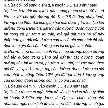
6. Sửa đổi, bổ sung điểm đ, e khoản 3 Điều 3 như sau:
“đ) Các thửa đất tại vị trí 1 nằm trong phạm vi từ 100
m trở
lên so với chỉ giới đường đỏ: K = 0,8 (
k
hông phẩy tám);
t
rường hợp thửa đất tiếp giáp hai mặt đường trở lên (có tên
đường trong Bảng giá đất trừ các đường, đoạn đường còn
lại trong xã, phường, thị trấn) mà giá đất theo hệ số này
thấp hơn giá đất của đường còn lại có giá cao nhất thì xác
định theo giá đất của đường còn lại có giá cao nhất.
e) Đối với thửa đất liền cạnh với nhiều đường, đoạn đường
(có tên đường trong Bảng giá đất trừ các đường, đoạn
đường còn lại trong xã, phường, thị trấn) thì xác định theo
giá đất tại vị trí 1 tương ứng của đường, đoạn đường có giá
cao nhất và cộng thêm 10% giá đất tại vị trí 1 tương ứng
của đường, đoạn đường còn lại có giá cao nhất.
”
7. Bổ sung điểm h, i vào khoản 3 Điều 3 như sau:
“h) Chiều rộng của ngõ, hẻm để xác định vị trí đất quy định
tại khoản 2 Điều này được xác định tại chiều rộng nhỏ
nhất của ngõ, hẻm tính từ vị trí thửa đất ra đường chính
(có