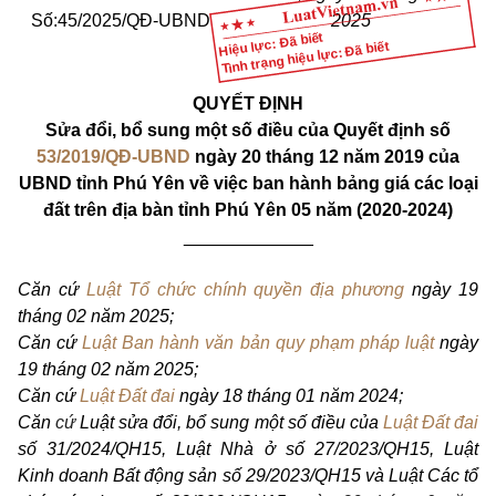
Số:45/2025/QĐ-UBND
2025
Hiệu lực: Đã biết
Tình trạng hiệu lực: Đã biết
QUYẾT ĐỊNH
Sửa đổi, bổ sung một số điều của Quyết định số
53/2019/QĐ-UBND
ngày 20 tháng 12 năm 2019 của
UBND tỉnh Phú Yên về việc ban hành bảng giá các loại
đất trên địa bàn tỉnh Phú Yên 05 năm (2020-2024)
_____________
Căn cứ
Luật Tổ chức chính quyền địa phương
ngày 19
tháng
02
năm 20
2
5;
Căn cứ
Luật Ban hành văn bản quy phạm pháp luật
ngày
19 tháng 02 năm 2025;
Căn cứ
Luật Đất đai
ngày 18 tháng 01 năm 2024;
Căn
cứ
Luật sửa đổi, bổ sung một số điều của
Luật Đất đai
số 31/2024/QH15, Luật Nhà ở số 27/2023/QH15, Luật
Kinh doanh Bất động sản số 29/2023/QH15 và Luật Các tổ