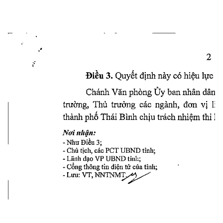
Điều 
3. 
Quyêt 
định 
này 
có 
hiệu 
lực 
kê
Chánh 
Văn 
phòng 
ủy 
ban 
nhân 
dân 
t
trường, 
Thủ 
trưởng 
các 
ngành, 
đơn 
vị 
liê
thành 
phố 
Thái 
Bình 
chịu 
trách 
lứdệm 
thi 
hà
Nơi 
nhận: 
-Như 
Điều 
3;
- 
Chủ 
tịch, 
các 
PCT 
UBND 
tỉnh;
-Lãnh 
đạo 
VP 
UBND 
tỉnh;
- 
Cổng 
thông 
tin 
điện 
tử 
của 
tỉnh;
- 
Lưu: 
VT, 
NNTNMT,^^^'