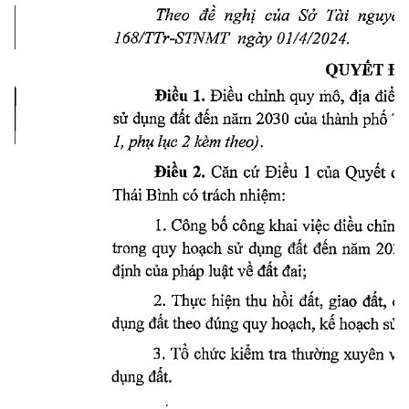
Theo 
đề 
nghị 
của 
Sở 
Tài 
nguyên
168/TTr-STNMT 
ngày 
01/4/2024.
QUYỂT 
ĐỊ
Điều 
1. 
Điều 
cỉoỉnh 
quy 
mô, 
địa 
điểm
sử 
dụng 
đất 
đến 
năm 
2030 
của 
thành 
phố 
Th
1, 
phụ 
lục 
2 
kèm 
theo).
Điều 
2. 
Căn 
cứ 
Điều 
1 
của 
Quyết 
đị
Thái 
Bình 
có 
trách 
nhiệm:
1. 
Công 
bố 
công 
khai 
việc 
điều 
chỉnh 
trong 
quy 
hoạch 
sử 
dụng 
đất 
đến 
năm 
2030
định 
của 
pháp 
luật 
về 
đất 
đai;
2. 
Thực 
hiện 
ứiu 
hồi 
đất, 
giao 
đất, 
ch
dụng 
đất 
tì
ieo 
đúng 
quy 
hoạch, 
kế 
hoạch 
sử 
3. 
Tổ 
chức 
kiểm 
tra 
thườhg 
xuyên 
việ
dụng 
đất.