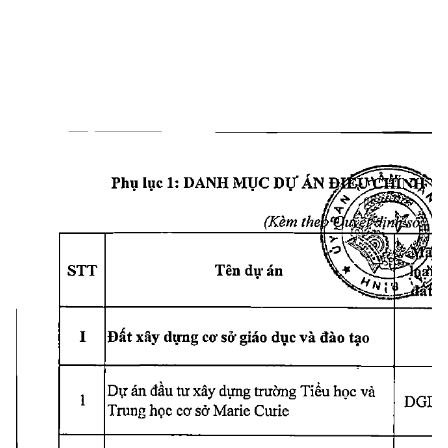
Phụ 
lục 
1: 
DANH 
MỤC 
Dự 
ÁN
(Kèm 
iheế%(i^^ỉổỊì
Tên 
dư 
án
STT
Đất 
xây 
dựng 
cơ 
sở 
giáo 
dục 
và 
đào 
tạo
I
Dự 
án 
đầu 
tư 
xây 
dựng 
trường 
Tiểu 
học 
và
1
DGD
Trung 
học 
cơ 
sở 
Marie 
Curie