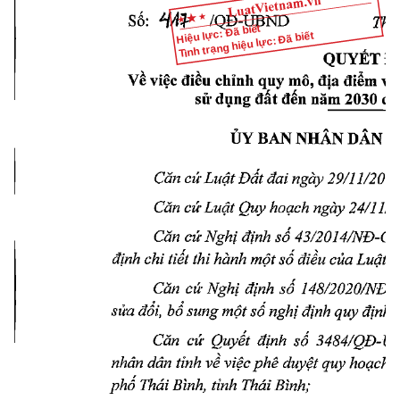
Số: 
/QĐ-UBND 
Thái
Hiệu lực: Đã biết
Tình trạng hiệu lực: Đã biết
QUYỂTĐ
về 
việc 
điều 
chỉnh 
quy 
mô, 
địa 
điểm 
và
sử 
dụng 
đất 
đến 
năm 
2030 
củ
ŨY 
BAN 
NHAN 
DÂN 
T
Căn 
cứ 
Luật 
Đất 
đai 
ngày 
29/11/2013
Căn 
cứ 
Luật 
Quy 
hoạch 
ngày 
24/11/2
Căn 
cứ 
Nghị 
định 
sỗ 
43/2Ồ14/NĐ-CP
định 
chỉ 
tiết 
thỉ 
hành 
một 
số 
điều 
của 
Luật 
Đ
Cân 
cứ 
Nghị 
định 
sỗ 
148/2020/NĐ-
sửa 
đoi, 
bổ 
sung 
một 
số 
nghị 
định 
quy 
định 
Căn 
cứ 
Quyết 
định 
sổ 
3484/QĐ-U
nhân 
dân 
tỉnh 
về 
việc 
phê 
duyệt 
quy 
hoạch 
s
phổ 
Thái 
Bĩnh, 
tỉnh 
Thái 
Bình;