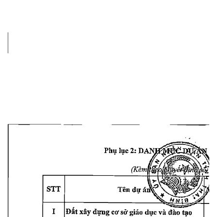
C
Phụ 
lục 
2: 
DANJ
{Kèmị
'Mẫ
STT
Tên 
dư
Đất 
xây 
dựng 
cơ 
sở 
giáo 
dục 
và 
đào 
tạo
I