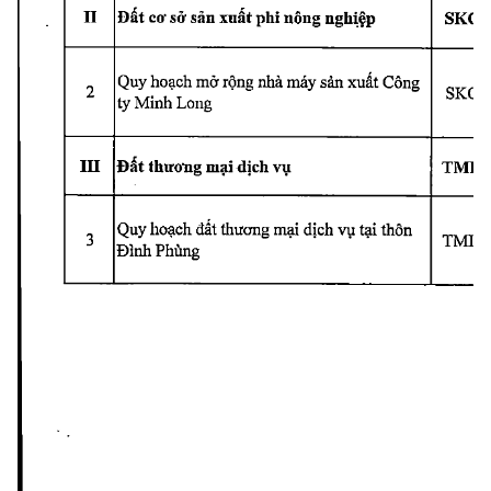
Đất 
cơ 
sở 
săn 
xuất 
phi 
nông 
nghiệp
II
SKC
Quy 
hoạch 
mở 
rộng 
nhà 
máy 
sản 
xuất 
Công
2
SKC
ty 
Minh 
Long
Đất 
thưong 
mại 
dịch 
vụ
m
TMD
Quy 
hoạch 
đất 
thưcmg 
mại 
địch 
vụ 
tại 
thôn
3
TMD
Đình 
Phùng