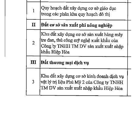
Quy 
hoạch 
đất 
xây 
dựng 
cơ 
sở 
giáo 
dục
1
ừong 
các 
phân 
khu 
quy 
hoach 
đô 
thi
Đất 
cơ 
sỏ* 
sản 
xuất 
phỉ 
nông 
nghiệp
II
Khu 
đất 
xây 
dựng 
cơ 
sở 
sản 
xuất 
hàng 
mây
ữe 
đan, 
thủ 
công 
mỹ 
nghệ 
xuất 
khẩu 
cùa
2
Công 
'ty 
TNHH 
TM 
D 
V 
sản 
xuất 
xuất 
nhập
khẩu 
Hiệp 
Hòa
Đất 
thương 
mại 
dịch 
vụ
III
Khu 
đất 
xây 
dựng 
cơ 
sở 
kinh 
doanh 
dịch 
vụ
vật 
lý 
trị 
liệu 
Phú 
Mỹ 
2 
của 
Công 
ty 
TNHH
3
TM 
DV 
sản 
xuất 
xuất 
nhập 
khẩu 
Hiệp 
Hòa