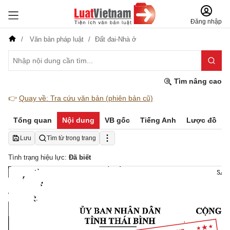
Đăng nhập
Văn bản pháp luật
Đất đai-Nhà ở
Tìm nâng cao
👉
Quay về: Tra cứu văn bản (phiên bản cũ)
Tổng quan
Nội dung
VB gốc
Tiếng Anh
Lược đồ
Lưu
Tìm từ trong trang
Tình trạng hiệu lực:
Đã biết
SAO 
ỦY 
BAN 
NHÂN 
DÂN 
CỘNG 
H
TỈNH 
THẢĨ 
BÌNH 