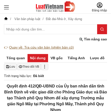
Đăng nhập
Văn bản pháp luật
Đất đai-Nhà ở,
Xây dựng
Tìm nâng cao
👉
Quay về: Tra cứu văn bản (phiên bản cũ)
Tổng quan
Nội dung
VB gốc
Tiếng Anh
Lược đồ
Lưu
Theo dõi VB
Tình trạng hiệu lực:
Đã biết
Quyết định 412/QĐ-UBND của Ủy ban nhân dân tỉnh
Bình Định về việc giao đất cho Phòng Giáo dục và Đào
tạo Thành phố Quy Nhơn để xây dựng Trường mẫu
giáo Ngô Mây tại Phường Ngô Mây, Thành phố Quy
Nhơn