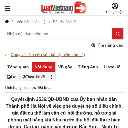
Đăng nhập
Văn bản pháp luật
Đất đai-Nhà ở
Tìm nâng cao
👉
Quay về: Tra cứu văn bản (phiên bản cũ)
Tổng quan
Nội dung
VB gốc
Tiếng Anh
Lược đồ
Lưu
Theo dõi VB
Tình trạng hiệu lực:
Đã biết
Quyết định 2536/QĐ-UBND của Ủy ban nhân dân
Thành phố Hà Nội về việc phê duyệt hệ số điều chỉnh,
giá đất cụ thể làm căn cứ bồi thường, hỗ trợ giải
phóng mặt bằng khi Nhà nước thu hồi đất thực hiện
dự án: Cải tạo, nâng cấp đường Bắc Sơn - Minh Trí,