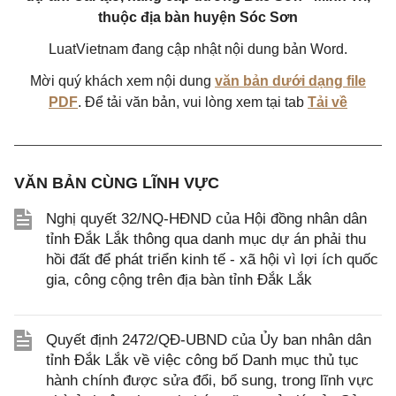
thuộc địa bàn huyện Sóc Sơn
LuatVietnam đang cập nhật nội dung bản Word.
Mời quý khách xem nội dung
văn bản dưới dạng file
PDF
. Để tải văn bản, vui lòng xem tại tab
Tải về
VĂN BẢN CÙNG LĨNH VỰC
Nghị quyết 32/NQ-HĐND của Hội đồng nhân dân
tỉnh Đắk Lắk thông qua danh mục dự án phải thu
hồi đất để phát triển kinh tế - xã hội vì lợi ích quốc
gia, công cộng trên địa bàn tỉnh Đắk Lắk
Quyết định 2472/QĐ-UBND của Ủy ban nhân dân
tỉnh Đắk Lắk về việc công bố Danh mục thủ tục
hành chính được sửa đổi, bổ sung, trong lĩnh vực