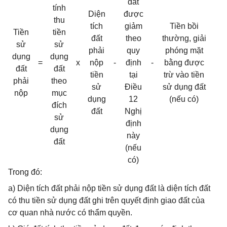
đất
tính
Diện
được
thu
tích
giảm
Tiền bồi
Tiền
tiền
đất
theo
thường, giải
sử
sử
phải
quy
phóng mặt
dụng
dụng
=
x
nộp
-
định
-
bằng được
đất
đất
tiền
tại
trừ vào tiền
phải
theo
sử
Điều
sử dụng đất
nộp
mục
dụng
12
(nếu có)
đích
đất
Nghị
sử
định
dụng
này
đất
(nếu
có)
Trong đó:
a) Diện tích đất phải nộp tiền sử dụng đất là diện tích đất
có thu tiền sử dụng đất ghi trên quyết định giao đất của
cơ quan nhà nước có thẩm quyền.