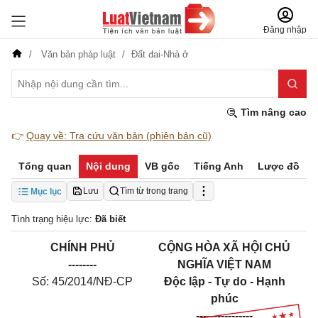
Đăng nhập
Văn bản pháp luật
Đất đai-Nhà ở
Tìm nâng cao
👉
Quay về: Tra cứu văn bản (phiên bản cũ)
Tổng quan
Nội dung
VB gốc
Tiếng Anh
Lược đồ
Lưu
Tìm từ trong trang
Mục lục
Tình trạng hiệu lực:
Đã biết
CHÍNH PHỦ
CỘNG HÒA XÃ HỘI CHỦ
--------
NGHĨA VIỆT NAM
Số: 45/2014/NĐ-CP
Độc lập - Tự do - Hạnh
phúc
----------------