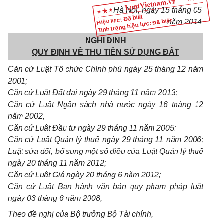
Hà Nội, ngày 15 tháng 05
Hiệu lực: Đã biết
Tình trạng hiệu lực: Đã biết
năm 2014
NGHỊ ĐỊNH
QUY ĐỊNH VỀ THU TIỀN SỬ DỤNG ĐẤT
Căn cứ Luật Tổ chức
Chính phủ
ngày 25 tháng 12 năm
2001;
Căn cứ Luật Đất đai ngày 29 tháng 11 năm 2013;
Căn cứ Luật Ngân sách nhà nước ngày 16 tháng 12
năm 2002;
Căn cứ Luật Đầu tư ngày 29 tháng 11 năm 2005;
Căn cứ Luật Quản lý thuế ngày 29
tháng
11 năm 2006;
Luật sửa đổi, bổ sung một số điều của Luật Quản lý thuế
ngày 20
tháng
11 năm 2012;
Căn cứ Luật Giá ngày 20 tháng 6 năm 2012;
Căn cứ Luật Ban hành văn bản quy phạm pháp luật
ngày 03
tháng
6 năm 2008;
Theo đề nghị của Bộ trưởng Bộ
Tài chính
,