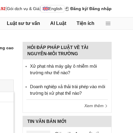
|
|
192
Gói dịch vụ & Giá
English
Đăng ký
/ Đăng nhập
Luật sư tư vấn
AI Luật
Tiện ích
HỎI ĐÁP PHÁP LUẬT VỀ TÀI
ng cao
NGUYÊN-MÔI TRƯỜNG
Xử phạt nhà máy gây ô nhiễm môi
trường như thế nào?
Doanh nghiệp xả thải trái phép vào môi
trường bị xử phạt thế nào?
Xem thêm
TIN VĂN BẢN MỚI