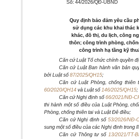
Số: 44/2026/QĐ-UBND
Quy định bảo đảm yêu cầu phò
sử dụng các khu khai thác k
khác, đô thị, du lịch, công n
thôn; công trình phòng, chống 
công trình hạ tầng kỹ th
Căn cứ Luật Tổ chức chính quyền đ
Căn cứ Luật Ban hành văn bản qu
bởi Luật số
87/2025/QH15
;
Căn cứ Luật Phòng, chống thiên 
60/2020/QH14
và Luật số
146/2025/QH15
;
Căn cứ Nghị định số
66/2021/NĐ-C
thi hành một số điều của Luật Phòng, chốn
Phòng, chống thiên tai và Luật Đê điều;
Căn cứ Nghị định số
53/2026/NĐ-
sung một số điều của các Nghị định trong l
Căn cứ Thông tư số
13/2021/TT