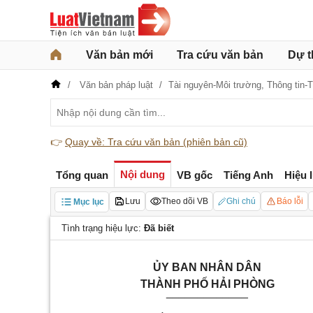
Văn bản mới
Tra cứu văn bản
Dự t
Văn bản pháp luật
Tài nguyên-Môi trường,
Thông tin-
👉
Quay về: Tra cứu văn bản (phiên bản cũ)
Nội dung
Tổng quan
VB gốc
Tiếng Anh
Hiệu 
Lưu
Theo dõi VB
Ghi chú
Báo lỗi
Mục lục
Tình trạng hiệu lực:
Đã biết
ỦY BAN NHÂN DÂN
THÀNH PHỐ HẢI PHÒNG
_____________