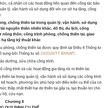
chức, cá nhân có các hoạt động liên quan đến công tác bảo
uản lý, vận hành và sử dụng đối với cơ sở hạ tầng, công
.
ng, chống thiên tai trong quản lý, vận hành, sử dụng
tài nguyên thiên nhiên khác, đô thị, du lịch, công
cư nông thôn; công trình phòng, chống thiên tai, giao
h hạ tầng kỹ thuật khác
u phòng, chống thiên tai được quy định tại Điều 4 Thông tư
ổ sung bởi Thông tư số
10/2026/TT-BNNMT
.
 bảo dưỡng, sửa chữa công trình.
ố công trình và các hoạt động gia tăng rủi ro thiên tai.
hiên tai trong quản lý, vận hành và sử dụng các công trình
h kế hoạch, phương án; phù hợp với điều kiện cụ thể của cơ
 thấp nhất thiệt hại do thiên tai gây ra, tạo thuận lợi cho
u hộ, cứu nạn.
Chương II
G QUY ĐỊNH CỤ THỂ