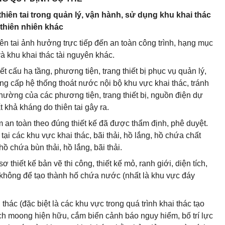
iên tai trong quản lý, vận hành, sử dụng khu khai thác
 thiên nhiên khác
hiên tai ảnh hưởng trực tiếp đến an toàn công trình, hạng mục
và khu khai thác tài nguyên khác.
cấu hạ tầng, phương tiện, trang thiết bị phục vụ quản lý,
ng cấp hệ thống thoát nước nội bộ khu vực khai thác, tránh
thường của các phương tiện, trang thiết bị, nguồn điện dự
 khả kháng do thiên tai gây ra.
ảm an toàn theo đúng thiết kế đã được thẩm định, phê duyệt.
tại các khu vực khai thác, bãi thải, hồ lắng, hồ chứa chất
ồ chứa bùn thải, hồ lắng, bãi thải.
 thiết kế bản vẽ thi công, thiết kế mỏ, ranh giới, diện tích,
không để tạo thành hố chứa nước (nhất là khu vực đáy
thác (đặc biệt là các khu vực trong quá trình khai thác tạo
ch moong hiện hữu, cắm biển cảnh báo nguy hiểm, bố trí lực