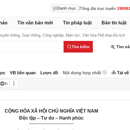
|
Danh mục
Tổng đài trực tuyến
19006
hảo
Tin văn bản mới
Tin pháp luật
Bản tin luật
Truyền thông,
Giao thông,
Công nghiệp,
Điện lực,
Văn hóa-Thể thao-Du lịch
Tìm kiếm
Tìm nâ
lực
VB liên quan
Lược đồ
Nội dung hợp nhất
Tải về
In
CỘNG HÒA XÃ HỘI CHỦ NGHĨA VIỆT NAM
Độc lập – Tự do – Hạnh phúc
_________________