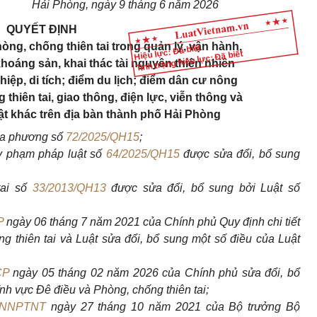
Hải Phòng, ngày 9 tháng 6 năm 2026
QUYẾT ĐỊNH
ng, chống thiên tai trong quản lý, vận hành,
Hiệu lực: Đã biết
Tình trạng hiệu lực: Đã biết
hoáng sản, khai thác tài nguyên thiên nhiên
ghiệp, di tích; điểm du lịch; điểm dân cư nông
thiên tai, giao thông, điện lực, viễn thông và
uật khác trên địa bàn thành phố Hải Phòng
ịa phương số
72/2025/QH15
;
y phạm pháp luật số
64/2025/QH15
được sửa đổi, bổ sung
tai số
33/2013/QH13
được sửa đổi, bổ sung bởi Luật số
P
ngày 06 tháng 7 năm 2021 của Chính phủ Quy định chi tiết
g thiên tai và Luật sửa đổi, bổ sung một số điều của Luật
CP
ngày 05 tháng 02 năm 2026 của Chính phủ sửa đổi, bổ
ĩnh vực Đê điều và Phòng, chống thiên tai;
-BNNPTNT
ngày 27 tháng 10 năm 2021 của Bộ trưởng Bộ