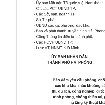
- Ủy ban Mặt trận Tổ quốc Việt Nam thành 
- CT, các PCT UBND TP;
- Các Sở, ban, ngành TP;
- Sở Tư pháp;
- UBND các xã, phường, đặc khu;
- Báo và phát thanh, truyền hình Hải Phòng
- Cổng Thông tin điện tử thành phố;
- Các PCVP UBND TP;
- Lưu: VT, NNMT, N.Đ.Minh.
ỦY BAN NHÂN DÂN
THÀNH PHỐ HẢI PHÒNG
_____________
Bảo đảm yêu cầu phòng, chống
các khu khai thác khoáng sả
thị, du lịch, công nghiệp, di 
trình phòng, chống thiên tai, 
hạ tầng kỹ thuật kh