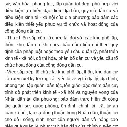
sử, văn hóa, phong tục, tập quán tốt đẹp, phù hợp với
điều kiện tự nhiên, đặc điểm địa bàn, quy mô dân cư và
điều kiện kinh tế - xã hội của địa phương; bảo đảm các
điều kiện thiết yếu phục vụ tổ chức và hoạt động của
cộng đồng dân cư.
-
Thực hiện sắp xếp, tổ chức lại đối với các khu phố, ấp,
thôn, khu dân cư khi chưa bảo đảm tiêu chí theo quy
định của pháp luật hoặc theo yêu cầu quản lý, phát triển
kinh tế - xã hội, đô thị hóa, phân bố dân cư và yêu cầu tổ
chức hoạt động của cộng đồng dân cư.
-
Việc sắp xếp, tổ chức lại khu phố, ấp, thôn, khu dân cư
cần xem xét kỹ lưỡng các yếu tố về vị trí địa lý, địa hình,
phong tục, tập quán, dân tộc, tôn giáo, đặc điểm dân cư,
trình độ phát triển kinh tế - xã hội và nguyện vọng của
Nhân dân tại địa phương; bảo đảm thực hiện tốt công
tác quân sự, quốc phòng, ổn định chính trị, trật tự an
toàn xã hội, tạo sự đồng thuận trong Nhân dân, thuận lợi
cho đời sống, sinh hoạt của người dân và nâng cao
hiệu quả quản lý, phục vụ Nhân dân của chính quyền cơ