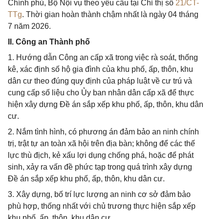
Chính phủ, Bộ Nội vụ theo yêu cầu tại Chỉ thị số
21/CT-
TTg
. Thời gian hoàn thành chậm nhất là ngày 04 tháng
7 năm 2026.
II. Công an Thành phố
1. Hướng dẫn Công an cấp xã trong việc rà soát, thống
kê, xác định số hộ gia đình của khu phố, ấp, thôn, khu
dân cư theo đúng quy định của pháp luật về cư trú và
cung cấp số liệu cho Ủy ban nhân dân cấp xã để thực
hiện xây dựng Đề án sắp xếp khu phố, ấp, thôn, khu dân
cư.
2. Nắm tình hình, có phương án đảm bảo an ninh chính
trị, trật tự an toàn xã hội trên địa bàn; không để các thế
lực thù địch, kẻ xấu lợi dụng chống phá, hoặc để phát
sinh, xảy ra vấn đề phức tạp trong quá trình xây dựng
Đề án sắp xếp khu phố, ấp, thôn, khu dân cư.
3. Xây dựng, bố trí lực lượng an ninh cơ sở đảm bảo
phù hợp, thống nhất với chủ trương thực hiện sắp xếp
khu phố, ấp, thôn, khu dân cư.