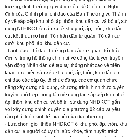
trương, định hướng, quy định của Bộ Chính trị, Nghị
định của Chính phủ, chỉ đạo của Ban Thường vụ Thành
ủy về sắp xếp khu phố, ấp, thôn, khu dân cư và bố trí, sử
dụng NHĐKCT ở cấp xã, ở khu phố, ấp, thôn, khu dân
cư; kết thúc mô hình Tổ nhân dân tự quản, Tổ dân cư
dưới khu phố, ấp, khu dân cư.
- Lãnh đạo, chỉ đạo, hướng dẫn các cơ quan, tổ chức,
đơn vị trong hệ thống chính trị về công tác tuyên truyền,
vận động Nhân dân để tạo sự thống nhất cao về triển
khai thực hiện sắp xếp khu phố, ấp, thôn, khu dân cư;
chỉ đạo các cấp ủy, tổ chức đảng, các cơ quan chức
năng xây dựng nội dung, chương trình, hình thức tuyên
truyền phù hợp, trọng tâm về công tác sắp xếp khu phố,
ấp, thôn, khu dân cư và bố trí, sử dụng NHĐKCT gắn
với xây dựng chính quyền địa phương 02 cấp và yêu
cầu phát triển kinh tế - xã hội của địa phương.
- Lựa chọn, giới thiệu NHĐKCT ở khu phố, ấp, thôn, khu
dân cư là người có uy tín, sức khỏe, tâm huyết, trách