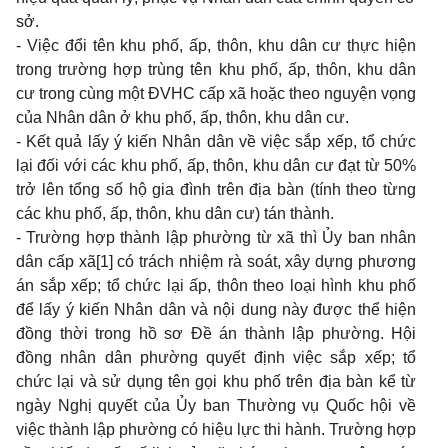
sở.
-
Việc đổi tên khu phố, ấp, thôn, khu dân cư thực hiện
trong trường hợp trùng tên khu phố, ấp, thôn, khu dân
cư trong cùng một ĐVHC cấp xã hoặc theo nguyện vọng
của Nhân dân ở khu phố, ấp, thôn, khu dân cư.
-
Kết quả lấy ý kiến Nhân dân về việc sắp xếp, tổ chức
lại đối với các khu phố, ấp, thôn, khu dân cư đạt từ 50%
trở lên tổng số hộ gia đình trên địa bàn (tính theo từng
các khu phố, ấp, thôn, khu dân cư) tán thành.
- Trường hợp thành lập phường từ xã thì Ủy ban nhân
dân cấp xã
[1]
có trách nhiệm rà soát, xây dựng phương
án sắp xếp; tổ chức lại ấp, thôn theo loại hình khu phố
để lấy ý kiến Nhân dân và nội dung này được thể hiện
đồng thời trong hồ sơ Đề án thành lập phường. Hội
đồng nhân dân phường quyết định việc sắp xếp; tổ
chức lại và sử dụng tên gọi khu phố trên địa bàn kể từ
ngày Nghị quyết của Ủy ban Thường vụ Quốc hội về
việc thành lập phường có hiệu lực thi hành. Trường hợp