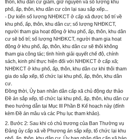
thôn, khu dân cư giảm, giữ nguyên và số lượng khu
phố, ấp, thôn, khu dân cư còn lại sau sắp xếp...
- Dự kiến số lượng NHĐKCT ở cấp xã được bố trí về
khu phố, ấp, thôn, khu dân cư; số lượng NHĐKCT,
người tham gia hoạt động ở khu phố, ấp, thôn, khu dân
cư sẽ bố trí; số lượng NHĐKCT, người tham gia hoạt
động ở khu phố, ấp, thôn, khu dân cư sẽ thôi không
tham gia công tác; tình hình giải quyết chế độ, chính
sách, kinh phí thực hiện đối với NHĐKCT ở cấp xã;
NHĐKCT ở khu phố, ấp, thôn, khu dân cư khi thôi tham
gia do sắp xếp, tổ chức lại khu phố, ấp, thôn, khu dân
cư.
Đồng thời, Ủy ban nhân dân cấp xã chủ động dự thảo
Đề án sắp xếp, tổ chức lại khu phố, ấp, thôn, khu dân cư
theo hướng dẫn tại Mục III Phần B Kế hoạch này (đính
kèm Đề án mâu và các Phụ lục tham khảo).
2. Bước 2: Sau khi có chủ trương của Ban Thường vụ
Đảng ủy cấp xã về Phương án sắp xếp, tổ chức lại khu
phố, ấp, thôn, khu dân cư, Ủy ban nhân dân cấp xã báo