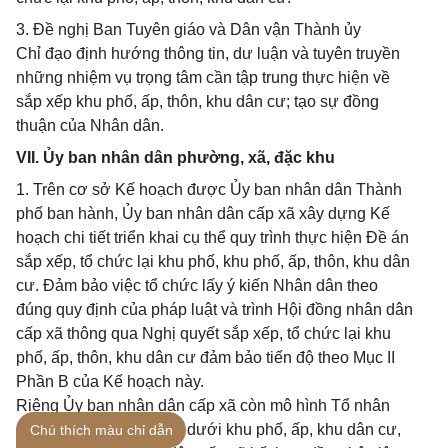
3. Đề nghị Ban Tuyên giáo và Dân vận Thành ủy
Chỉ đạo định hướng thông tin, dư luận và tuyên truyền
những nhiệm vụ trọng tâm cần tập trung thực hiện về
sắp xếp khu phố, ấp, thôn, khu dân cư; tạo sự đồng
thuận của Nhân dân.
VII. Ủy ban nhân dân phường, xã, đặc khu
1. Trên cơ sở Kế hoạch được Ủy ban nhân dân Thành
phố ban hành, Ủy ban nhân dân cấp xã xây dựng Kế
hoạch chi tiết triển khai cụ thể quy trình thực hiện Đề án
sắp xếp, tổ chức lại khu phố, khu phố, ấp, thôn, khu dân
cư. Đảm bảo việc tổ chức lấy ý kiến Nhân dân theo
đúng quy định của pháp luật và trình Hội đồng nhân dân
cấp xã thông qua Nghị quyết sắp xếp, tổ chức lại khu
phố, ấp, thôn, khu dân cư đảm bảo tiến độ theo Mục II
Phần B của Kế hoạch này.
Riêng Ủy ban nhân dân cấp xã còn mô hình Tổ nhân
dân tự quản, Tổ dân cư dưới khu phố, ấp, khu dân cư,
Chú thích màu chỉ dẫn