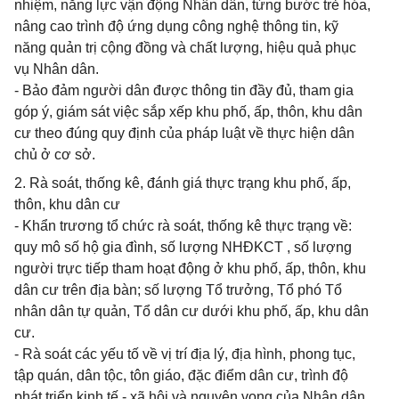
nhiệm, năng lực vận động Nhân dân, từng bước trẻ hóa,
nâng cao trình độ ứng dụng công nghệ thông tin, kỹ
năng quản trị cộng đồng và chất lượng, hiệu quả phục
vụ Nhân dân.
- Bảo đảm người dân được thông tin đầy đủ, tham gia
góp ý, giám sát việc sắp xếp khu phố, ấp, thôn, khu dân
cư theo đúng quy định của pháp luật về thực hiện dân
chủ ở cơ sở.
2. Rà soát, thống kê, đánh giá thực trạng khu phố, ấp,
thôn, khu dân cư
- Khẩn trương tổ chức rà soát, thống kê thực trạng về:
quy mô số hộ gia đình, số lượng NHĐKCT , số lượng
người trực tiếp tham hoạt động ở khu phố, ấp, thôn, khu
dân cư trên địa bàn; số lượng Tổ trưởng, Tổ phó Tổ
nhân dân tự quản, Tổ dân cư dưới khu phố, ấp, khu dân
cư.
- Rà soát các yếu tố về vị trí địa lý, địa hình, phong tục,
tập quán, dân tộc, tôn giáo, đặc điểm dân cư, trình độ
phát triển kinh tế - xã hội và nguyện vọng của Nhân dân