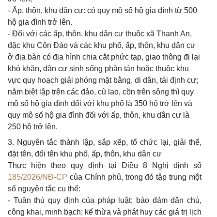
- Ấp, thôn, khu dân cư: có quy mô số hộ gia đình từ 500
hộ gia đình trở lên.
- Đối với các ấp, thôn, khu dân cư thuộc xã Thạnh An,
đặc khu Côn Đảo và các khu phố, ấp, thôn, khu dân cư
ở địa bàn có địa hình chia cắt phức tạp, giao thông đi lại
khó khăn, dân cư sinh sống phân tán hoặc thuộc khu
vực quy hoạch giải phóng mặt bằng, di dân, tái định cư;
nằm biệt lập trên các đảo, cù lao, cồn trên sông thì quy
mô số hộ gia đình đối với khu phố là 350 hộ trở lên và
quy mô số hộ gia đình đối với ấp, thôn, khu dân cư là
250 hộ trở lên.
3.
Nguyên tắc thành lập, sắp xếp, tổ chức lại, giải thể,
đặt tên, đổi tên khu phố, ấp, thôn, khu dân cư
Thực hiện theo quy định tại Điều 8 Nghị định số
185/2026/NĐ-CP
của Chính phủ, trong đó tập trung một
số nguyên tắc cụ thể:
-
Tuân thủ quy định của pháp luật; bảo đảm dân chủ,
công khai, minh bạch; kế thừa và phát huy các giá trị lịch