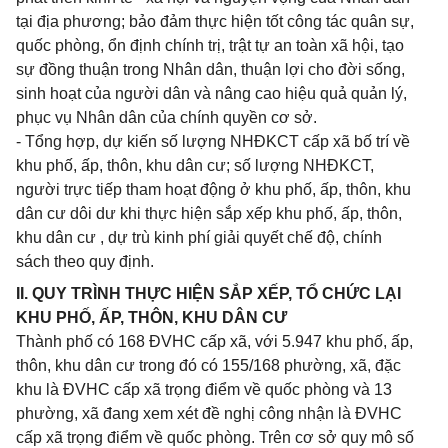
tại địa phương; bảo đảm thực hiện tốt công tác quân sự,
quốc phòng, ổn định chính trị, trật tự an toàn xã hội, tạo
sự đồng thuận trong Nhân dân, thuận lợi cho đời sống,
sinh hoạt của người dân và nâng cao hiệu quả quản lý,
phục vụ Nhân dân của chính quyền cơ sở.
- Tổng hợp, dự kiến số lượng NHĐKCT cấp xã bố trí về
khu phố, ấp, thôn, khu dân cư; số lượng NHĐKCT,
người trực tiếp tham hoạt động ở khu phố, ấp, thôn, khu
dân cư dôi dư khi thực hiện sắp xếp khu phố, ấp, thôn,
khu dân cư , dự trù kinh phí giải quyết chế độ, chính
sách theo quy định.
II. QUY TRÌNH THỰC HIỆN SẮP XẾP, TỔ CHỨC LẠI
KHU PHỐ, ẤP, THÔN, KHU DÂN CƯ
Thành phố có 168 ĐVHC cấp xã, với 5.947 khu phố, ấp,
thôn, khu dân cư trong đó có 155/168 phường, xã, đặc
khu là ĐVHC cấp xã trọng điểm về quốc phòng và 13
phường, xã đang xem xét đề nghị công nhận là ĐVHC
cấp xã trọng điểm về quốc phòng. Trên cơ sở quy mô số