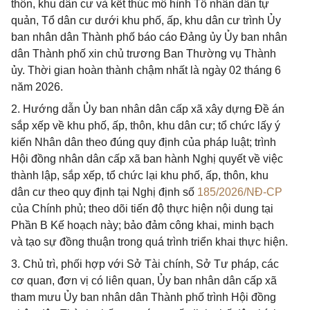
thôn, khu dân cư và kết thúc mô hình Tổ nhân dân tự
quản, Tổ dân cư dưới khu phố, ấp, khu dân cư trình Ủy
ban nhân dân Thành phố báo cáo Đảng ủy Ủy ban nhân
dân Thành phố xin chủ trương Ban Thường vụ Thành
ủy. Thời gian hoàn thành chậm nhất là ngày 02 tháng 6
năm 2026.
2. Hướng dẫn Ủy ban nhân dân cấp xã xây dựng Đề án
sắp xếp về khu phố, ấp, thôn, khu dân cư; tổ chức lấy ý
kiến Nhân dân theo đúng quy định của pháp luật; trình
Hội đồng nhân dân cấp xã ban hành Nghị quyết về việc
thành lập, sắp xếp, tổ chức lại khu phố, ấp, thôn, khu
dân cư theo quy định tại Nghị định số
185/2026/NĐ-CP
của Chính phủ; theo dõi tiến độ thực hiện nội dung tại
Phần B Kế hoạch này; bảo đảm công khai, minh bạch
và tạo sự đồng thuận trong quá trình triển khai thực hiện.
3. Chủ trì, phối hợp với Sở Tài chính, Sở Tư pháp, các
cơ quan, đơn vị có liên quan, Ủy ban nhân dân cấp xã
tham mưu Ủy ban nhân dân Thành phố trình Hội đồng