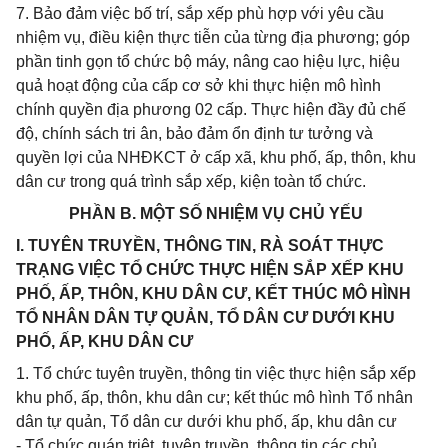
7. Bảo đảm việc bố trí, sắp xếp phù hợp với yêu cầu
nhiệm vụ, điều kiện thực tiễn của từng địa phương; góp
phần tinh gọn tổ chức bộ máy, nâng cao hiệu lực, hiệu
quả hoạt động của cấp cơ sở khi thực hiện mô hình
chính quyền địa phương 02 cấp. Thực hiện đầy đủ chế
độ, chính sách tri ân, bảo đảm ổn định tư tưởng và
quyền lợi của NHĐKCT ở cấp xã, khu phố, ấp, thôn, khu
dân cư trong quá trình sắp xếp, kiện toàn tổ chức.
PHẦN B. MỘT SỐ NHIỆM VỤ CHỦ YẾU
I. TUYÊN TRUYỀN, THÔNG TIN, RÀ SOÁT THỰC
TRẠNG VIỆC TỔ CHỨC THỰC HIỆN SẮP XẾP KHU
PHỐ, ẤP, THÔN, KHU DÂN CƯ, KẾT THÚC MÔ HÌNH
TỔ NHÂN DÂN TỰ QUẢN, TỔ DÂN CƯ DƯỚI KHU
PHỐ, ẤP, KHU DÂN CƯ
1. Tổ chức tuyên truyền, thông tin việc thực hiện sắp xếp
khu phố, ấp, thôn, khu dân cư; kết thúc mô hình Tổ nhân
dân tự quản, Tổ dân cư dưới khu phố, ấp, khu dân cư
- Tổ chức quán triệt, tuyên truyền, thông tin các chủ