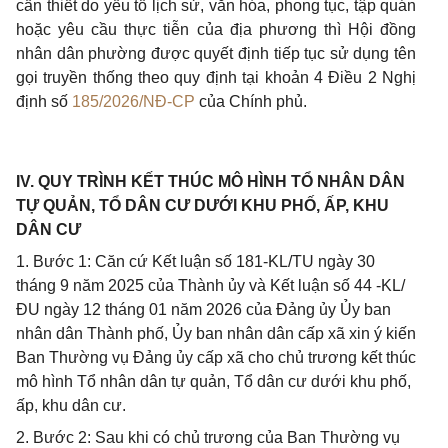
cần thiết do yếu tố lịch sử, văn hóa, phong tục, tập quán
hoặc yêu cầu thực tiễn của địa phương thì Hội đồng
nhân dân phường được quyết định tiếp tục sử dụng tên
gọi truyền thống theo quy định tại khoản 4 Điều 2 Nghị
định số
185/2026/NĐ-CP
của Chính phủ.
IV. QUY TRÌNH KẾT THÚC MÔ HÌNH TỔ NHÂN DÂN
TỰ QUẢN, TỔ DÂN CƯ DƯỚI KHU PHỐ, ẤP, KHU
DÂN CƯ
1. Bước 1: Căn cứ Kết luận số 181-KL/TU ngày 30
tháng 9 năm 2025 của Thành ủy và Kết luận số 44 -KL/
ĐU ngày 12 tháng 01 năm 2026 của Đảng ủy Ủy ban
nhân dân Thành phố, Ủy ban nhân dân cấp xã xin ý kiến
Ban Thường vụ Đảng ủy cấp xã cho chủ trương kết thúc
mô hình Tổ nhân dân tự quản, Tổ dân cư dưới khu phố,
ấp, khu dân cư.
2. Bước 2: Sau khi có chủ trương của Ban Thường vụ