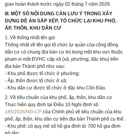
gian hoàn thành trước ngày 02 tháng 7 năm 2026.
III. MỘT SỐ NỘI DUNG CẦN LƯU Ý TRONG XÂY
DỰNG ĐỀ ÁN SẮP XẾP, TỔ CHỨC LẠI KHU PHỐ,
ẤP, THÔN, KHU DÂN CƯ
1. Về thống nhất tên gọi
Thống nhất về tên gọi tổ chức tự quản của cộng đồng
dân cư có chung địa bàn cư trú trong một khu vực thuộc
phạm vi một ĐVHC cấp xã (xã, phường, đặc khu) trên
địa bàn Thành phố như sau:
- Khu phố được tổ chức ở phường;
- Ấp, thôn được tổ chức ở xã;
- Khu dân cư được tổ chức ở đặc khu Côn Đảo.
2. Về tiêu chuẩn của khu phố, ấp, thôn, khu dân cư
Thực hiện quy định tại Điều 10 Nghị định số
185/2026/NĐ-CP
của Chính phủ về tiêu chuẩn của khu
phố, ấp, thôn, khu dân cư trên địa bàn Thành phố cụ thể:
- Khu phố: có quy mô số hộ gia đình từ 700 hộ gia đình
trở lên;