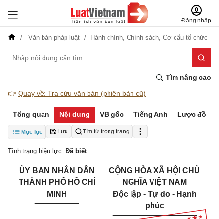
Đăng nhập
Văn bản pháp luật
Hành chính,
Chính sách,
Cơ cấu tổ chức
Tìm nâng cao
👉
Quay về: Tra cứu văn bản (phiên bản cũ)
Tổng quan
Nội dung
VB gốc
Tiếng Anh
Lược đồ
Lưu
Tìm từ trong trang
Mục lục
Tình trạng hiệu lực:
Đã biết
ỦY BAN
NHÂN DÂN
CỘNG HÒA XÃ HỘI CHỦ
THÀNH PHỐ
HỒ CHÍ
NGHĨA VIỆT NAM
MINH
Độc lập - Tự do - Hạnh
__________
phúc
___________________