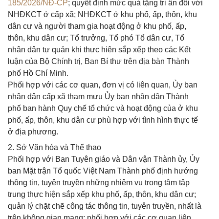
185/2026/NĐ-CP
; quyết định mức quà tặng tri ân đối với
NHĐKCT ở cấp xã; NHĐKCT ở khu phố, ấp, thôn, khu
dân cư và người tham gia hoạt động ở khu phố, ấp,
thôn, khu dân cư; Tổ trưởng, Tổ phó Tổ dân cư, Tổ
nhân dân tự quản khi thực hiện sắp xếp theo các Kết
luận của Bộ Chính trị, Ban Bí thư trên địa bàn Thành
phố Hồ Chí Minh.
Phối hợp với các cơ quan, đơn vị có liên quan, Ủy ban
nhân dân cấp xã tham mưu Ủy ban nhân dân Thành
phố ban hành Quy chế tổ chức và hoạt động của ở khu
phố, ấp, thôn, khu dân cư phù hợp với tình hình thực tế
ở địa phương.
2. Sở Văn hóa và Thể thao
Phối hợp với Ban Tuyên giáo và Dân vận Thành ủy, Ủy
ban Mặt trận Tổ quốc Việt Nam Thành phố định hướng
thông tin, tuyên truyền những nhiệm vụ trọng tâm tập
trung thực hiện sắp xếp khu phố, ấp, thôn, khu dân cư;
quản lý chặt chẽ công tác thông tin, tuyên truyền, nhất là
trên không gian mạng; phối hợp với các cơ quan liên