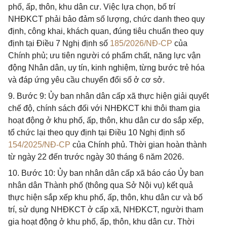
phố, ấp, thôn, khu dân cư. Việc lựa chọn, bố trí
NHĐKCT phải bảo đảm số lượng, chức danh theo quy
định, công khai, khách quan, đúng tiêu chuẩn theo quy
định tại Điều 7 Nghị định số
185/2026/NĐ-CP
của
Chính phủ; ưu tiên người có phẩm chất, năng lực vận
động Nhân dân, uy tín, kinh nghiệm, từng bước trẻ hóa
và đáp ứng yêu cầu chuyển đổi số ở cơ sở.
9. Bước 9: Ủy ban nhân dân cấp xã thực hiện giải quyết
chế độ, chính sách đối với NHĐKCT khi thôi tham gia
hoạt động ở khu phố, ấp, thôn, khu dân cư do sắp xếp,
tổ chức lại theo quy định tại Điều 10 Nghị định số
154/2025/NĐ-CP
của Chính phủ. Thời gian hoàn thành
từ ngày 22 đến trước ngày 30 tháng 6 năm 2026.
10. Bước 10: Ủy ban nhân dân cấp xã báo cáo Ủy ban
nhân dân Thành phố (thông qua Sở Nội vụ) kết quả
thực hiện sắp xếp khu phố, ấp, thôn, khu dân cư và bố
trí, sử dụng NHĐKCT ở cấp xã, NHĐKCT, người tham
gia hoạt động ở khu phố, ấp, thôn, khu dân cư. Thời