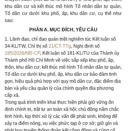
khu dân cư và kết thúc mô hình Tổ nhân dân tự quản,
Tổ dân cư dưới khu phố, ấp, khu dân cư, cụ thể như
sau:
PHẦN A. MỤC ĐÍCH, YÊU CẦU
1. Lãnh đạo, chỉ đạo quán triệt nghiêm túc Kết luận số
34-KL/TW, Chỉ thị số
21/CT-TTg
, Nghị định số
185/2026/NĐ-CP
, Kết luận số 181-KL/TU của Thành ủy
Thành phố Hồ Chí Minh về việc sắp xếp khu phố, ấp,
thôn, khu dân cư; kết thúc mô hình Tổ nhân dân tự quản,
Tổ dân cư dưới khu phố, ấp, khu dân cư bảo đảm tinh
gọn, hiệu quả phù hợp với quy mô dân cư, đặc điểm địa
bàn và yêu cầu quản lý của chính quyền địa phương
cấp xã.
Trong quá trình triển khai thực hiện phải giữ vững ổn
định chính trị, trật tự an toàn xã hội; chủ động nắm chắc
tình hình, kịp thời xử lý các vấn đề phát sinh, không để
xảy ra điểm nóng, vụ việc phức tạp ở cơ sở; giữ gìn và
phát huy truyền thống đoàn kết cộng đồng và củng cố