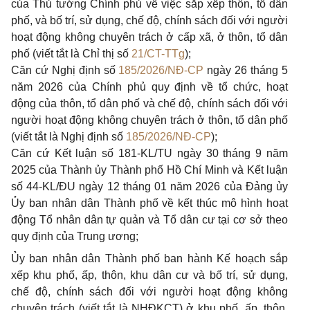
của Thủ tướng Chính phủ về việc sắp xếp thôn, tổ dân
phố, và bố trí, sử dụng, chế độ, chính sách đối với người
hoạt động không chuyên trách ở cấp xã, ở thôn, tổ dân
phố (viết tắt là Chỉ thị số
21/CT-TTg
);
Căn cứ Nghị định số
185/2026/NĐ-CP
ngày 26 tháng 5
năm 2026 của Chính phủ quy định về tổ chức, hoạt
động của thôn, tổ dân phố và chế độ, chính sách đối với
người hoạt động không chuyên trách ở thôn, tổ dân phố
(viết tắt là Nghị định số
185/2026/NĐ-CP
);
Căn cứ Kết luận số 181-KL/TU ngày 30 tháng 9 năm
2025 của Thành ủy Thành phố Hồ Chí Minh và Kết luận
số 44-KL/ĐU ngày 12 tháng 01 năm 2026 của Đảng ủy
Ủy ban nhân dân Thành phố về kết thúc mô hình hoạt
động Tổ nhân dân tự quản và Tổ dân cư tại cơ sở theo
quy định của Trung ương;
Ủy ban nhân dân Thành phố ban hành Kế hoạch sắp
xếp khu phố, ấp, thôn, khu dân cư và bố trí, sử dụng,
chế độ, chính sách đối với người hoạt động không
chuyên trách (viết tắt là NHĐKCT) ở khu phố, ấp, thôn,