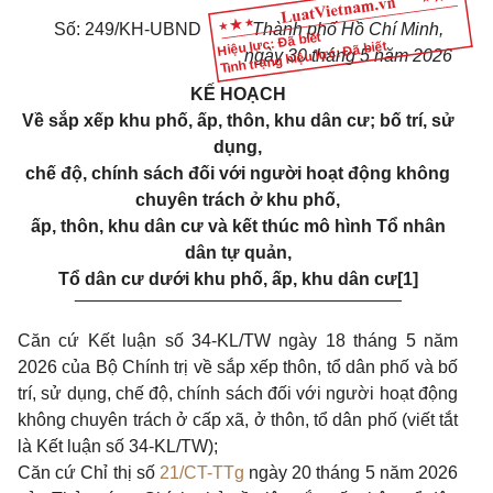
Số: 249/KH-UBND
Thành phố Hồ Chí Minh,
Hiệu lực: Đã biết
Tình trạng hiệu lực: Đã biết
ngày 30 tháng 5 năm 2026
KẾ HOẠCH
Về sắp xếp khu phố, ấp, thôn, khu dân cư; bố trí, sử
dụng,
chế độ, chính sách đối với người hoạt động không
chuyên trách ở khu phố,
ấp, thôn, khu dân cư và kết thúc mô hình Tổ nhân
dân tự quản,
Tổ dân cư dưới khu phố, ấp, khu dân cư
[1]
_________________________________
Căn cứ Kết luận số 34-KL/TW ngày 18 tháng 5 năm
2026 của Bộ Chính trị về sắp xếp thôn, tổ dân phố và bố
trí, sử dụng, chế độ, chính sách đối với người hoạt động
không chuyên trách ở cấp xã, ở thôn, tổ dân phố (viết tắt
là Kết luận số 34-KL/TW);
Căn cứ Chỉ thị số
21/CT-TTg
ngày 20 tháng 5 năm 2026