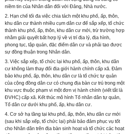
niềm tin của Nhân dân đối với Đảng, Nhà nước.
2. Hạn chế tối đa việc chia tách một khu phố, ấp, thôn,
khu dân cư thành nhiều cụm dân cư để sắp xếp, tổ chức
thành khu phố, ấp, thôn, khu dân cư mới, trừ trường hợp
nhằm giải quyết bất hợp lý về vị trí địa lý, địa hình,
phong tục, tập quán, đặc điểm dân cư và phải tạo được
sự đồng thuận trong Nhân dân.
3. Việc sắp xếp, tổ chức lại khu phố, ấp, thôn, khu dân
cư không làm thay đổi địa giới hành chính cấp xã. Đảm
bảo khu phố, ấp, thôn, khu dân cư là tổ chức tự quản
của cộng đồng dân cư có chung địa bàn cư trú trong một
khu vực thuộc phạm vi một đơn vị hành chính (viết tắt là
ĐVHC) cấp xã. Kết thúc mô hình Tổ nhân dân tự quản,
Tổ dân cư dưới khu phố, ấp, khu dân cư.
4. Cơ sở hạ tầng tại khu phố, ấp, thôn, khu dân cư mới
(sau khi sắp xếp, tổ chức lại) phải bảo đảm phục vụ tốt
cho Nhân dân trên địa bàn sinh hoạt và tổ chức các hoạt