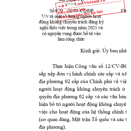
-
Hiệu lực: Đã biết
670
Số:         /SNV
C
QĐP
Vĩnh
Tình trạng hiệu lực: Đã biết
V/v 
r
à
s
o
á
t
s
ố
 l
ượ
ng
 n
g
ười
 h
oạ
t 
độ
ng
 k
hô
ng
 c
huy
ên 
trá
ch
 đ
ăn
g 
ký
 v
à 
ng
hỉ
 th
ôi
 v
iệ
c 
tr
on
g 
năm
 20
25
và
o
c
ó
n
g
uy
ệ
n
v
ọ
n
g
 đ
ư
ợ
c
b
ố
tr
í 
l
à
m
 c
ôn
g 
ch
ứ
c
Kính gửi: Ủy
 ban nhân
-
T
h
ự
c 
h
iệ
n
Công 
văn 
số 
12/CV
BCĐ
sắp 
xếp 
đơn 
vị 
hành 
chính 
các 
cấp
và 
xây 
địa 
phương 
02 
cấp 
của 
Chính 
phủ 
về 
việc 
người 
hoạt 
động 
không 
chuy
ên 
trách 
ở 
c
quyền địa 
phương 02 
cấp
và 
các 
văn bản 
c
hiện bố trí n
gười hoạt động không chuyên 
việc 
cho 
hoạt 
động 
của 
hệ 
thống 
chính 
t
rị
(cơ quan đảng, Mặt trận Tổ quốc và các tổ 
.  
địa phương)