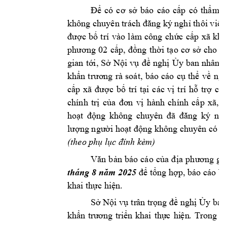
Để 
có
cơ 
sở 
báo 
cáo
cấp 
có 
thẩm 
q
không chuyên trách đăng ký
nghỉ thôi việ
c
được 
bố 
t
rí 
vào 
làm
công
chức 
ấp 
xã 
khi
, 
phương 
02 
cấp
đồng 
thời
tạo 
cơ 
sở 
cho 
v
, 
gian 
tới
Sở 
Nội vụ 
đề 
nghị
Ủy 
ban 
nhân 
d
k
hẩn 
trương 
rà 
soát
, 
báo 
cáo 
cụ 
thể 
về 
ngư
c
xã
ấp
được 
bố 
trí 
tại 
các 
vị 
trí 
hỗ 
trợ 
côn
chính 
trị 
của 
đơn 
vị 
hành 
chính 
cấp 
xã, 
t
hoạt 
động 
khô
ng 
chuyên 
đã 
đăng 
ký 
ngh
lượng người hoạt động không chuy
ên có 
n
(theo phụ lục 
đính kèm)
Văn 
b
ản 
báo 
cáo 
của 
đ
ịa 
phương 
gử
báo cáo
tháng 8 năm 2025
để tổng hợp, 
Ủy
khai 
thực hiện.
tr
ân
tr
S
ở 
Nộ
i 
vụ 
ọng
đề
ngh
ị 
Ủy
ba
n
kh
. 
ẩn
trư
ơng
tri
ển
kha
i
thự
c 
hi
ện
Tr
on
g 
q