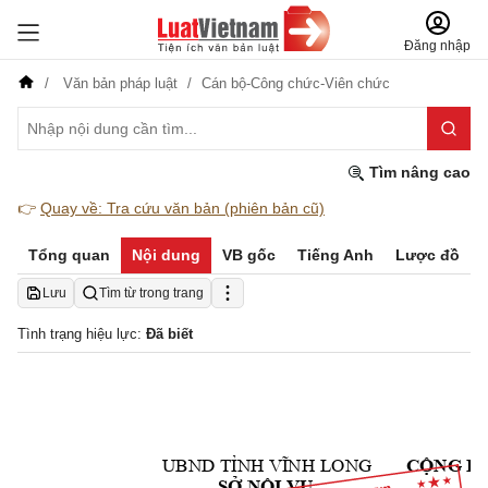
Đăng nhập
Văn bản pháp luật
Cán bộ-Công chức-Viên chức
Tìm nâng cao
👉
Quay về: Tra cứu văn bản (phiên bản cũ)
Tổng quan
Nội dung
VB gốc
Tiếng Anh
Lược đồ
Lưu
Tìm từ trong trang
Tình trạng hiệu lực:
Đã biết
UBND TỈNH VĨNH 
LONG
CỘNG HÒ
SỞ NỘI VỤ