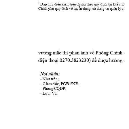
1
Đáp ứng điều kiệ
n, tiêu chuẩn theo quy định tại Điều 1
3 N
Chính phủ quy định
về tuyển dụng, sử dụng 
và quản lý công
vư
ớng
 m
ắc
 thì
p
hả
n án
h về
 Ph
òn
g Ch
ín
h q
đi
ện
th
oạ
i 
027
0.
38
23
23
0)
 để
đư
ợ
c 
hư
ớng
dẫ
Nơi nhận:
- 
Như trên;
- 
; 
Giám
 đốc, PGĐ SNV
- 
Phòng C
QĐP;
- 
Lưu: VT. 