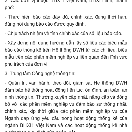
2.
Các đơn vị thuộc BHXH Việt Nam; BHXH tỉnh, thành
phố:
-
Thực hiện báo cáo đầy
đủ
, chính xác, đúng thời hạn,
đúng nội dung báo cáo được quy định.
-
Chịu trách nhiệm về tính chính xác của số liệu báo cáo.
-
Xây dựng nội dung hướng dẫn lấy số liệu các biểu mẫu
báo cáo thống kê trên Hệ thống DWH từ các chỉ tiêu, biểu
mẫu trên các phần mềm nghiệp vụ liên quan đến lĩnh vực
phụ trách của đơn vị.
3.
Trung tâm Công nghệ thông tin:
-
Quản trị, vận hành, theo
dõi
, giám sát Hệ thống DWH
đảm bảo hệ
thống
hoạt động liên tục,
ổn
định, an toàn, an
ninh thông tin. Thường xuyên cập nhật, nâng cấp và đ
ồ
ng
bộ với các ph
ầ
n mềm nghiệp vụ đảm bảo sự thống nh
ấ
t,
chính xác, kịp thời
giữa
các phần mềm nghiệp vụ của
Ngành đáp ứng yêu cầu trong hoạt động thống kê của
ngành BHXH Việt Nam và các hoạt động thống kê nhà