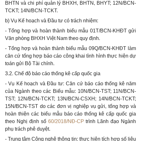
BHTN và chi phí quản lý BHXH, BHTN, BHYT; 12N/BCN-
TCKT; 14N/BCN-TCKT.
b)
Vụ K
ế
hoạch và Đầu tư có trách nhiệm:
-
Tổng
hợp
và hoàn thành biểu mẫu 01T/BCN-KHĐT gửi
Văn phòng BHXH Việt Nam theo quy định.
-
Tổng
hợp
và hoàn thành biểu mẫu 09Q/BCN-KHĐT làm
căn cứ tổng hợp báo cáo công khai tình hình thực hiện dự
toán gửi Bộ Tài chính.
3.2.
Chế độ báo cáo thống kê cấp quốc gia
-
Vụ Kế hoạch và Đầu tư: Căn cứ báo cáo th
ố
ng kê năm
của Ngành theo các Biểu mẫu: 10N/BCN-TST; 11N/BCN-
TST; 12N/BCN-TCKT; 13N/BCN-CSXH; 14N/BCN-TCKT;
15N/BCN-TST do các đơn vị nghiệp vụ gửi,
tổng hợp
và
hoàn thiện các
biểu
mẫu báo cáo thống kê cấp qu
ố
c gia
theo Nghị định số
60/2018/NĐ-CP
trình Lãnh đạo Ngành
phụ trách phê duyệt.
-
Trung tâm Công nghệ thông tin: thực hiện tích
hợp số
liệu