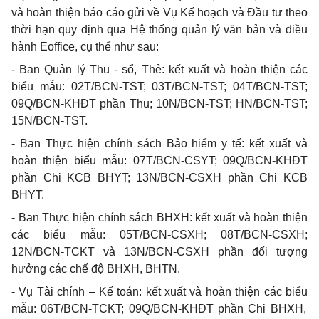
và hoàn thiện báo cáo gửi
về Vụ Kế
hoạch và Đ
ầ
u tư theo
thời hạn quy định qua Hệ thống quản lý văn bản và điều
hành Eoffice, cụ thể như sau:
-
Ban Quản lý Thu -
s
ổ, Thẻ: kết xuất và hoàn thiện các
biểu mẫu: 02T/BCN-TST; 03T/BCN-TST; 04T/BCN-TST;
09
Q
/BCN-KHĐT phần Thu; 10N/BCN-TST; HN/BCN-TST;
15N/BCN-TST.
-
Ban Thực hiện chính sách Bảo hiểm y tế: kết xuất và
hoàn thiện
biểu
mẫu: 07T/BCN-CSYT; 09Q/BCN-KHĐT
ph
ầ
n Chi KCB BHYT; 13N/BCN-CSXH phần Chi KCB
BHYT.
-
Ban Thực hiện chính sách BHXH: kết xuất và hoàn thiện
các
biểu
mẫu: 05T/BCN-CSXH; 08T/BCN-CSXH;
12N/BCN-TCKT và 13N/BCN-CSXH phần đối tượng
hưởng các chế độ BHXH, BHTN.
-
Vụ Tài chính – K
ế
toán: kết xuất và hoàn thiện các
biểu
mẫu: 06T/BCN-TCKT; 09
Q
/BCN-KHĐT phần Chi BHXH,