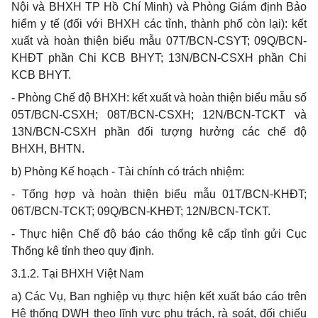
Nội và BHXH TP Hồ Chí Minh) và Phòng Giám định Bảo
hiểm y tế (đối với BHXH các tỉnh, thành phố còn lại): kết
xuất và hoàn thiện bi
ể
u mẫu 07T/BCN-CSYT; 09Q/BCN-
KHĐT phần Chi KCB BHYT; 13N/BCN-CSXH phần Chi
KCB BHYT.
-
Phòng Chế độ BHXH: kết xuất và hoàn thiện biểu mẫu số
05T/BCN-CSXH; 08T/BCN-CSXH; 12N/BCN-TCKT và
13N/BCN-CSXH phần đối tượng hưởng các chế độ
BHXH, BHTN.
b)
Phòng K
ế
hoạch - Tài chính có trách nhiệm:
-
Tổng hợp và hoàn thiện biểu mẫu 01T/BCN-KHĐT;
06T/BCN-TCKT; 09
Q
/BCN-KHĐT; 12N/BCN-TCKT.
-
Thực hiện Chế độ báo cáo thống kê cấp tỉnh gửi Cục
Thống kê tỉnh theo quy định.
3.1.2.
Tại BHXH Việt Nam
a)
Các Vụ, Ban nghiệp vụ thực hiện
kết xuất
báo cáo trên
Hệ th
ố
ng DWH theo lĩnh vực phụ trách, rà soát, đối chiếu