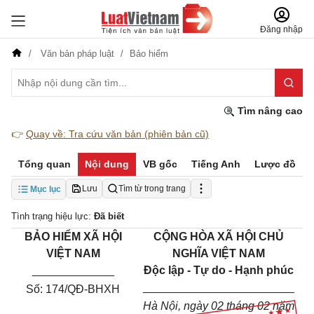
Đăng nhập
Văn bản pháp luật
Bảo hiểm
Tìm nâng cao
👉
Quay về: Tra cứu văn bản (phiên bản cũ)
Tổng quan
Nội dung
VB gốc
Tiếng Anh
Lược đồ
Lưu
Tìm từ trong trang
Mục lục
Tình trạng hiệu lực:
Đã biết
BẢO HIỂM XÃ HỘI
CỘNG HÒA XÃ HỘI CHỦ
VIỆT NAM
NGHĨA VIỆT NAM
_____________
Độc lập - Tự do - Hạnh phúc
________________________
Số:
174/QĐ-BHXH
Hà Nội, ngày
02
tháng
02
năm