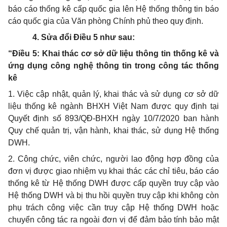
báo cáo thống kê cấp quốc gia lên Hệ thống thông tin báo
cáo quốc gia của V
ă
n phòng Chính phủ theo quy định.
4.
Sửa
đổi
Điều 5 như sau:
“
Điều 5: Khai thác
cơ sở dữ
liệu thông tin thống kê và
ứ
ng dụng công nghệ thông tin trong công tác thống
kê
1.
Việc cập nhật, quản lý, khai thác và sử dụng cơ sở dữ
liệu thống kê ngành BHXH Việt Nam được quy định tại
Quyết định số 893/
Q
Đ-BHXH ngày 10/7/2020 ban hành
Q
uy chế quản trị, vận hành, khai thác, sử dụng Hệ thống
DWH.
2.
Công chức, viên chức, người lao động hợp đồng của
đơn vị được giao nhiệm vụ khai thác các chỉ tiêu, báo cáo
thống kê từ Hệ thống DWH được cấp quyền truy cập vào
Hệ thống DWH và bị thu hồi quyền truy cập khi không còn
phụ trách công việc cần truy cập Hệ thống DWH hoặc
chuy
ể
n công tác ra ngoài đơn vị
để
đảm bảo tính bảo mật