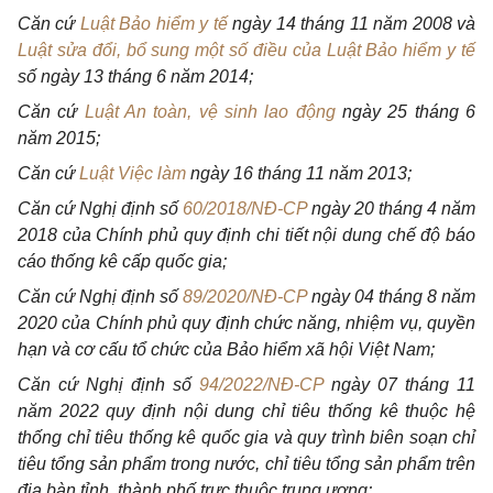
Căn
cứ
Luật Bảo hiểm y tế
ngày 14 tháng 11 năm 2008 và
Luật sửa đổi, bổ sung một số điều của Luật Bảo hiểm y tế
số ngày 13 tháng 6 nă
m 2014;
Căn c
ứ
Luật An toàn, vệ sinh lao động
ngày
25 tháng 6
năm 2015;
Căn c
ứ
Luật Việc làm
ngày 16 tháng
11 năm 2013;
Căn cứ Nghị định
số
60/2018/NĐ-CP
ngày 20 tháng 4 năm
2018
của
Chính
phủ
quy định chi ti
ế
t nội dung ch
ế
độ b
á
o
cáo thống kê c
ấ
p qu
ố
c gia;
Căn cứ Nghị định số
89/2020/NĐ-CP
ngày 04 tháng 8 năm
2020
của Chính phủ
quy định chức năng, nhiệm vụ, quy
ề
n
hạn và cơ c
ấ
u t
ổ
chức của B
ả
o hiểm xã hội Việt Nam;
Căn cứ Nghị định số
94/2022/NĐ-CP
ngày 07 tháng 11
năm 2022 quy định nội dung chỉ tiêu thống k
ê
thuộc hệ
th
ố
ng chỉ tiêu th
ố
ng kê qu
ố
c gia và quy trình biên soạn chỉ
tiêu t
ổ
ng
sản phẩm
trong nước, chỉ tiêu
tổng sản phẩm
trên
địa bàn tỉnh, thành
phố
trực thuộc trung ương;