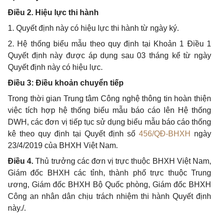
Điều 2. Hiệu lực thi hành
1.
Quy
ế
t định này có hiệu lực thi hành từ ngày ký.
2.
Hệ thống bi
ể
u mẫu theo quy định tại Khoản 1 Điều 1
Quyết định này được áp dụng sau 03 tháng k
ể
từ ngày
Quyết định này có hiệu lực.
Điều 3: Điều khoản chuyển tiếp
Trong thời gian Trung tâm Công nghệ thông tin hoàn thiện
việc tích
hợp
hệ th
ố
ng biểu mẫu báo cáo lên Hệ thống
DWH, các đơn vị tiếp tục sử dụng biểu mẫu báo cáo thống
kê theo quy định tại Quyết định số
456/QĐ-BHXH
ngày
23/4/2019 của BHXH Việt Nam.
Điều 4.
Thủ trưởng các đơn vị trực thuộc BHXH Việt Nam,
Giám đ
ố
c BHXH các tỉnh, thành phố trực thuộc Trung
ương, Giám đốc BHXH Bộ Qu
ố
c phòng, Giám đốc BHXH
Công an nhân dân chịu trách nhiệm thi hành
Quyết
địn
h
này./.