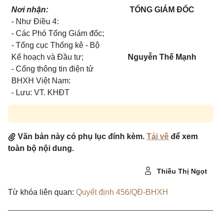
N
ơ
i nhận:
TỔNG GIÁM ĐỐC
-
Như Điều
4:
-
Các Phó Tổng Giám đ
ố
c;
-
Tổng cục Thống kê - Bộ
K
ế
hoạch và Đầu tư;
Nguyễn Thế Mạnh
-
C
ổ
ng thông tin điện tử
BHXH Việt Nam:
-
Lưu: VT. KHĐT
Văn bản này có phụ lục đính kèm.
Tải về
để xem
toàn bộ nội dung.
Thiều Thị Ngọt
Từ khóa liên quan:
Quyết định 456/QĐ-BHXH