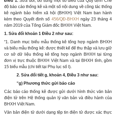
Điều 1.
Sửa
đổi, bổ
sung một số điều của
Q
uy định Chế
độ báo cáo th
ố
ng kê và một số nội dung về công tác th
ố
ng
kê ngành
bảo hiểm
xã hội (BHXH) Việt Nam ban hành
kèm theo Quyết định số
456/QĐ-BHXH
ngày 23 tháng 4
năm 2019 của Tổng Giám đốc BHXH Việt Nam.
1.
Sửa
đổi
khoản 1 Điều 2 như sau:
“1. Danh mục biểu mẫu thống kê tổng hợp ngành BHXH
và biểu mẫu thống kê: được thiết kế để thu thập và lưu
giữ
cơ
sở dữ liệu thống kê tổng hợp ngành BHXH tại từng
đơn vị trực thuộc BHXH Việt Nam và tại BHXH tỉnh, gồm
15 bi
ể
u mẫu (chi tiết tại Phụ lục
số
I).
2.
Sửa đổi tiết g, khoản 4, Điều 3 như sau:
“
g)
Phương
thức
gửi
báo cáo
Các báo cáo thống kê được gửi dưới hình thức v
ăn
bản
điện tử trên Hệ thống quản lý văn bản và điều hành của
BHXH Việt Nam.
Văn bản điện tử dưới dạng tệp tin điện tử được xác thực