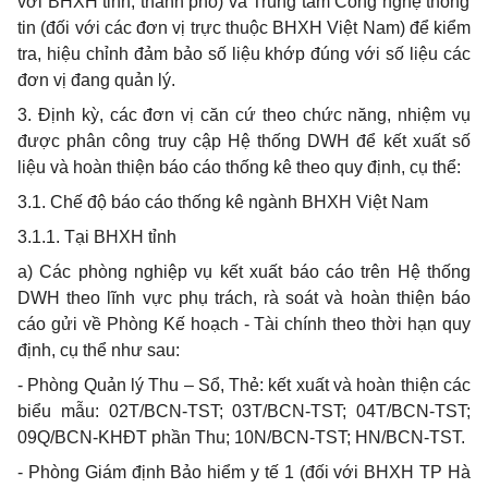
với BHXH tỉnh, thành phố) và Trung tâm Công nghệ thông
tin (
đối
với các đơn vị trực thuộc BHXH Việt Nam)
để
kiểm
tra, hiệu chỉnh đảm bảo
số
liệu khớp đúng với
số
liệu các
đơn vị đang quản lý.
3.
Định kỳ, các đơn vị căn
cứ
theo chức năng, nhiệm vụ
được phân công truy cập Hệ thống DWH
để
kết xuất số
liệu và hoàn thiện báo cáo thống kê theo quy định, cụ
thể
:
3.1.
Chế độ báo cáo thống kê ngành BHXH Việt Nam
3.1.1.
Tại BHXH tỉnh
a)
Các phòng nghiệp vụ k
ế
t xuất báo cáo trên Hệ thống
DWH theo lĩnh vực phụ trách, rà soát và hoàn thiện báo
cáo gửi về Phòng K
ế
hoạch - Tài chính theo thời hạn quy
định, cụ thể như sau:
-
Phòng
Q
uản lý Thu – S
ổ
, Thẻ: kết xuất và hoàn thiện các
bi
ể
u mẫu: 02T/BCN-TST; 03T/BCN-TST; 04T/BCN-TST;
09Q/BCN-KHĐT phần Thu; 10N/BCN-TST; HN/BCN-TST.
-
Phòng Giám định Bảo hi
ể
m y tế 1 (đối với BHXH TP Hà