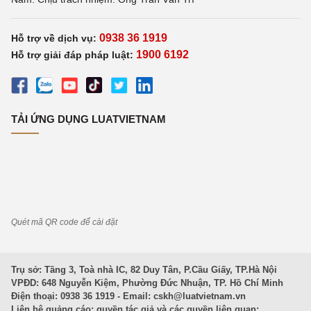
0938 36 1919
Hỗ trợ về dịch vụ:
1900 6192
Hỗ trợ giải đáp pháp luật:
TẢI ỨNG DỤNG LUATVIETNAM
Quét mã QR code để cài đặt
Trụ sở: Tầng 3, Toà nhà IC, 82 Duy Tân, P.Cầu Giấy, TP.Hà Nội
VPĐD: 648 Nguyễn Kiệm, Phường Đức Nhuận, TP. Hồ Chí Minh
Điện thoại: 0938 36 1919 - Email:
cskh@luatvietnam.vn
Liên hệ quảng cáo; quyền tác giả và các quyền liên quan: