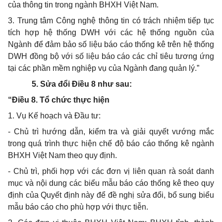
của thông tin trong ngành BHXH Việt Nam.
3.
Trung tâm Công nghệ thông tin có trách nhiệm ti
ế
p tục
tích
hợp
hệ thống DWH với các hệ thống nguồn của
Ngành
để
đảm bảo số liệu báo cáo thống kê trên hệ thống
DWH đ
ồ
ng bộ với số liệu báo cáo các chỉ tiêu tương ứng
tại các phần mềm nghiệp vụ của Ngành đang quản lý.”
5.
Sửa đổi Điều 8 n
hư
sau:
“Điều 8. T
ổ
chức th
ự
c hiện
1.
Vụ K
ế
hoạch và Đầu tư:
-
Chủ trì hướng dẫn, ki
ể
m tra và giải quyết vướng mắc
trong quá trình thực hiện chế độ báo cáo thống kê ngành
BHXH Việt Nam theo quy định.
-
Chủ trì, phối
hợp
với các đơn vị liên quan rà soát danh
mục và nội dung các biểu mẫu báo cáo thống kê theo quy
định của Quyết định này
để
đề nghị sửa đổi, bổ sung biểu
mẫu báo cáo cho phù hợp với thực
tiễn
.