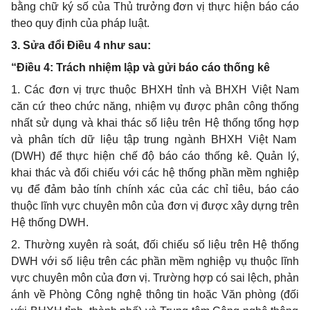
bằng
chữ
ký số của Thủ trưởng đơn vị thực hiện báo cáo
theo quy định của pháp luật.
3.
Sửa đổi Điều 4 như sau:
“Điều 4: Trách nhiệm lập và gửi báo cáo thống kê
1.
Các đơn vị trực thuộc BHXH tỉnh và BHXH Việt Nam
căn cứ theo chức năng, nhiệm vụ được phân công thống
nhất sử dụng và khai thác số liệu trên Hệ thống
tổng hợp
và phân tích dữ liệu tập trung ngành BHXH Việt Nam
(DWH)
để
thực hiện chế độ báo cáo thống kê. Quản lý,
khai thác và đối chiếu với các hệ thống phần mềm nghiệp
vụ
để
đảm bảo tính chính xác của các
chỉ
tiêu, báo cáo
thuộc lĩnh vực chuyên môn của đơn vị được xây dựng trên
Hệ thống DWH.
2.
Thường xuyên rà soát,
đối
chiếu số liệu trên Hệ thống
DWH với số liệu trên các ph
ầ
n mềm nghiệp vụ thuộc lĩnh
vực chuyên môn của đơn vị. Trường
hợp
có sai lệch, phản
ánh về Phòng Công nghệ thông tin hoặc Văn phòng (
đối