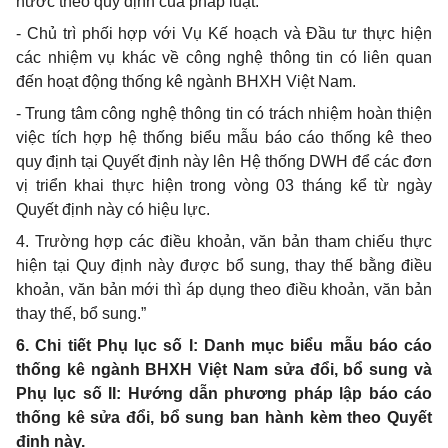
nước theo quy định của pháp luật.
-
Chủ trì
phối
hợp với Vụ K
ế
hoạch và Đầu tư thực hiện
các nhiệm vụ khác
về
công nghệ thông tin có liên quan
đến hoạt động thống kê ngành BHXH Việt Nam.
-
Trung tâm công nghệ thông tin có trách nhiệm hoàn thiện
việc tích
hợp
hệ th
ố
ng biểu mẫu báo cáo thống kê theo
quy định tại Quyết định này lên Hệ thống DWH để các đơn
vị triển khai thực hiện trong vòng 03 tháng kể từ ngày
Quy
ế
t định này có hiệu lực.
4.
Trường hợp các điều khoản, văn bản tham chiếu thực
hiện tại Quy định này được
bổ
sung, thay thế bằng điều
khoản, văn bản mới thì áp dụng theo điều khoản, văn bản
thay thế,
bổ
sung.”
6.
Chi tiết Phụ lục
số
I: Danh mục biểu mẫu báo cáo
thống kê ngành BHXH Việt Nam sửa đổi,
bổ
sung và
Phụ lục số II: Hướng dẫn
phương
pháp lập báo cáo
thống kê sửa đổi, bổ sung ban hành kèm theo Quyết
định này.