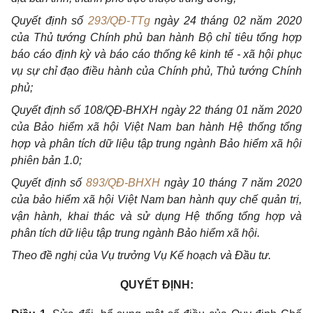
Quyết định số
293/QĐ-TTg
ngày 24 tháng 02 năm 2020
của Thủ tướng Chính phủ
ban hành Bộ chỉ tiêu
tổng hợp
báo
cáo định kỳ và
báo cáo thống kê kinh tế
- xã hội phục
vụ sự chỉ đạo đi
ề
u hành
của
Chính ph
ủ
,
Thủ
tướng Chính
ph
ủ
;
Quyết định số 108/QĐ-BHXH ngày 22 tháng 01 năm 2020
của
Bảo hiểm
xã hội Việt Nam ban hành Hệ th
ố
ng t
ổ
ng
hợp và phân tích dữ liệu tập trung ngành
Bảo hiểm
xã hội
phiên b
ả
n
1.0
;
Quyết định số
893/QĐ-BHXH
ngày 10 tháng 7 năm 2020
của bảo hiểm
xã hội Việt Nam ban hành quy chế quản trị,
vận hành, khai thác và
sử
dụng Hệ th
ố
ng
tổng hợp
và
phân tích dữ liệu tập trung ngành Bảo
hiểm
xã hội.
Theo đề nghị
của
Vụ
trưởng
Vụ K
ế
hoạch và Đ
ầ
u tư.
QUYẾT ĐỊNH: