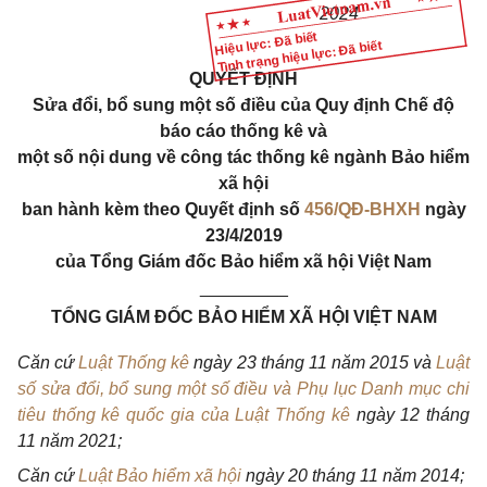
202
4
Hiệu lực: Đã biết
Tình trạng hiệu lực: Đã biết
QUYẾT
ĐỊNH
Sửa
đổi, bổ
sung một số điều của Quy định Chế độ
báo cáo thống kê và
một số nội dung về công tác thống kê ngành Bảo hi
ể
m
xã hội
ban hành kèm theo Quyết định số
456/QĐ-BHXH
ngày
23/4/2019
của T
ổ
ng Giám đốc Bảo hi
ể
m xã hội Việt Nam
_________
T
Ổ
NG GIÁM Đ
Ố
C BẢO H
IỂ
M XÃ HỘI VIỆT NAM
Că
n cứ
Luật Thống kê
ngày 23 tháng 11 năm 2015 và
Luật
số sửa đổi, bổ sung một số điều và Phụ lục Danh mục chi
tiêu thống kê quốc gia của Luật Thống kê
ngày 12 tháng
11 năm 2021;
Căn
cứ
Luật Bảo hiểm xã hội
ngày
20 tháng 11 năm 2014;