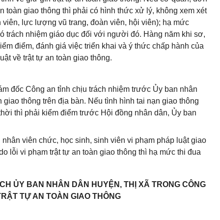
n toàn giao thông thì phải có hình thức xử lý, không xem xét
 viên, lực lượng vũ trang, đoàn viên, hội viên); hạ mức
 có trách nhiệm giáo dục đối với người đó. Hàng năm khi sơ,
kiểm điểm, đánh giá việc triển khai và ý thức chấp hành của
ật về trật tự an toàn giao thông.
ám đốc Công an tỉnh chịu trách nhiệm trước Ủy ban nhân
n giao thông trên địa bàn. Nếu tình hình tai nạn giao thông
thời thì phải kiểm điểm trước
Hội đồng nhân dân
, Ủy ban
nhân viên chức, học sinh, sinh viên vi phạm pháp luật giao
o lỗi vi phạm trật tự an toàn giao thông thì hạ mức thi đua
ỊCH ỦY BAN NHÂN DÂN HUYỆN, THỊ XÃ TRONG CÔNG
TRẬT TỰ AN TOÀN GIAO THÔNG