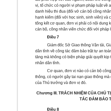
vị, tổ chức có người vi phạm pháp luật về a
danh hiệu thi đua (đối vớ cán bộ công nhân
hạnh kiểm (đối với học sinh, sinh viên) và
tổng kết cơ quan, đơn vị phải có nội dung 
cán bộ, công nhân viên chức đối với pháp lu
Điều 7
Giám đốc Sở Giao thông Vận tải, Gi
dân tỉnh về công tác đảm bảo trật tự an toà
tăng mà không có biện pháp giải quyết kịp 
nhân dân tỉnh.
Cơ quan, đơn vị nào có cán bộ công 
thông, có người gây tai nạn giao thông mà d
của Thủ trưởng và đơn vị đó.
Chương III.
TRÁCH NHIỆM CỦA CHỦ T
TÁC ĐẢM BẢO 
Điều 8