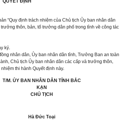
QUYẾT ĐỊNH
ản “Quy định trách nhiệm của Chủ tịch
Ủy ban nhân dân
trưởng thôn, bản, tổ trưởng dân phố trong tỉnh về công tác
y ký.
đồng nhân dân,
Ủy ban nhân dân
tỉnh, Trưởng Ban an toàn
gành, Chủ tịch
Ủy ban nhân dân
các cấp và trưởng thôn,
h nhiệm thi hành Quyết định này.
T/M. ỦY BAN NHÂN DÂN TỈNH BẮC
KẠN
CHỦ TỊCH
Hà Đức Toại