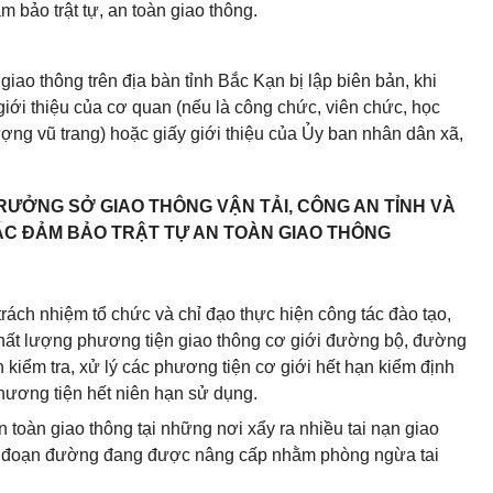
 bảo trật tự, an toàn giao thông.
iao thông trên địa bàn tỉnh Bắc Kạn bị lập biên bản, khi
iới thiệu của cơ quan (nếu là công chức, viên chức, học
lượng vũ trang) hoặc giấy giới thiệu của Ủy ban nhân dân xã,
RƯỞNG SỞ GIAO THÔNG VẬN TẢI, CÔNG AN TỈNH VÀ
C ĐẢM BẢO TRẬT TỰ AN TOÀN GIAO THÔNG
rách nhiệm tổ chức và chỉ đạo thực hiện công tác đào tạo,
 chất lượng phương tiện giao thông cơ giới đường bộ, đường
 kiểm tra, xử lý các phương tiện cơ giới hết hạn kiểm định
phương tiện hết niên hạn sử dụng.
toàn giao thông tại những nơi xẩy ra nhiều tai nạn giao
các đoạn đường đang được nâng cấp nhằm phòng ngừa tai