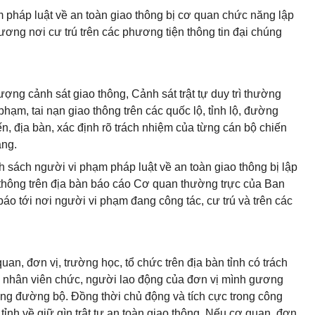
pháp luật về an toàn giao thông bị cơ quan chức năng lập
ương nơi cư trú trên các phương tiện thông tin đại chúng
ợng cảnh sát giao thông, Cảnh sát trật tự duy trì thường
 phạm, tai nạn giao thông trên các quốc lộ, tỉnh lộ, đường
ến, địa bàn, xác định rõ trách nhiệm của từng cán bộ chiến
ăng.
 sách người vi phạm pháp luật về an toàn giao thông bị lập
o thông trên địa bàn báo cáo Cơ quan thường trực của Ban
báo tới nơi người vi phạm đang công tác, cư trú và trên các
an, đơn vị, trường học, tổ chức trên địa bàn tỉnh có trách
ng nhân viên chức, người lao động của đơn vị mình gương
ng đường bộ. Đồng thời chủ động và tích cực trong công
tỉnh về giữ gìn trật tự an toàn giao thông. Nếu cơ quan, đơn