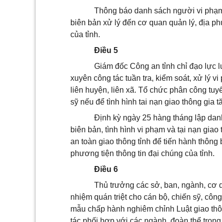
Thông báo danh sách người vi phạm 
biên bản xử lý đến cơ quan quản lý, địa ph
của tỉnh.
Điều 5
Giám đốc Công an tỉnh chỉ đạo lực lư
xuyên công tác tuần tra, kiểm soát, xử lý vi
liên huyện, liên xã. Tổ chức phân công tuy
sỹ nếu để tình hình tai nạn giao thông gia t
Định kỳ ngày 25 hàng tháng lập danh
biên bản, tình hình vi phạm và tại nạn gia
an toàn giao thông tỉnh để tiến hành thông 
phương tiện thông tin đại chúng của tỉnh.
Điều 6
Thủ trưởng các sở, ban, ngành, cơ qu
nhiệm quán triệt cho cán bộ, chiến sỹ, cô
mẫu chấp hành nghiêm chỉnh Luật giao thô
tác phối hợp với các ngành, đoàn thể trong 