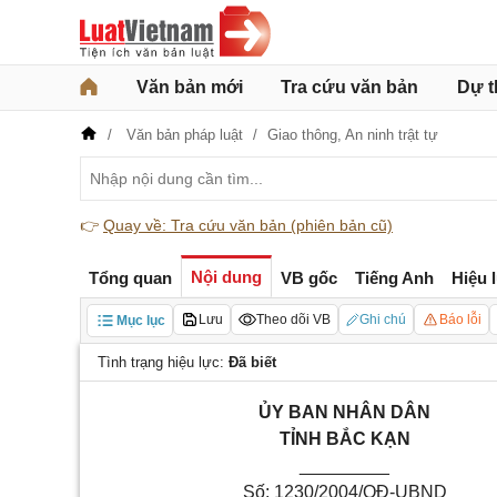
Văn bản mới
Tra cứu văn bản
Dự t
Văn bản pháp luật
Giao thông,
An ninh trật tự
👉
Quay về: Tra cứu văn bản (phiên bản cũ)
Nội dung
Tổng quan
VB gốc
Tiếng Anh
Hiệu 
Lưu
Theo dõi VB
Ghi chú
Báo lỗi
Mục lục
Tình trạng hiệu lực:
Đã biết
ỦY BAN NHÂN DÂN
TỈNH BẮC KẠN
_________
Số: 1230/2004/QĐ-UBND