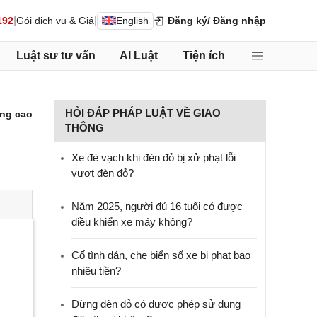
|
|
192
Gói dịch vụ & Giá
English
Đăng ký
/ Đăng nhập
Luật sư tư vấn
AI Luật
Tiện ích
HỎI ĐÁP PHÁP LUẬT VỀ GIAO
ng cao
THÔNG
Xe đè vạch khi đèn đỏ bị xử phạt lỗi
vượt đèn đỏ?
Năm 2025, người đủ 16 tuổi có được
điều khiển xe máy không?
Cố tình dán, che biển số xe bị phạt bao
nhiêu tiền?
Dừng đèn đỏ có được phép sử dụng