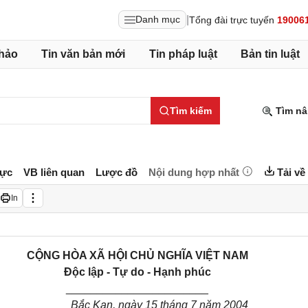
|
Danh mục
Tổng đài trực tuyến
19006
hảo
Tin văn bản mới
Tin pháp luật
Bản tin luật
Tìm kiếm
Tìm nâ
lực
VB liên quan
Lược đồ
Nội dung hợp nhất
Tải về
In
CỘNG HÒA XÃ HỘI CHỦ NGHĨA VIỆT NAM
Độc lập - Tự do - Hạnh phúc
_______________________
Bắc Kạn, ngày 15 tháng 7 năm 2004