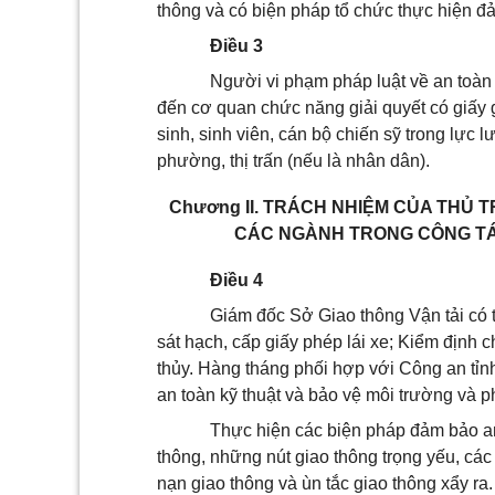
thông và có biện pháp tổ chức thực hiện đảm
Điều 3
Người vi phạm pháp luật về an toàn g
đến cơ quan chức năng giải quyết có giấy g
sinh, sinh viên, cán bộ chiến sỹ trong lực 
phường, thị trấn (nếu là nhân dân).
Chương II.
TRÁCH NHIỆM CỦA THỦ T
CÁC NGÀNH TRONG CÔNG TÁ
Điều 4
Giám đốc Sở Giao thông Vận tải có t
sát hạch, cấp giấy phép lái xe; Kiểm định
thủy. Hàng tháng phối hợp với Công an tỉnh
an toàn kỹ thuật và bảo vệ môi trường và 
Thực hiện các biện pháp đảm bảo an 
thông, những nút giao thông trọng yếu, 
nạn giao thông và ùn tắc giao thông xẩy ra.