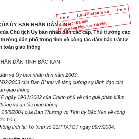
Hiệu lực: Đã biết
Tình trạng hiệu lực: Đã biết
CỦA ỦY BAN NHÂN DÂN TỈNH
 của Chủ tịch Ủy ban nhân dân các cấp, Thủ trưởng các
 trưởng dân phố trong tỉnh về công tác đảm bảo trật tự
n toàn giao thông
_______________
NHÂN DÂN TỈNH BẮC KẠN
 dân và
Ủy ban nhân dân
năm 2003;
/02/2003 của Ban Bí thư về tăng cường sự lãnh đạo của
àn giao thông;
P ngày 19/11/2002 của Chính phủ về các giải pháp kiềm
 thông và ùn tắc giao thông;
y 26/6/2004 của Ban Thường vụ Tỉnh ủy Bắc Kạn về công
địa bàn;
hông tỉnh tại Tờ trình số 21/TTATGT ngày 09/7/2004,