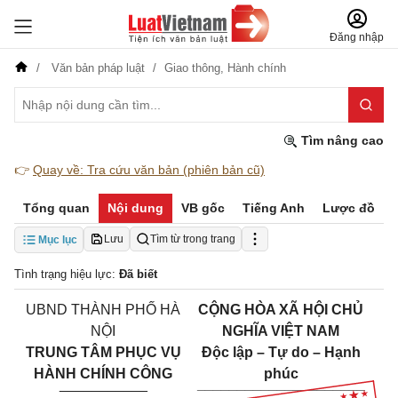
Đăng nhập
Văn bản pháp luật
Giao thông,
Hành chính
Tìm nâng cao
👉
Quay về: Tra cứu văn bản (phiên bản cũ)
Tổng quan
Nội dung
VB gốc
Tiếng Anh
Lược đồ
Lưu
Tìm từ trong trang
Mục lục
Tình trạng hiệu lực:
Đã biết
UBND THÀNH PHỐ HÀ
CỘNG HÒA XÃ HỘI CHỦ
NỘI
NGHĨA VIỆT NAM
TRUNG TÂM PHỤC VỤ
Độc lập – Tự do – Hạnh
HÀNH CHÍNH CÔNG
phúc
___________
_____________________