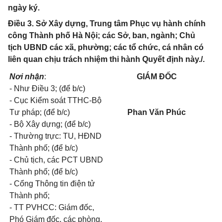
ngày ký.
Điều 3. Sở Xây dựng, Trung tâm Phục vụ hành chính
công Thành phố Hà Nội; các Sở, ban, ngành; Chủ
tịch UBND các xã, phường; các tổ chức, cá nhân có
liên quan chịu trách nhiệm thi hành Quyết định này./.
Nơi nhận
:
GIÁM ĐỐC
- Như Điều 3; (để b/c)
- Cục Kiểm soát TTHC-Bộ
Tư pháp; (để b/c)
Phan Văn Phúc
- Bộ Xây dựng; (để b/c)
- Thường trực: TU, HĐND
Thành phố; (để b/c)
- Chủ tịch, các PCT UBND
Thành phố; (để b/c)
- Cổng Thông tin điện tử
Thành phố;
- TT PVHCC: Giám đốc,
Phó Giám đốc, các phòng,