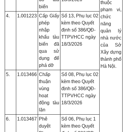
thuộc
biển
phạm vi,
4.
1.001223
Cấp Giấy
Số 13, Phụ lục 02
chức
phép
kèm theo Quyết
năng
nhập
định số 386/QĐ-
quản lý
khẩu tàu
TTPVHCC ngày
nhà nước
biển đã
18/3/2026
của Sở
qua sử
Xây dựng
dụng để
thành phố
phá dỡ
Hà Nội.
5.
1.013466
Chấp
Số 08, Phụ lục 02
thuận
kèm theo Quyết
vùng
định số 386/QĐ-
hoạt
TTPVHCC ngày
động tàu
18/3/2026
lặn
6.
1.013467
Phê
Số 06, Phụ lục 1
duyệt
kèm theo Quyết