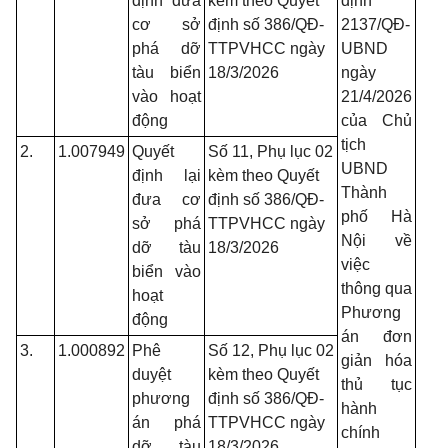
định đưa
kèm theo Quyết
định
cơ sở
định số 386/QĐ-
2137/QĐ-
phá dỡ
TTPVHCC ngày
UBND
tàu biển
18/3/2026
ngày
vào hoạt
21/4/2026
động
của Chủ
tịch
2.
1.007949
Quyết
Số 11, Phụ lục 02
UBND
định lại
kèm theo Quyết
Thành
đưa cơ
định số 386/QĐ-
phố Hà
sở phá
TTPVHCC ngày
Nội về
dỡ tàu
18/3/2026
việc
biển vào
thông qua
hoạt
Phương
động
án đơn
3.
1.000892
Phê
Số 12, Phụ lục 02
giản hóa
duyệt
kèm theo Quyết
thủ tục
phương
định số 386/QĐ-
hành
án phá
TTPVHCC ngày
chính
dỡ tàu
18/3/2026