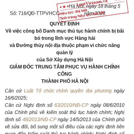
Hà Nội, ngày 18 tháng 5
Hiệu lực: Đã biết
Tình trạng hiệu lực: Đã biết
Số: 716/QĐ-TTPVHCC
năm 2026
QUYẾT ĐỊNH
Về việc công bố Danh mục thủ tục hành chính bị bãi
bỏ trong lĩnh vực Hàng hải
và Đường thủy nội địa thuộc phạm vi chức năng
quản lý
của Sở Xây dựng Hà Nội
GIÁM ĐỐC TRUNG TÂM PHỤC VỤ HÀNH CHÍNH
CÔNG
THÀNH PHỐ HÀ NỘI
Căn cứ
Luật Tổ chức chính quyền địa phương
ngày
16/6/2025;
Căn cứ Nghị định số
63/2010/NĐ-CP
ngày 08/6/2010
của Chính phủ về kiểm soát thủ tục hành chính; Nghị
định số
48/2013/NĐ-CP
ngày 14/5/2013 của Chính phủ
về sửa đổi, bổ sung một số điều của các nghị định liên
quan đến kiểm soát thủ tục hành chính; Nghị định số