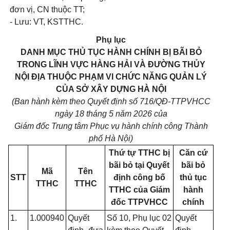
đơn vị, CN thuộc TT;
- Lưu: VT, KSTTHC.
Phụ lục
DANH MỤC THỦ TỤC HÀNH CHÍNH BỊ BÃI BỎ
TRONG LĨNH VỰC HÀNG HẢI VÀ ĐƯỜNG THỦY
NỘI ĐỊA THUỘC PHẠM VI CHỨC NĂNG QUẢN LÝ
CỦA SỞ XÂY DỰNG HÀ NỘI
(Ban hành kèm theo Quyết định số 716/QĐ-TTPVHCC
ngày 18 tháng 5 năm 2026 của
Giám đốc Trung tâm Phục vụ hành chính công Thành
phố Hà Nội)
Thứ tự TTHC bị
Căn cứ
bãi bỏ tại Quyết
bãi bỏ
Mã
Tên
STT
định công bố
thủ tục
TTHC
TTHC
TTHC của Giám
hành
đốc TTPVHCC
chính
1.
1.000940
Quyết
Số 10, Phụ lục 02
Quyết