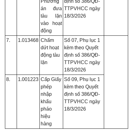
Phương
định số 386/QĐ-
án đưa
TTPVHCC ngày
tàu lặn
18/3/2026
vào hoạt
động
7.
1.013468
Chấm
Số 07, Phụ lục 1
dứt hoạt
kèm theo Quyết
động tàu
định số 386/QĐ-
lặn
TTPVHCC ngày
18/3/2026
8.
1.001223
Cấp Giấy
Số 09, Phụ lục 1
phép
kèm theo Quyết
nhập
định số 386/QĐ-
khẩu
TTPVHCC ngày
pháo
18/3/2026
hiệu
hàng