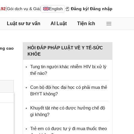
|
|
192
Gói dịch vụ & Giá
English
Đăng ký
/ Đăng nhập
Luật sư tư vấn
AI Luật
Tiện ích
HỎI ĐÁP PHÁP LUẬT VỀ Y TẾ-SỨC
ng cao
KHỎE
Tung tin người khác nhiễm HIV bị xử lý
thế nào?
Con bộ đội học đại học có phải mua thẻ
BHYT không?
Khuyết tật nhẹ có được hưởng chế độ
gì không?
Trẻ em có được tự ý đi mua thuốc theo