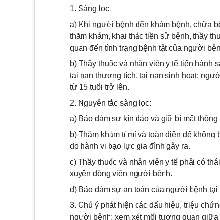
1. Sàng lọc:
a) Khi người bệnh đến khám bệnh, chữa bệ
thăm khám, khai thác tiền sử bệnh, thầy thu
quan đến tình trạng bệnh tật của người bện
b) Thầy thuốc và nhân viên y tế tiến hành 
tai nạn thương tích, tai nạn sinh hoạt; ng
từ 15 tuổi trở lên.
2. Nguyên tắc sàng lọc:
a) Bảo đảm sự kín đáo và giữ bí mật thông
b) Thăm khám tỉ mỉ và toàn diện để không b
do hành vi bạo lực gia đình gây ra.
c) Thầy thuốc và nhân viên y tế phải có thá
xuyên động viên người bệnh.
d) Bảo đảm sự an toàn của người bệnh tại
3. Chú ý phát hiện các dấu hiệu, triệu chứn
người bệnh; xem xét mối tương quan giữa t