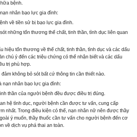
chữa bệnh.
 nạn nhân bạo lực gia đình:
nh về tiền sử bị bạo lực gia đình.
ót những tổn thương thể chất, tinh thần, tình dục liên quan
 hiệu tổn thương về thể chất, tinh thần, tình dục và các dấu
cần chú ý đến các triệu chứng có thể nhận biết và các dấu
u trị phù hợp.
đảm không bỏ sót bất cứ thông tin cần thiết nào.
là nạn nhân bạo lực gia đình:
inh thần của người bệnh đều được điều trị đúng.
n hệ tình dục, người bệnh cần được tư vấn, cung cấp
sớm nhất. Trong điều kiện có thể, nạn nhân nữ nên được thầy
 ngoài ý muốn, thầy thuốc cần tư vấn cho người bệnh đến cơ
n về dịch vụ phá thai an toàn.