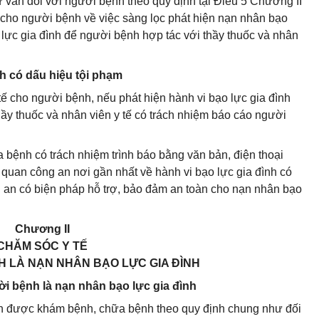
tư vấn đối với người bệnh theo quy định tại Điều 5 Chương II
 cho người bệnh về việc sàng lọc phát hiện nạn nhân bạo
 lực gia đình để người bệnh hợp tác với thầy thuốc và nhân
nh có dấu hiệu tội phạm
 tế cho người bệnh, nếu phát hiện hành vi bạo lực gia đình
thầy thuốc và nhân viên y tế có trách nhiệm báo cáo người
bệnh có trách nhiệm trình báo bằng văn bản, điện thoại
ơ quan công an nơi gần nhất về hành vi bạo lực gia đình có
 an có biện pháp hỗ trợ, bảo đảm an toàn cho nạn nhân bạo
Chương II
CHĂM SÓC Y TẾ
H LÀ NẠN NHÂN BẠO LỰC GIA ĐÌNH
i bệnh là nạn nhân bạo lực gia đình
nh được khám bệnh, chữa bệnh theo quy định chung như đối