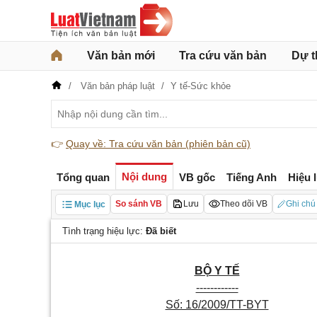
Văn bản mới
Tra cứu văn bản
Dự t
Văn bản pháp luật
Y tế-Sức khỏe
👉
Quay về: Tra cứu văn bản (phiên bản cũ)
Nội dung
Tổng quan
VB gốc
Tiếng Anh
Hiệu 
So sánh VB
Lưu
Theo dõi VB
Ghi chú
Mục lục
Tình trạng hiệu lực:
Đã biết
BỘ Y TẾ
------------
Số: 16/2009/TT-BYT