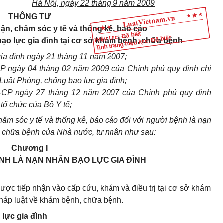
Hà Nội, ngày 22 tháng 9 năm 2009
THÔNG TƯ
ận, chăm sóc y tế và thống kê, báo cáo
Hiệu lực: Đã biết
Tình trạng hiệu lực: Đã biết
bạo lực gia đình tại cơ sở khám bệnh, chữa bệnh
ia đình ngày 21 tháng 11 năm 2007;
P ngày 04 tháng 02 năm 2009 của Chính phủ quy định chi
 Luật Phòng, chống bạo lực gia đình;
-CP ngày 27 tháng 12 năm 2007 của Chính phủ quy định
tổ chức của Bộ Y tế;
hăm sóc y tế và thống kê, báo cáo đối với người bệnh là nạn
, chữa bệnh của Nhà nước, tư nhân như sau:
Chương I
NH LÀ NẠN NHÂN BẠO LỰC GIA ĐÌNH
ược tiếp nhận vào cấp cứu, khám và điều trị tại cơ sở khám
háp luật về khám bệnh, chữa bệnh.
 lực gia đình