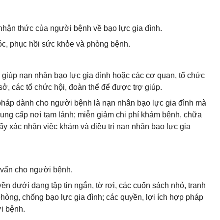
nhận thức của người bệnh về bạo lực gia đình.
c, phục hồi sức khỏe và phòng bệnh.
ợ giúp nạn nhân bạo lực gia đình hoặc các cơ quan, tổ chức
ở, các tổ chức hội, đoàn thể để được trợ giúp.
 pháp dành cho người bệnh là nạn nhân bạo lực gia đình mà
ng cấp nơi tạm lánh; miễn giảm chi phí khám bệnh, chữa
iấy xác nhận việc khám và điều trị nạn nhân bạo lực gia
ư vấn cho người bệnh.
uyền dưới dạng tập tin ngắn, tờ rơi, các cuốn sách nhỏ, tranh
hòng, chống bạo lực gia đình; các quyền, lợi ích hợp pháp
i bệnh.