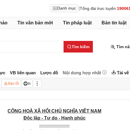
|
Danh mục
Tổng đài trực tuyến
19006
hảo
Tin văn bản mới
Tin pháp luật
Bản tin luật
Tìm kiếm
Tìm nâ
lực
VB liên quan
Lược đồ
Nội dung hợp nhất
Tải về
Báo lỗi
In
CỘNG HOÀ XÃ HỘI CHỦ NGHĨA VIỆT NAM
Độc lập - Tự do - Hạnh phúc
---------------------