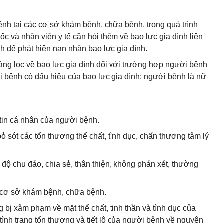
nh tại các cơ sở khám bệnh, chữa bệnh, trong quá trình
ốc và nhân viên y tế cần hỏi thêm về bạo lực gia đình liên
h để phát hiện nạn nhân bạo lực gia đình.
sàng lọc về bạo lực gia đình đối với trường hợp người bệnh
ười bệnh có dấu hiệu của bạo lực gia đình; người bệnh là nữ
 tin cá nhân của người bệnh.
ỏ sót các tổn thương thể chất, tình dục, chấn thương tâm lý
i độ chu đáo, chia sẻ, thân thiện, không phán xét, thường
 cơ sở khám bệnh, chữa bệnh.
g bị xâm phạm về mặt thể chất, tinh thần và tình dục của
ình trạng tổn thương và tiết lộ của người bệnh về nguyên