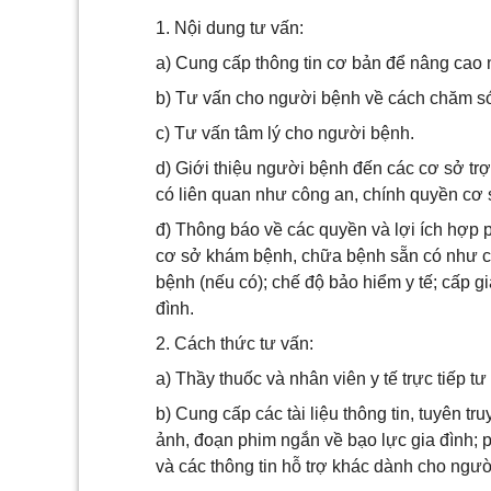
1. Nội dung tư vấn:
a) Cung cấp thông tin cơ bản để nâng cao 
b) Tư vấn cho người bệnh về cách chăm só
c) Tư vấn tâm lý cho người bệnh.
d) Giới thiệu người bệnh đến các cơ sở tr
có liên quan như công an, chính quyền cơ s
đ) Thông báo về các quyền và lợi ích hợp
cơ sở khám bệnh, chữa bệnh sẵn có như cu
bệnh (nếu có); chế độ bảo hiểm y tế; cấp g
đình.
2. Cách thức tư vấn:
a) Thầy thuốc và nhân viên y tế trực tiếp t
b) Cung cấp các tài liệu thông tin, tuyên tr
ảnh, đoạn phim ngắn về bạo lực gia đình; p
và các thông tin hỗ trợ khác dành cho ngườ