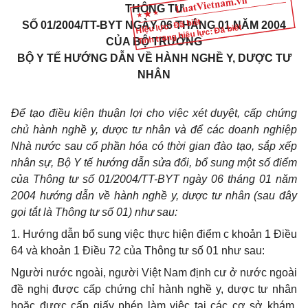
THÔNG TƯ
Hiệu lực: Đã biết
SỐ 01/2004/TT-BYT NGÀY 06 THÁNG 01 NĂM 2004
Tình trạng hiệu lực: Đã biết
CỦA BỘ TRƯỞNG
BỘ Y TẾ HƯỚNG DẪN VỀ HÀNH NGHỀ Y, DƯỢC TƯ
NHÂN
Để tạo điều kiện thuận lợi cho việc xét duyệt, cấp chứng
chủ hành nghề y, dược tư nhân và để các doanh nghiệp
Nhà nước sau cổ phần hóa có thời gian đào tạo, sắp xếp
nhân sự, Bộ Y tế hướng dẫn sửa đổi, bổ sung một số điểm
của Thông tư số 01/2004/TT-BYT ngày 06 tháng 01 năm
2004 hướng dẫn về hành nghề y, dược tư nhân (sau đây
gọi tắt là Thông tư số 01) như sau:
1. Hướng dẫn bổ sung việc thực hiện điểm c khoản 1 Điều
64 và khoản 1 Điều 72 của Thông tư số 01 như sau:
Người nước ngoài, người Việt Nam định cư ở nước ngoài
đề nghị được cấp chứng chỉ hành nghề y, dược tư nhân
hoặc được cấp giấy phép làm việc tại các cơ sở khám,