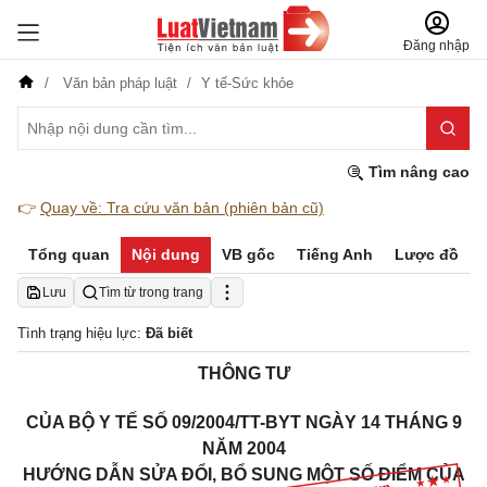
Đăng nhập
Văn bản pháp luật
Y tế-Sức khỏe
Tìm nâng cao
👉
Quay về: Tra cứu văn bản (phiên bản cũ)
Tổng quan
Nội dung
VB gốc
Tiếng Anh
Lược đồ
Lưu
Tìm từ trong trang
Tình trạng hiệu lực:
Đã biết
THÔNG TƯ
CỦA BỘ Y TẾ SỐ 09/2004/TT-BYT NGÀY 14 THÁNG 9
NĂM 2004
HƯỚNG DẪN SỬA ĐỔI, BỔ SUNG MỘT SỐ ĐIỂM CỦA