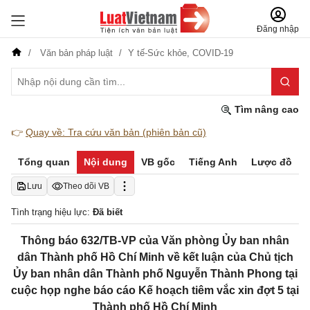
Đăng nhập
Văn bản pháp luật
Y tế-Sức khỏe,
COVID-19
Tìm nâng cao
👉
Quay về: Tra cứu văn bản (phiên bản cũ)
Tổng quan
Nội dung
VB gốc
Tiếng Anh
Lược đồ
Lưu
Theo dõi VB
Tình trạng hiệu lực:
Đã biết
Thông báo 632/TB-VP của Văn phòng Ủy ban nhân
dân Thành phố Hồ Chí Minh về kết luận của Chủ tịch
Ủy ban nhân dân Thành phố Nguyễn Thành Phong tại
cuộc họp nghe báo cáo Kế hoạch tiêm vắc xin đợt 5 tại
Thành phố Hồ Chí Minh