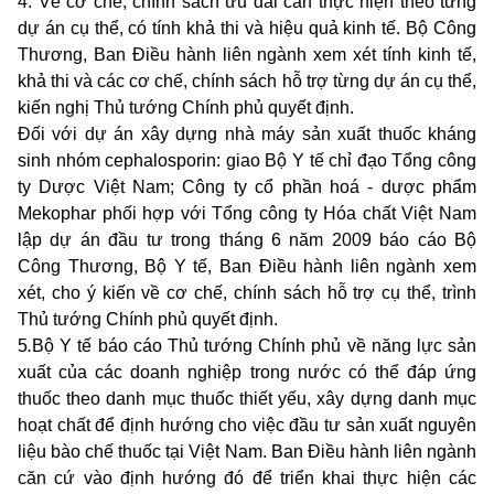
4. Về cơ chế, chính sách ưu đãi cần thực hiện theo từng
dự án cụ thể, có tính khả thi và hiệu quả kinh tế. Bộ Công
Thương, Ban Điều hành liên ngành xem xét tính kinh tế,
khả thi và các cơ chế, chính sách hỗ trợ từng dự án cụ thể,
kiến nghị Thủ tướng Chính phủ quyết định.
Đối với dự án xây dựng nhà máy sản xuất thuốc kháng
sinh nhóm cephalosporin: giao Bộ Y tế chỉ đạo Tổng công
ty Dược Việt Nam; Công ty cổ phần hoá - dược phẩm
Mekophar phối hợp với Tổng công ty Hóa chất Việt Nam
lập dự án đầu tư trong tháng 6 năm 2009 báo cáo Bộ
Công Thương, Bộ Y tế, Ban Điều hành liên ngành xem
xét, cho ý kiến về cơ chế, chính sách hỗ trợ cụ thể, trình
Thủ tướng Chính phủ quyết định.
5
.
Bộ Y tế báo cáo Thủ tướng Chính phủ về năng lực sản
xuất của các doanh nghiệp trong nước có thể đáp ứng
thuốc theo danh mục thuốc thiết yếu, xây dựng danh mục
hoạt chất để định hướng cho việc đầu tư sản xuất nguyên
liệu bào chế thuốc tại Việt Nam. Ban Điều hành liên ngành
căn cứ vào định hướng đó để triển khai thực hiện các