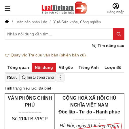
Đăng nhập
Văn bản pháp luật
Y tế-Sức khỏe,
Công nghiệp
Tìm nâng cao
👉
Quay về: Tra cứu văn bản (phiên bản cũ)
Tổng quan
Nội dung
VB gốc
Tiếng Anh
Lược đồ
Lưu
Tìm từ trong trang
Tình trạng hiệu lực:
Đã biết
VĂN PHÒNG CHÍNH
CỘNG HOÀ XÃ HỘI CHỦ
PHỦ
NGHĨA VIỆT NAM
----------------
Độc lập - Tự do - Hạnh phúc
Số:
110
/TB-VPCP
-----------------------
Hà Nội, ngày 31 tháng 3 năm