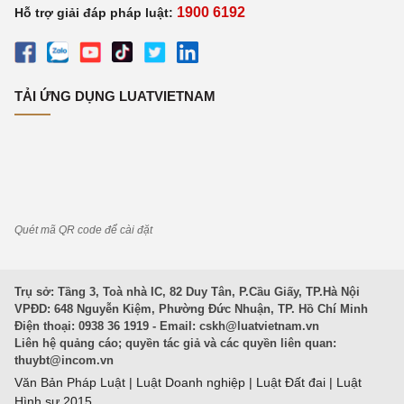
1900 6192
Hỗ trợ giải đáp pháp luật:
TẢI ỨNG DỤNG LUATVIETNAM
Quét mã QR code để cài đặt
Trụ sở: Tầng 3, Toà nhà IC, 82 Duy Tân, P.Cầu Giấy, TP.Hà Nội
VPĐD: 648 Nguyễn Kiệm, Phường Đức Nhuận, TP. Hồ Chí Minh
Điện thoại: 0938 36 1919 - Email:
cskh@luatvietnam.vn
Liên hệ quảng cáo; quyền tác giả và các quyền liên quan:
thuybt@incom.vn
Văn Bản Pháp Luật
|
Luật Doanh nghiệp
|
Luật Đất đai
|
Luật
Hình sự 2015