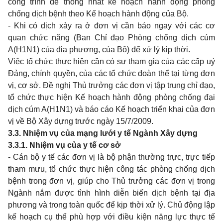
công trình để thống nhất kế hoạch hành động phòng
chống dịch bệnh theo Kế hoạch hành động của Bộ.
- Khi có dịch xảy ra ở đơn vị cần báo ngay với các cơ
quan chức năng (Ban Chỉ đạo Phòng chống dịch cúm
A(H1N1) của địa phương, của Bộ) để xử lý kịp thời.
Việc tổ chức thực hiện cần có sự tham gia của các cấp uỷ
Đảng, chính quyền, của các tổ chức đoàn thể tại từng đơn
vị, cơ sở. Đề nghị Thủ trưởng các đơn vị tập trung chỉ đạo,
tổ chức thực hiện Kế hoạch hành động phòng chống đại
dịch cúm A(H1N1) và báo cáo Kế hoạch triển khai của đơn
vị về Bộ Xây dựng trước ngày 15/7/2009.
3.3. Nhiệm vụ của mạng lưới y tế Ngành Xây dựng
3.3.1. Nhiệm vụ của y tế cơ sở
- Cán bộ y tế các đơn vị là bộ phận thường trực, trực tiếp
tham mưu, tổ chức thực hiện công tác phòng chống dịch
bệnh trong đơn vị, giúp cho Thủ trưởng các đơn vị trong
Ngành nắm được tình hình diễn biến dịch bệnh tại địa
phương và trong toàn quốc để kịp thời xử lý. Chủ động lập
kế hoạch cụ thể phù hợp với điều kiện năng lực thực tế