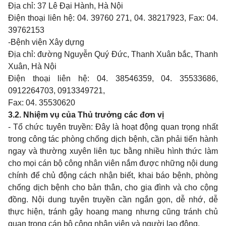
Địa chỉ: 37 Lê Đại Hành, Hà Nội
Điện thoại liên hệ: 04. 39760 271, 04. 38217923, Fax: 04.
39762153
-
Bệnh viện Xây dựng
Địa chỉ: đường Nguyễn Quý Đức, Thanh Xuân bắc, Thanh
Xuân, Hà Nội
Điện thoại liên hệ: 04. 38546359, 04. 35533686,
0912264703, 0913349721,
Fax: 04. 35530620
3.2. Nhiệm vụ của Thủ trưởng các đơn vị
- Tổ chức tuyên truyền: Đây là hoạt động quan trọng nhất
trong công tác phòng chống dịch bệnh, cần phải tiến hành
ngay và thường xuyên liên tục bằng nhiều hình thức làm
cho mọi cán bộ công nhân viên nắm được những nội dung
chính để chủ động cách nhận biết, khai báo bệnh, phòng
chống dịch bệnh cho bản thân, cho gia đình và cho cộng
đồng. Nội dung tuyên truyền cần ngắn gọn, dễ nhớ, dễ
thực hiện, tránh gây hoang mang nhưng cũng tránh chủ
quan trong cán bộ công nhân viên và người lao động.