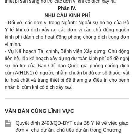
thiết bị sẵn sàng hỗ trợ các đơn vị khi có dịch xảy ra.
Phần IV.
NHU CẦU KINH PHÍ
- Đối với các đơn vị trong Ngành: Ngoài sự hỗ trợ của Bộ
Y tế khi có dịch xảy ra, các đơn vị cần chủ động nguồn
kinh phí dành cho hoạt động phòng chống dịch trong đơn
vị mình.
- Vụ Kế hoạch Tài chính, Bệnh viện Xây dựng: Chủ động
liên hệ, lập kế hoạch xây dựng dự toán kinh phí để đề nghị
sự hỗ trợ của Ban Chỉ đạo Quốc gia phòng chống dịch
cúm A(H1N1) ở người, nhằm chuẩn bị đủ cơ số thuốc, vật
tư hoá chất và trang thiết bị để tham gia điều trị cho bệnh
nhân bị cúm khi có dịch xảy ra./.
VĂN BẢN CÙNG LĨNH VỰC
Quyết định 2493/QĐ-BYT của Bộ Y tế về việc giao
đơn vị chủ dự án, chủ tiểu dự án trong Chương