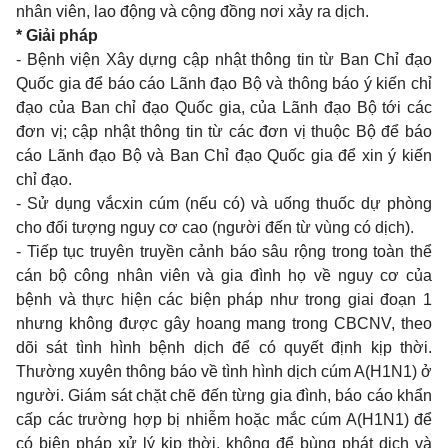
nhân viên, lao động và cộng đồng nơi xảy ra dịch.
* Giải pháp
- Bệnh viện Xây dựng cập nhật thông tin từ Ban Chỉ đạo
Quốc gia để báo cáo Lãnh đạo Bộ và thông báo ý kiến chỉ
đạo của Ban chỉ đạo Quốc gia, của Lãnh đạo Bộ tới các
đơn vị; cập nhật thông tin từ các đơn vị thuộc Bộ để báo
cáo Lãnh đạo Bộ và Ban Chỉ đạo Quốc gia để xin ý kiến
chỉ đạo.
- Sử dụng vắcxin cúm (nếu có) và uống thuốc dự phòng
cho đối tượng nguy cơ cao (người đến từ vùng có dịch).
- Tiếp tục truyên truyền cảnh báo sâu rộng trong toàn thể
cán bộ công nhân viên và gia đình họ về nguy cơ của
bệnh và thực hiện các biện pháp như trong giai đoạn 1
nhưng không được gây hoang mang trong CBCNV, theo
dõi sát tình hình bệnh dịch để có quyết định kịp thời.
Thường xuyên thông báo về tình hình dịch cúm A(H1N1) ở
người. Giám sát chặt chẽ đến từng gia đình, báo cáo khẩn
cấp các trường hợp bị nhiễm hoặc mắc cúm A(H1N1) để
có biện pháp xử lý kịp thời, không để bùng phát dịch và