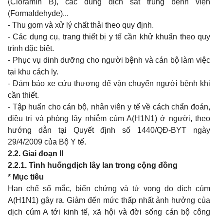
(Cloramin B), các dung dịch sát trùng bệnh viện
(Formaldehyde)...
- Thu gom và xử lý chất thải theo quy định.
- Các dụng cụ, trang thiết bị y tế cần khử khuẩn theo quy
trình đặc biệt.
- Phục vụ dinh dưỡng cho người bệnh và cán bộ làm việc
tại khu cách ly.
- Đảm bảo xe cứu thương để vận chuyển người bệnh khi
cần thiết.
- Tập huấn cho cán bộ, nhân viên y tế về cách chẩn đoán,
điều trị và phòng lây nhiễm cúm A(H1N1) ở người, theo
hướng dẫn tại Quyết định số 1440/QĐ-BYT ngày
29/4/2009 của Bộ Y tế.
2.2. Giai đoạn II
2.2.1. Tình huống
dịch lây lan trong cộng đồng
* Mục tiêu
Hạn chế số mắc, biến chứng và tử vong do dịch cúm
A(H1N1) gây ra. Giảm đến mức thấp nhất ảnh hưởng của
dịch cúm A tới kinh tế, xã hội và đời sống cán bộ công