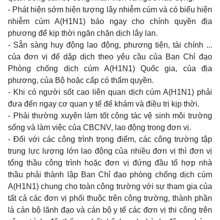
- Phát hiện sớm hiện tượng lây nhiễm cúm và có biểu hiện
nhiễm cúm A(H1N1) báo ngay cho chính quyền địa
phương để kịp thời ngăn chặn dịch lây lan.
- Sẵn sàng huy động lao động, phương tiện, tài chính ...
của đơn vị để dập dịch theo yêu cầu của Ban Chỉ đạo
Phòng chống dịch cúm A(H1N1) Quốc gia, của địa
phương, của Bộ hoặc cấp có thẩm quyền.
- Khi có người sốt cao liên quan dịch cúm A(H1N1) phải
đưa đến ngay cơ quan y tế để khám và điều trị kịp thời.
- Phải thường xuyên làm tốt công tác vệ sinh môi trường
sống và làm việc của CBCNV, lao động trong đơn vị.
- Đối với các công trình trọng điểm, các công trường tập
trung lực lượng lớn lao động của nhiều đơn vị thì đơn vị
tổng thầu công trình hoặc đơn vị đứng đầu tổ hợp nhà
thầu phải thành lập Ban Chỉ đạo phòng chống dịch cúm
A(H1N1) chung cho toàn công trường với sự tham gia của
tất cả các đơn vị phối thuộc trên công trường, thành phần
là cán bộ lãnh đạo và cán bộ y tế các đơn vị thi công trên