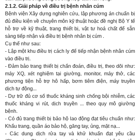
2.1.2. Giải pháp về điều trị bệnh nhân cúm
Bệnh viện Xây dựng nghiên cứu, lập phương án chuẩn bị
đủ điều kiện về chuyên môn kỹ thuật hoặc đề nghị Bộ Y tế
hỗ trợ về kỹ thuật, trang thiết bị, vật tư hoá chất để sẵn
sàng tiếp nhận và điều trị bệnh nhân bị cúm .
Cụ thể như sau:
- Lập một khu điều trị cách ly để tiếp nhận bệnh nhân cúm
vào điều trị.
- Đảm bảo trang thiết bị chẩn đoán, điều trị, theo dõi như:
máy XQ, xét nghiệm tại giường, monitor, máy thở, các
phương tiện hỗ trợ hô hấp, bơm tiêm điện, máy truyền
dịch tự động...
- Dự trữ đủ cơ số thuốc kháng sinh chống bội nhiễm, các
thuốc kháng vi rút, dịch truyền ... theo quy mô giường
bệnh.
- Có đủ trang thiết bị bảo hộ lao động đạt tiêu chuẩn như:
Khẩu trang, quần áo bảo hộ, găng tay, ủng, mặt nạ...
- Các dung dịch rửa tay và khử khuẩn đạt yêu cầu