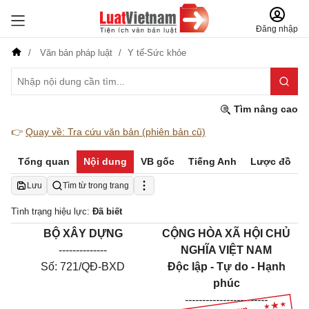
Đăng nhập
Văn bản pháp luật
Y tế-Sức khỏe
Tìm nâng cao
👉
Quay về: Tra cứu văn bản (phiên bản cũ)
Tổng quan
Nội dung
VB gốc
Tiếng Anh
Lược đồ
Lưu
Tìm từ trong trang
Tình trạng hiệu lực:
Đã biết
BỘ XÂY DỰNG
CỘNG HÒA XÃ HỘI CHỦ
--------------
NGHĨA VIỆT NAM
Số: 721/QĐ-BXD
Độc lập - Tự do - Hạnh
phúc
------------------------