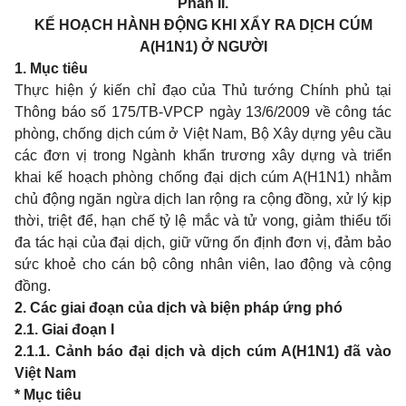
Phần II.
KẾ HOẠCH HÀNH ĐỘNG KHI XẨY RA DỊCH CÚM
A(H1N1) Ở NGƯỜI
1. Mục tiêu
Thực hiện ý kiến chỉ đạo của Thủ tướng Chính phủ tại
Thông báo số 175/TB-VPCP ngày 13/6/2009 về công tác
phòng, chống dịch cúm ở Việt Nam, Bộ Xây dựng yêu cầu
các đơn vị trong Ngành khẩn trương xây dựng và triển
khai kế hoạch phòng chống đại dịch cúm A(H1N1) nhằm
chủ động ngăn ngừa dịch lan rộng ra cộng đồng, xử lý kịp
thời, triệt để, hạn chế tỷ lệ mắc và tử vong, giảm thiểu tối
đa tác hại của đại dịch, giữ vững ổn định đơn vị, đảm bảo
sức khoẻ cho cán bộ công nhân viên, lao động và cộng
đồng.
2. Các giai đoạn của dịch và biện pháp ứng phó
2.1. Giai đoạn I
2.1.1. Cảnh báo đại dịch và dịch cúm A(H1N1) đã vào
Việt Nam
* Mục tiêu