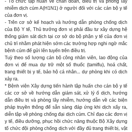
- Tổ chức tập huấn về chẩn đoán, điều trị và phòng lây
nhiễm dịch cúm A(H1N1) ở người đối với các cán bộ y tế
của đơn vị.
- Trên cơ sở kế hoạch và hướng dẫn phòng chống dịch
của Bộ Y tế, Thủ trưởng đơn vị phải đầu tư xây dựng hệ
thống giám sát dịch tại cơ sở do bộ phận y tế của đơn vị
chủ trì nhằm phát hiện sớm các trường hợp nghi ngờ mắc
bệnh cúm để gửi lên tuyến trên điều trị.
Tuỳ theo số lượng cán bộ công nhân viên, lao động của
đơn vị để mua dự trữ một số thuốc (tamiflu), hoá chất,
trang thiết bị y tế, bảo hộ cá nhân... dự phòng khi có dịch
xảy ra.
* Bệnh viện Xây dựng tiến hành tập huấn cho cán bộ y tế
các cơ sở về hướng dẫn giám sát, xử lý ổ dịch, hướng
dẫn điều trị và phòng lây nhiễm, hướng dẫn về các biện
pháp truyền thông để sẵn sàng đáp ứng khi dịch xẩy ra,
diễn tập về phòng chống đại dịch cúm. Chỉ đạo các đơn vị
y tế, điều dưỡng, phục hồi chức năng thuộc Bộ Xây dựng
tổ chức đội phòng chống dịch với đầy đủ trang thiết bị, vật