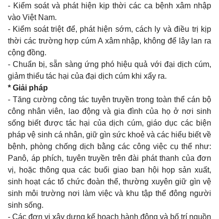
- Kiểm soát và phát hiện kịp thời các ca bệnh xâm nhập
vào Việt Nam.
- Kiểm soát triệt để, phát hiện sớm, cách ly và điều trị kịp
thời các trường hợp cúm A xâm nhập, không để lây lan ra
cộng đồng.
- Chuẩn bị, sẵn sàng ứng phó hiệu quả với đại dịch cúm,
giảm thiểu tác hại của đại dịch cúm khi xẩy ra.
* Giải pháp
- Tăng cường công tác tuyên truyền trong toàn thể cán bộ
công nhân viên, lao động và gia đình của họ ở nơi sinh
sống biết được tác hại của dịch cúm, giáo dục các biện
pháp vệ sinh cá nhân, giữ gìn sức khoẻ và các hiểu biết về
bệnh, phòng chống dịch bằng các công việc cụ thể như:
Panô, áp phích, tuyên truyền trên đài phát thanh của đơn
vị, hoặc thông qua các buổi giao ban hội họp sản xuất,
sinh hoạt các tổ chức đoàn thể, thường xuyên giữ gìn vệ
sinh môi trường nơi làm việc và khu tập thể đông người
sinh sống.
- Các đơn vị xây dựng kế hoạch hành động và bố trí nguồn