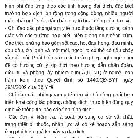
kinh phí đáp ứng theo các tình huống đại dịch, đặc biệt
trường hợp dịch lan rộng trong cộng đồng, nhiều người
mắc phải nghỉ việc, đảm bảo duy trì hoạt động của đơn vị.
- Chỉ đạo các phòng/trạm y tế trực thuộc tăng cường cảnh
giác với các trường hợp biểu hiện giống như bệnh cúm.
Các triệu chứng bao gồm sốt cao, ho, đau họng, đau mình,
đau đầu, ớn lạnh và mệt mỏi, ngoài ra có thể có tiêu chảy
và mệt mỏi. Phát hiện sớm các trường hợp nghi ngờ cúm
để có hướng xử lý kịp thời theo hướng dẫn chẩn đoán,
điều trị và phòng lây nhiễm cúm A(H1N1) ở người ban
hành kèm theo Quyết định số 1440/QĐ-BYT ngày
29/4/2009 của Bộ Y tế.
- Chỉ đạo các phòng/trạm y tế đơn vị chủ động phối hợp
triển khai công tác phòng, chống dịch, thực hiện đúng quy
định về thông tin, báo cáo tình hình dịch.
- Các đơn vị kiểm tra, rà soát, bổ sung cơ sở vật chất,
trang thiết bị, thuốc, nhân lực và có kế hoạch sẵn sàng
ứng phó hiệu quả khi xảy ra đại dịch.