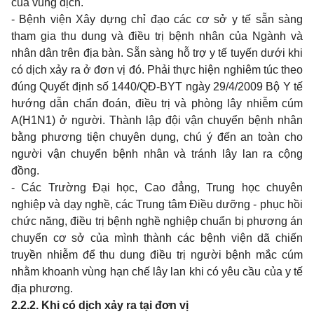
của vùng dịch.
- Bệnh viện Xây dựng chỉ đạo các cơ sở y tế sẵn sàng
tham gia thu dung và điều trị bệnh nhân của Ngành và
nhân dân trên địa bàn. Sẵn sàng hỗ trợ y tế tuyến dưới khi
có dịch xảy ra ở đơn vị đó. Phải thực hiện nghiêm túc theo
đúng Quyết định số 1440/QĐ-BYT ngày 29/4/2009 Bộ Y tế
hướng dẫn chẩn đoán, điều trị và phòng lây nhiễm cúm
A(H1N1) ở người. Thành lập đội vận chuyển bệnh nhân
bằng phương tiện chuyên dụng, chú ý đến an toàn cho
người vận chuyển bệnh nhân và tránh lây lan ra cộng
đồng.
- Các Trường Đại học, Cao đẳng, Trung học chuyên
nghiệp và dạy nghề, các Trung tâm Điều dưỡng - phục hồi
chức năng, điều trị bệnh nghề nghiệp chuẩn bị phương án
chuyển cơ sở của mình thành các bệnh viện dã chiến
truyền nhiễm để thu dung điều trị người bệnh mắc cúm
nhằm khoanh vùng hạn chế lây lan khi có yêu cầu của y tế
địa phương.
2.2.2. Khi có dịch xảy ra tại đơn vị