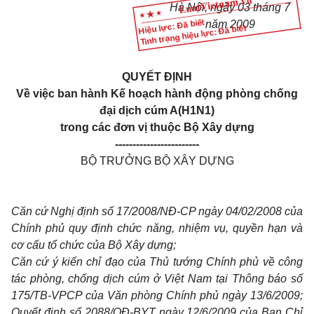
Hà Nội, ngày 03 tháng 7
Hiệu lực: Đã biết
năm 2009
Tình trạng hiệu lực: Đã biết
QUYẾT ĐỊNH
Về việc ban hành Kế hoạch hành động phòng chống
đại dịch cúm A(H1N1)
trong các đơn vị thuộc Bộ Xây dựng
------------------------
BỘ TRƯỞNG BỘ XÂY DỰNG
Căn cứ Nghị định số 17/2008/NĐ-CP ngày 04/02/2008 của
Chính phủ quy định chức năng, nhiệm vụ, quyền hạn và
cơ cấu tổ chức của Bộ Xây dựng;
Căn cứ ý kiến chỉ đạo của Thủ tướng Chính phủ về công
tác phòng, chống dịch cúm ở Việt Nam tại Thông báo số
175/TB-VPCP của Văn phòng Chính phủ ngày 13/6/2009;
Quyết định số 2088/QĐ-BYT ngày 12/6/2009 của Ban Chỉ