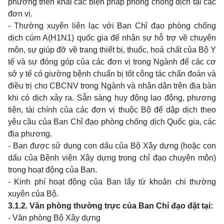
phương triển khai các biện pháp phòng chống dịch tại các
đơn vị.
- Thường xuyên liên lạc với Ban Chỉ đạo phòng chống
dịch cúm A(H1N1) quốc gia để nhận sự hỗ trợ về chuyên
môn, sự giúp đỡ về trang thiết bị, thuốc, hoá chất của Bộ Y
tế và sự đóng góp của các đơn vị trong Ngành để các cơ
sở y tế có giường bệnh chuẩn bị tốt công tác chẩn đoán và
điều trị cho CBCNV trong Ngành và nhân dân trên địa bàn
khi có dịch xảy ra. Sẵn sàng huy động lao động, phương
tiện, tài chính của các đơn vị thuộc Bộ để dập dịch theo
yêu cầu của Ban Chỉ đạo phòng chống dịch Quốc gia, các
địa phương.
- Ban được sử dụng con dấu của Bộ Xây dựng (hoặc con
dấu của Bệnh viện Xây dựng trong chỉ đạo chuyên môn)
trong hoạt động của Ban.
- Kinh phí hoạt động của Ban lấy từ khoản chi thường
xuyên của Bộ.
3.1.2. Văn phòng thường trực của Ban Chỉ đạo đặt tại:
- Văn phòng Bộ Xây dựng