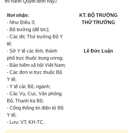
thi hành Quyết định này./.
Nơi nhận:
KT. BỘ TRƯỞNG
- Như Điều 3;
THỨ TRƯỞNG
- Bộ trưởng (để b/c);
- Các đ/c Thứ trưởng Bộ Y
tế;
- Sở Y tế các tỉnh, thành
Lê Đức Luận
phố trực thuộc trung ương;
- Bảo hiểm xã hội Việt Nam;
- Các đơn vị trực thuộc Bộ
Y tế;
- Y tế các Bộ, ngành;
- Các Vụ, Cục, Văn phòng
Bộ, Thanh tra Bộ;
- Cổng thông tin điện tử Bộ
Y tế;
- Lưu: VT, KH-TC.