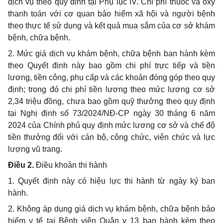
dịch vụ theo quy định tại Phụ lục IV. Chi phí thuốc và oxy
thanh toán với cơ quan bảo hiểm xã hội và người bệnh
theo thực tế sử dụng và kết quả mua sắm của cơ sở khám
bệnh, chữa bệnh.
2. Mức giá dịch vụ khám bệnh, chữa bệnh ban hành kèm
theo Quyết định này bao gồm chi phí trực tiếp và tiền
lương, tiền công, phụ cấp và các khoản đóng góp theo quy
định; trong đó chi phí tiền lương theo mức lương cơ sở
2,34 triệu đồng, chưa bao gồm quỹ thưởng theo quy định
tại Nghị định số 73/2024/NĐ-CP ngày 30 tháng 6 năm
2024 của Chính phủ quy định mức lương cơ sở và chế độ
tiền thưởng đối với cán bộ, công chức, viên chức và lực
lượng vũ trang.
Điều 2.
Điều khoản thi hành
1. Quyết định này có hiệu lực thi hành từ ngày ký ban
hành.
2. Không áp dụng giá dịch vụ khám bệnh, chữa bệnh bảo
hiểm y tế tại Bệnh viện Quân y 13 ban hành kèm theo