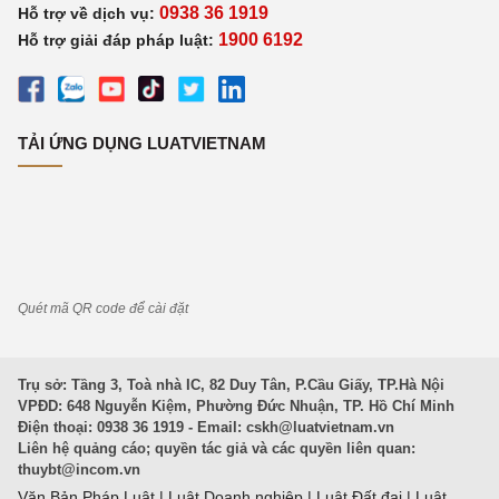
0938 36 1919
Hỗ trợ về dịch vụ:
1900 6192
Hỗ trợ giải đáp pháp luật:
TẢI ỨNG DỤNG LUATVIETNAM
Quét mã QR code để cài đặt
Trụ sở: Tầng 3, Toà nhà IC, 82 Duy Tân, P.Cầu Giấy, TP.Hà Nội
VPĐD: 648 Nguyễn Kiệm, Phường Đức Nhuận, TP. Hồ Chí Minh
Điện thoại: 0938 36 1919 - Email:
cskh@luatvietnam.vn
Liên hệ quảng cáo; quyền tác giả và các quyền liên quan:
thuybt@incom.vn
Văn Bản Pháp Luật
|
Luật Doanh nghiệp
|
Luật Đất đai
|
Luật