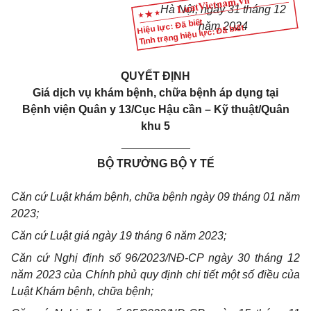
Hà Nội, ngày 31 tháng 12
Hiệu lực: Đã biết
năm 2024
Tình trạng hiệu lực: Đã biết
QUYẾT ĐỊNH
Giá dịch vụ khám bệnh, chữa bệnh áp dụng tại
Bệnh viện Quân y 13/Cục Hậu cần – Kỹ thuật/Quân
khu 5
___________
BỘ TRƯỞNG BỘ Y TẾ
Căn cứ Luật khám bệnh, chữa bệnh ngày 09 tháng 01 năm
2023;
Căn cứ Luật giá ngày 19 tháng 6 năm 2023;
Căn cứ Nghị định số 96/2023/NĐ-CP ngày 30 tháng 12
năm 2023 của Chính phủ quy định chi tiết một số điều của
Luật Khám bệnh, chữa bệnh;