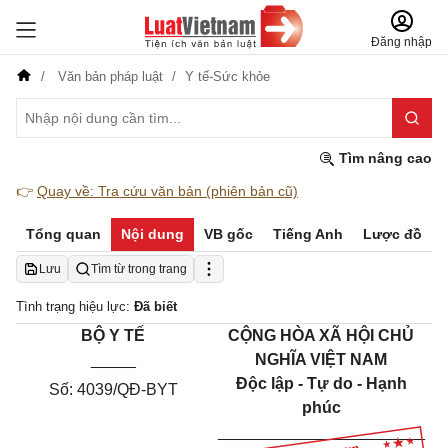
Đăng nhập
Văn bản pháp luật
Y tế-Sức khỏe
Tìm nâng cao
👉
Quay về: Tra cứu văn bản (phiên bản cũ)
Tổng quan
Nội dung
VB gốc
Tiếng Anh
Lược đồ
Lưu
Tìm từ trong trang
Tình trạng hiệu lực:
Đã biết
BỘ Y TẾ
CỘNG HÒA XÃ HỘI CHỦ
_____
NGHĨA VIỆT NAM
Độc lập - Tự do - Hạnh
Số: 4039/QĐ-BYT
phúc
_______________________