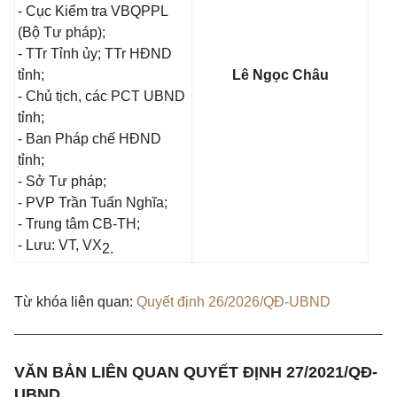
- Cục Kiểm
tra
VBQPPL
(Bộ Tư pháp);
- TTr Tỉnh ủy; TTr HĐND
tỉnh;
Lê Ngọc Châu
- Chủ tịch, các PCT UBND
tỉnh;
- Ban Pháp chế HĐND
tỉnh;
- Sở Tư pháp;
- PVP Trần Tuấn Nghĩa;
- Trung tâm CB-TH;
- Lưu: VT, VX
2.
Từ khóa liên quan:
Quyết định 26/2026/QĐ-UBND
VĂN BẢN LIÊN QUAN QUYẾT ĐỊNH 27/2021/QĐ-
UBND