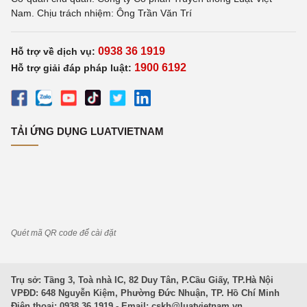
Nam. Chịu trách nhiệm: Ông Trần Văn Trí
0938 36 1919
Hỗ trợ về dịch vụ:
1900 6192
Hỗ trợ giải đáp pháp luật:
TẢI ỨNG DỤNG LUATVIETNAM
Quét mã QR code để cài đặt
Trụ sở: Tầng 3, Toà nhà IC, 82 Duy Tân, P.Cầu Giấy, TP.Hà Nội
VPĐD: 648 Nguyễn Kiệm, Phường Đức Nhuận, TP. Hồ Chí Minh
Điện thoại: 0938 36 1919 - Email:
cskh@luatvietnam.vn