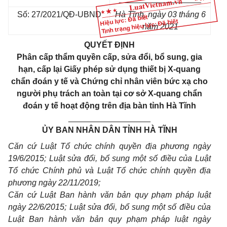
Số:
27/2021/QĐ-UBND
Hà Tĩnh, ngày 03 tháng 6
Hiệu lực: Đã biết
Tình trạng hiệu lực: Đã biết
năm 2021
QUYẾT ĐỊNH
Phân cấp thẩm quyền cấp, sửa đổi, bổ sung, gia
hạn, cấp lại
G
iấy phép sử dụng thiết bị
X
-quang
chẩn đoán y tế và
C
hứng chỉ nhân viên bức xạ cho
người phụ trách an toàn tại cơ sở
X
-quang chẩn
đoán y tế hoạt động trên địa bàn tỉnh
H
à
T
ĩnh
__________________
ỦY BAN NHÂN DÂN TỈNH HÀ TĨNH
Căn cứ Luật Tổ chức chính quyền địa phương ngày
19/6/2015; Luật sửa đổi, bổ sung một số
điều
của Luật
Tổ chức Chính phủ và Luật Tổ chức chính quyền địa
phương ngày 22/11/2019;
Căn cứ Luật Ban hành văn bản quy phạm pháp luật
ngày 22/6/2015; Luật sửa đổi, bổ sung một số điều của
Luật Ban hành văn bản quy phạm pháp luật ngày