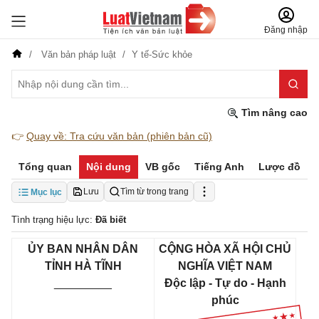
Đăng nhập
Văn bản pháp luật
Y tế-Sức khỏe
Tìm nâng cao
👉
Quay về: Tra cứu văn bản (phiên bản cũ)
Tổng quan
Nội dung
VB gốc
Tiếng Anh
Lược đồ
Lưu
Tìm từ trong trang
Mục lục
Tình trạng hiệu lực:
Đã biết
ỦY BAN NHÂN DÂN
CỘNG HÒA XÃ HỘI CHỦ
TỈNH HÀ TĨNH
NGHĨA VIỆT NAM
_________
Độc lập - Tự do - Hạnh
phúc
__________________