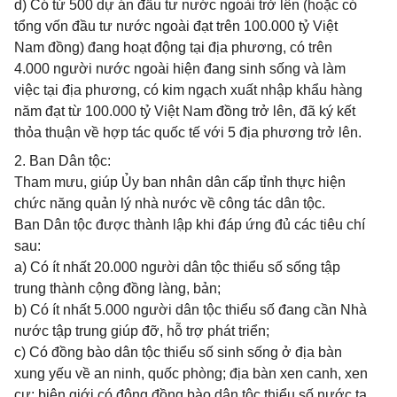
d) Có từ 500 dự án đầu tư nước ngoài trở lên (hoặc có
tổng vốn đầu tư nước ngoài đạt trên 100.000 tỷ Việt
Nam đồng) đang hoạt động tại địa phương, có trên
4.000 người nước ngoài hiện đang sinh sống và làm
việc tại địa phương, có kim ngạch xuất nhập khẩu hàng
năm đạt từ 100.000 tỷ Việt Nam đồng trở lên, đã ký kết
thỏa thuận về hợp tác quốc tế với 5 địa phương trở lên.
2. Ban Dân tộc:
Tham mưu, giúp Ủy ban nhân dân cấp tỉnh thực hiện
chức năng quản lý nhà nước về công tác dân tộc.
Ban Dân tộc được thành lập khi đáp ứng đủ các tiêu chí
sau:
a) Có ít nhất 20.000 người dân tộc thiểu số sống tập
trung thành cộng đồng làng, bản;
b) Có ít nhất 5.000 người dân tộc thiểu số đang cần Nhà
nước tập trung giúp đỡ, hỗ trợ phát triển;
c) Có đồng bào dân tộc thiểu số sinh sống ở địa bàn
xung yếu về an ninh, quốc phòng; địa bàn xen canh, xen
cư; biên giới có đông đồng bào dân tộc thiểu số nước ta