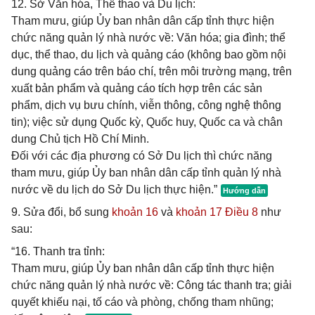
12. Sở Văn hóa, Thể thao và Du lịch:
Tham mưu, giúp Ủy ban nhân dân cấp tỉnh thực hiện
chức năng quản lý nhà nước về: Văn hóa; gia đình; thể
dục, thể thao, du lịch và quảng cáo (không bao gồm nội
dung quảng cáo trên báo chí, trên môi trường mạng, trên
xuất bản phẩm và quảng cáo tích hợp trên các sản
phẩm, dịch vụ bưu chính, viễn thông, công nghệ thông
tin); việc sử dụng Quốc kỳ, Quốc huy, Quốc ca và chân
dung Chủ tịch Hồ Chí Minh.
Đối với các địa phương có Sở Du lịch thì chức năng
tham mưu, giúp Ủy ban nhân dân cấp tỉnh quản lý nhà
nước về du lịch do Sở Du lịch thực hiện.”
9. Sửa đổi, bổ sung
khoản 16
và
khoản 17 Điều 8
như
sau:
“16. Thanh tra tỉnh:
Tham mưu, giúp Ủy ban nhân dân cấp tỉnh thực hiện
chức năng quản lý nhà nước về: Công tác thanh tra; giải
quyết khiếu nại, tố cáo và phòng, chống tham nhũng;