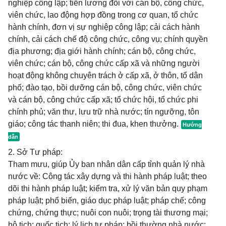
nghiệp công lập; tiền lương đối với cán bộ, công chức,
viên chức, lao động hợp đồng trong cơ quan, tổ chức
hành chính, đơn vị sự nghiệp công lập; cải cách hành
chính, cải cách chế độ công chức, công vụ; chính quyền
địa phương; địa giới hành chính; cán bộ, công chức,
viên chức; cán bộ, công chức cấp xã và những người
hoạt động không chuyên trách ở cấp xã, ở thôn, tổ dân
phố; đào tạo, bồi dưỡng cán bộ, công chức, viên chức
và cán bộ, công chức cấp xã; tổ chức hội, tổ chức phi
chính phủ; văn thư, lưu trữ nhà nước; tín ngưỡng, tôn
giáo; công tác thanh niên; thi đua, khen thưởng.
2. Sở Tư pháp:
Tham mưu, giúp Ủy ban nhân dân cấp tỉnh quản lý nhà
nước về: Công tác xây dựng và thi hành pháp luật; theo
dõi thi hành pháp luật; kiểm tra, xử lý văn bản quy phạm
pháp luật; phổ biến, giáo dục pháp luật; pháp chế; công
chứng, chứng thực; nuôi con nuôi; trọng tài thương mại;
hộ tịch; quốc tịch; lý lịch tư pháp; bồi thường nhà nước;