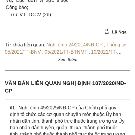
Vụ, Cục, đơn vị trực thuộc,
Công báo;
-
Lưu: VT, TCCV (2b).
Lã Nga
Từ khóa liên quan:
Nghị định 24/2014/NĐ-CP
,
Thông tư
05/2021/TT-BNV
,
05/2021/TT-BTNMT
,
10/2021/TT-
BVHTTDL
,
Thông tư 01/2021/TT-UBDT
,
Thông tư
Xem thêm
04/2022/TT-BCT
,
Thông tư 03/2022/TT-BXD
,
34/2023/TT-BYT
,
02/2023/TT-TTCP
,
45/2025/NĐ-CP
,
Quyết định 144/QĐ-BNV
VĂN BẢN LIÊN QUAN NGHỊ ĐỊNH 107/2020/NĐ-
CP
Nghị định 45/2025/NĐ-CP của Chính phủ quy
01
định tổ chức các cơ quan chuyên môn thuộc Ủy ban
nhân dân tỉnh, thành phố trực thuộc trung ương và Ủy
ban nhân dân huyện, quận, thị xã, thành phố thuộc
tỉnh, thành phố thuộc thành phố trực thuộc trung ương