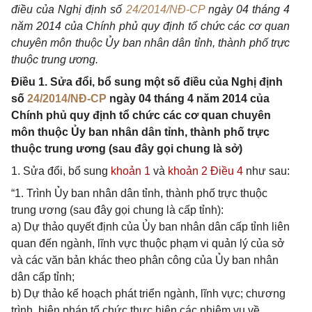
điều của Nghị định số
24/2014/NĐ-CP
ngày 04 tháng 4
năm 2014 của Chính phủ quy định tổ chức các cơ quan
chuyên môn thuộc Ủy ban nhân dân tỉnh, thành phố trực
thuộc trung ương.
Điều 1. Sửa đổi, bổ sung một số điều của Nghị định
số
24/2014/NĐ-CP
ngày 04 tháng 4 năm 2014 của
Chính phủ quy định tổ chức các cơ quan chuyên
môn thuộc Ủy ban nhân dân tỉnh, thành phố trực
thuộc trung ương (sau đây gọi chung là sở)
1. Sửa đổi, bổ sung
khoản 1
và
khoản 2 Điều 4
như sau:
“1. Trình Ủy ban nhân dân tỉnh, thành phố trực thuộc
trung ương (sau đây gọi chung là cấp tỉnh):
a) Dự thảo quyết định của Ủy ban nhân dân cấp tỉnh liên
quan đến ngành, lĩnh vực thuộc phạm vi quản lý của sở
và các văn bản khác theo phân công của Ủy ban nhân
dân cấp tỉnh;
b) Dự thảo kế hoạch phát triển ngành, lĩnh vực; chương
trình, biện pháp tổ chức thực hiện các nhiệm vụ về