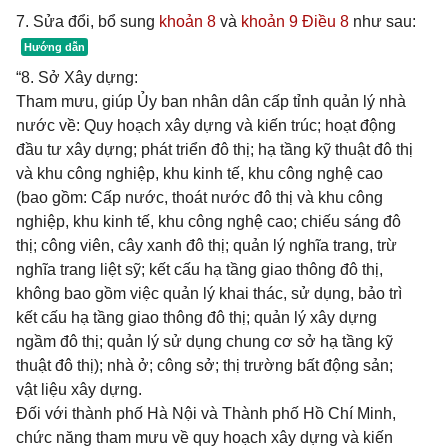
7. Sửa đổi, bổ sung
khoản 8
và
khoản 9 Điều 8
như sau:
“8. Sở Xây dựng:
Tham mưu, giúp Ủy ban nhân dân cấp tỉnh quản lý nhà
nước về: Quy hoạch xây dựng và kiến trúc; hoạt động
đầu tư xây dựng; phát triển đô thị; hạ tầng kỹ thuật đô thị
và khu công nghiệp, khu kinh tế, khu công nghệ cao
(bao gồm: Cấp nước, thoát nước đô thị và khu công
nghiệp, khu kinh tế, khu công nghệ cao; chiếu sáng đô
thị; công viên, cây xanh đô thị; quản lý nghĩa trang, trừ
nghĩa trang liệt sỹ; kết cấu hạ tầng giao thông đô thị,
không bao gồm việc quản lý khai thác, sử dụng, bảo trì
kết cấu hạ tầng giao thông đô thị; quản lý xây dựng
ngầm đô thị; quản lý sử dụng chung cơ sở hạ tầng kỹ
thuật đô thị); nhà ở; công sở; thị trường bất động sản;
vật liệu xây dựng.
Đối với thành phố Hà Nội và Thành phố Hồ Chí Minh,
chức năng tham mưu về quy hoạch xây dựng và kiến