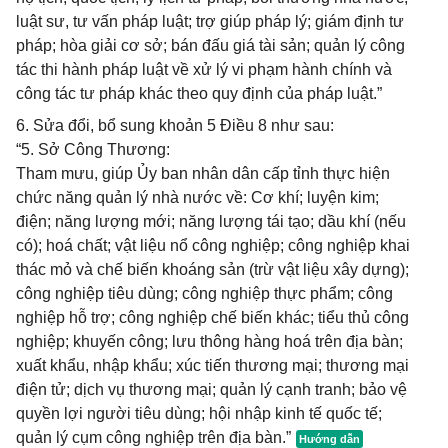
luật sư, tư vấn pháp luật; trợ giúp pháp lý; giám định tư
pháp; hòa giải cơ sở; bán đấu giá tài sản; quản lý công
tác thi hành pháp luật về xử lý vi phạm hành chính và
công tác tư pháp khác theo quy định của pháp luật.”
6. Sửa đổi, bổ sung khoản 5 Điều 8 như sau:
“5. Sở Công Thương:
Tham mưu, giúp Ủy ban nhân dân cấp tỉnh thực hiện
chức năng quản lý nhà nước về: Cơ khí; luyện kim;
điện; năng lượng mới; năng lượng tái tạo; dầu khí (nếu
có); hoá chất; vật liệu nổ công nghiệp; công nghiệp khai
thác mỏ và chế biến khoáng sản (trừ vật liệu xây dựng);
công nghiệp tiêu dùng; công nghiệp thực phẩm; công
nghiệp hỗ trợ; công nghiệp chế biến khác; tiểu thủ công
nghiệp; khuyến công; lưu thông hàng hoá trên địa bàn;
xuất khẩu, nhập khẩu; xúc tiến thương mại; thương mại
điện tử; dịch vụ thương mại; quản lý cạnh tranh; bảo vệ
quyền lợi người tiêu dùng; hội nhập kinh tế quốc tế;
quản lý cụm công nghiệp trên địa bàn.”