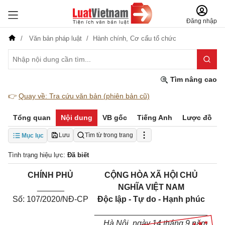
Đăng nhập
Văn bản pháp luật
Hành chính,
Cơ cấu tổ chức
Tìm nâng cao
👉
Quay về: Tra cứu văn bản (phiên bản cũ)
Tổng quan
Nội dung
VB gốc
Tiếng Anh
Lược đồ
Lưu
Tìm từ trong trang
Mục lục
Tình trạng hiệu lực:
Đã biết
C
HÍNH
PHỦ
CỘNG HÒA XÃ HỘI CHỦ
______
NGHĨA VIỆT NAM
Số: 107/2020/NĐ-CP
Độc lập - Tự do - Hạnh phúc
_________________________
Hà Nội, ngày 14 tháng 9 năm