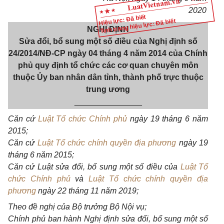
2020
Hiệu lực: Đã biết
Tình trạng hiệu lực: Đã biết
NGHỊ ĐỊNH
Sửa đổi, bổ sung một số điều của Nghị định số
24/2014/NĐ-CP
ngày 04 tháng 4 năm 2014 của Chính
phủ quy định tổ chức các cơ quan
chuyên môn
thuộc Ủy ban nhân dân tỉnh, thành phố trực thuộc
trung ương
_______________
Căn cứ
Luật Tổ chức Chính phủ
ngày 19 tháng 6 năm
2015;
Căn cứ
Luật Tổ chức chính quyền địa phương
ngày 19
tháng 6 năm 2015;
Căn cứ Luật sửa đổi, bổ sung một
số
điều của
Luật Tổ
chức Chính phủ
và
Luật Tổ chức chính quyền địa
phương
ngày 22 tháng 11 năm 2019;
Theo đề nghị của Bộ trưởng Bộ Nội vụ;
Chính phủ ban hành Nghị định sửa đổi, bổ sung một số