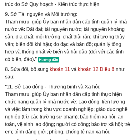
trúc do Sở Quy hoạch - Kiến trúc thực hiện.
9. Sở Tài nguyên và Môi trường:
Tham mưu, giúp Ủy ban nhân dân cấp tỉnh quản lý nhà
nước về: Đất đai; tài nguyên nước; tài nguyên khoáng
sản, địa chất; môi trường; chất thải rắn; khí tượng thủy
văn; biến đổi khí hậu; đo đạc và bản đồ; quản lý tổng
hợp và thống nhất về biển và hải đảo (đối với các tỉnh
có biển, đảo).”
8. Sửa đổi, bổ sung
khoản 11
và
khoản 12 Điều 8
như
sau:
“11. Sở Lao động - Thương binh và Xã hội:
Tham mưu, giúp Ủy ban nhân dân cấp tỉnh thực hiện
chức năng quản lý nhà nước về: Lao động, tiền lương
và việc làm trong khu vực doanh nghiệp; giáo dục nghề
nghiệp (trừ các trường sư phạm); bảo hiểm xã hội; an
toàn, vệ sinh lao động; người có công; bảo trợ xã hội; trẻ
em; bình đẳng giới; phòng, chống tệ nạn xã hội.