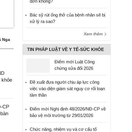
đơn không?
Bác sỹ rút ống thở của bệnh nhân sẽ bị
xử lý ra sao?
Xem thêm
 Nga
TIN PHÁP LUẬT VỀ Y TẾ-SỨC KHỎE
Điểm mới Luật Công
chứng sửa đổi 2026
ND
c khỏe
Đề xuất đưa người chịu áp lực công
việc vào diện giám sát nguy cơ rối loạn
tâm thần
Đ-CP
Điểm mới Nghị định 48/2026/NĐ-CP về
 bàn
bảo vệ môi trường từ 29/01/2026
Chức năng, nhiệm vụ và cơ cấu tổ