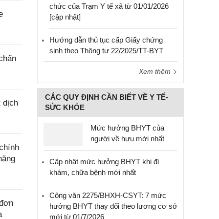
chức của Trạm Y tế xã từ 01/01/2026
e
[cập nhật]
Hướng dẫn thủ tục cấp Giấy chứng
sinh theo Thông tư 22/2025/TT-BYT
 chẩn
Xem thêm
CÁC QUY ĐỊNH CẦN BIẾT VỀ Y TẾ-
 dịch
SỨC KHỎE
Mức hưởng BHYT của
người về hưu mới nhất
chính
năng
Cập nhật mức hưởng BHYT khi đi
khám, chữa bệnh mới nhất
Công văn 2275/BHXH-CSYT: 7 mức
 đơn
hưởng BHYT thay đổi theo lương cơ sở
a
mới từ 01/7/2026