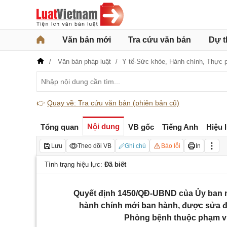
Văn bản mới
Tra cứu văn bản
Dự t
Văn bản pháp luật
Y tế-Sức khỏe,
Hành chính,
Thực 
👉
Quay về: Tra cứu văn bản (phiên bản cũ)
Nội dung
Tổng quan
VB gốc
Tiếng Anh
Hiệu 
Lưu
Theo dõi VB
Ghi chú
Báo lỗi
In
Tình trạng hiệu lực:
Đã biết
Quyết định 1450/QĐ-UBND của Ủy ban n
hành chính mới ban hành, được sửa đổ
Phòng bệnh thuộc phạm vi