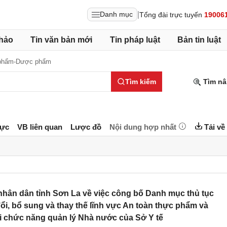
|
Danh mục
Tổng đài trực tuyến
19006
hảo
Tin văn bản mới
Tin pháp luật
Bản tin luật
phẩm-Dược phẩm
Tìm kiếm
Tìm nâ
lực
VB liên quan
Lược đồ
Nội dung hợp nhất
Tải về
hân dân tỉnh Sơn La về việc công bố Danh mục thủ tục
i, bổ sung và thay thế lĩnh vực An toàn thực phẩm và
 chức năng quản lý Nhà nước của Sở Y tế