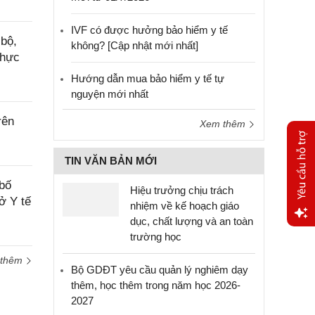
IVF có được hưởng bảo hiểm y tế
bộ,
không? [Cập nhật mới nhất]
thực
Hướng dẫn mua bảo hiểm y tế tự
nguyện mới nhất
rên
Xem thêm
TIN VĂN BẢN MỚI
bố
Hiệu trưởng chịu trách
ở Y tế
nhiệm về kế hoạch giáo
dục, chất lượng và an toàn
trường học
Yêu
cầu
 thêm
hỗ trợ
Bộ GDĐT yêu cầu quản lý nghiêm dạy
thêm, học thêm trong năm học 2026-
2027