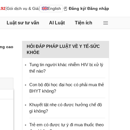
|
|
192
Gói dịch vụ & Giá
English
Đăng ký
/ Đăng nhập
Luật sư tư vấn
AI Luật
Tiện ích
HỎI ĐÁP PHÁP LUẬT VỀ Y TẾ-SỨC
ng cao
KHỎE
Tung tin người khác nhiễm HIV bị xử lý
thế nào?
Con bộ đội học đại học có phải mua thẻ
BHYT không?
Khuyết tật nhẹ có được hưởng chế độ
gì không?
Trẻ em có được tự ý đi mua thuốc theo