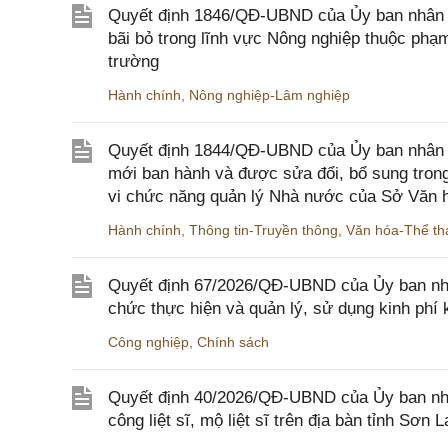
Quyết định 1846/QĐ-UBND của Ủy ban nhân dâ
bãi bỏ trong lĩnh vực Nông nghiệp thuộc ph
trường
Hành chính
,
Nông nghiệp-Lâm nghiệp
Quyết định 1844/QĐ-UBND của Ủy ban nhân d
mới ban hành và được sửa đổi, bổ sung trong
vi chức năng quản lý Nhà nước của Sở Văn h
Hành chính
,
Thông tin-Truyền thông
,
Văn hóa-Thể tha
Quyết định 67/2026/QĐ-UBND của Ủy ban nhâ
chức thực hiện và quản lý, sử dụng kinh phí 
Công nghiệp
,
Chính sách
Quyết định 40/2026/QĐ-UBND của Ủy ban nhân
công liệt sĩ, mộ liệt sĩ trên địa bàn tỉnh Sơn L